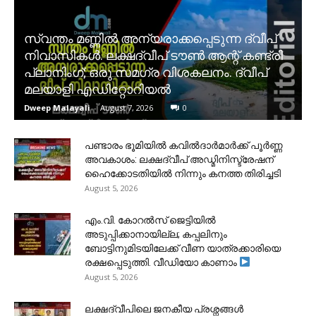
സ്വന്തം മണ്ണിൽ അന്യരാക്കപ്പെടുന്ന ദ്വീപ്
നിവാസികൾ. ലക്ഷദ്വീപ് ടൗൺ ആന്റ് കണ്ട്രി
പ്ലാനിംഗ്; ഒരു സമഗ്ര വിശകലനം. ദ്വീപ്
മലയാളി എഡിറ്റോറിയൽ
Dweep Malayali
-
August 7, 2026
0
പണ്ടാരം ഭൂമിയിൽ കവിൽദാർമാർക്ക് പൂർണ്ണ
അവകാശം: ലക്ഷദ്വീപ് അഡ്മിനിസ്ട്രേഷന്
ഹൈക്കോടതിയിൽ നിന്നും കനത്ത തിരിച്ചടി
August 5, 2026
​എം.വി. കോറൽസ് ജെട്ടിയിൽ
അടുപ്പിക്കാനായില്ല; കപ്പലിനും
ബോട്ടിനുമിടയിലേക്ക് വീണ യാത്രക്കാരിയെ
രക്ഷപ്പെടുത്തി. വീഡിയോ കാണാം
August 5, 2026
ലക്ഷദ്വീപിലെ ജനകീയ പ്രശ്നങ്ങൾ