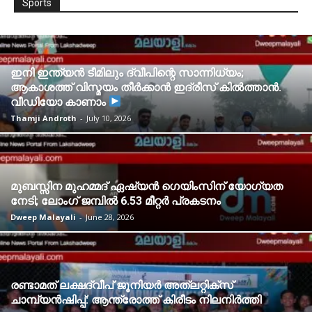
Sports
ഇനി ഇന്ത്യൻ ടീമിലും ദ്വീപിന്റെ സാന്നിധ്യം;
ആകാശത്ത് വിസ്മയം തീർക്കാൻ ഇദ്രീസ് കിൽത്താൻ.
വീഡിയോ കാണാം
Thamji Androth
-
July 10, 2026
മുബസ്സിന മുഹമ്മദ് ഏഷ്യൻ ഗെയിംസിന് യോഗ്യത
നേടി; ലോംഗ് ജമ്പിൽ 6.53 മീറ്റർ പ്രകടനം
Dweep Malayali
-
June 28, 2026
രണ്ടാമത് ലക്ഷദ്വീപ് ജൂനിയർ അത്ലറ്റിക്സ്
ചാമ്പ്യൻഷിപ്പ്: ആന്ത്രോത്ത് കിരീടം നിലനിർത്തി