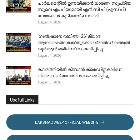
പാർലമെന്റിൽ ഉന്നയിക്കാൻ ധാരണ: സുപ്രിയ
സുലെ എം.പിയുമായി എൻ.സി.പി (എസ്.പി)
നേതാക്കൾ കൂടിക്കാഴ്ച നടത്തി
August 4, 2026
‘ഗുൽഷാനേ റബീഅ്–26’ മീലാദ്
ആഘോഷങ്ങൾക്ക് തുടക്കം; ഗ്രാൻഡ് ഖത്മുൽ
ഖുർആൻ മജ്‌ലിസ് സംഘടിപ്പിച്ചു
August 4, 2026
കവരത്തിയിൽ കിസാൻ ക്രെഡിറ്റ് കാർഡ്
വിതരണ ക്യാമ്പയിൻ സംഘടിപ്പിച്ചു
August 3, 2026
Usefull Links
LAKSHADWEEP OFFICIAL WEBSITE