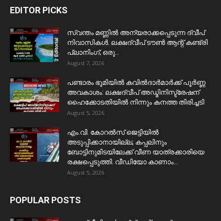
EDITOR PICKS
സ്വന്തം മണ്ണിൽ അന്യരാക്കപ്പെടുന്ന ദ്വീപ്
നിവാസികൾ. ലക്ഷദ്വീപ് ടൗൺ ആന്റ് കണ്ട്രി
പ്ലാനിംഗ്; ഒരു...
August 7, 2026
പണ്ടാരം ഭൂമിയിൽ കവിൽദാർമാർക്ക് പൂർണ്ണ
അവകാശം: ലക്ഷദ്വീപ് അഡ്മിനിസ്ട്രേഷന്
ഹൈക്കോടതിയിൽ നിന്നും കനത്ത തിരിച്ചടി
August 5, 2026
​എം.വി. കോറൽസ് ജെട്ടിയിൽ
അടുപ്പിക്കാനായില്ല; കപ്പലിനും
ബോട്ടിനുമിടയിലേക്ക് വീണ യാത്രക്കാരിയെ
രക്ഷപ്പെടുത്തി. വീഡിയോ കാണാം...
August 5, 2026
POPULAR POSTS