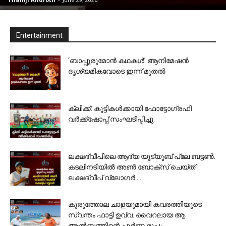
Entertainment
‘ബാപ്പുരുമോൻ കഥകൾ’ ആനിമേഷൻ
ദൃശ്യമികവോടെ ഇന്ന് മുതൽ
ക്ലിക്ക്: കുട്ടികൾക്കായി ഫോട്ടോഗ്രഫി
വർക്ക്‌ഷോപ്പ് സംഘടിപ്പിച്ചു.
ലക്ഷദ്വീപിലെ ആദ്യ യൂട്യൂബ് പ്ലേ ബട്ടൺ.
കടലിനടിയിൽ അൺ ബോക്സ് ചെയ്ത്
ലക്ഷദ്വീപ് വ്ലോഗർ....
കുരുത്തോല ചാളയുമായി കവരത്തിയുടെ
സ്വന്തം ഫാട്ടി ഉവ്വ. വൈറലായ ആ
ആൽബത്തിന്റെ പൂർണ്ണ രൂപം...