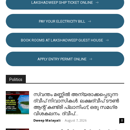
LAKSHADWEEP SHIP TICKET ONLINE
PAY YOUR ELECTRICITY BILL
BOOK ROOMS AT LAKSHADWEEP GUEST HOUSE
APPLY ENTRY PERMIT ONLINE
Politics
സ്വന്തം മണ്ണിൽ അന്യരാക്കപ്പെടുന്ന
ദ്വീപ് നിവാസികൾ. ലക്ഷദ്വീപ് ടൗൺ
ആന്റ് കണ്ട്രി പ്ലാനിംഗ്; ഒരു സമഗ്ര
വിശകലനം. ദ്വീപ്...
Dweep Malayali
-
August 7, 2026
0