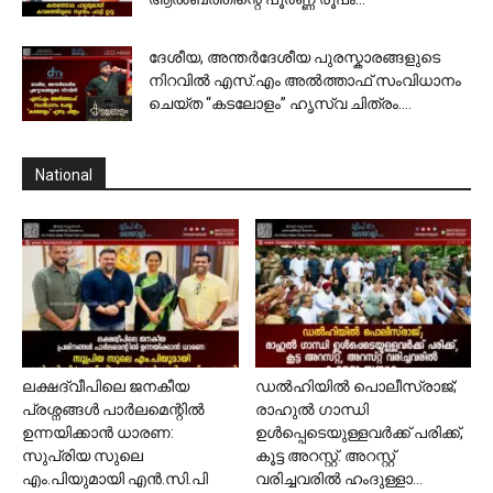
ദേശീയ, അന്തർദേശീയ പുരസ്കാരങ്ങളുടെ
നിറവിൽ എസ്.എം അൽത്താഫ് സംവിധാനം
ചെയ്ത “കടലോളം” ഹൃസ്വ ചിത്രം....
National
ലക്ഷദ്വീപിലെ ജനകീയ
ഡൽഹിയിൽ പൊലീസ്‍രാജ്;
പ്രശ്നങ്ങൾ പാർലമെന്റിൽ
രാഹുൽ ഗാന്ധി
ഉന്നയിക്കാൻ ധാരണ:
ഉൾപ്പെടെയുള്ളവർക്ക് പരിക്ക്,
സുപ്രിയ സുലെ
കൂട്ട അറസ്റ്റ്. അറസ്റ്റ്
എം.പിയുമായി എൻ.സി.പി
വരിച്ചവരിൽ ഹംദുള്ളാ...