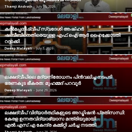
Thamji Androth
-
July 15, 2026
കൽപ്പേനി ദ്വീപ് സ്വദേശി അഷ്ഹർ
ഷബീബിനെതിരെയുള്ള എഫ്.ഐ.ആർ ഹൈക്കോടതി
റദ്ദാക്കി
Dweep Malayali
-
July 3, 2026
ലക്ഷദ്വീപിലെ മദ്യനിരോധനം പിൻവലിച്ച നടപടി
ഭരണകൂട ഭീകരത: മുഹമ്മദ് പറവൂർ
Dweep Malayali
-
June 29, 2026
ലക്ഷദ്വീപ് വിദ്യാർത്ഥികളുടെ അഡ്മിഷൻ പ്രതിസന്ധി:
കേരള ഉന്നതവിദ്യാഭ്യാസ മന്ത്രിയുമായി
എൽ.എസ്.എ കേന്ദ്ര കമ്മിറ്റി ചർച്ച നടത്തി
Thamji Androth
-
June 29, 2026