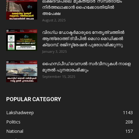
ലക്ഷദ്വീപിലെ ‘മുക്ത്യാർ’ സമ്പ്രദായം
നിർത്തലാക്കാൻ ഹൈക്കോടതിയിൽ
അപേക്ഷ
August 2, 2025
വിദഗ്ധ ഡോക്ടർമാരുടെ നേതൃത്വത്തിൽ
ആന്ത്രോത്ത് ദ്വീപിൽ മെഗാ മെഡിക്കൽ
ക്യാമ്പ്. രജിസ്ട്രേഷൻ പുരോഗമിക്കുന്നു.
January 3, 2025
ഹൈസ്പീഡ് വെസൽ സർവീസുകൾ നാളെ
മുതൽ പുനരാരംഭിക്കും
September 15, 2025
POPULAR CATEGORY
Lakshadweep
1143
Politics
208
National
157