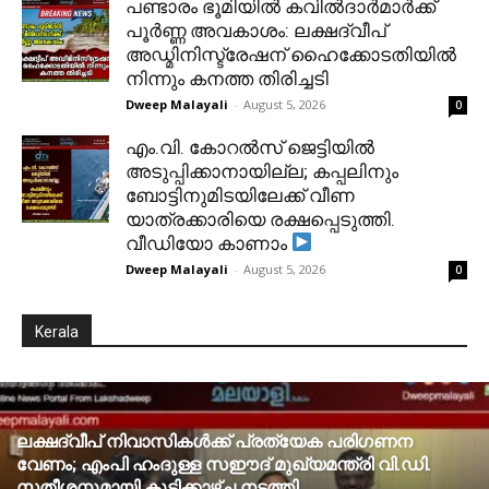
പണ്ടാരം ഭൂമിയിൽ കവിൽദാർമാർക്ക്
പൂർണ്ണ അവകാശം: ലക്ഷദ്വീപ്
അഡ്മിനിസ്ട്രേഷന് ഹൈക്കോടതിയിൽ
നിന്നും കനത്ത തിരിച്ചടി
Dweep Malayali
-
August 5, 2026
0
​എം.വി. കോറൽസ് ജെട്ടിയിൽ
അടുപ്പിക്കാനായില്ല; കപ്പലിനും
ബോട്ടിനുമിടയിലേക്ക് വീണ
യാത്രക്കാരിയെ രക്ഷപ്പെടുത്തി.
വീഡിയോ കാണാം
Dweep Malayali
-
August 5, 2026
0
Kerala
ലക്ഷദ്വീപ് നിവാസികൾക്ക് പ്രത്യേക പരിഗണന
വേണം; എംപി ഹംദുള്ള സഈദ് മുഖ്യമന്ത്രി വി.ഡി.
സതീശനുമായി കൂടിക്കാഴ്ച നടത്തി