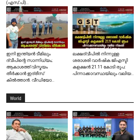
(എസ്.പി)...
ഇനി ഇന്ത്യൻ ടീമിലും
ലക്ഷദ്വീപിൽ നിന്നുള്ള
ദ്വീപിന്റെ സാന്നിധ്യം;
ശരാശരി വാർഷിക ജിഎസ്ടി
ആകാശത്ത് വിസ്മയം
കളക്ഷൻ 21.11 കോടി രൂപ:
തീർക്കാൻ ഇദ്രീസ്
പിന്നാക്കാവസ്ഥയിലും വലിയ...
കിൽത്താൻ. വീഡിയോ...
World