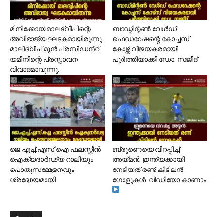
മിനിക്കോയ് മാലദ്വീപിന്റെ
ബാഡ്മിന്റൺ വേൾഡ്
അവിഭാജ്യ ഘടകമായിരുന്നു.
ഫെഡറേഷന്റെ കോച്ചസ്
മാലിദ്വീപ് മുൻ പ്രസിഡൻ്റ്
കോഴ്സ് വിജയകരമായി
യമീനിന്റെ പ്രസ്താവന
പൂർത്തിയാക്കി ഡോ. സജീദ്
വിവാദമാവുന്നു.
ജെ.എച്ച്.എസ്.ഐ ഫലസ്തീൻ
ബ്രൂണെയെ വിറപ്പിച്ച്
ഐക്യദാർഢ്യ റാലിയും
അയ്മൻ; ഇന്ത്യക്കായി
പൊതുസമ്മേളനവും
നേടിയത് രണ്ട് കിടിലൻ
ശ്രദ്ധേയമായി
ഗോളുകൾ. വീഡിയോ കാണാം