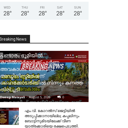
WED
THU
FRI
SAT
SUN
28
°
28
°
28
°
28
°
28
°
Breaking News
പണ്ടാരം ഭൂമിയിൽ
കവിൽദാർമാർക്ക് പൂർണ്ണ
അവകാശം: ലക്ഷദ്വീപ്
അഡ്മിനിസ്ട്രേഷന്
ഹൈക്കോടതിയിൽ നിന്നും കനത്ത
തിരിച്ചടി
Dweep Malayali
-
August 5, 2026
0
​എം.വി. കോറൽസ് ജെട്ടിയിൽ
അടുപ്പിക്കാനായില്ല; കപ്പലിനും
ബോട്ടിനുമിടയിലേക്ക് വീണ
യാത്രക്കാരിയെ രക്ഷപ്പെടുത്തി.