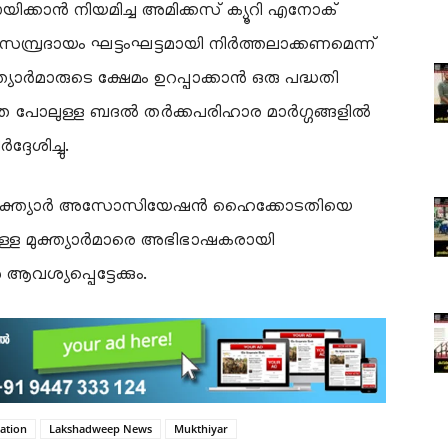
്കാൻ നിയമിച്ച അമിക്കസ് ക്യൂറി എനോക്
പ്രദായം ഘട്ടംഘട്ടമായി നിർത്തലാക്കണമെന്ന്
്ത്യാർമാരുടെ ക്ഷേമം ഉറപ്പാക്കാൻ ഒരു പദ്ധതി
 പോലുള്ള ബദൽ തർക്കപരിഹാര മാർഗ്ഗങ്ങളിൽ
ദേശിച്ചു.
് മുക്ത്യാർ അസോസിയേഷൻ ഹൈക്കോടതിയെ
യമുള്ള മുക്ത്യാർമാരെ അഭിഭാഷകരായി
യപ്പെട്ടേക്കും.
ation
Lakshadweep News
Mukthiyar