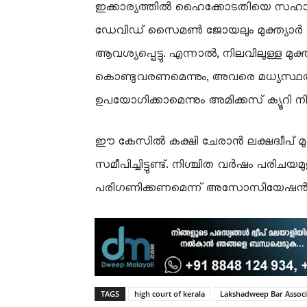
ഇക്കാര്യത്തിൽ ഹൈക്കോടതിയെ സഹായിക
ഡേവിഡ് സൈമൺ ജോയലും മുക്ത്യാർ സമ്
ആവശ്യപ്പെട്ടു. എന്നാൽ, നിലവിലുള്ള മുക
കൊണ്ടുവരണമെന്നും, അവരെ മധ്യസ്ഥത
ഉപയോഗിക്കാമെന്നും അമിക്കസ് ക്യൂറി നിർദ്
ഈ കേസിൽ കക്ഷി ചേരാൻ ലക്ഷദ്വീപ
സമീപിച്ചിട്ടുണ്ട്. നിശ്ചിത വർഷം പരിച
പരിഗണിക്കണമെന്ന് അസോസിയേഷൻ ആവശ്
TAGS
high court of kerala
Lakshadweep Bar Associ