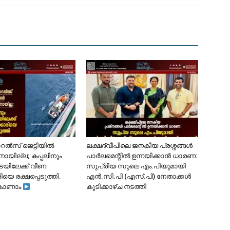
ോറൽസ് ജെട്ടിയിൽ
ലക്ഷദ്വീപിലെ ജനകീയ പ്രശ്നങ്ങൾ
ാനായില്ല; കപ്പലിനും
പാർലമെന്റിൽ ഉന്നയിക്കാൻ ധാരണ:
ടയിലേക്ക് വീണ
സുപ്രിയ സുലെ എം.പിയുമായി
ിയെ രക്ഷപ്പെടുത്തി.
എൻ.സി.പി (എസ്.പി) നേതാക്കൾ
കാണാം
കൂടിക്കാഴ്ച നടത്തി