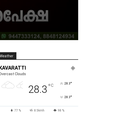
Weather
KAVARATTI
Overcast Clouds
°
28.3
°
C
28.3
°
28.3
77 %
8.5kmh
98 %