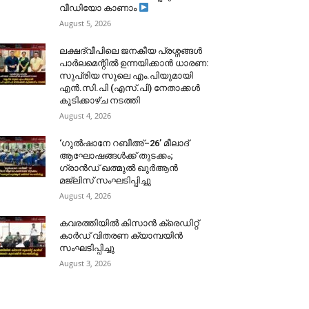
വീഡിയോ കാണാം
August 5, 2026
ലക്ഷദ്വീപിലെ ജനകീയ പ്രശ്നങ്ങൾ
പാർലമെന്റിൽ ഉന്നയിക്കാൻ ധാരണ:
സുപ്രിയ സുലെ എം.പിയുമായി
എൻ.സി.പി (എസ്.പി) നേതാക്കൾ
കൂടിക്കാഴ്ച നടത്തി
August 4, 2026
‘ഗുൽഷാനേ റബീഅ്–26’ മീലാദ്
ആഘോഷങ്ങൾക്ക് തുടക്കം;
ഗ്രാൻഡ് ഖത്മുൽ ഖുർആൻ
മജ്‌ലിസ് സംഘടിപ്പിച്ചു
August 4, 2026
കവരത്തിയിൽ കിസാൻ ക്രെഡിറ്റ്
കാർഡ് വിതരണ ക്യാമ്പയിൻ
സംഘടിപ്പിച്ചു
August 3, 2026