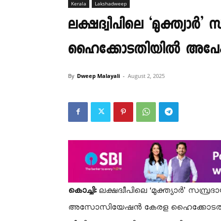
Kerala
Lakshadweep
ലക്ഷദ്വീപിലെ ‘മുക്ത്യാർ’
ഹൈക്കോടതിയിൽ അപേ
By
Dweep Malayali
-
August 2, 2025
കൊച്ചി:
ലക്ഷദ്വീപിലെ ‘മുക്ത്യാർ’ സമ്പ്
അസോസിയേഷൻ കേരള ഹൈക്കോടതിയോട് ആ