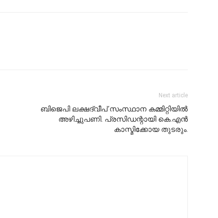
Next article
ബിജെപി ലക്ഷദ്വീപ് സംസ്ഥാന കമ്മിറ്റിയിൽ
അഴിച്ചുപണി. പ്രസിഡന്റായി കെ.എൻ
കാസ്മിക്കോയ തുടരും.