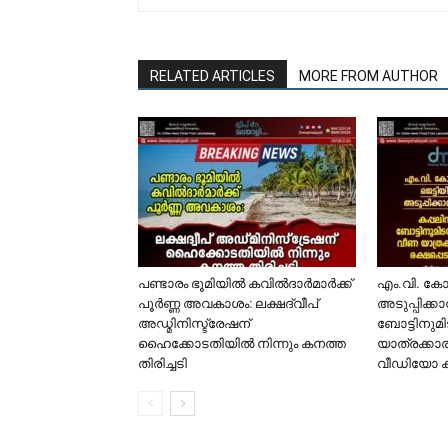
RELATED ARTICLES
MORE FROM AUTHOR
പണ്ടാരം ഭൂമിയിൽ കവിൽദാർമാർക്ക്
​എം.വി. ക
പൂർണ്ണ അവകാശം: ലക്ഷദ്വീപ്
അടുപ്പിക്ക
അഡ്മിനിസ്ട്രേഷന്
ബോട്ടിനുമി
ഹൈക്കോടതിയിൽ നിന്നും കനത്ത
യാത്രക്കാര
തിരിച്ചടി
വീഡിയോ 