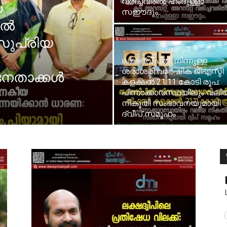
വരിച്ചവരിൽ ഹംദുള്ളാ
യ
സഈദും.
ിൽ
സുപ്രിയ
ലക്ഷദ്വീപിൽ നിന്നുള്ള
ശരാശരി വാർഷിക ജിഎസ്ടി
നേതാക്കൾ
കളക്ഷൻ 21.11 കോടി രൂപ:
പിന്നാക്കാവസ്ഥയിലും വലി
നികുതി സംഭാവനയുമായി
ദ്വീപ് സമൂഹം