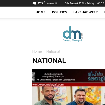
C
27.3
7th August 2026 - Friday | 01:36
Kavaratti
HOME
POLITICS
LAKSHADWEEP
Dweep
Malayali
Home
National
NATIONAL