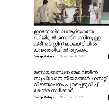
ഇന്ത്യയിലെ ആദ്യത്തെ
ഡിജിറ്റൽ സെൻസസിനുള്ള
പ്രീ-ടെസ്റ്റിന് ലക്ഷദ്വീപിൽ
കവരത്തിയിൽ തുടക്കം.
Dweep Malayali
-
November 14, 2025
മത്സ്യബന്ധന മേഖലയിൽ
സുപ്രധാന നിയമങ്ങൾ. ഗസറ്റ്
വിജ്ഞാപനം പുറപ്പെടുവിച്ച്
കേന്ദ്ര സർക്കാർ.
Dweep Malayali
-
November 9, 2025