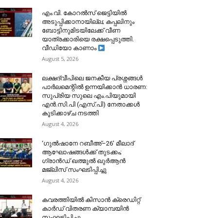
​എം.വി. കോറൽസ് ജെട്ടിയിൽ
അടുപ്പിക്കാനായില്ല; കപ്പലിനും
ബോട്ടിനുമിടയിലേക്ക് വീണ
യാത്രക്കാരിയെ രക്ഷപ്പെടുത്തി.
വീഡിയോ കാണാം
August 5, 2026
ലക്ഷദ്വീപിലെ ജനകീയ പ്രശ്നങ്ങൾ
പാർലമെന്റിൽ ഉന്നയിക്കാൻ ധാരണ:
സുപ്രിയ സുലെ എം.പിയുമായി
എൻ.സി.പി (എസ്.പി) നേതാക്കൾ
കൂടിക്കാഴ്ച നടത്തി
August 4, 2026
‘ഗുൽഷാനേ റബീഅ്–26’ മീലാദ്
ആഘോഷങ്ങൾക്ക് തുടക്കം;
ഗ്രാൻഡ് ഖത്മുൽ ഖുർആൻ
മജ്‌ലിസ് സംഘടിപ്പിച്ചു
August 4, 2026
കവരത്തിയിൽ കിസാൻ ക്രെഡിറ്റ്
കാർഡ് വിതരണ ക്യാമ്പയിൻ
സംഘടിപ്പിച്ചു