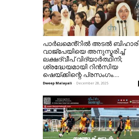
പാർലമെൻ്റിൽ അടൽ ബിഹാര
വാജ്‌പേയിയെ അനുസ്മരിച്ച്
ലക്ഷദ്വീപ് വിദ്യാർത്ഥിനി;
ശ്രദ്ധേയമായി റിൻസിയ
ഷെയ്ക്കിന്റെ പ്രസംഗം....
Dweep Malayali
-
December 28, 2025