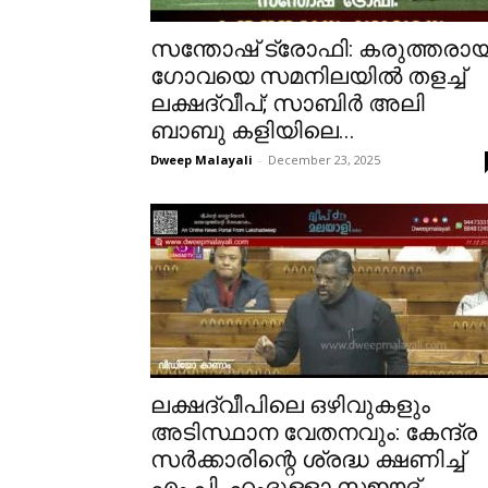
സന്തോഷ് ട്രോഫി: കരുത്തരാ
ഗോവയെ സമനിലയിൽ തളച്ച്
ലക്ഷദ്വീപ്; സാബിർ അലി
ബാബു കളിയിലെ...
Dweep Malayali
-
December 23, 2025
ലക്ഷദ്വീപിലെ ഒഴിവുകളും
അടിസ്ഥാന വേതനവും: കേന്ദ്ര
സർക്കാരിന്റെ ശ്രദ്ധ ക്ഷണിച്ച്
എം.പി. ഹംദുള്ളാ സഈദ്....