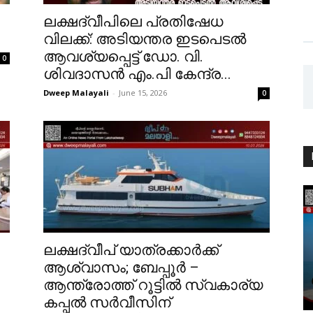
ലക്ഷദ്വീപിലെ പ്രതിഷേധ
വിലക്ക്: അടിയന്തര ഇടപെടൽ
ആവശ്യപ്പെട്ട് ഡോ. വി.
0
ശിവദാസൻ എം.പി കേന്ദ്ര...
Dweep Malayali
-
June 15, 2026
0
ലക്ഷദ്വീപ് യാത്രക്കാർക്ക്
ആശ്വാസം; ബേപ്പൂർ –
ആന്ത്രോത്ത് റൂട്ടിൽ സ്വകാര്യ
കപ്പൽ സർവീസിന്