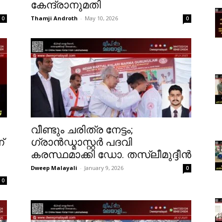
കേന്ദ്രാനുമതി
Thamji Androth
-
May 10, 2026
0
0
വീണ്ടും ചരിത്ര നേട്ടം;
്
ഗ്രാൻഡ്മാസ്റ്റർ പദവി
കരസ്ഥമാക്കി ഡോ. തസ്‌ലീമുദ്ദീൻ
Dweep Malayali
-
January 9, 2026
0
0