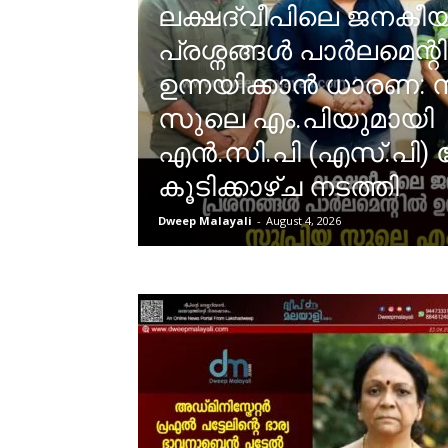
ലക്ഷദ്വീപിലെ ജനകീ
പ്രശ്നങ്ങൾ പാർലമെന്റ
ഉന്നയിക്കാൻ ധാരണ: 
സുലെ എം.പിയുമായി
എൻ.സി.പി (എസ്.പി) 
കൂടിക്കാഴ്ച നടത്തി
Dweep Malayali
-
August 4, 2026