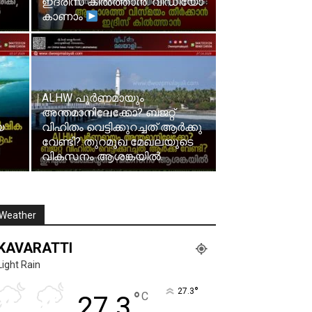
ഇദ്രീസ് കിൽത്താൻ. വീഡിയോ
കാണാം
ALHW പൂർണമായും
അന്തമാനിലേക്കോ? ബജറ്റ്
യ
വിഹിതം വെട്ടിക്കുറച്ചത് ആർക്കു
വേണ്ടി? തുറമുഖ മേഖലയുടെ
വികസനം ആശങ്കയിൽ.
Weather
KAVARATTI
Light Rain
°
27.3
°
C
27.3