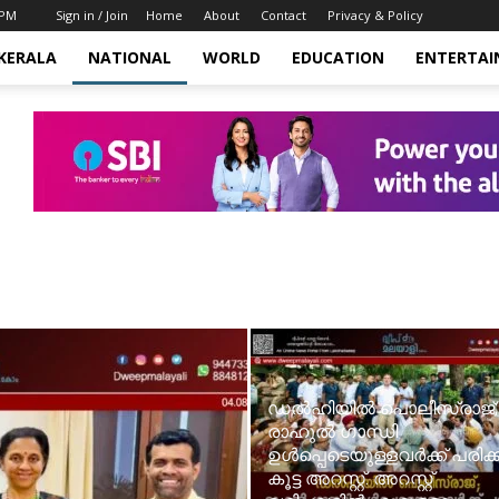
 PM
Sign in / Join
Home
About
Contact
Privacy & Policy
KERALA
NATIONAL
WORLD
EDUCATION
ENTERTA
ഡൽഹിയിൽ പൊലീസ്‍രാജ്;
രാഹുൽ ഗാന്ധി
ഉൾപ്പെടെയുള്ളവർക്ക് പരിക്ക്
കൂട്ട അറസ്റ്റ്. അറസ്റ്റ്