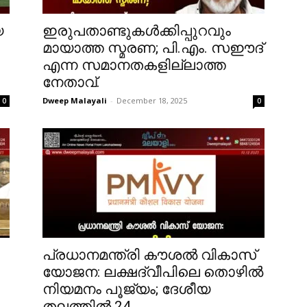
യ
ഇരുപതാണ്ടുകൾക്കിപ്പുറവും
മായാത്ത സ്മരണ; പി.എം. സഈദ്
എന്ന സമാനതകളില്ലാത്ത
നേതാവ്.
Dweep Malayali
-
December 18, 2025
0
0
പ്രധാനമന്ത്രി കൗശൽ വികാസ്
യോജന: ലക്ഷദ്വീപിലെ തൊഴിൽ
നിയമനം പൂജ്യം; ദേശീയ
തലത്തിൽ 24...