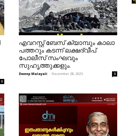
ി
എവറസ്റ്റ് ബേസ് ക്യാമ്പും കാലാ
പത്തറും കടന്ന് ലക്ഷദ്വീപ്
പോലീസ് സംഘവും
സുഹൃത്തുക്കളും.
Dweep Malayali
-
December 28, 2025
0
0