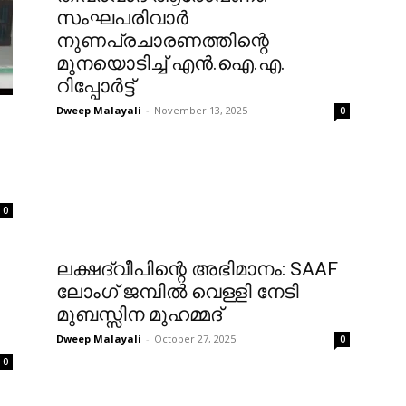
സംഘപരിവാർ
നുണപ്രചാരണത്തിന്റെ
മുനയൊടിച്ച് എൻ.ഐ.എ.
റിപ്പോർട്ട്
Dweep Malayali
-
November 13, 2025
0
0
ലക്ഷദ്വീപിന്റെ അഭിമാനം: SAAF
ലോംഗ് ജമ്പിൽ വെള്ളി നേടി
മുബസ്സിന മുഹമ്മദ്
Dweep Malayali
-
October 27, 2025
0
0