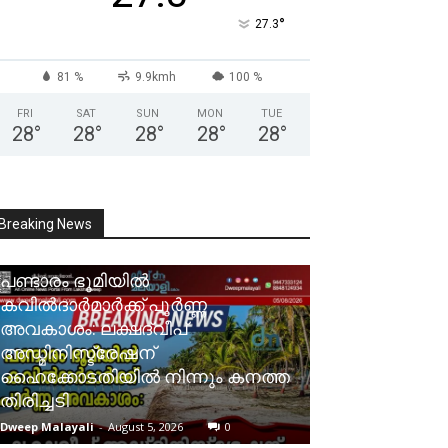
°
27.3
81 %
9.9kmh
100 %
FRI
SAT
SUN
MON
TUE
28
°
28
°
28
°
28
°
28
°
Breaking News
പണ്ടാരം ഭൂമിയിൽ
കവിൽദാർമാർക്ക് പൂർണ്ണ
അവകാശം: ലക്ഷദ്വീപ്
അഡ്മിനിസ്ട്രേഷന്
ഹൈക്കോടതിയിൽ നിന്നും കനത്ത
തിരിച്ചടി
Dweep Malayali
-
August 5, 2026
0