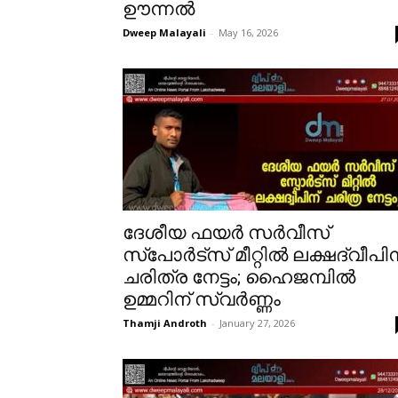
ഊന്നൽ
Dweep Malayali
-
May 16, 2026
ദേശീയ ഫയർ സർവീസ്
സ്പോർട്സ് മീറ്റിൽ ലക്ഷദ്വീപിന
ചരിത്ര നേട്ടം; ഹൈജമ്പിൽ
ഉമ്മറിന് സ്വർണ്ണം
Thamji Androth
-
January 27, 2026