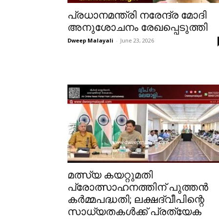
പ്രധാനമന്ത്രി നരേന്ദ്ര മോദി
അനുശോചനം രേഖപ്പെടുത്തി
Dweep Malayali
-
June 23, 2026
മത്സ്യ കയറ്റുമതി
പ്രോത്സാഹനത്തിന് പുത്തൻ
കർമ്മപദ്ധതി; ലക്ഷദ്വീപിന്റെ
സാധ്യതകൾക്ക് പ്രത്യേക