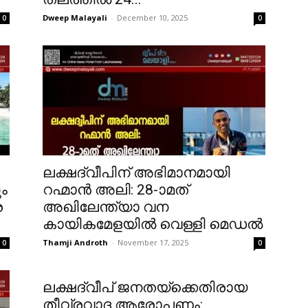
Dweep Malayali
-
December 10, 2025
0
0
ലക്ഷദ്വീപിന് അഭിമാനമായി
ം
റഹ്മാൻ അലി: 28-ാമത്
ര
അഖിലേന്ത്യാ വന
കായികമേളയിൽ വെള്ളി മെഡൽ
Thamji Androth
-
November 17, 2025
0
0
ലക്ഷദ്വീപ് ജനതയ്‌ക്കെതിരായ
തീവ്രവാദ ആരോപണം: