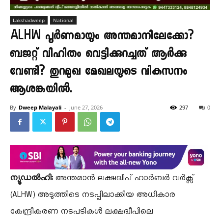
Lakshadweep
National
ALHW പൂർണമായും അന്തമാനിലേക്കോ?
ബജറ്റ് വിഹിതം വെട്ടിക്കുറച്ചത് ആർക്കു
വേണ്ടി? തുറമുഖ മേഖലയുടെ വികസനം
ആശങ്കയിൽ.
By
Dweep Malayali
-
June 27, 2026
297
0
ന്യൂഡൽഹി:
അന്തമാൻ ലക്ഷദ്വീപ് ഹാർബർ വർക്സ്
(ALHW) അടുത്തിടെ നടപ്പിലാക്കിയ അധികാര
കേന്ദ്രീകരണ നടപടികൾ ലക്ഷദ്വീപിലെ