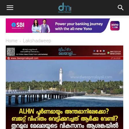
Home
Lakshadweep