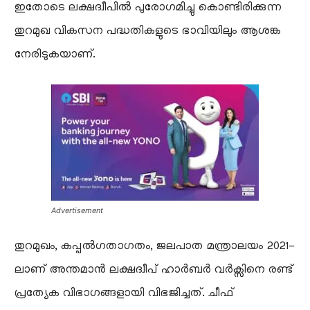
ഇതോടെ ലക്ഷദ്വീപിൽ പുരോഗമിച്ചു കൊണ്ടിരിക്കുന്ന
തുറമുഖ വികസന പദ്ധതികളുടെ ഭാവിയിലും ആശങ്ക
നേരിടുകയാണ്.
Advertisement
തുറമുഖം, കപ്പൽഗതാഗതം, ജലപാത മന്ത്രാലയം 2021-
ലാണ് അന്തമാൻ ലക്ഷദ്വീപ് ഹാർബർ വർക്സിനെ രണ്ട്
പ്രത്യേക വിഭാഗങ്ങളായി വിഭജിച്ചത്. ചീഫ്