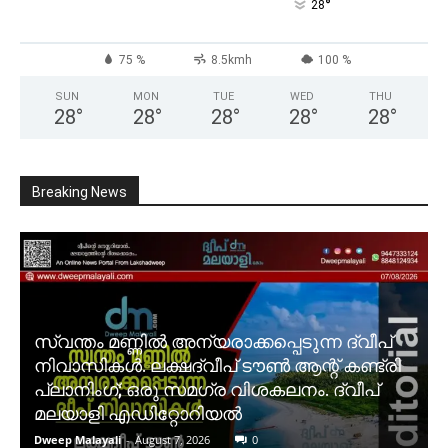
°
28
75 %
8.5kmh
100 %
SUN
MON
TUE
WED
THU
28
°
28
°
28
°
28
°
28
°
Breaking News
സ്വന്തം മണ്ണിൽ അന്യരാക്കപ്പെടുന്ന ദ്വീപ്
നിവാസികൾ. ലക്ഷദ്വീപ് ടൗൺ ആന്റ് കണ്ട്രി
പ്ലാനിംഗ്; ഒരു സമഗ്ര വിശകലനം. ദ്വീപ്
മലയാളി എഡിറ്റോറിയൽ
Dweep Malayali
-
August 7, 2026
0