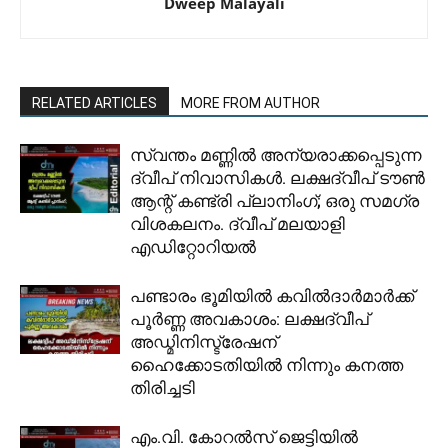
Dweep Malayali
RELATED ARTICLES
MORE FROM AUTHOR
സ്വന്തം മണ്ണിൽ അന്യരാക്കപ്പെടുന്ന
ദ്വീപ് നിവാസികൾ. ലക്ഷദ്വീപ് ടൗൺ
ആന്റ് കണ്ട്രി പ്ലാനിംഗ്; ഒരു സമഗ്ര
വിശകലനം. ദ്വീപ് മലയാളി
എഡിറ്റോറിയൽ
പണ്ടാരം ഭൂമിയിൽ കവിൽദാർമാർക്ക്
പൂർണ്ണ അവകാശം: ലക്ഷദ്വീപ്
അഡ്മിനിസ്ട്രേഷന്
ഹൈക്കോടതിയിൽ നിന്നും കനത്ത
തിരിച്ചടി
​എം.വി. കോറൽസ് ജെട്ടിയിൽ