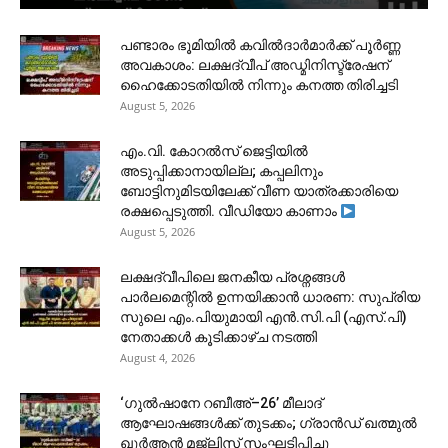
പണ്ടാരം ഭൂമിയിൽ കവിൽദാർമാർക്ക് പൂർണ്ണ
അവകാശം: ലക്ഷദ്വീപ് അഡ്മിനിസ്ട്രേഷന്
ഹൈക്കോടതിയിൽ നിന്നും കനത്ത തിരിച്ചടി
August 5, 2026
​എം.വി. കോറൽസ് ജെട്ടിയിൽ
അടുപ്പിക്കാനായില്ല; കപ്പലിനും
ബോട്ടിനുമിടയിലേക്ക് വീണ യാത്രക്കാരിയെ
രക്ഷപ്പെടുത്തി. വീഡിയോ കാണാം
August 5, 2026
ലക്ഷദ്വീപിലെ ജനകീയ പ്രശ്നങ്ങൾ
പാർലമെന്റിൽ ഉന്നയിക്കാൻ ധാരണ: സുപ്രിയ
സുലെ എം.പിയുമായി എൻ.സി.പി (എസ്.പി)
നേതാക്കൾ കൂടിക്കാഴ്ച നടത്തി
August 4, 2026
‘ഗുൽഷാനേ റബീഅ്–26’ മീലാദ്
ആഘോഷങ്ങൾക്ക് തുടക്കം; ഗ്രാൻഡ് ഖത്മുൽ
ഖുർആൻ മജ്‌ലിസ് സംഘടിപ്പിച്ചു