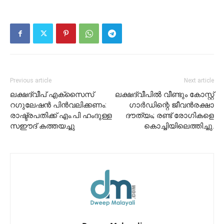
Previous article
Next article
ലക്ഷദ്വീപ് എക്സൈസ്
ലക്ഷദ്വീപിൽ വീണ്ടും കോസ്റ്റ്
റഗുലേഷൻ പിൻവലിക്കണം:
ഗാർഡിന്റെ ജീവൻരക്ഷാ
രാഷ്ട്രപതിക്ക് എം.പി ഹംദുള്ള
ദൗത്യം; രണ്ട് രോഗികളെ
സഈദ് കത്തയച്ചു
കൊച്ചിയിലെത്തിച്ചു.