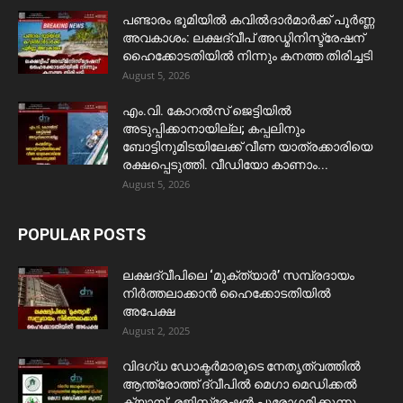
പണ്ടാരം ഭൂമിയിൽ കവിൽദാർമാർക്ക് പൂർണ്ണ
അവകാശം: ലക്ഷദ്വീപ് അഡ്മിനിസ്ട്രേഷന്
ഹൈക്കോടതിയിൽ നിന്നും കനത്ത തിരിച്ചടി
August 5, 2026
​എം.വി. കോറൽസ് ജെട്ടിയിൽ
അടുപ്പിക്കാനായില്ല; കപ്പലിനും
ബോട്ടിനുമിടയിലേക്ക് വീണ യാത്രക്കാരിയെ
രക്ഷപ്പെടുത്തി. വീഡിയോ കാണാം...
August 5, 2026
POPULAR POSTS
ലക്ഷദ്വീപിലെ ‘മുക്ത്യാർ’ സമ്പ്രദായം
നിർത്തലാക്കാൻ ഹൈക്കോടതിയിൽ
അപേക്ഷ
August 2, 2025
വിദഗ്ധ ഡോക്ടർമാരുടെ നേതൃത്വത്തിൽ
ആന്ത്രോത്ത് ദ്വീപിൽ മെഗാ മെഡിക്കൽ
ക്യാമ്പ്. രജിസ്ട്രേഷൻ പുരോഗമിക്കുന്നു.