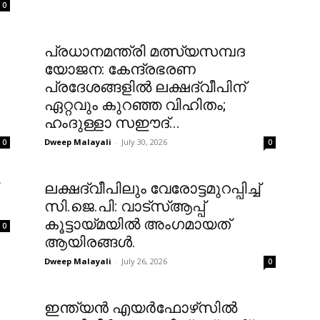
0
പ്രധാനമന്ത്രി മത്സ്യസമ്പദ
യോജന: കേന്ദ്രഭരണ
പ്രദേശങ്ങളിൽ ലക്ഷദ്വീപിന്
ഏറ്റവും കുറഞ്ഞ വിഹിതം;
ഹംദുള്ളാ സഈദ്...
Dweep Malayali
-
July 30, 2026
0
0
ലക്ഷദ്വീപിലും വേരോട്ടമുറപ്പിച്ച്
സി.ജെ.പി: വാട്‌സ്ആപ്പ്
കൂട്ടായ്മയിൽ അംഗമായത്
0
ആയിരങ്ങൾ.
Dweep Malayali
-
July 26, 2026
0
ഇന്ത്യൻ എയർഫോഴ്‌സിൽ