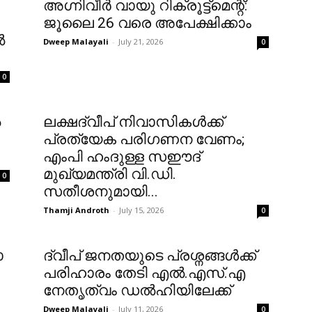
അഗ്നിവീർ വായു റിക്രൂട്ട്‌മെന്റ്:
ജൂലൈ 26 വരെ അപേക്ഷിക്കാം
ൽ
Dweep Malayali
-
July 21, 2026
0
0
ൽ
ലക്ഷദ്വീപ് നിവാസികൾക്ക്
പ്രത്യേക പരിഗണന വേണം;
എംപി ഹംദുള്ള സഈദ്
മുഖ്യമന്ത്രി വി.ഡി.
0
സതീശനുമായി...
Thamji Androth
-
July 15, 2026
0
ോ
​ദ്വീപ് ജനതയുടെ പ്രശ്നങ്ങൾക്ക്
പരിഹാരം തേടി എൽ.എസ്.എ
നേതൃത്വം ഡൽഹിയിലേക്ക്
Dweep Malayali
-
July 11, 2026
0