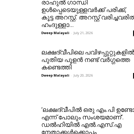
രാഹുൽ ഗാന്ധി
ഉൾപ്പെടെയുള്ളവർക്ക് പരിക്ക്,
കൂട്ട അറസ്റ്റ്. അറസ്റ്റ് വരിച്ചവരി
ഹംദുള്ളാ...
Dweep Malayali
-
July 21, 2026
ലക്ഷദ്വീപിലെ പവിഴപ്പുറ്റുകളി
പുതിയ പൂളൻ നണ്ട് വർഗ്ഗത്തെ
കണ്ടെത്തി
Dweep Malayali
-
July 20, 2026
‘ലക്ഷദ്വീപിൽ ഒരു എം.പി ഉണ്ട
എന്ന് പോലും സംശയമാണ്’.
ഡൽഹിയിൽ എൽ.എസ്.എ
നേതാക്കൾക്കൊപ്പം