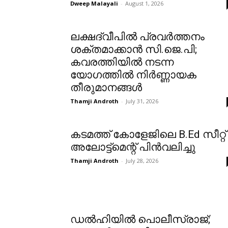
Dweep Malayali
-
August 1, 2026
ലക്ഷദ്വീപിൽ പ്രവർത്തനം
ശക്തമാക്കാൻ സി.ജെ.പി;
കവരത്തിയിൽ നടന്ന
യോഗത്തിൽ നിർണ്ണായക
തീരുമാനങ്ങൾ
Thamji Androth
-
July 31, 2026
കടമത്ത് കോളേജിലെ B.Ed സീറ്റ്
അലോട്ട്മെന്റ് പിൻവലിച്ചു
Thamji Androth
-
July 28, 2026
ഡൽഹിയിൽ പൊലീസ്‍രാജ്;