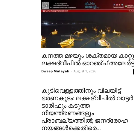
കനത്ത മഴയും ശക്തമായ കാറ്റു
ലക്ഷദ്വീപിൽ ഓറഞ്ച് അലേർട്ട
Dweep Malayali
-
August 1, 2026
കുടിവെള്ളത്തിനും വിലയിട്ട്
ഭരണകൂടം: ലക്ഷദ്വീപിൽ വാട്ടർ
ടാരിഫും കടുത്ത
നിയന്ത്രണങ്ങളും
പ്രാബല്യത്തിൽ; ജനദ്രോഹ
നയങ്ങൾക്കെതിരെ...