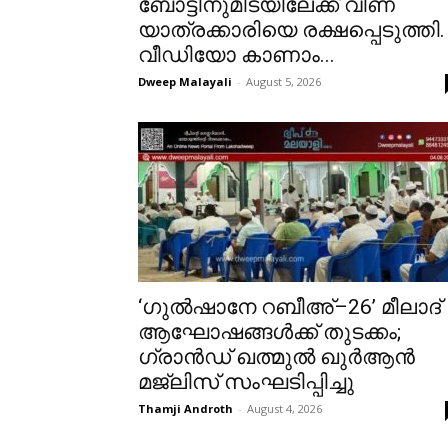
ബോട്ടിനുമിടയിലേക്ക് വീണ
യാത്രക്കാരിയെ രക്ഷപ്പെടുത്തി.
വീഡിയോ കാണാം...
Dweep Malayali
-
August 5, 2026
‘ഗുൽഷാനേ റബീഅ്–26’ മീലാദ്
ആഘോഷങ്ങൾക്ക് തുടക്കം;
ഗ്രാൻഡ് ഖത്മുൽ ഖുർആൻ
മജ്‌ലിസ് സംഘടിപ്പിച്ചു
Thamji Androth
-
August 4, 2026