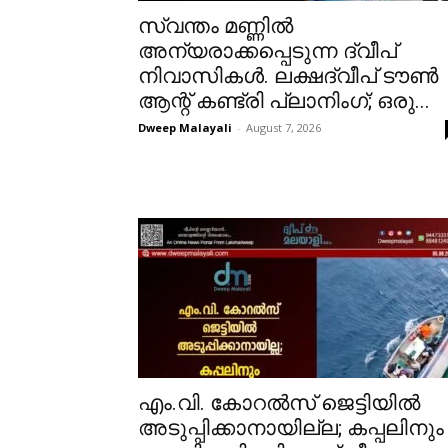
സ്വന്തം മണ്ണിൽ
അന്യരാക്കപ്പെടുന്ന ദ്വീപ്
നിവാസികൾ. ലക്ഷദ്വീപ് ടൗൺ
ആന്റ് കണ്ട്രി പ്ലാനിംഗ്; ഒരു...
Dweep Malayali
-
August 7, 2026
​എം.വി. കോറൽസ് ജെട്ടിയിൽ
അടുപ്പിക്കാനായില്ല; കപ്പലിനും