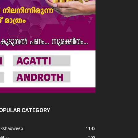
OPULAR CATEGORY
akshadweep
1143
litics
208