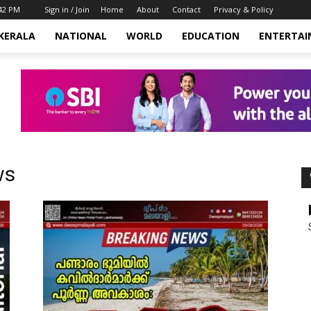
:42 PM
Sign in / Join
Home
About
Contact
Privacy & Policy
KERALA
NATIONAL
WORLD
EDUCATION
ENTERTA
ws