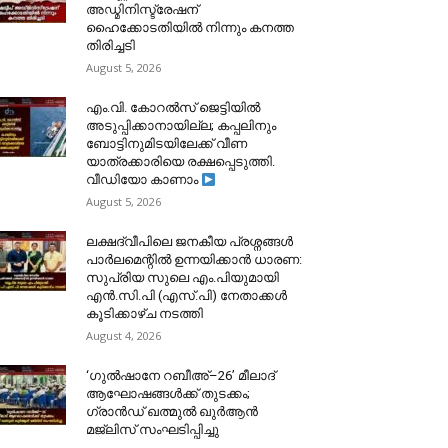
അഡ്മിനിസ്ട്രേഷന്
ഹൈക്കോടതിയിൽ നിന്നും കനത്ത
തിരിച്ചടി
August 5, 2026
​എം.വി. കോറൽസ് ജെട്ടിയിൽ
അടുപ്പിക്കാനായില്ല; കപ്പലിനും
ബോട്ടിനുമിടയിലേക്ക് വീണ
യാത്രക്കാരിയെ രക്ഷപ്പെടുത്തി.
വീഡിയോ കാണാം
August 5, 2026
ലക്ഷദ്വീപിലെ ജനകീയ പ്രശ്നങ്ങൾ
പാർലമെന്റിൽ ഉന്നയിക്കാൻ ധാരണ:
സുപ്രിയ സുലെ എം.പിയുമായി
എൻ.സി.പി (എസ്.പി) നേതാക്കൾ
കൂടിക്കാഴ്ച നടത്തി
August 4, 2026
‘ഗുൽഷാനേ റബീഅ്–26’ മീലാദ്
ആഘോഷങ്ങൾക്ക് തുടക്കം;
ഗ്രാൻഡ് ഖത്മുൽ ഖുർആൻ
മജ്‌ലിസ് സംഘടിപ്പിച്ചു