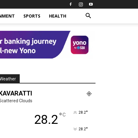
INMENT
SPORTS
HEALTH
Weather
KAVARATTI
Scattered Clouds
°
28.2
°
C
28.2
°
28.2