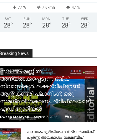
77 %
7.6kmh
47 %
SAT
SUN
MON
TUE
WED
28
°
28
°
28
°
28
°
28
°
Breaking News
സ്വന്തം മണ്ണിൽ
അന്യരാക്കപ്പെടുന്ന ദ്വീപ്
നിവാസികൾ. ലക്ഷദ്വീപ് ടൗൺ
ആന്റ് കണ്ട്രി പ്ലാനിംഗ്; ഒരു
സമഗ്ര വിശകലനം. ദ്വീപ് മലയാളി
എഡിറ്റോറിയൽ
Dweep Malayali
-
August 7, 2026
0
പണ്ടാരം ഭൂമിയിൽ കവിൽദാർമാർക്ക്
പൂർണ്ണ അവകാശം: ലക്ഷദ്വീപ്