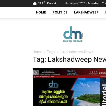
C
28.2
8th August 2026 - Saturday | 03
Kavaratti
HOME
POLITICS
LAKSHADWEEP
Dweep
Malayali
Home
Tags
Lakshadweep News
Tag: Lakshadweep Ne