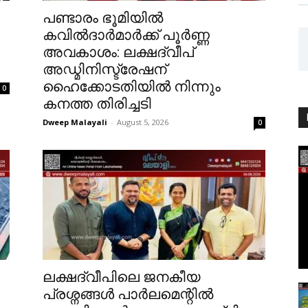
പണ്ടാരം ഭൂമിയിൽ
കവിൽദാർമാർക്ക് പൂർണ്ണ
അവകാശം: ലക്ഷദ്വീപ്
അഡ്മിനിസ്ട്രേഷന്
ഹൈക്കോടതിയിൽ നിന്നും
0
കനത്ത തിരിച്ചടി
Dweep Malayali
-
August 5, 2026
0
ലക്ഷദ്വീപിലെ ജനകീയ
പ്രശ്നങ്ങൾ പാർലമെന്റിൽ