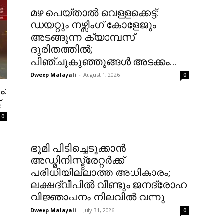
മഴ പെയ്താൽ വെള്ളക്കെട്ട്:
ഡയറ്റും നഴ്സിംഗ് കോളേജും
അടങ്ങുന്ന ക്യാമ്പസ്
ദുരിതത്തിൽ;
പിഞ്ചുകുഞ്ഞുങ്ങൾ അടക്കം...
Dweep Malayali
-
August 1, 2026
0
ം:
്
0
ഭൂമി പിടിച്ചെടുക്കാൻ
അഡ്മിനിസ്ട്രേറ്റർക്ക്
പരിധിയില്ലാത്ത അധികാരം;
ലക്ഷദ്വീപിൽ വീണ്ടും ജനദ്രോഹ
വിജ്ഞാപനം നിലവിൽ വന്നു
Dweep Malayali
-
July 31, 2026
0