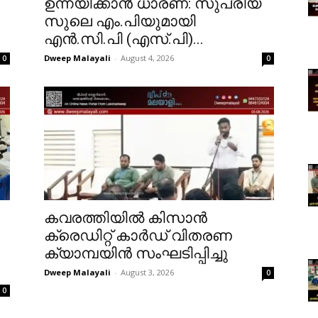
ഉന്നയിക്കാൻ ധാരണ: സുപ്രിയ
സുലെ എം.പിയുമായി
എൻ.സി.പി (എസ്.പി)...
Dweep Malayali
-
August 4, 2026
0
0
കവരത്തിയിൽ കിസാൻ
ക്രെഡിറ്റ് കാർഡ് വിതരണ
ക്യാമ്പയിൻ സംഘടിപ്പിച്ചു
Dweep Malayali
-
August 3, 2026
0
0