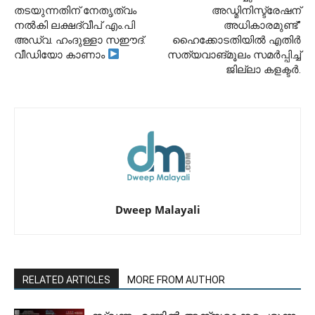
തടയുന്നതിന് നേതൃത്വം
അഡ്മിനിസ്ട്രേഷന്
നൽകി ലക്ഷദ്വീപ് എം.പി
അധികാരമുണ്ട്”
അഡ്വ. ഹംദുള്ളാ സഈദ്.
ഹൈക്കോടതിയിൽ എതിർ
വീഡിയോ കാണാം
സത്യവാങ്മൂലം സമർപ്പിച്ച്
ജില്ലാ കളക്ടർ.
Dweep Malayali
RELATED ARTICLES
MORE FROM AUTHOR