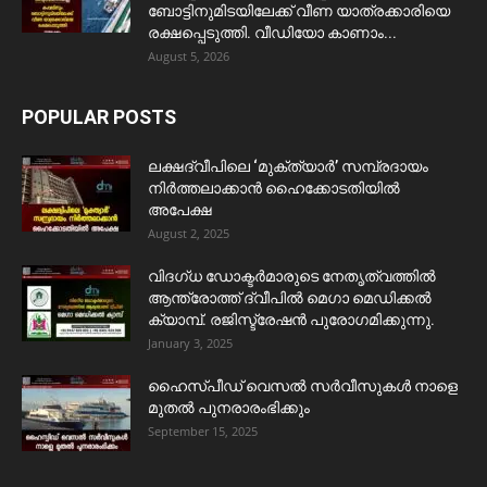
ബോട്ടിനുമിടയിലേക്ക് വീണ യാത്രക്കാരിയെ
രക്ഷപ്പെടുത്തി. വീഡിയോ കാണാം...
August 5, 2026
POPULAR POSTS
ലക്ഷദ്വീപിലെ ‘മുക്ത്യാർ’ സമ്പ്രദായം
നിർത്തലാക്കാൻ ഹൈക്കോടതിയിൽ
അപേക്ഷ
August 2, 2025
വിദഗ്ധ ഡോക്ടർമാരുടെ നേതൃത്വത്തിൽ
ആന്ത്രോത്ത് ദ്വീപിൽ മെഗാ മെഡിക്കൽ
ക്യാമ്പ്. രജിസ്ട്രേഷൻ പുരോഗമിക്കുന്നു.
January 3, 2025
ഹൈസ്പീഡ് വെസൽ സർവീസുകൾ നാളെ
മുതൽ പുനരാരംഭിക്കും
September 15, 2025