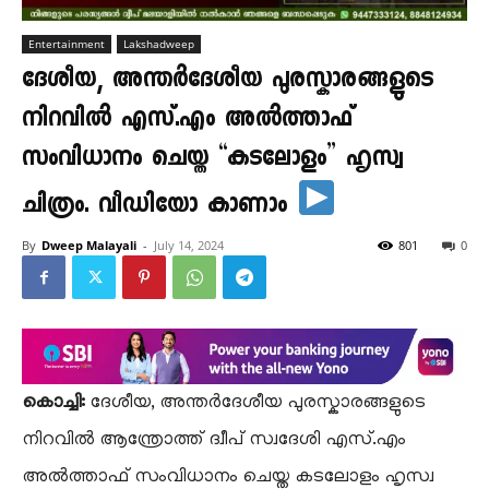
Entertainment
Lakshadweep
ദേശീയ, അന്തർദേശീയ പുരസ്കാരങ്ങളുടെ
നിറവിൽ എസ്.എം അൽത്താഫ്
സംവിധാനം ചെയ്ത “കടലോളം” ഹൃസ്വ
ചിത്രം. വീഡിയോ കാണാം
By
Dweep Malayali
-
July 14, 2024
801
0
കൊച്ചി:
ദേശീയ, അന്തർദേശീയ പുരസ്കാരങ്ങളുടെ
നിറവിൽ ആന്ത്രോത്ത് ദ്വീപ് സ്വദേശി എസ്.എം
അൽത്താഫ് സംവിധാനം ചെയ്ത കടലോളം ഹൃസ്വ