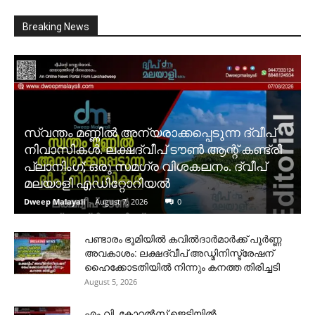
Breaking News
സ്വന്തം മണ്ണിൽ അന്യരാക്കപ്പെടുന്ന ദ്വീപ്
നിവാസികൾ. ലക്ഷദ്വീപ് ടൗൺ ആന്റ് കണ്ട്രി
പ്ലാനിംഗ്; ഒരു സമഗ്ര വിശകലനം. ദ്വീപ്
മലയാളി എഡിറ്റോറിയൽ
Dweep Malayali
-
August 7, 2026
0
പണ്ടാരം ഭൂമിയിൽ കവിൽദാർമാർക്ക് പൂർണ്ണ
അവകാശം: ലക്ഷദ്വീപ് അഡ്മിനിസ്ട്രേഷന്
ഹൈക്കോടതിയിൽ നിന്നും കനത്ത തിരിച്ചടി
August 5, 2026
​എം.വി. കോറൽസ് ജെട്ടിയിൽ