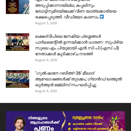
അടുപ്പിക്കാനായില്ല; കപ്പലിനും
ബോട്ടിനുമിടയിലേക്ക് വീണ യാത്രക്കാരിയെ
രക്ഷപ്പെടുത്തി. വീഡിയോ കാണാം
August 5, 2026
ലക്ഷദ്വീപിലെ ജനകീയ പ്രശ്നങ്ങൾ
പാർലമെന്റിൽ ഉന്നയിക്കാൻ ധാരണ: സുപ്രിയ
സുലെ എം.പിയുമായി എൻ.സി.പി (എസ്.പി)
നേതാക്കൾ കൂടിക്കാഴ്ച നടത്തി
August 4, 2026
‘ഗുൽഷാനേ റബീഅ്–26’ മീലാദ്
ആഘോഷങ്ങൾക്ക് തുടക്കം; ഗ്രാൻഡ് ഖത്മുൽ
ഖുർആൻ മജ്‌ലിസ് സംഘടിപ്പിച്ചു
August 4, 2026