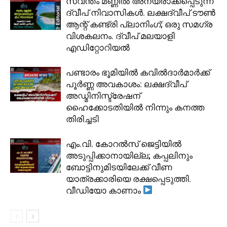
സ്വന്തം മണ്ണിൽ അന്യരാക്കപ്പെടുന്ന
ദ്വീപ് നിവാസികൾ. ലക്ഷദ്വീപ് ടൗൺ
ആന്റ് കണ്ട്രി പ്ലാനിംഗ്; ഒരു സമഗ്ര
വിശകലനം. ദ്വീപ് മലയാളി
എഡിറ്റോറിയൽ
പണ്ടാരം ഭൂമിയിൽ കവിൽദാർമാർക്ക്
പൂർണ്ണ അവകാശം: ലക്ഷദ്വീപ്
അഡ്മിനിസ്ട്രേഷന്
ഹൈക്കോടതിയിൽ നിന്നും കനത്ത
തിരിച്ചടി
​എം.വി. കോറൽസ് ജെട്ടിയിൽ
അടുപ്പിക്കാനായില്ല; കപ്പലിനും
ബോട്ടിനുമിടയിലേക്ക് വീണ
യാത്രക്കാരിയെ രക്ഷപ്പെടുത്തി.
വീഡിയോ കാണാം