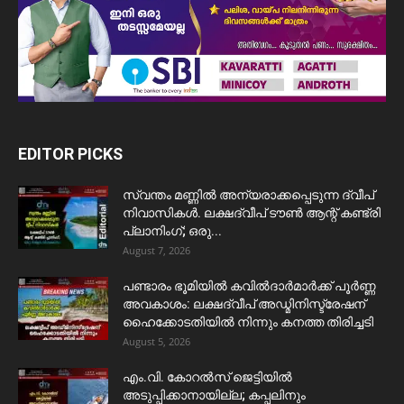
EDITOR PICKS
സ്വന്തം മണ്ണിൽ അന്യരാക്കപ്പെടുന്ന ദ്വീപ്
നിവാസികൾ. ലക്ഷദ്വീപ് ടൗൺ ആന്റ് കണ്ട്രി
പ്ലാനിംഗ്; ഒരു...
August 7, 2026
പണ്ടാരം ഭൂമിയിൽ കവിൽദാർമാർക്ക് പൂർണ്ണ
അവകാശം: ലക്ഷദ്വീപ് അഡ്മിനിസ്ട്രേഷന്
ഹൈക്കോടതിയിൽ നിന്നും കനത്ത തിരിച്ചടി
August 5, 2026
​എം.വി. കോറൽസ് ജെട്ടിയിൽ
അടുപ്പിക്കാനായില്ല; കപ്പലിനും