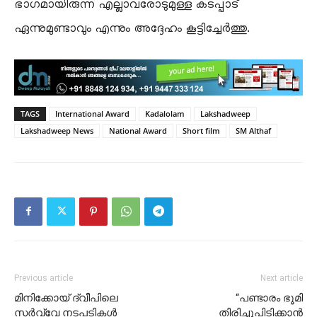
ഭാഗമായിരുന്ന എല്ലാവരോടുമുള്ള കടപ്പാട്
ഏന്നുമുണ്ടാവും എന്നും അദ്ദേഹം കൂട്ടിച്ചേർത്തു.
TAGS
International Award
Kadalolam
Lakshadweep
Lakshadweep News
National Award
Short film
SM Althaf
Previous article
Next article
മിനിക്കോയ് ദ്വീപിലെ
“പണ്ടാരം ഭൂമി
സർവ്വേ നടപടികൾ
തിരിച്ചുപിടിക്കാൻ