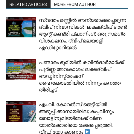
RELATED ARTICLES
MORE FROM AUTHOR
സ്വന്തം മണ്ണിൽ അന്യരാക്കപ്പെടുന്ന
ദ്വീപ് നിവാസികൾ. ലക്ഷദ്വീപ് ടൗൺ
ആന്റ് കണ്ട്രി പ്ലാനിംഗ്; ഒരു സമഗ്ര
വിശകലനം. ദ്വീപ് മലയാളി
എഡിറ്റോറിയൽ
പണ്ടാരം ഭൂമിയിൽ കവിൽദാർമാർക്ക്
പൂർണ്ണ അവകാശം: ലക്ഷദ്വീപ്
അഡ്മിനിസ്ട്രേഷന്
ഹൈക്കോടതിയിൽ നിന്നും കനത്ത
തിരിച്ചടി
​എം.വി. കോറൽസ് ജെട്ടിയിൽ
അടുപ്പിക്കാനായില്ല; കപ്പലിനും
ബോട്ടിനുമിടയിലേക്ക് വീണ
യാത്രക്കാരിയെ രക്ഷപ്പെടുത്തി.
വീഡിയോ കാണാം