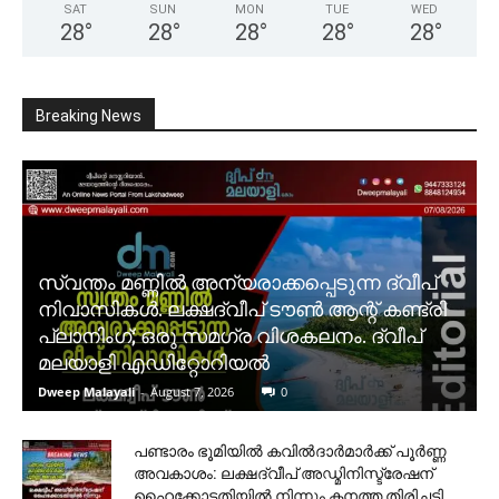
SAT
SUN
MON
TUE
WED
28
°
28
°
28
°
28
°
28
°
Breaking News
സ്വന്തം മണ്ണിൽ അന്യരാക്കപ്പെടുന്ന ദ്വീപ്
നിവാസികൾ. ലക്ഷദ്വീപ് ടൗൺ ആന്റ് കണ്ട്രി
പ്ലാനിംഗ്; ഒരു സമഗ്ര വിശകലനം. ദ്വീപ്
മലയാളി എഡിറ്റോറിയൽ
Dweep Malayali
-
August 7, 2026
0
പണ്ടാരം ഭൂമിയിൽ കവിൽദാർമാർക്ക് പൂർണ്ണ
അവകാശം: ലക്ഷദ്വീപ് അഡ്മിനിസ്ട്രേഷന്
ഹൈക്കോടതിയിൽ നിന്നും കനത്ത തിരിച്ചടി