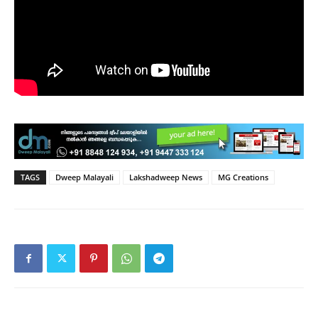
TAGS
Dweep Malayali
Lakshadweep News
MG Creations