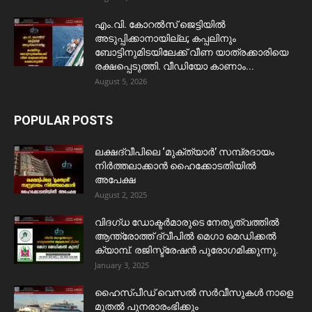
​എം.വി. കോറൽസ് ജെട്ടിയിൽ
അടുപ്പിക്കാനായില്ല; കപ്പലിനും
ബോട്ടിനുമിടയിലേക്ക് വീണ യാത്രക്കാരിയെ
രക്ഷപ്പെടുത്തി. വീഡിയോ കാണാം...
August 5, 2026
POPULAR POSTS
ലക്ഷദ്വീപിലെ ‘മുക്ത്യാർ’ സമ്പ്രദായം
നിർത്തലാക്കാൻ ഹൈക്കോടതിയിൽ
അപേക്ഷ
August 2, 2025
വിദഗ്ധ ഡോക്ടർമാരുടെ നേതൃത്വത്തിൽ
ആന്ത്രോത്ത് ദ്വീപിൽ മെഗാ മെഡിക്കൽ
ക്യാമ്പ്. രജിസ്ട്രേഷൻ പുരോഗമിക്കുന്നു.
January 3, 2025
ഹൈസ്പീഡ് വെസൽ സർവീസുകൾ നാളെ
മുതൽ പുനരാരംഭിക്കും