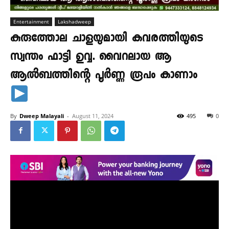
Entertainment
Lakshadweep
കുരുത്തോല ചാളയുമായി കവരത്തിയുടെ
സ്വന്തം ഫാട്ടി ഉവ്വ. വൈറലായ ആ
ആൽബത്തിന്റെ പൂർണ്ണ രൂപം കാണാം
By
Dweep Malayali
-
August 11, 2024
495
0