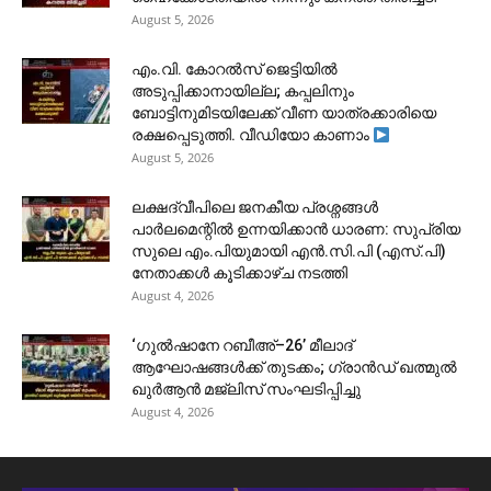
August 5, 2026
​എം.വി. കോറൽസ് ജെട്ടിയിൽ
അടുപ്പിക്കാനായില്ല; കപ്പലിനും
ബോട്ടിനുമിടയിലേക്ക് വീണ യാത്രക്കാരിയെ
രക്ഷപ്പെടുത്തി. വീഡിയോ കാണാം
August 5, 2026
ലക്ഷദ്വീപിലെ ജനകീയ പ്രശ്നങ്ങൾ
പാർലമെന്റിൽ ഉന്നയിക്കാൻ ധാരണ: സുപ്രിയ
സുലെ എം.പിയുമായി എൻ.സി.പി (എസ്.പി)
നേതാക്കൾ കൂടിക്കാഴ്ച നടത്തി
August 4, 2026
‘ഗുൽഷാനേ റബീഅ്–26’ മീലാദ്
ആഘോഷങ്ങൾക്ക് തുടക്കം; ഗ്രാൻഡ് ഖത്മുൽ
ഖുർആൻ മജ്‌ലിസ് സംഘടിപ്പിച്ചു
August 4, 2026