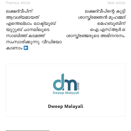
Previous article
Next article
ലക്ഷദ്വീപിന്
ലക്ഷദ്വീപിന്റെ കുട്ടി
ആവശ്യമായത്
ശാസ്ത്രജ്ഞൻ മുഹമ്മദ്
എന്തെല്ലാം. ലാക്ട്യൂബ്
മെഹബൂബിന്
യൂറ്റൂബ് ചാനലിലൂടെ
ഐ.എസ്.ആർ.ഒ
സാബിത്ത് കടമത്ത്
ശാസ്ത്രഞ്ജരുടെ അഭിനന്ദനം.
സംസാരിക്കുന്നു. വീഡിയോ
കാണാം
Dweep Malayali