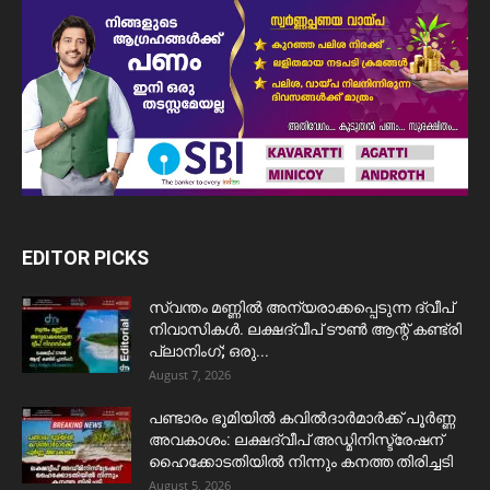
EDITOR PICKS
സ്വന്തം മണ്ണിൽ അന്യരാക്കപ്പെടുന്ന ദ്വീപ്
നിവാസികൾ. ലക്ഷദ്വീപ് ടൗൺ ആന്റ് കണ്ട്രി
പ്ലാനിംഗ്; ഒരു...
August 7, 2026
പണ്ടാരം ഭൂമിയിൽ കവിൽദാർമാർക്ക് പൂർണ്ണ
അവകാശം: ലക്ഷദ്വീപ് അഡ്മിനിസ്ട്രേഷന്
ഹൈക്കോടതിയിൽ നിന്നും കനത്ത തിരിച്ചടി
August 5, 2026