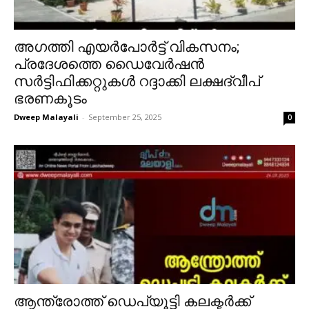
അഗത്തി എയർപോർട്ട് വികസനം;
പ്രദേശത്തെ ഡൈവേർഷൻ
സർട്ടിഫിക്കറ്റുകൾ റദ്ദാക്കി ലക്ഷദ്വീപ്
ഭരണകൂടം
Dweep Malayali
-
September 25, 2025
0
ആന്ത്രോത്ത് ഡെപ്യൂട്ടി കലക്ടർക്ക്