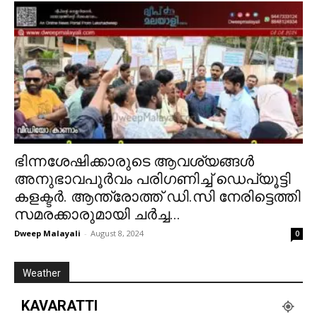
ഭിന്നശേഷിക്കാരുടെ ആവശ്യങ്ങൾ
അനുഭാവപൂർവം പരിഗണിച്ച് ഡെപ്യൂട്ടി
കളക്ടർ. ആന്ത്രോത്ത് ഡി.സി നേരിട്ടെത്തി
സമരക്കാരുമായി ചർച്ച...
Dweep Malayali
-
August 8, 2024
0
Weather
KAVARATTI