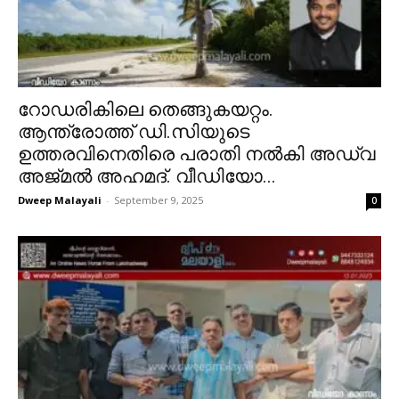
റോഡരികിലെ തെങ്ങുകയറ്റം.
ആന്ത്രോത്ത് ഡി.സിയുടെ
ഉത്തരവിനെതിരെ പരാതി നൽകി അഡ്വ
അജ്മൽ അഹമദ്. വീഡിയോ...
Dweep Malayali
-
September 9, 2025
0