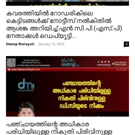
കവരത്തിയിൽ റോഡരികിലെ
കെട്ടിടങ്ങൾക്ക് നോട്ടീസ് നൽകിതിൽ
ആശങ്ക അറിയിച്ച് എൻ.സി.പി (എസ്.പി)
നേതാക്കൾ ഡെപ്യൂട്ടി...
Dweep Malayali
-
January 13, 2025
0
പഞ്ചായത്തിന്റെ അധികാര
പരിധിയിലുള്ള നികുതി പിരിവിനുള്ള