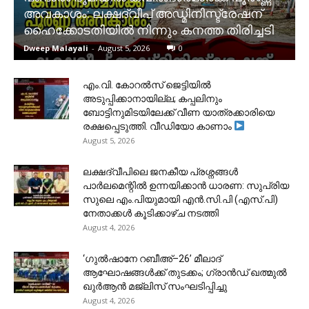
അവകാശം: ലക്ഷദ്വീപ് അഡ്മിനിസ്ട്രേഷന്
ഹൈക്കോടതിയിൽ നിന്നും കനത്ത തിരിച്ചടി
Dweep Malayali
-
August 5, 2026
0
​എം.വി. കോറൽസ് ജെട്ടിയിൽ
അടുപ്പിക്കാനായില്ല; കപ്പലിനും
ബോട്ടിനുമിടയിലേക്ക് വീണ യാത്രക്കാരിയെ
രക്ഷപ്പെടുത്തി. വീഡിയോ കാണാം
August 5, 2026
ലക്ഷദ്വീപിലെ ജനകീയ പ്രശ്നങ്ങൾ
പാർലമെന്റിൽ ഉന്നയിക്കാൻ ധാരണ: സുപ്രിയ
സുലെ എം.പിയുമായി എൻ.സി.പി (എസ്.പി)
നേതാക്കൾ കൂടിക്കാഴ്ച നടത്തി
August 4, 2026
‘ഗുൽഷാനേ റബീഅ്–26’ മീലാദ്
ആഘോഷങ്ങൾക്ക് തുടക്കം; ഗ്രാൻഡ് ഖത്മുൽ
ഖുർആൻ മജ്‌ലിസ് സംഘടിപ്പിച്ചു
August 4, 2026