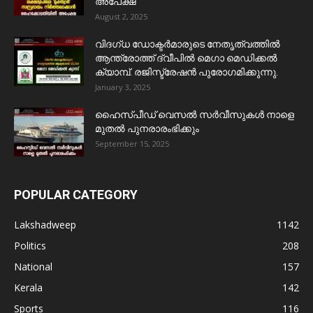
അപേക്ഷ
August 2, 2025
വിദഗ്ധ ഡോക്ടർമാരുടെ നേതൃത്വത്തിൽ
ആന്ത്രോത്ത് ദ്വീപിൽ മെഗാ മെഡിക്കൽ
ക്യാമ്പ്. രജിസ്ട്രേഷൻ പുരോഗമിക്കുന്നു.
January 3, 2025
ഹൈസ്പീഡ് വെസൽ സർവീസുകൾ നാളെ
മുതൽ പുനരാരംഭിക്കും
September 15, 2025
POPULAR CATEGORY
Lakshadweep
1142
Politics
208
National
157
Kerala
142
Sports
116