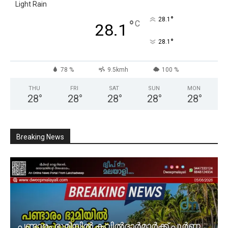
Light Rain
°
28.1
°
C
28.1
°
28.1
78 %
9.5kmh
100 %
THU
FRI
SAT
SUN
MON
28
°
28
°
28
°
28
°
28
°
Breaking News
പണ്ടാരം ഭൂമിയിൽ കവിൽദാർമാർക്ക് പൂർണ്ണ