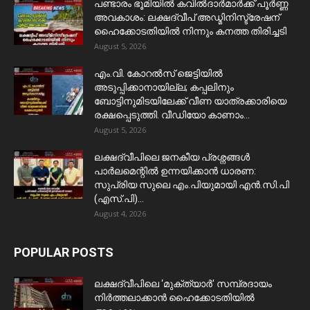
പണ്ടാരം ഭൂമിയിൽ കവിൽദാർമാർക്ക് പൂർണ്ണ
അവകാശം: ലക്ഷദ്വീപ് അഡ്മിനിസ്ട്രേഷന്
ഹൈക്കോടതിയിൽ നിന്നും കനത്ത തിരിച്ചടി
August 5, 2026
​എം.വി. കോറൽസ് ജെട്ടിയിൽ
അടുപ്പിക്കാനായില്ല; കപ്പലിനും
ബോട്ടിനുമിടയിലേക്ക് വീണ യാത്രക്കാരിയെ
രക്ഷപ്പെടുത്തി. വീഡിയോ കാണാം...
August 5, 2026
ലക്ഷദ്വീപിലെ ജനകീയ പ്രശ്നങ്ങൾ
പാർലമെന്റിൽ ഉന്നയിക്കാൻ ധാരണ:
സുപ്രിയ സുലെ എം.പിയുമായി എൻ.സി.പി
(എസ്.പി)...
August 4, 2026
POPULAR POSTS
ലക്ഷദ്വീപിലെ ‘മുക്ത്യാർ’ സമ്പ്രദായം
നിർത്തലാക്കാൻ ഹൈക്കോടതിയിൽ