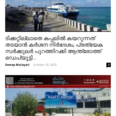
ടിക്കറ്റില്ലാതെ കപ്പലിൽ കയറുന്നത്
തടയാൻ കർശന നിർദേശം; പ്രത്യേക
സർക്കുലർ പുറത്തിറക്കി ആന്ത്രോത്ത്
ഡെപ്യൂട്ടി...
Dweep Malayali
-
October 10, 2025
0