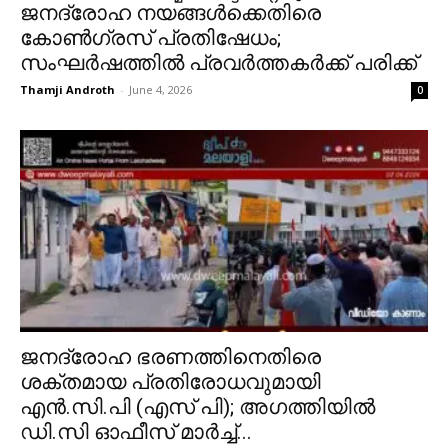
ജനദ്രോഹ നയങ്ങൾക്കെതിരെ
കോൺഗ്രസ് പ്രതിഷേധം;
സംഘർഷത്തിൽ പ്രവർത്തകർക്ക് പരിക്ക്
Thamji Androth
-
June 4, 2026
0
ജനദ്രോഹ ഭരണത്തിനെതിരെ
ശക്തമായ പ്രതിരോധവുമായി
എൻ.സി.പി (എസ് പി); അഗത്തിയിൽ
ഡി.സി ഓഫീസ് മാർച്ച്...