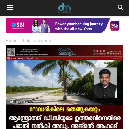
Home
Lakshadweep