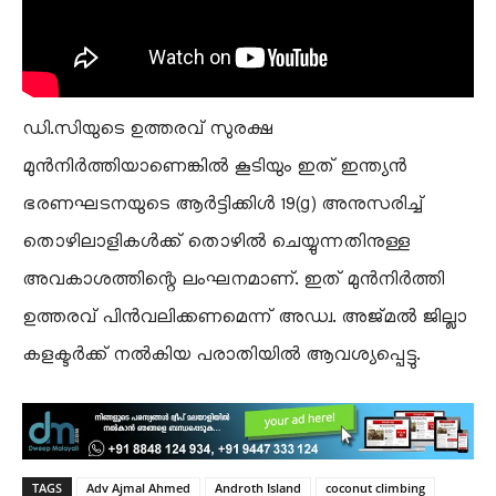
ഡി.സിയുടെ ഉത്തരവ് സുരക്ഷ
മുൻനിർത്തിയാണെങ്കിൽ കൂടിയും ഇത് ഇന്ത്യൻ
ഭരണഘടനയുടെ ആർട്ടിക്കിൾ 19(g) അനുസരിച്ച്
തൊഴിലാളികൾക്ക് തൊഴിൽ ചെയ്യുന്നതിനുള്ള
അവകാശത്തിന്റെ ലംഘനമാണ്. ഇത് മുൻനിർത്തി
ഉത്തരവ് പിൻവലിക്കണമെന്ന് അഡ്വ. അജ്മൽ ജില്ലാ
കളക്ടർക്ക് നൽകിയ പരാതിയിൽ ആവശ്യപ്പെട്ടു.
TAGS
Adv Ajmal Ahmed
Androth Island
coconut climbing