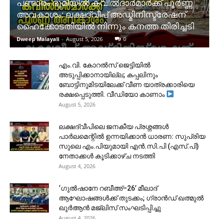
പണ്ടാരം ഭൂമിയിൽ കവിൽദാർമാർക്ക് പൂർണ്ണ
അവകാശം: ലക്ഷദ്വീപ് അഡ്മിനിസ്ട്രേഷന്
ഹൈക്കോടതിയിൽ നിന്നും കനത്ത തിരിച്ചടി
Dweep Malayali
-
August 5, 2026
0
​എം.വി. കോറൽസ് ജെട്ടിയിൽ
അടുപ്പിക്കാനായില്ല; കപ്പലിനും
ബോട്ടിനുമിടയിലേക്ക് വീണ യാത്രക്കാരിയെ
രക്ഷപ്പെടുത്തി. വീഡിയോ കാണാം
August 5, 2026
ലക്ഷദ്വീപിലെ ജനകീയ പ്രശ്നങ്ങൾ
പാർലമെന്റിൽ ഉന്നയിക്കാൻ ധാരണ: സുപ്രിയ
സുലെ എം.പിയുമായി എൻ.സി.പി (എസ്.പി)
നേതാക്കൾ കൂടിക്കാഴ്ച നടത്തി
August 4, 2026
‘ഗുൽഷാനേ റബീഅ്–26’ മീലാദ്
ആഘോഷങ്ങൾക്ക് തുടക്കം; ഗ്രാൻഡ് ഖത്മുൽ
ഖുർആൻ മജ്‌ലിസ് സംഘടിപ്പിച്ചു
August 4, 2026