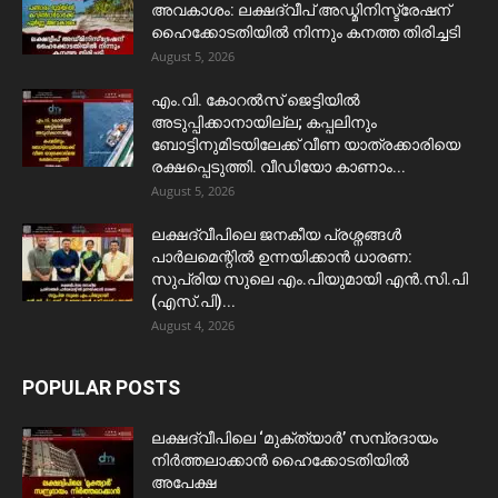
അവകാശം: ലക്ഷദ്വീപ് അഡ്മിനിസ്ട്രേഷന്
ഹൈക്കോടതിയിൽ നിന്നും കനത്ത തിരിച്ചടി
August 5, 2026
​എം.വി. കോറൽസ് ജെട്ടിയിൽ
അടുപ്പിക്കാനായില്ല; കപ്പലിനും
ബോട്ടിനുമിടയിലേക്ക് വീണ യാത്രക്കാരിയെ
രക്ഷപ്പെടുത്തി. വീഡിയോ കാണാം...
August 5, 2026
ലക്ഷദ്വീപിലെ ജനകീയ പ്രശ്നങ്ങൾ
പാർലമെന്റിൽ ഉന്നയിക്കാൻ ധാരണ:
സുപ്രിയ സുലെ എം.പിയുമായി എൻ.സി.പി
(എസ്.പി)...
August 4, 2026
POPULAR POSTS
ലക്ഷദ്വീപിലെ ‘മുക്ത്യാർ’ സമ്പ്രദായം
നിർത്തലാക്കാൻ ഹൈക്കോടതിയിൽ
അപേക്ഷ