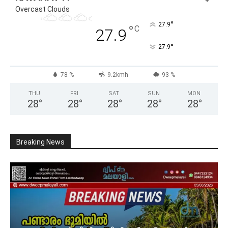
Overcast Clouds
°
27.9
°
C
27.9
°
27.9
78 %
9.2kmh
93 %
THU
FRI
SAT
SUN
MON
28
°
28
°
28
°
28
°
28
°
Breaking News