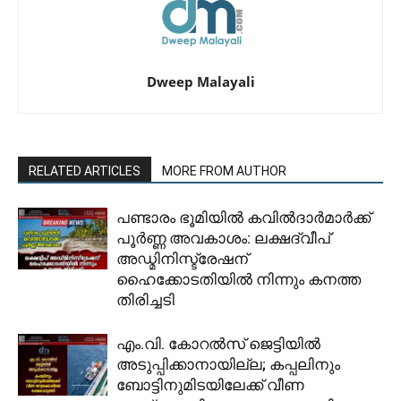
Dweep Malayali
RELATED ARTICLES
MORE FROM AUTHOR
പണ്ടാരം ഭൂമിയിൽ കവിൽദാർമാർക്ക്
പൂർണ്ണ അവകാശം: ലക്ഷദ്വീപ്
അഡ്മിനിസ്ട്രേഷന്
ഹൈക്കോടതിയിൽ നിന്നും കനത്ത
തിരിച്ചടി
​എം.വി. കോറൽസ് ജെട്ടിയിൽ
അടുപ്പിക്കാനായില്ല; കപ്പലിനും
ബോട്ടിനുമിടയിലേക്ക് വീണ