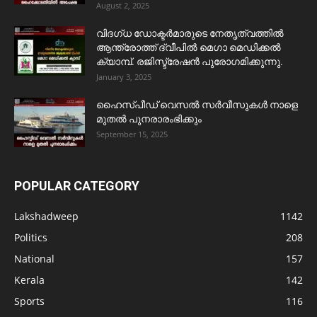
August 2, 2025
വിദഗ്ധ ഡോക്ടർമാരുടെ നേതൃത്വത്തിൽ
ആന്ത്രോത്ത് ദ്വീപിൽ മെഗാ മെഡിക്കൽ
ക്യാമ്പ്. രജിസ്ട്രേഷൻ പുരോഗമിക്കുന്നു.
January 3, 2025
ഹൈസ്പീഡ് വെസൽ സർവീസുകൾ നാളെ
മുതൽ പുനരാരംഭിക്കും
September 15, 2025
POPULAR CATEGORY
Lakshadweep
1142
Politics
208
National
157
Kerala
142
Sports
116