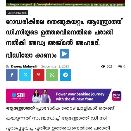
Lakshadweep
റോഡരികിലെ തെങ്ങുകയറ്റം. ആന്ത്രോത്ത്
ഡി.സിയുടെ ഉത്തരവിനെതിരെ പരാതി
നൽകി അഡ്വ അജ്മൽ അഹമദ്.
വീഡിയോ കാണാം
By
Dweep Malayali
-
September 9, 2025
502
0
ആന്ത്രോത്ത്:
പ്രാദേശിക തൊഴിലാളികൾ തെങ്ങ്
കയറുന്നത് സംബന്ധിച്ച് ആന്ത്രോത്ത് ഡി സി
പുറപ്പെടുവിച്ച പുതിയ ഉത്തരവിനെതിരെ പരാതി