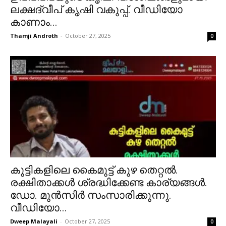
ലക്ഷദ്വീപ് കൃഷി വകുപ്പ്. വീഡിയോ
കാണാം...
Thamji Androth
-
October 27, 2025
0
കുട്ടികളിലെ കൈമുട്ട് കുഴ തെറ്റൽ.
രക്ഷിതാക്കൾ ശ്രദ്ധിക്കേണ്ട കാര്യങ്ങൾ.
ഡോ. മുൻസിർ സംസാരിക്കുന്നു.
വീഡിയോ...
Dweep Malayali
-
October 27, 2025
0