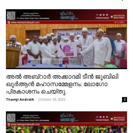
അൽ അബ്റാർ അക്കാദമി ടീൻ ജൂബിലി
ഖുർആൻ മഹാസമ്മേളനം: ലോഗോ
പ്രകാശനം ചെയ്തു.
Thamji Androth
-
October 26, 2025
0