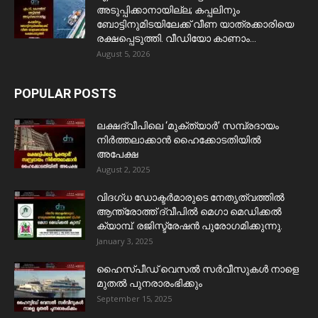
അടുപ്പിക്കാനായില്ല; കപ്പലിനും
ബോട്ടിനുമിടയിലേക്ക് വീണ യാത്രക്കാരിയെ
രക്ഷപ്പെടുത്തി. വീഡിയോ കാണാം...
August 5, 2026
POPULAR POSTS
ലക്ഷദ്വീപിലെ ‘മുക്ത്യാർ’ സമ്പ്രദായം
നിർത്തലാക്കാൻ ഹൈക്കോടതിയിൽ
അപേക്ഷ
August 2, 2025
വിദഗ്ധ ഡോക്ടർമാരുടെ നേതൃത്വത്തിൽ
ആന്ത്രോത്ത് ദ്വീപിൽ മെഗാ മെഡിക്കൽ
ക്യാമ്പ്. രജിസ്ട്രേഷൻ പുരോഗമിക്കുന്നു.
January 3, 2025
ഹൈസ്പീഡ് വെസൽ സർവീസുകൾ നാളെ
മുതൽ പുനരാരംഭിക്കും
September 15, 2025