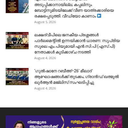
അടുപ്പിക്കാനായില്ല; കപ്പലിനും
ബോട്ടിനുമിടയിലേക്ക് വീണ യാത്രക്കാരിയെ
രക്ഷപ്പെടുത്തി. വീഡിയോ കാണാം
August 5, 2026
ലക്ഷദ്വീപിലെ ജനകീയ പ്രശ്നങ്ങൾ
പാർലമെന്റിൽ ഉന്നയിക്കാൻ ധാരണ: സുപ്രിയ
സുലെ എം.പിയുമായി എൻ.സി.പി (എസ്.പി)
നേതാക്കൾ കൂടിക്കാഴ്ച നടത്തി
August 4, 2026
‘ഗുൽഷാനേ റബീഅ്–26’ മീലാദ്
ആഘോഷങ്ങൾക്ക് തുടക്കം; ഗ്രാൻഡ് ഖത്മുൽ
ഖുർആൻ മജ്‌ലിസ് സംഘടിപ്പിച്ചു
August 4, 2026