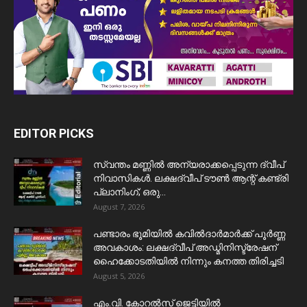
EDITOR PICKS
സ്വന്തം മണ്ണിൽ അന്യരാക്കപ്പെടുന്ന ദ്വീപ്
നിവാസികൾ. ലക്ഷദ്വീപ് ടൗൺ ആന്റ് കണ്ട്രി
പ്ലാനിംഗ്; ഒരു...
August 7, 2026
പണ്ടാരം ഭൂമിയിൽ കവിൽദാർമാർക്ക് പൂർണ്ണ
അവകാശം: ലക്ഷദ്വീപ് അഡ്മിനിസ്ട്രേഷന്
ഹൈക്കോടതിയിൽ നിന്നും കനത്ത തിരിച്ചടി
August 5, 2026
​എം.വി. കോറൽസ് ജെട്ടിയിൽ