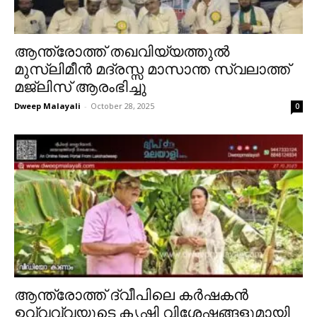
ആന്ത്രോത്ത് തഖവിയ്യത്തുൽ
മുസ്ലിമീൻ മദ്രസ്സ മാസാന്ത സ്വലാത്ത്
മജ്‌ലിസ് ആരംഭിച്ചു
Dweep Malayali
-
October 28, 2025
0
ആന്ത്രോത്ത് ദ്വീപിലെ കർഷകൻ
ഉവ്വവ്വയുടെ കൃഷി വിശേഷങ്ങളുമായി