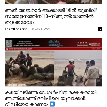
അൽ അബ്റാർ അക്കാദമി ‘ടിൻ ജൂബിലി’
സമ്മേളനത്തിന് 13-ന് ആന്ത്രോത്തിൽ
തുടക്കമാവും
Thamji Androth
-
January 8, 2026
0
കരയിലടിഞ്ഞ ഡോൾഫിന് രക്ഷകരായി
ആന്ത്രോത്ത് ദ്വീപിലെ യുവാക്കൾ.
വീഡിയോ കാണാം