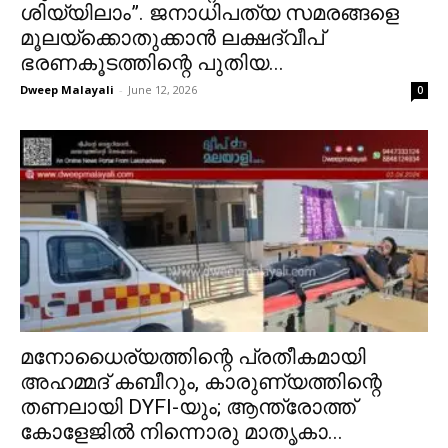
ശിയ്യിലാം”. ജനാധിപത്യ സമരങ്ങളെ
മൂലയ്ക്കൊതുക്കാൻ ലക്ഷദ്വീപ്
ഭരണകൂടത്തിന്റെ പുതിയ...
Dweep Malayali
-
June 12, 2026
0
മനോധൈര്യത്തിന്റെ പ്രതീകമായി
അഹമ്മദ് കബീറും, കാരുണ്യത്തിന്റെ
തണലായി DYFI-യും; ആന്ത്രോത്ത്
കോളേജിൽ നിന്നൊരു മാതൃകാ...