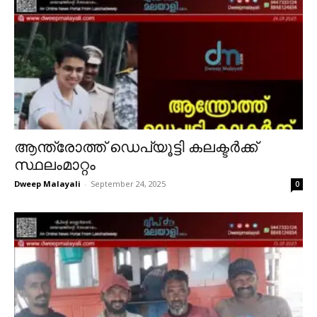
ആന്ത്രോത്ത് ഡെപ്യൂട്ടി കലക്ടർക്ക്
സ്ഥലംമാറ്റം
Dweep Malayali
-
September 24, 2025
0