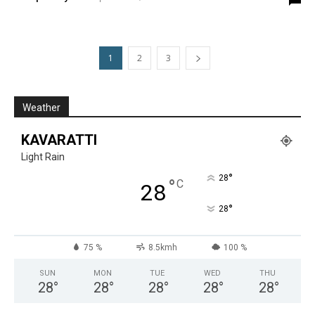
1
2
3
Weather
KAVARATTI
Light Rain
°
28
°
C
28
°
28
75 %
8.5kmh
100 %
SUN
MON
TUE
WED
THU
28
°
28
°
28
°
28
°
28
°