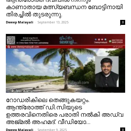
കാണാതായ മത്സ്യബന്ധന ബോട്ടിനായി
തിരച്ചിൽ തുടരുന്നു.
Dweep Malayali
-
September 13, 2025
0
റോഡരികിലെ തെങ്ങുകയറ്റം.
ആന്ത്രോത്ത് ഡി.സിയുടെ
ഉത്തരവിനെതിരെ പരാതി നൽകി അഡ്വ
അജ്മൽ അഹമദ്. വീഡിയോ...
Dweep Malayali
-
September 9, 2025
0