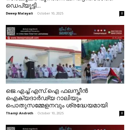
ഡെപ്യൂട്ടി...
Dweep Malayali
-
October 10, 2025
0
ജെ.എച്ച്.എസ്.ഐ ഫലസ്തീൻ
ഐക്യദാർഢ്യ റാലിയും
പൊതുസമ്മേളനവും ശ്രദ്ധേയമായി
Thamji Androth
-
October 10, 2025
0