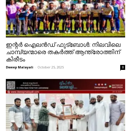
ഇന്റർ ഐലൻഡ് ഫുട്ബോൾ: നിലവിലെ
ചാമ്പ്യന്മാരെ തകർത്ത് ആന്ത്രോത്തിന്
കിരീടം
Dweep Malayali
-
October 25, 2025
0