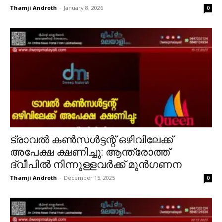
Thamji Androth
-
January 8, 2026
0
ട്രാവൽ കൺസൾട്ടന്റ് ഒഴിവിലേക്ക്
അപേക്ഷ ക്ഷണിച്ചു: ആന്ത്രോത്ത്
ദ്വീപിൽ നിന്നുള്ളവർക്ക് മുൻഗണന
Thamji Androth
-
December 15, 2025
0