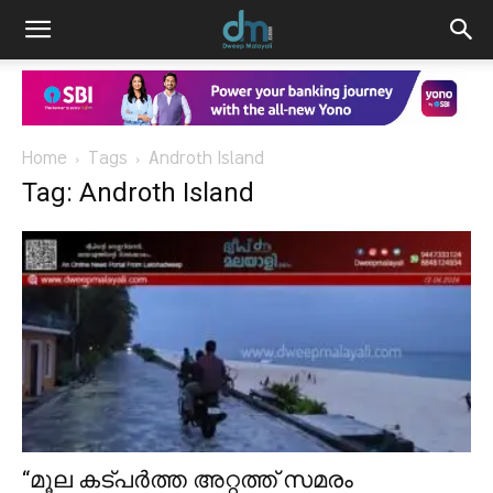
Home
Tags
Androth Island
Tag: Androth Island
“മൂല കട്പർത്ത അറ്റത്ത് സമരം