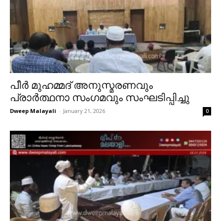
പീർ മുഹമ്മദ് അനുസ്മരണവും
പ്രാർത്ഥനാ സംഗമവും സംഘടിപ്പിച്ചു
Dweep Malayali
-
January 21, 2026
0