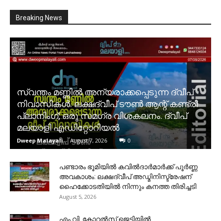
Breaking News
സ്വന്തം മണ്ണിൽ അന്യരാക്കപ്പെടുന്ന ദ്വീപ്
നിവാസികൾ. ലക്ഷദ്വീപ് ടൗൺ ആന്റ് കണ്ട്രി
പ്ലാനിംഗ്; ഒരു സമഗ്ര വിശകലനം. ദ്വീപ്
മലയാളി എഡിറ്റോറിയൽ
Dweep Malayali
-
August 7, 2026
0
പണ്ടാരം ഭൂമിയിൽ കവിൽദാർമാർക്ക് പൂർണ്ണ
അവകാശം: ലക്ഷദ്വീപ് അഡ്മിനിസ്ട്രേഷന്
ഹൈക്കോടതിയിൽ നിന്നും കനത്ത തിരിച്ചടി
August 5, 2026
​എം.വി. കോറൽസ് ജെട്ടിയിൽ