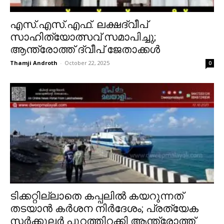
എസ്.എസ്.എഫ്. ലക്ഷദ്വീപ്
സാഹിത്യോത്സവ് സമാപിച്ചു;
ആന്ത്രോത്ത് ദ്വീപ് ജേതാക്കൾ
Thamji Androth
-
October 22, 2025
0
ടിക്കറ്റില്ലാതെ കപ്പലിൽ കയറുന്നത്
തടയാൻ കർശന നിർദേശം; പ്രത്യേക
സർക്കുലർ പുറത്തിറക്കി ആന്ത്രോത്ത്