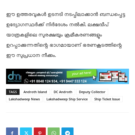
ഈ ഉത്തരവുകൾ ഉടനടി നടപ്പിലാക്കാൻ ബന്ധപ്പെട്ട
ഉദ്യോഗസ്ഥർക്ക് നിർദേശം നൽകി. ലക്ഷദ്വീപ്
യാത്രകളിലെ സുരക്ഷയും ക്രമീകരണങ്ങളും
ഉറപ്പാക്കുന്നതിന്റെ ഭാഗമായാണ് ഭരണകൂടത്തിന്റെ
ഈ സുപ്രധാന നീക്കം.
TAGS
Androth Island
DC Androth
Deputy Collector
Lakshadweep News
Lakshadweep Ship Service
Ship Ticket Issue