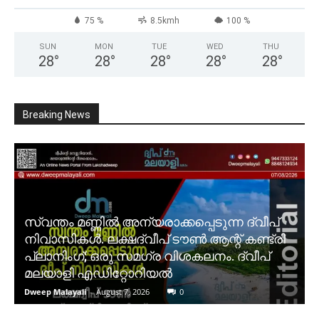
75 %
8.5kmh
100 %
SUN
MON
TUE
WED
THU
28
°
28
°
28
°
28
°
28
°
Breaking News
സ്വന്തം മണ്ണിൽ അന്യരാക്കപ്പെടുന്ന ദ്വീപ്
നിവാസികൾ. ലക്ഷദ്വീപ് ടൗൺ ആന്റ് കണ്ട്രി
പ്ലാനിംഗ്; ഒരു സമഗ്ര വിശകലനം. ദ്വീപ്
മലയാളി എഡിറ്റോറിയൽ
Dweep Malayali
-
August 7, 2026
0