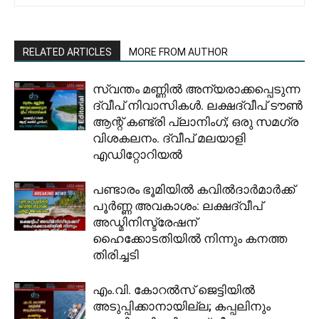
RELATED ARTICLES
MORE FROM AUTHOR
സ്വന്തം മണ്ണിൽ അന്യരാക്കപ്പെടുന്ന
ദ്വീപ് നിവാസികൾ. ലക്ഷദ്വീപ് ടൗൺ
ആന്റ് കണ്ട്രി പ്ലാനിംഗ്; ഒരു സമഗ്ര
വിശകലനം. ദ്വീപ് മലയാളി
എഡിറ്റോറിയൽ
പണ്ടാരം ഭൂമിയിൽ കവിൽദാർമാർക്ക്
പൂർണ്ണ അവകാശം: ലക്ഷദ്വീപ്
അഡ്മിനിസ്ട്രേഷന്
ഹൈക്കോടതിയിൽ നിന്നും കനത്ത
തിരിച്ചടി
​എം.വി. കോറൽസ് ജെട്ടിയിൽ
അടുപ്പിക്കാനായില്ല; കപ്പലിനും