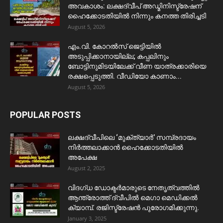
അവകാശം: ലക്ഷദ്വീപ് അഡ്മിനിസ്ട്രേഷന്
ഹൈക്കോടതിയിൽ നിന്നും കനത്ത തിരിച്ചടി
August 5, 2026
​എം.വി. കോറൽസ് ജെട്ടിയിൽ
അടുപ്പിക്കാനായില്ല; കപ്പലിനും
ബോട്ടിനുമിടയിലേക്ക് വീണ യാത്രക്കാരിയെ
രക്ഷപ്പെടുത്തി. വീഡിയോ കാണാം...
August 5, 2026
POPULAR POSTS
ലക്ഷദ്വീപിലെ ‘മുക്ത്യാർ’ സമ്പ്രദായം
നിർത്തലാക്കാൻ ഹൈക്കോടതിയിൽ
അപേക്ഷ
August 2, 2025
വിദഗ്ധ ഡോക്ടർമാരുടെ നേതൃത്വത്തിൽ
ആന്ത്രോത്ത് ദ്വീപിൽ മെഗാ മെഡിക്കൽ
ക്യാമ്പ്. രജിസ്ട്രേഷൻ പുരോഗമിക്കുന്നു.
January 3, 2025