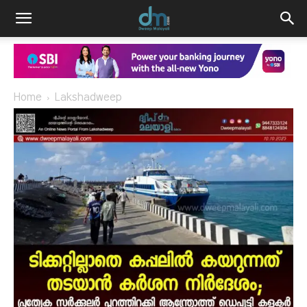
Home
Lakshadweep