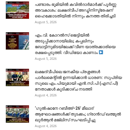
പണ്ടാരം ഭൂമിയിൽ കവിൽദാർമാർക്ക് പൂർണ്ണ
അവകാശം: ലക്ഷദ്വീപ് അഡ്മിനിസ്ട്രേഷന്
ഹൈക്കോടതിയിൽ നിന്നും കനത്ത തിരിച്ചടി
August 5, 2026
​എം.വി. കോറൽസ് ജെട്ടിയിൽ
അടുപ്പിക്കാനായില്ല; കപ്പലിനും
ബോട്ടിനുമിടയിലേക്ക് വീണ യാത്രക്കാരിയെ
രക്ഷപ്പെടുത്തി. വീഡിയോ കാണാം
August 5, 2026
ലക്ഷദ്വീപിലെ ജനകീയ പ്രശ്നങ്ങൾ
പാർലമെന്റിൽ ഉന്നയിക്കാൻ ധാരണ: സുപ്രിയ
സുലെ എം.പിയുമായി എൻ.സി.പി (എസ്.പി)
നേതാക്കൾ കൂടിക്കാഴ്ച നടത്തി
August 4, 2026
‘ഗുൽഷാനേ റബീഅ്–26’ മീലാദ്
ആഘോഷങ്ങൾക്ക് തുടക്കം; ഗ്രാൻഡ് ഖത്മുൽ
ഖുർആൻ മജ്‌ലിസ് സംഘടിപ്പിച്ചു
August 4, 2026