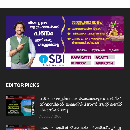
EDITOR PICKS
സ്വന്തം മണ്ണിൽ അന്യരാക്കപ്പെടുന്ന ദ്വീപ്
നിവാസികൾ. ലക്ഷദ്വീപ് ടൗൺ ആന്റ് കണ്ട്രി
പ്ലാനിംഗ്; ഒരു...
August 7, 2026
പണ്ടാരം ഭൂമിയിൽ കവിൽദാർമാർക്ക് പൂർണ്ണ