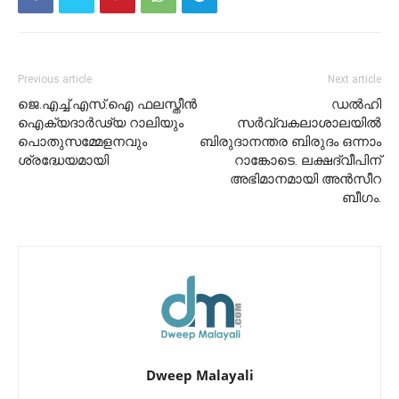
Previous article
Next article
ജെ.എച്ച്.എസ്.ഐ ഫലസ്തീൻ
ഡൽഹി
ഐക്യദാർഢ്യ റാലിയും
സർവ്വകലാശാലയിൽ
പൊതുസമ്മേളനവും
ബിരുദാനന്തര ബിരുദം ഒന്നാം
ശ്രദ്ധേയമായി
റാങ്കോടെ. ലക്ഷദ്വീപിന്
അഭിമാനമായി അൻസീറ
ബീഗം.
Dweep Malayali