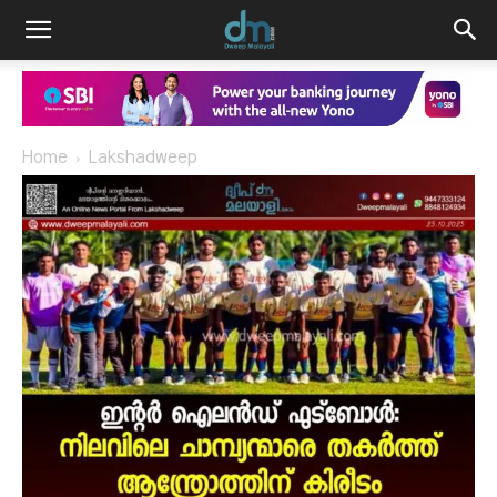
Home
Lakshadweep