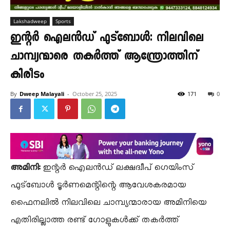
Lakshadweep
Sports
ഇന്റർ ഐലൻഡ് ഫുട്ബോൾ: നിലവിലെ
ചാമ്പ്യന്മാരെ തകർത്ത് ആന്ത്രോത്തിന്
കിരീടം
By
Dweep Malayali
-
October 25, 2025
171
0
അമിനി:
​ഇന്റർ ഐലൻഡ് ലക്ഷദ്വീപ് ഗെയിംസ്
ഫുട്ബോൾ ടൂർണമെന്റിന്റെ ആവേശകരമായ
ഫൈനലിൽ നിലവിലെ ചാമ്പ്യന്മാരായ അമിനിയെ
എതിരില്ലാത്ത രണ്ട് ഗോളുകൾക്ക് തകർത്ത്