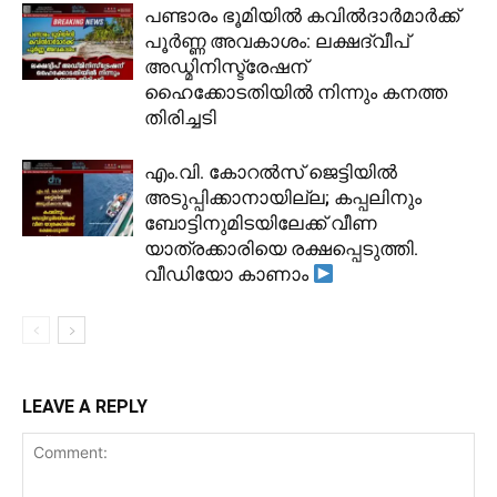
പണ്ടാരം ഭൂമിയിൽ കവിൽദാർമാർക്ക്
പൂർണ്ണ അവകാശം: ലക്ഷദ്വീപ്
അഡ്മിനിസ്ട്രേഷന്
ഹൈക്കോടതിയിൽ നിന്നും കനത്ത
തിരിച്ചടി
​എം.വി. കോറൽസ് ജെട്ടിയിൽ
അടുപ്പിക്കാനായില്ല; കപ്പലിനും
ബോട്ടിനുമിടയിലേക്ക് വീണ
യാത്രക്കാരിയെ രക്ഷപ്പെടുത്തി.
വീഡിയോ കാണാം
LEAVE A REPLY