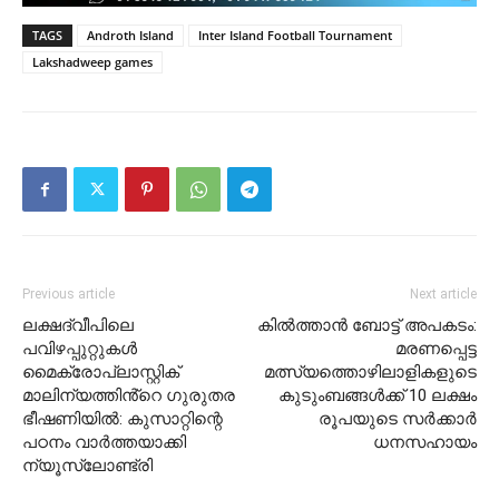
TAGS
Androth Island
Inter Island Football Tournament
Lakshadweep games
Previous article
Next article
ലക്ഷദ്വീപിലെ
കിൽത്താൻ ബോട്ട് അപകടം:
പവിഴപ്പുറ്റുകൾ
മരണപ്പെട്ട
മൈക്രോപ്ലാസ്റ്റിക്
മത്സ്യത്തൊഴിലാളികളുടെ
മാലിന്യത്തിൻ്റെ ഗുരുതര
കുടുംബങ്ങൾക്ക് 10 ലക്ഷം
ഭീഷണിയിൽ: കുസാറ്റിന്റെ
രൂപയുടെ സർക്കാർ
പഠനം വാർത്തയാക്കി
ധനസഹായം
ന്യൂസ്‌ലോണ്ട്രി