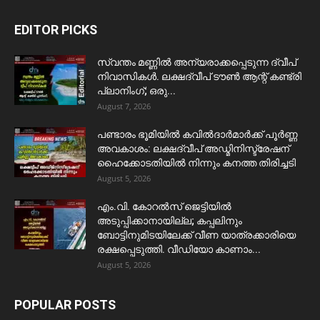
EDITOR PICKS
സ്വന്തം മണ്ണിൽ അന്യരാക്കപ്പെടുന്ന ദ്വീപ്
നിവാസികൾ. ലക്ഷദ്വീപ് ടൗൺ ആന്റ് കണ്ട്രി
പ്ലാനിംഗ്; ഒരു...
August 7, 2026
പണ്ടാരം ഭൂമിയിൽ കവിൽദാർമാർക്ക് പൂർണ്ണ
അവകാശം: ലക്ഷദ്വീപ് അഡ്മിനിസ്ട്രേഷന്
ഹൈക്കോടതിയിൽ നിന്നും കനത്ത തിരിച്ചടി
August 5, 2026
​എം.വി. കോറൽസ് ജെട്ടിയിൽ
അടുപ്പിക്കാനായില്ല; കപ്പലിനും
ബോട്ടിനുമിടയിലേക്ക് വീണ യാത്രക്കാരിയെ
രക്ഷപ്പെടുത്തി. വീഡിയോ കാണാം...
August 5, 2026
POPULAR POSTS