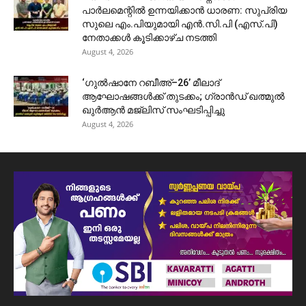
പാർലമെന്റിൽ ഉന്നയിക്കാൻ ധാരണ: സുപ്രിയ
സുലെ എം.പിയുമായി എൻ.സി.പി (എസ്.പി)
നേതാക്കൾ കൂടിക്കാഴ്ച നടത്തി
August 4, 2026
‘ഗുൽഷാനേ റബീഅ്–26’ മീലാദ്
ആഘോഷങ്ങൾക്ക് തുടക്കം; ഗ്രാൻഡ് ഖത്മുൽ
ഖുർആൻ മജ്‌ലിസ് സംഘടിപ്പിച്ചു
August 4, 2026