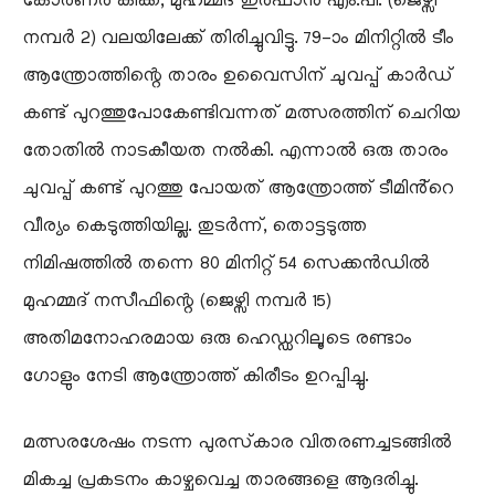
കോർണർ കിക്ക്, മുഹമ്മദ് ഇർഫാൻ എം.പി. (ജെഴ്സി
നമ്പർ 2) വലയിലേക്ക് തിരിച്ചുവിട്ടു. 79-ാം മിനിറ്റിൽ ടീം
ആന്ത്രോത്തിന്റെ താരം ഉവൈസിന് ചുവപ്പ് കാർഡ്
കണ്ട് പുറത്തുപോകേണ്ടിവന്നത് മത്സരത്തിന് ചെറിയ
തോതിൽ നാടകീയത നൽകി. എന്നാൽ ഒരു താരം
ചുവപ്പ് കണ്ട് പുറത്തു പോയത് ആന്ത്രോത്ത് ടീമിൻ്റെ
വീര്യം കെടുത്തിയില്ല. തുടർന്ന്, തൊട്ടടുത്ത
നിമിഷത്തിൽ തന്നെ 80 മിനിറ്റ് 54 സെക്കൻഡിൽ
മുഹമ്മദ് നസീഫിന്റെ (ജെഴ്സി നമ്പർ 15)
അതിമനോഹരമായ ഒരു ഹെഡ്ഡറിലൂടെ രണ്ടാം
ഗോളും നേടി ആന്ത്രോത്ത് കിരീടം ഉറപ്പിച്ചു. ​
മത്സരശേഷം നടന്ന പുരസ്‌കാര വിതരണച്ചടങ്ങിൽ
മികച്ച പ്രകടനം കാഴ്ചവെച്ച താരങ്ങളെ ആദരിച്ചു.