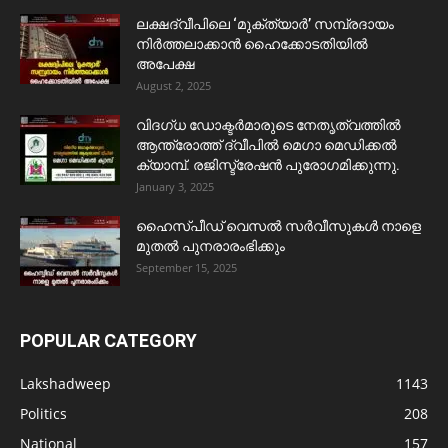
ലക്ഷദ്വീപിലെ ‘മുക്ത്യാർ’ സമ്പ്രദായം
നിർത്തലാക്കാൻ ഹൈക്കോടതിയിൽ
അപേക്ഷ
August 2, 2025
വിദഗ്ധ ഡോക്ടർമാരുടെ നേതൃത്വത്തിൽ
ആന്ത്രോത്ത് ദ്വീപിൽ മെഗാ മെഡിക്കൽ
ക്യാമ്പ്. രജിസ്ട്രേഷൻ പുരോഗമിക്കുന്നു.
January 3, 2025
ഹൈസ്പീഡ് വെസൽ സർവീസുകൾ നാളെ
മുതൽ പുനരാരംഭിക്കും
September 15, 2025
POPULAR CATEGORY
Lakshadweep
1143
Politics
208
National
157