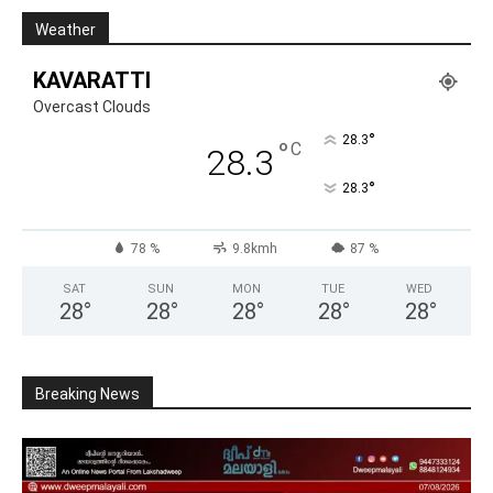
Weather
KAVARATTI
Overcast Clouds
°
28.3
°
C
28.3
°
28.3
78 %
9.8kmh
87 %
SAT
SUN
MON
TUE
WED
28
°
28
°
28
°
28
°
28
°
Breaking News