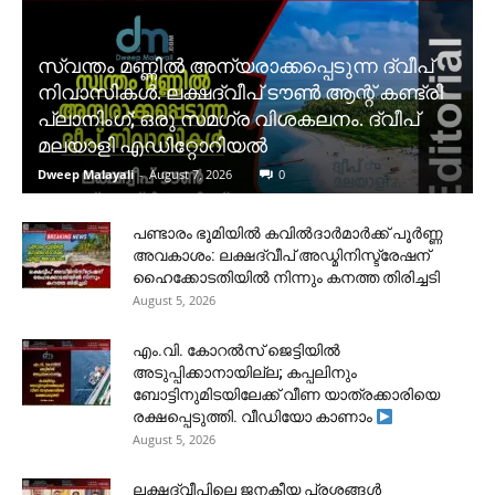
സ്വന്തം മണ്ണിൽ അന്യരാക്കപ്പെടുന്ന ദ്വീപ്
നിവാസികൾ. ലക്ഷദ്വീപ് ടൗൺ ആന്റ് കണ്ട്രി
പ്ലാനിംഗ്; ഒരു സമഗ്ര വിശകലനം. ദ്വീപ്
മലയാളി എഡിറ്റോറിയൽ
Dweep Malayali
-
August 7, 2026
0
പണ്ടാരം ഭൂമിയിൽ കവിൽദാർമാർക്ക് പൂർണ്ണ
അവകാശം: ലക്ഷദ്വീപ് അഡ്മിനിസ്ട്രേഷന്
ഹൈക്കോടതിയിൽ നിന്നും കനത്ത തിരിച്ചടി
August 5, 2026
​എം.വി. കോറൽസ് ജെട്ടിയിൽ
അടുപ്പിക്കാനായില്ല; കപ്പലിനും
ബോട്ടിനുമിടയിലേക്ക് വീണ യാത്രക്കാരിയെ
രക്ഷപ്പെടുത്തി. വീഡിയോ കാണാം
August 5, 2026
ലക്ഷദ്വീപിലെ ജനകീയ പ്രശ്നങ്ങൾ