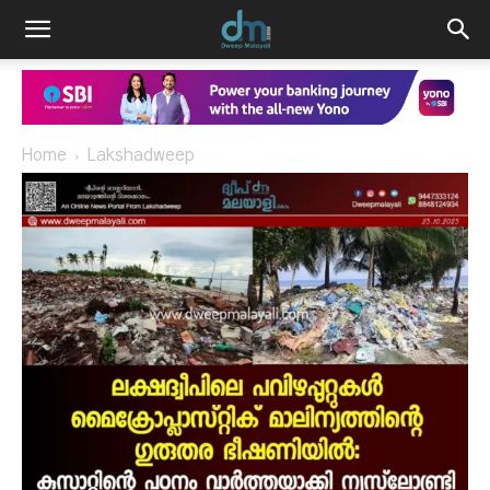
Home
Lakshadweep