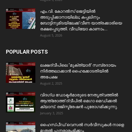
​എം.വി. കോറൽസ് ജെട്ടിയിൽ
അടുപ്പിക്കാനായില്ല; കപ്പലിനും
ബോട്ടിനുമിടയിലേക്ക് വീണ യാത്രക്കാരിയെ
രക്ഷപ്പെടുത്തി. വീഡിയോ കാണാം...
August 5, 2026
POPULAR POSTS
ലക്ഷദ്വീപിലെ ‘മുക്ത്യാർ’ സമ്പ്രദായം
നിർത്തലാക്കാൻ ഹൈക്കോടതിയിൽ
അപേക്ഷ
August 2, 2025
വിദഗ്ധ ഡോക്ടർമാരുടെ നേതൃത്വത്തിൽ
ആന്ത്രോത്ത് ദ്വീപിൽ മെഗാ മെഡിക്കൽ
ക്യാമ്പ്. രജിസ്ട്രേഷൻ പുരോഗമിക്കുന്നു.
January 3, 2025
ഹൈസ്പീഡ് വെസൽ സർവീസുകൾ നാളെ
മുതൽ പുനരാരംഭിക്കും