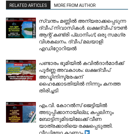
RELATED ARTICLES
MORE FROM AUTHOR
സ്വന്തം മണ്ണിൽ അന്യരാക്കപ്പെടുന്ന
ദ്വീപ് നിവാസികൾ. ലക്ഷദ്വീപ് ടൗൺ
ആന്റ് കണ്ട്രി പ്ലാനിംഗ്; ഒരു സമഗ്ര
വിശകലനം. ദ്വീപ് മലയാളി
എഡിറ്റോറിയൽ
പണ്ടാരം ഭൂമിയിൽ കവിൽദാർമാർക്ക്
പൂർണ്ണ അവകാശം: ലക്ഷദ്വീപ്
അഡ്മിനിസ്ട്രേഷന്
ഹൈക്കോടതിയിൽ നിന്നും കനത്ത
തിരിച്ചടി
​എം.വി. കോറൽസ് ജെട്ടിയിൽ
അടുപ്പിക്കാനായില്ല; കപ്പലിനും
ബോട്ടിനുമിടയിലേക്ക് വീണ
യാത്രക്കാരിയെ രക്ഷപ്പെടുത്തി.
വീഡിയോ കാണാം