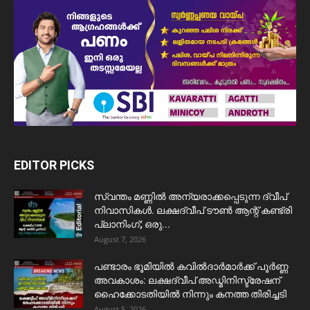
EDITOR PICKS
സ്വന്തം മണ്ണിൽ അന്യരാക്കപ്പെടുന്ന ദ്വീപ്
നിവാസികൾ. ലക്ഷദ്വീപ് ടൗൺ ആന്റ് കണ്ട്രി
പ്ലാനിംഗ്; ഒരു...
August 7, 2026
പണ്ടാരം ഭൂമിയിൽ കവിൽദാർമാർക്ക് പൂർണ്ണ
അവകാശം: ലക്ഷദ്വീപ് അഡ്മിനിസ്ട്രേഷന്
ഹൈക്കോടതിയിൽ നിന്നും കനത്ത തിരിച്ചടി
August 5, 2026