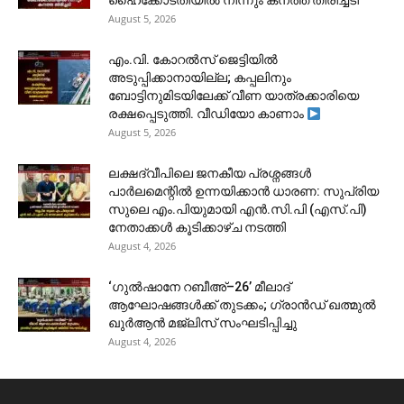
ഹൈക്കോടതിയിൽ നിന്നും കനത്ത തിരിച്ചടി
August 5, 2026
​എം.വി. കോറൽസ് ജെട്ടിയിൽ
അടുപ്പിക്കാനായില്ല; കപ്പലിനും
ബോട്ടിനുമിടയിലേക്ക് വീണ യാത്രക്കാരിയെ
രക്ഷപ്പെടുത്തി. വീഡിയോ കാണാം
August 5, 2026
ലക്ഷദ്വീപിലെ ജനകീയ പ്രശ്നങ്ങൾ
പാർലമെന്റിൽ ഉന്നയിക്കാൻ ധാരണ: സുപ്രിയ
സുലെ എം.പിയുമായി എൻ.സി.പി (എസ്.പി)
നേതാക്കൾ കൂടിക്കാഴ്ച നടത്തി
August 4, 2026
‘ഗുൽഷാനേ റബീഅ്–26’ മീലാദ്
ആഘോഷങ്ങൾക്ക് തുടക്കം; ഗ്രാൻഡ് ഖത്മുൽ
ഖുർആൻ മജ്‌ലിസ് സംഘടിപ്പിച്ചു
August 4, 2026