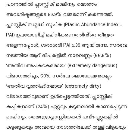
പഠനത്തിൽ പ്ലാസ്റ്റിക് മാലിന്യം മൊത്തം
അവശിഷ്ടങ്ങളുടെ 82.9% വരുമെന്ന് കണ്ടെത്തി.
പ്ലാസ്റ്റിക് സമൃദ്ധി സൂചിക (Plastic Abundance Index –
PAI) ഉപയോഗിച്ച് മലിനീകരണത്തിൻ്റെ തീവ്രത
അളന്നപ്പോൾ, ശരാശരി PAI 5.39 ആയിരുന്നു. സർവേ
നടത്തിയ ആറ് ദ്വീപുകളിൽ നാലെണ്ണം (66.6%)
‘അതീവ അപകടകരമായ’ (extremely dangerous)
വിഭാഗത്തിലും, 60% സർവേ ലൊക്കേഷനുകളും
‘അതീവ വൃത്തിഹീനമായ’ (extremely dirty)
വിഭാഗത്തിലുമാണ് ഉൾപ്പെടുത്തിയത്. പ്ലാസ്റ്റിക്
കുപ്പികളാണ് (24%) ഏറ്റവും കൂടുതലായി കാണപ്പെടുന്ന
മാലിന്യം. മൈക്രോപ്ലാസ്റ്റിക്കുകൾ പവിഴപ്പുറ്റുകളിൽ
കുടുങ്ങുകയും അവയെ നാശത്തിലേക്ക് തള്ളിവിടുകയും