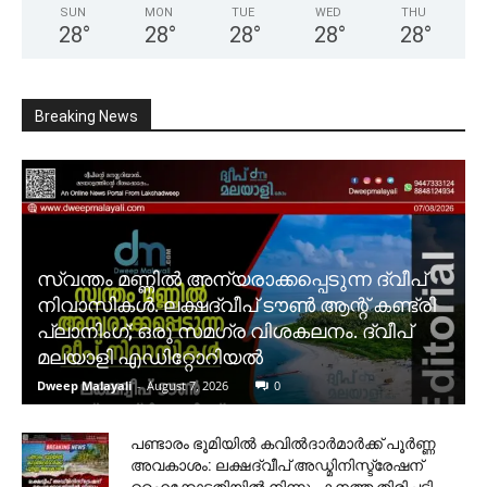
SUN
MON
TUE
WED
THU
28
°
28
°
28
°
28
°
28
°
Breaking News
സ്വന്തം മണ്ണിൽ അന്യരാക്കപ്പെടുന്ന ദ്വീപ്
നിവാസികൾ. ലക്ഷദ്വീപ് ടൗൺ ആന്റ് കണ്ട്രി
പ്ലാനിംഗ്; ഒരു സമഗ്ര വിശകലനം. ദ്വീപ്
മലയാളി എഡിറ്റോറിയൽ
Dweep Malayali
-
August 7, 2026
0
പണ്ടാരം ഭൂമിയിൽ കവിൽദാർമാർക്ക് പൂർണ്ണ
അവകാശം: ലക്ഷദ്വീപ് അഡ്മിനിസ്ട്രേഷന്