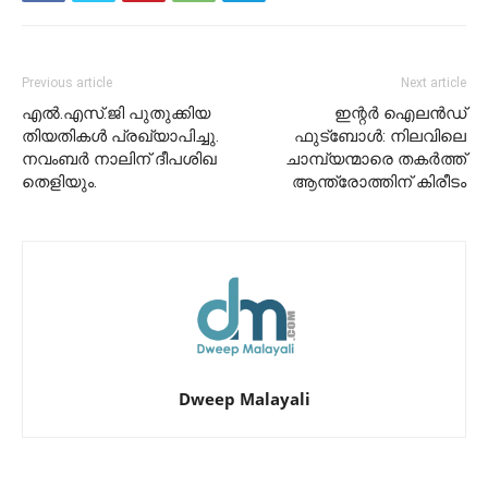
Previous article
Next article
എൽ.എസ്.ജി പുതുക്കിയ
ഇന്റർ ഐലൻഡ്
തിയതികൾ പ്രഖ്യാപിച്ചു.
ഫുട്ബോൾ: നിലവിലെ
നവംബർ നാലിന് ദീപശിഖ
ചാമ്പ്യന്മാരെ തകർത്ത്
തെളിയും.
ആന്ത്രോത്തിന് കിരീടം
Dweep Malayali