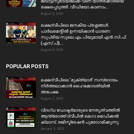
ബോട്ടിനുമിടയിലേക്ക് വീണ യാത്രക്കാരിയെ
രക്ഷപ്പെടുത്തി. വീഡിയോ കാണാം...
August 5, 2026
ലക്ഷദ്വീപിലെ ജനകീയ പ്രശ്നങ്ങൾ
പാർലമെന്റിൽ ഉന്നയിക്കാൻ ധാരണ:
സുപ്രിയ സുലെ എം.പിയുമായി എൻ.സി.പി
(എസ്.പി)...
August 4, 2026
POPULAR POSTS
ലക്ഷദ്വീപിലെ ‘മുക്ത്യാർ’ സമ്പ്രദായം
നിർത്തലാക്കാൻ ഹൈക്കോടതിയിൽ
അപേക്ഷ
August 2, 2025
വിദഗ്ധ ഡോക്ടർമാരുടെ നേതൃത്വത്തിൽ
ആന്ത്രോത്ത് ദ്വീപിൽ മെഗാ മെഡിക്കൽ
ക്യാമ്പ്. രജിസ്ട്രേഷൻ പുരോഗമിക്കുന്നു.
January 3, 2025