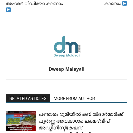
അഹമദ്. വീഡിയോ കാണാം
കാണാം
Dweep Malayali
RELATED ARTICLES
MORE FROM AUTHOR
പണ്ടാരം ഭൂമിയിൽ കവിൽദാർമാർക്ക്
പൂർണ്ണ അവകാശം: ലക്ഷദ്വീപ്
അഡ്മിനിസ്ട്രേഷന്