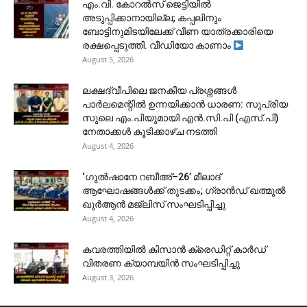
​എം.വി. കോറൽസ് ജെട്ടിയിൽ
അടുപ്പിക്കാനായില്ല; കപ്പലിനും
ബോട്ടിനുമിടയിലേക്ക് വീണ യാത്രക്കാരിയെ
രക്ഷപ്പെടുത്തി. വീഡിയോ കാണാം
August 5, 2026
ലക്ഷദ്വീപിലെ ജനകീയ പ്രശ്നങ്ങൾ
പാർലമെന്റിൽ ഉന്നയിക്കാൻ ധാരണ: സുപ്രിയ
സുലെ എം.പിയുമായി എൻ.സി.പി (എസ്.പി)
നേതാക്കൾ കൂടിക്കാഴ്ച നടത്തി
August 4, 2026
‘ഗുൽഷാനേ റബീഅ്–26’ മീലാദ്
ആഘോഷങ്ങൾക്ക് തുടക്കം; ഗ്രാൻഡ് ഖത്മുൽ
ഖുർആൻ മജ്‌ലിസ് സംഘടിപ്പിച്ചു
August 4, 2026
കവരത്തിയിൽ കിസാൻ ക്രെഡിറ്റ് കാർഡ്
വിതരണ ക്യാമ്പയിൻ സംഘടിപ്പിച്ചു
August 3, 2026