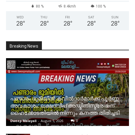
80 %
8.4kmh
100 %
WED
THU
FRI
SAT
SUN
28
°
28
°
28
°
28
°
28
°
Breaking News
പണ്ടാരം ഭൂമിയിൽ കവിൽദാർമാർക്ക് പൂർണ്ണ
അവകാശം: ലക്ഷദ്വീപ് അഡ്മിനിസ്ട്രേഷന്
ഹൈക്കോടതിയിൽ നിന്നും കനത്ത തിരിച്ചടി
Dweep Malayali
-
August 5, 2026
0