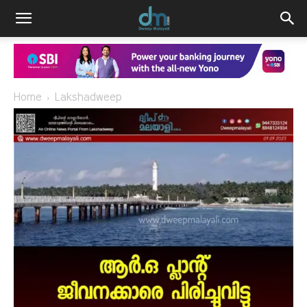
Home
Lakshadweep