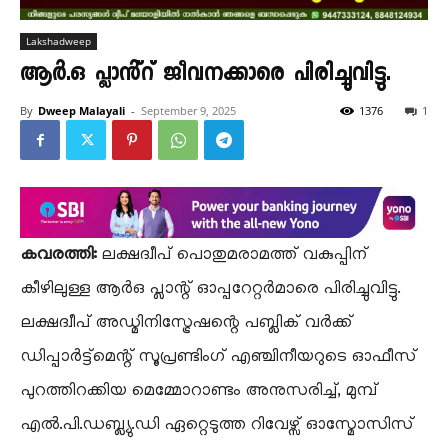
Lakshadweep
ആർ.ഒ പ്ലാൻ്റ് ജീവനക്കാരെ പിരിച്ചുവിട്ടു.
By
Dweep Malayali
-
September 9, 2025
1376
1
കവരത്തി:
ലക്ഷദ്വീപ് പൊതുമരാമത്ത് വകുപ്പിന്
കീഴിലുള്ള ആർഒ പ്ലാന്റ് ഓപ്പറേറ്റർമാരെ പിരിച്ചുവിട്ടു.
ലക്ഷദ്വീപ് അഡ്മിനിസ്ട്രേഷന്റെ പബ്ലിക് വർക്ക്
ഡിപ്പാർട്ട്മെന്റ് സൂപ്രണ്ടിംഗ് എഞ്ചിനീയറുടെ ഓഫീസ്
പുറത്തിറക്കിയ മെമ്മോറാണ്ടം അനുസരിച്ച്, മുമ്പ്
എൽ.പി.ഡബ്ല്യു.ഡി ഏറ്റെടുത്ത റിവേഴ്സ് ഓസ്മോസിസ്