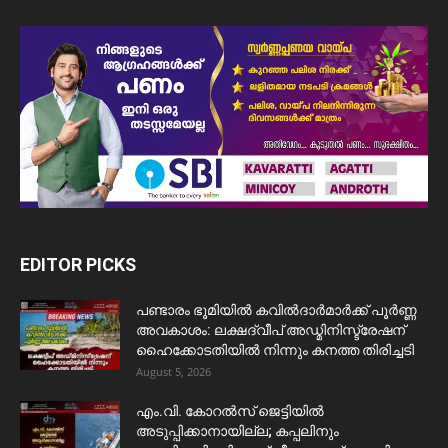
EDITOR PICKS
പണ്ടാരം ഭൂമിയിൽ കവിൽദാർമാർക്ക് പൂർണ്ണ
അവകാശം: ലക്ഷദ്വീപ് അഡ്മിനിസ്ട്രേഷന്
ഹൈക്കോടതിയിൽ നിന്നും കനത്ത തിരിച്ചടി
August 5, 2026
​എം.വി. കോറൽസ് ജെട്ടിയിൽ
അടുപ്പിക്കാനായില്ല; കപ്പലിനും