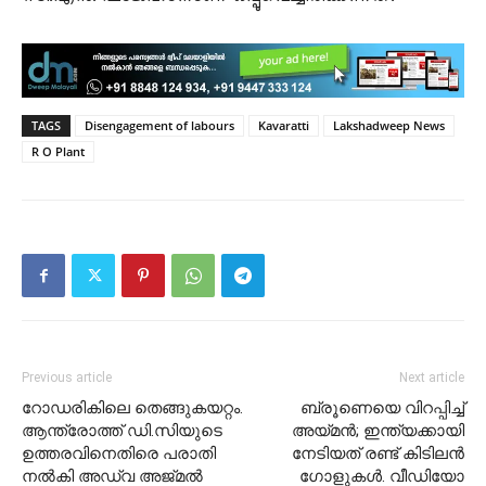
TAGS
Disengagement of labours
Kavaratti
Lakshadweep News
R O Plant
Previous article
Next article
റോഡരികിലെ തെങ്ങുകയറ്റം.
ബ്രൂണെയെ വിറപ്പിച്ച്
ആന്ത്രോത്ത് ഡി.സിയുടെ
അയ്മൻ; ഇന്ത്യക്കായി
ഉത്തരവിനെതിരെ പരാതി
നേടിയത് രണ്ട് കിടിലൻ
നൽകി അഡ്വ അജ്മൽ
ഗോളുകൾ. വീഡിയോ