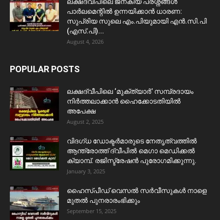
ലക്ഷദ്വീപിലെ ജനകീയ പ്രശ്നങ്ങൾ
പാർലമെന്റിൽ ഉന്നയിക്കാൻ ധാരണ:
സുപ്രിയ സുലെ എം.പിയുമായി എൻ.സി.പി
(എസ്.പി)...
August 4, 2026
POPULAR POSTS
ലക്ഷദ്വീപിലെ ‘മുക്ത്യാർ’ സമ്പ്രദായം
നിർത്തലാക്കാൻ ഹൈക്കോടതിയിൽ
അപേക്ഷ
August 2, 2025
വിദഗ്ധ ഡോക്ടർമാരുടെ നേതൃത്വത്തിൽ
ആന്ത്രോത്ത് ദ്വീപിൽ മെഗാ മെഡിക്കൽ
ക്യാമ്പ്. രജിസ്ട്രേഷൻ പുരോഗമിക്കുന്നു.
January 3, 2025
ഹൈസ്പീഡ് വെസൽ സർവീസുകൾ നാളെ
മുതൽ പുനരാരംഭിക്കും
September 15, 2025