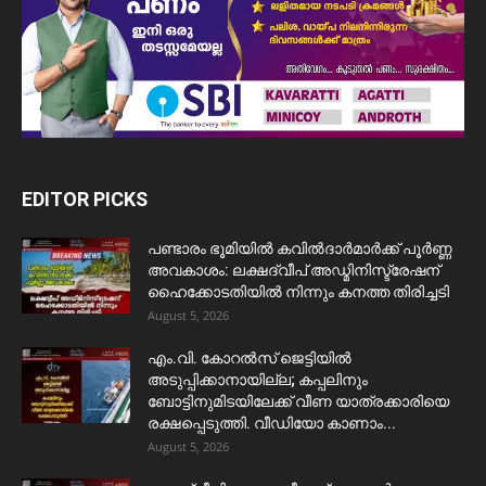
EDITOR PICKS
പണ്ടാരം ഭൂമിയിൽ കവിൽദാർമാർക്ക് പൂർണ്ണ
അവകാശം: ലക്ഷദ്വീപ് അഡ്മിനിസ്ട്രേഷന്
ഹൈക്കോടതിയിൽ നിന്നും കനത്ത തിരിച്ചടി
August 5, 2026
​എം.വി. കോറൽസ് ജെട്ടിയിൽ
അടുപ്പിക്കാനായില്ല; കപ്പലിനും
ബോട്ടിനുമിടയിലേക്ക് വീണ യാത്രക്കാരിയെ
രക്ഷപ്പെടുത്തി. വീഡിയോ കാണാം...
August 5, 2026