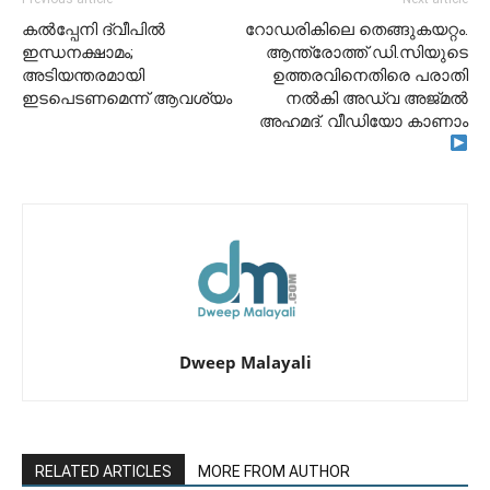
കൽപ്പേനി ദ്വീപിൽ
റോഡരികിലെ തെങ്ങുകയറ്റം.
ഇന്ധനക്ഷാമം;
ആന്ത്രോത്ത് ഡി.സിയുടെ
അടിയന്തരമായി
ഉത്തരവിനെതിരെ പരാതി
ഇടപെടണമെന്ന് ആവശ്യം
നൽകി അഡ്വ അജ്മൽ
അഹമദ്. വീഡിയോ കാണാം
Dweep Malayali
RELATED ARTICLES
MORE FROM AUTHOR