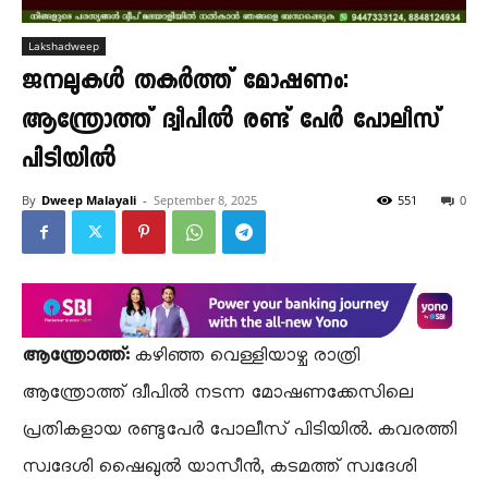
Lakshadweep
ജനലുകൾ തകർത്ത് മോഷണം:
ആന്ത്രോത്ത് ദ്വീപിൽ രണ്ട് പേർ പോലീസ്
പിടിയിൽ
By
Dweep Malayali
-
September 8, 2025
551
0
ആന്ത്രോത്ത്:
കഴിഞ്ഞ വെള്ളിയാഴ്ച രാത്രി
ആന്ത്രോത്ത് ദ്വീപിൽ നടന്ന മോഷണക്കേസിലെ
പ്രതികളായ രണ്ടുപേർ പോലീസ് പിടിയിൽ. കവരത്തി
സ്വദേശി ഷൈഖുൽ യാസീൻ, കടമത്ത് സ്വദേശി