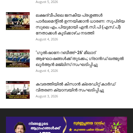
August 5, 2026
ലക്ഷദ്വീപിലെ ജനകീയ പ്രശ്നങ്ങൾ
പാർലമെന്റിൽ ഉന്നയിക്കാൻ ധാരണ: സുപ്രിയ
സുലെ എം.പിയുമായി എൻ.സി.പി (എസ്.പി)
നേതാക്കൾ കൂടിക്കാഴ്ച നടത്തി
August 4, 2026
‘ഗുൽഷാനേ റബീഅ്–26’ മീലാദ്
ആഘോഷങ്ങൾക്ക് തുടക്കം; ഗ്രാൻഡ് ഖത്മുൽ
ഖുർആൻ മജ്‌ലിസ് സംഘടിപ്പിച്ചു
August 4, 2026
കവരത്തിയിൽ കിസാൻ ക്രെഡിറ്റ് കാർഡ്
വിതരണ ക്യാമ്പയിൻ സംഘടിപ്പിച്ചു
August 3, 2026