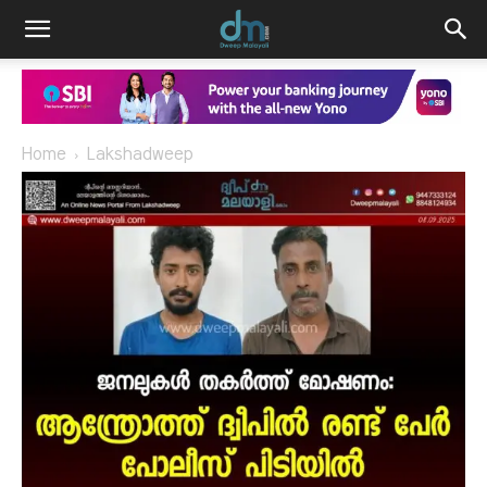
Home
Lakshadweep