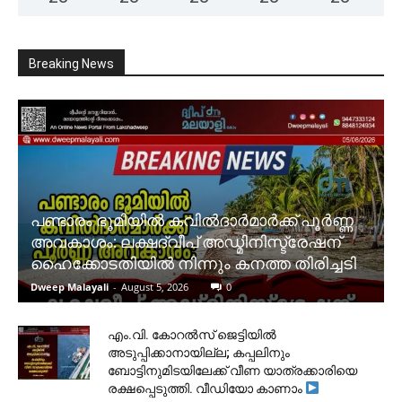
Breaking News
പണ്ടാരം ഭൂമിയിൽ കവിൽദാർമാർക്ക് പൂർണ്ണ
അവകാശം: ലക്ഷദ്വീപ് അഡ്മിനിസ്ട്രേഷന്
ഹൈക്കോടതിയിൽ നിന്നും കനത്ത തിരിച്ചടി
Dweep Malayali
-
August 5, 2026
0
​എം.വി. കോറൽസ് ജെട്ടിയിൽ
അടുപ്പിക്കാനായില്ല; കപ്പലിനും
ബോട്ടിനുമിടയിലേക്ക് വീണ യാത്രക്കാരിയെ
രക്ഷപ്പെടുത്തി. വീഡിയോ കാണാം