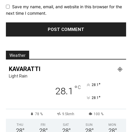
Save my name, email, and website in this browser for the
next time I comment.
Weather
KAVARATTI
Light Rain
°
28.1
°
C
28.1
°
28.1
78 %
9.5kmh
100 %
THU
FRI
SAT
SUN
MON
28
°
28
°
28
°
28
°
28
°