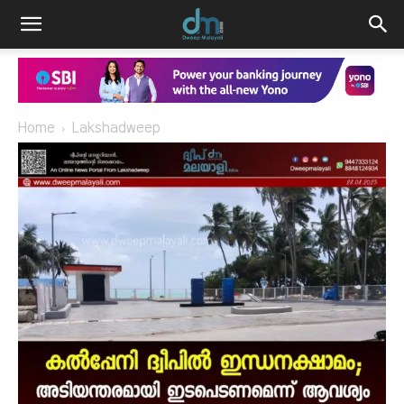
Home
Lakshadweep