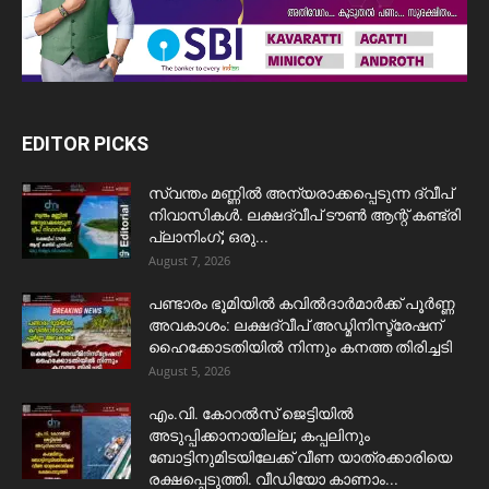
EDITOR PICKS
സ്വന്തം മണ്ണിൽ അന്യരാക്കപ്പെടുന്ന ദ്വീപ്
നിവാസികൾ. ലക്ഷദ്വീപ് ടൗൺ ആന്റ് കണ്ട്രി
പ്ലാനിംഗ്; ഒരു...
August 7, 2026
പണ്ടാരം ഭൂമിയിൽ കവിൽദാർമാർക്ക് പൂർണ്ണ
അവകാശം: ലക്ഷദ്വീപ് അഡ്മിനിസ്ട്രേഷന്
ഹൈക്കോടതിയിൽ നിന്നും കനത്ത തിരിച്ചടി
August 5, 2026
​എം.വി. കോറൽസ് ജെട്ടിയിൽ
അടുപ്പിക്കാനായില്ല; കപ്പലിനും
ബോട്ടിനുമിടയിലേക്ക് വീണ യാത്രക്കാരിയെ
രക്ഷപ്പെടുത്തി. വീഡിയോ കാണാം...