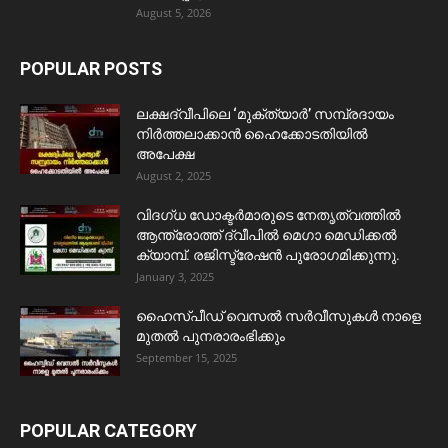
August 5, 2026
POPULAR POSTS
ലക്ഷദ്വീപിലെ ‘മുക്ത്യാർ’ സമ്പ്രദായം
നിർത്തലാക്കാൻ ഹൈക്കോടതിയിൽ
അപേക്ഷ
August 2, 2025
വിദഗ്ധ ഡോക്ടർമാരുടെ നേതൃത്വത്തിൽ
ആന്ത്രോത്ത് ദ്വീപിൽ മെഗാ മെഡിക്കൽ
ക്യാമ്പ്. രജിസ്ട്രേഷൻ പുരോഗമിക്കുന്നു.
January 3, 2025
ഹൈസ്പീഡ് വെസൽ സർവീസുകൾ നാളെ
മുതൽ പുനരാരംഭിക്കും
September 15, 2025
POPULAR CATEGORY