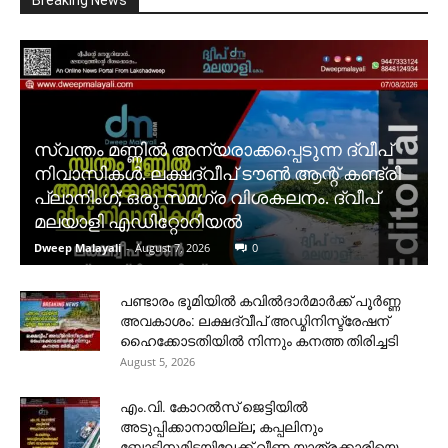
സ്വന്തം മണ്ണിൽ അന്യരാക്കപ്പെടുന്ന ദ്വീപ്
നിവാസികൾ. ലക്ഷദ്വീപ് ടൗൺ ആന്റ് കണ്ട്രി
പ്ലാനിംഗ്; ഒരു സമഗ്ര വിശകലനം. ദ്വീപ്
മലയാളി എഡിറ്റോറിയൽ
Dweep Malayali
-
August 7, 2026
0
പണ്ടാരം ഭൂമിയിൽ കവിൽദാർമാർക്ക് പൂർണ്ണ
അവകാശം: ലക്ഷദ്വീപ് അഡ്മിനിസ്ട്രേഷന്
ഹൈക്കോടതിയിൽ നിന്നും കനത്ത തിരിച്ചടി
August 5, 2026
​എം.വി. കോറൽസ് ജെട്ടിയിൽ
അടുപ്പിക്കാനായില്ല; കപ്പലിനും
ബോട്ടിനുമിടയിലേക്ക് വീണ യാത്രക്കാരിയെ