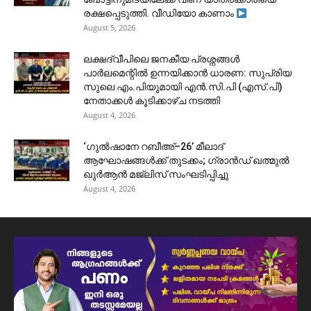
രക്ഷപ്പെടുത്തി. വീഡിയോ കാണാം
August 5, 2026
ലക്ഷദ്വീപിലെ ജനകീയ പ്രശ്നങ്ങൾ
പാർലമെന്റിൽ ഉന്നയിക്കാൻ ധാരണ: സുപ്രിയ
സുലെ എം.പിയുമായി എൻ.സി.പി (എസ്.പി)
നേതാക്കൾ കൂടിക്കാഴ്ച നടത്തി
August 4, 2026
‘ഗുൽഷാനേ റബീഅ്–26’ മീലാദ്
ആഘോഷങ്ങൾക്ക് തുടക്കം; ഗ്രാൻഡ് ഖത്മുൽ
ഖുർആൻ മജ്‌ലിസ് സംഘടിപ്പിച്ചു
August 4, 2026