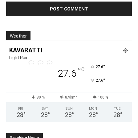
Weather
KAVARATTI
Light Rain
°
27.6
°
C
27.6
°
27.6
80 %
8.9kmh
100 %
FRI
SAT
SUN
MON
TUE
28
°
28
°
28
°
28
°
28
°
Breaking News