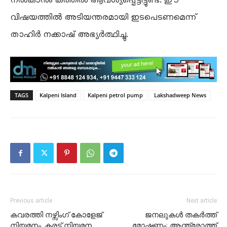
നൽകാനും കത്തിൽ ആവശ്യപ്പെട്ടിട്ടുണ്ട്. ഈ
വിഷയത്തിൽ അടിയന്തരമായി ഇടപെടണമെന്ന്
താഹിർ നക്കാഷ് അഭ്യർത്ഥിച്ചു.
TAGS
Kalpeni Island
Kalpeni petrol pump
Lakshadweep News
Previous article
Next article
കവരത്തി നഴ്സിംഗ് കോളേജ്
ജനലുകൾ തകർത്ത്
നിയമനം. കരട് നിയമന
മോഷണം: ആന്ത്രോത്ത്