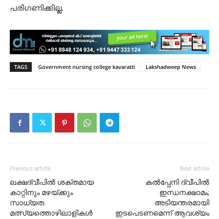
പരിഗണിക്കില്ല.
TAGS
Government nursing college kavaratti
Lakshadweep News
Previous article
Next article
ലക്ഷദ്വീപിൽ ശക്തമായ
കൽപ്പേനി ദ്വീപിൽ
കാറ്റിനും മഴയ്ക്കും
ഇന്ധനക്ഷാമം;
സാധ്യത.
അടിയന്തരമായി
മത്സ്യത്തൊഴിലാളികൾ
ഇടപെടണമെന്ന് ആവശ്യം