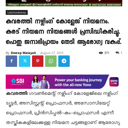
Lakshadweep
കവരത്തി നഴ്സിംഗ് കോളേജ് നിയമനം.
കരട് നിയമന നിയമങ്ങൾ പ്രസിദ്ധീകരിച്ചു.
പൊതു ജനാഭിപ്രായം തേടി ആരോഗ്യ വകുപ്പ്.
By
Dweep Malayali
-
August 27, 2025
371
1
കവരത്തി:
ഗവൺമെന്റ് നഴ്സിംഗ് കോളേജിലെ നഴ്സിംഗ്
ട്യൂട്ടർ, അസിസ്റ്റന്റ് പ്രൊഫസർ, അസോസിയേറ്റ്
പ്രൊഫസർ, പ്രിൻസിപ്പൽ-കം-പ്രൊഫസർ എന്നീ
തസ്തികകളിലേക്കുള്ള നിയമന ചട്ടങ്ങളാണ് ആരോഗ്യ