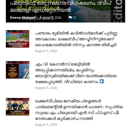
പ്ലാനിംഗ്; ഒരു സമഗ്ര വിശകലനം. ദ്വീപ്
മലയാളി എഡിറ്റോറിയൽ
Dweep Malayali
-
August 7, 2026
0
പണ്ടാരം ഭൂമിയിൽ കവിൽദാർമാർക്ക് പൂർണ്ണ
അവകാശം: ലക്ഷദ്വീപ് അഡ്മിനിസ്ട്രേഷന്
ഹൈക്കോടതിയിൽ നിന്നും കനത്ത തിരിച്ചടി
August 5, 2026
​എം.വി. കോറൽസ് ജെട്ടിയിൽ
അടുപ്പിക്കാനായില്ല; കപ്പലിനും
ബോട്ടിനുമിടയിലേക്ക് വീണ യാത്രക്കാരിയെ
രക്ഷപ്പെടുത്തി. വീഡിയോ കാണാം
August 5, 2026
ലക്ഷദ്വീപിലെ ജനകീയ പ്രശ്നങ്ങൾ
പാർലമെന്റിൽ ഉന്നയിക്കാൻ ധാരണ: സുപ്രിയ
സുലെ എം.പിയുമായി എൻ.സി.പി (എസ്.പി)
നേതാക്കൾ കൂടിക്കാഴ്ച നടത്തി
August 4, 2026