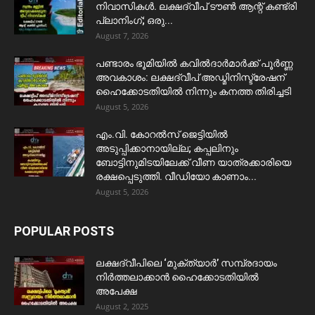
നിവാസികൾ. ലക്ഷദ്വീപ് ടൗൺ ആന്റ് കണ്ട്രി
പ്ലാനിംഗ്; ഒരു...
August 7, 2026
പണ്ടാരം ഭൂമിയിൽ കവിൽദാർമാർക്ക് പൂർണ്ണ
അവകാശം: ലക്ഷദ്വീപ് അഡ്മിനിസ്ട്രേഷന്
ഹൈക്കോടതിയിൽ നിന്നും കനത്ത തിരിച്ചടി
August 5, 2026
​എം.വി. കോറൽസ് ജെട്ടിയിൽ
അടുപ്പിക്കാനായില്ല; കപ്പലിനും
ബോട്ടിനുമിടയിലേക്ക് വീണ യാത്രക്കാരിയെ
രക്ഷപ്പെടുത്തി. വീഡിയോ കാണാം...
August 5, 2026
POPULAR POSTS
ലക്ഷദ്വീപിലെ ‘മുക്ത്യാർ’ സമ്പ്രദായം
നിർത്തലാക്കാൻ ഹൈക്കോടതിയിൽ
അപേക്ഷ
August 2, 2025