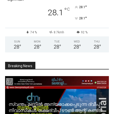
°
28.1
°
C
28.1
°
28.1
74 %
8.7kmh
92 %
SUN
MON
TUE
WED
THU
28
°
28
°
28
°
28
°
28
°
Breaking News
സ്വന്തം മണ്ണിൽ അന്യരാക്കപ്പെടുന്ന ദ്വീപ്
നിവാസികൾ. ലക്ഷദ്വീപ് ടൗൺ ആന്റ് കണ്ട്രി