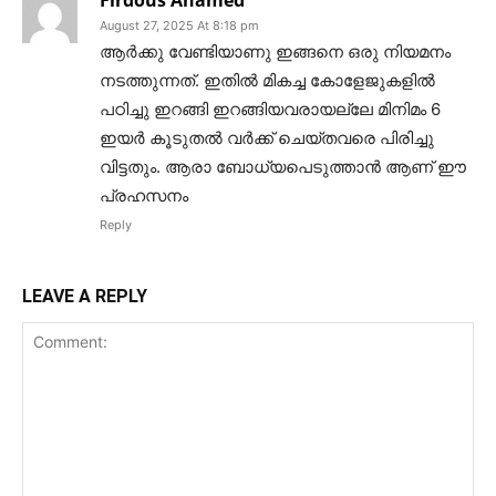
Firdous Ahamed
August 27, 2025 At 8:18 pm
ആർക്കു വേണ്ടിയാണു ഇങ്ങനെ ഒരു നിയമനം
നടത്തുന്നത്. ഇതിൽ മികച്ച കോളേജുകളിൽ
പഠിച്ചു ഇറങ്ങി ഇറങ്ങിയവരായല്ലേ മിനിമം 6
ഇയർ കൂടുതൽ വർക്ക്‌ ചെയ്തവരെ പിരിച്ചു
വിട്ടതും. ആരാ ബോധ്യപെടുത്താൻ ആണ് ഈ
പ്രഹസനം
Reply
LEAVE A REPLY