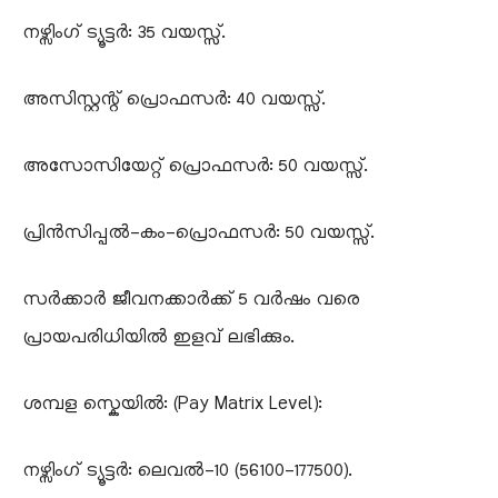
​നഴ്സിംഗ് ട്യൂട്ടർ: 35 വയസ്സ്.
​അസിസ്റ്റന്റ് പ്രൊഫസർ: 40 വയസ്സ്.
​അസോസിയേറ്റ് പ്രൊഫസർ: 50 വയസ്സ്.
​പ്രിൻസിപ്പൽ-കം-പ്രൊഫസർ: 50 വയസ്സ്.
​സർക്കാർ ജീവനക്കാർക്ക് 5 വർഷം വരെ
പ്രായപരിധിയിൽ ഇളവ് ലഭിക്കും.
​ശമ്പള സ്കെയിൽ: (Pay Matrix Level):
​നഴ്സിംഗ് ട്യൂട്ടർ: ലെവൽ-10 (56100-177500).