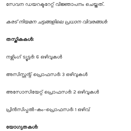
സേവന ഡയറക്ടറേറ്റ് വിജ്ഞാപനം ചെയ്തത്.
കരട് നിയമന ചട്ടങ്ങളിലെ പ്രധാന വിവരങ്ങൾ:
തസ്തികകൾ:
​നഴ്സിംഗ് ട്യൂട്ടർ: 6 ഒഴിവുകൾ
​അസിസ്റ്റന്റ് പ്രൊഫസർ: 3 ഒഴിവുകൾ
​അസോസിയേറ്റ് പ്രൊഫസർ: 2 ഒഴിവുകൾ
​പ്രിൻസിപ്പൽ-കം-പ്രൊഫസർ: 1 ഒഴിവ്
യോഗ്യതകൾ: