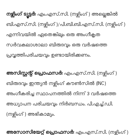
നഴ്സിംഗ് ട്യൂട്ടർ:
എം.എസ്.സി. (നഴ്സിംഗ്) അല്ലെങ്കിൽ
ബി.എസ്.സി. (നഴ്സിംഗ്)/പി.ബി.ബി.എസ്.സി. (നഴ്സിംഗ്)
എന്നിവയിൽ ഏതെങ്കിലും ഒരു അംഗീകൃത
സർവകലാശാലാ ബിരുദവും ഒരു വർഷത്തെ
പ്രവൃത്തിപരിചയവും ഉണ്ടായിരിക്കണം.
അസിസ്റ്റന്റ് പ്രൊഫസർ:
എം.എസ്.സി. (നഴ്സിംഗ്)
ബിരുദവും ഇന്ത്യൻ നഴ്സിംഗ് കൗൺസിൽ (INC)
അംഗീകരിച്ച സ്ഥാപനത്തിൽ നിന്ന് 3 വർഷത്തെ
അധ്യാപന പരിചയവും നിർബന്ധം. പി.എച്ച്.ഡി.
(നഴ്സിംഗ്) അഭികാമ്യം.
അസോസിയേറ്റ് പ്രൊഫസർ:
എം.എസ്.സി. (നഴ്സിംഗ്)