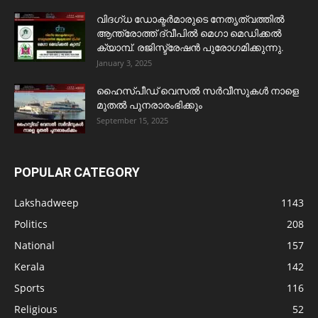
വിദഗ്ധ ഡോക്ടർമാരുടെ നേതൃത്വത്തിൽ
ആന്ത്രോത്ത് ദ്വീപിൽ മെഗാ മെഡിക്കൽ
ക്യാമ്പ്. രജിസ്ട്രേഷൻ പുരോഗമിക്കുന്നു.
January 3, 2025
ഹൈസ്പീഡ് വെസൽ സർവീസുകൾ നാളെ
മുതൽ പുനരാരംഭിക്കും
September 15, 2025
POPULAR CATEGORY
Lakshadweep
1143
Politics
208
National
157
Kerala
142
Sports
116
Religious
52