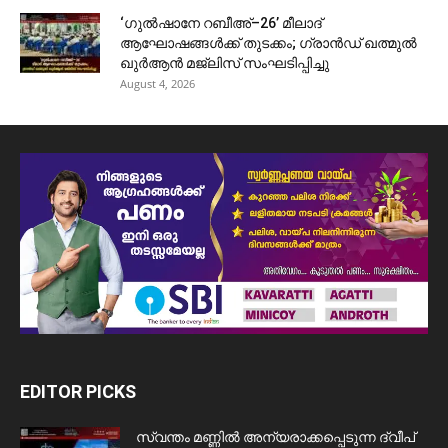
‘ഗുൽഷാനേ റബീഅ്–26’ മീലാദ്
ആഘോഷങ്ങൾക്ക് തുടക്കം; ഗ്രാൻഡ് ഖത്മുൽ
ഖുർആൻ മജ്‌ലിസ് സംഘടിപ്പിച്ചു
August 4, 2026
EDITOR PICKS
സ്വന്തം മണ്ണിൽ അന്യരാക്കപ്പെടുന്ന ദ്വീപ്