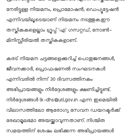
നേരിട്ടുള്ള നിയമനം, പ്രൊമോഷൻ, ഡെപ്യൂട്ടേഷൻ
എന്നിവയിലൂടെയാണ് നിയമനം നടത്തുക.​ഈ
തസ്തികകളെല്ലാം ഗ്രൂപ്പ് ‘എ’ ഗസറ്റഡ്, നോൺ-
മിനിസ്റ്റീരിയൽ തസ്തികകളാണ്.
​കരട് നിയമന ചട്ടങ്ങളെക്കുറിച്ച് പൊതുജനങ്ങൾ,
ജീവനക്കാർ, പ്രൊഫഷണൽ സംഘടനകൾ
എന്നിവരിൽ നിന്ന് 30 ദിവസത്തിനകം
അഭിപ്രായങ്ങളും നിർദ്ദേശങ്ങളും ക്ഷണിച്ചിട്ടുണ്ട്.
നിർദ്ദേശങ്ങൾ lk-dhs@utl.gov.in എന്ന ഇമെയിൽ
വിലാസത്തിലോ ആരോഗ്യ സേവന ഡയറക്ടർക്ക്
രേഖാമൂലമോ അയയ്ക്കാവുന്നതാണ്. നിശ്ചിത
സമയത്തിന് ശേഷം ലഭിക്കുന്ന അഭിപ്രായങ്ങൾ