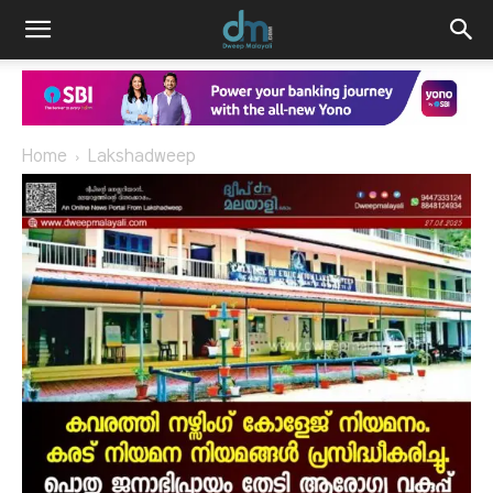
Home
Lakshadweep