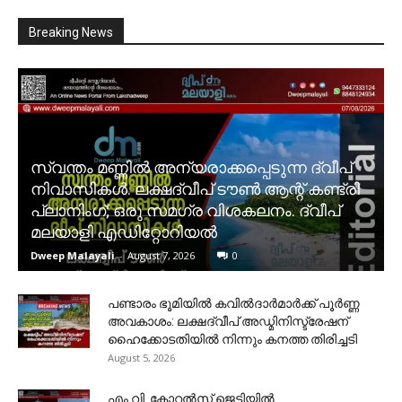
Breaking News
സ്വന്തം മണ്ണിൽ അന്യരാക്കപ്പെടുന്ന ദ്വീപ്
നിവാസികൾ. ലക്ഷദ്വീപ് ടൗൺ ആന്റ് കണ്ട്രി
പ്ലാനിംഗ്; ഒരു സമഗ്ര വിശകലനം. ദ്വീപ്
മലയാളി എഡിറ്റോറിയൽ
Dweep Malayali
-
August 7, 2026
0
പണ്ടാരം ഭൂമിയിൽ കവിൽദാർമാർക്ക് പൂർണ്ണ
അവകാശം: ലക്ഷദ്വീപ് അഡ്മിനിസ്ട്രേഷന്
ഹൈക്കോടതിയിൽ നിന്നും കനത്ത തിരിച്ചടി
August 5, 2026
​എം.വി. കോറൽസ് ജെട്ടിയിൽ