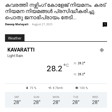
കവരത്തി നഴ്സിംഗ് കോളേജ് നിയമനം. കരട്
നിയമന നിയമങ്ങൾ പ്രസിദ്ധീകരിച്ചു.
പൊതു ജനാഭിപ്രായം തേടി...
Dweep Malayali
-
August 27, 2025
1
Weather
KAVARATTI
Light Rain
°
28.2
°
C
28.2
°
28.2
75 %
8.7kmh
100 %
SAT
SUN
MON
TUE
WED
28
°
28
°
28
°
28
°
28
°