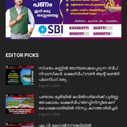
EDITOR PICKS
സ്വന്തം മണ്ണിൽ അന്യരാക്കപ്പെടുന്ന ദ്വീപ്
നിവാസികൾ. ലക്ഷദ്വീപ് ടൗൺ ആന്റ് കണ്ട്രി
പ്ലാനിംഗ്; ഒരു...
August 7, 2026
പണ്ടാരം ഭൂമിയിൽ കവിൽദാർമാർക്ക് പൂർണ്ണ
അവകാശം: ലക്ഷദ്വീപ് അഡ്മിനിസ്ട്രേഷന്
ഹൈക്കോടതിയിൽ നിന്നും കനത്ത തിരിച്ചടി
August 5, 2026
​എം.വി. കോറൽസ് ജെട്ടിയിൽ