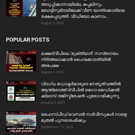
അടുപ്പിക്കാനായില്ല; കപ്പലിനും
ബോട്ടിനുമിടയിലേക്ക് വീണ യാത്രക്കാരിയെ
രക്ഷപ്പെടുത്തി. വീഡിയോ കാണാം...
August 5, 2026
POPULAR POSTS
ലക്ഷദ്വീപിലെ ‘മുക്ത്യാർ’ സമ്പ്രദായം
നിർത്തലാക്കാൻ ഹൈക്കോടതിയിൽ
അപേക്ഷ
August 2, 2025
വിദഗ്ധ ഡോക്ടർമാരുടെ നേതൃത്വത്തിൽ
ആന്ത്രോത്ത് ദ്വീപിൽ മെഗാ മെഡിക്കൽ
ക്യാമ്പ്. രജിസ്ട്രേഷൻ പുരോഗമിക്കുന്നു.
January 3, 2025
ഹൈസ്പീഡ് വെസൽ സർവീസുകൾ നാളെ
മുതൽ പുനരാരംഭിക്കും
September 15, 2025