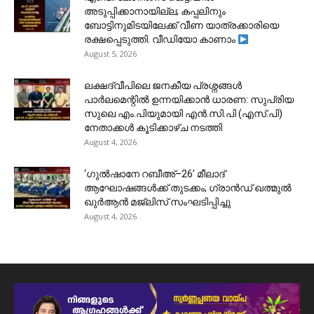
അടുപ്പിക്കാനായില്ല; കപ്പലിനും
ബോട്ടിനുമിടയിലേക്ക് വീണ യാത്രക്കാരിയെ
രക്ഷപ്പെടുത്തി. വീഡിയോ കാണാം
August 5, 2026
ലക്ഷദ്വീപിലെ ജനകീയ പ്രശ്നങ്ങൾ
പാർലമെന്റിൽ ഉന്നയിക്കാൻ ധാരണ: സുപ്രിയ
സുലെ എം.പിയുമായി എൻ.സി.പി (എസ്.പി)
നേതാക്കൾ കൂടിക്കാഴ്ച നടത്തി
August 4, 2026
‘ഗുൽഷാനേ റബീഅ്–26’ മീലാദ്
ആഘോഷങ്ങൾക്ക് തുടക്കം; ഗ്രാൻഡ് ഖത്മുൽ
ഖുർആൻ മജ്‌ലിസ് സംഘടിപ്പിച്ചു
August 4, 2026