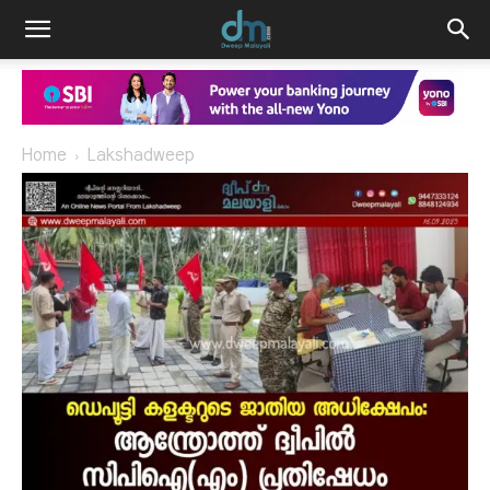
Home
Lakshadweep