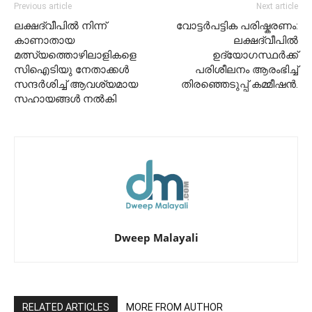
Previous article
Next article
ലക്ഷദ്വീപിൽ നിന്ന്
വോട്ടർപട്ടിക പരിഷ്കരണം:
കാണാതായ
ലക്ഷദ്വീപിൽ
മത്സ്യത്തൊഴിലാളികളെ
ഉദ്യോഗസ്ഥർക്ക്
സിഐടിയു നേതാക്കൾ
പരിശീലനം ആരംഭിച്ച്
സന്ദർശിച്ച് ആവശ്യമായ
തിരഞ്ഞെടുപ്പ് കമ്മീഷൻ.
സഹായങ്ങൾ നൽകി
Dweep Malayali
RELATED ARTICLES
MORE FROM AUTHOR