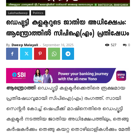
Lakshadweep
Politics
ഡെപ്യൂട്ടി കളക്ടറുടെ ജാതിയ അധിക്ഷേപം:
ആന്ത്രോത്തിൽ സിപിഐ(എം) പ്രതിഷേധം
By
Dweep Malayali
-
September 16, 2025
527
0
ആന്ത്രോത്ത്:
ഡെപ്യൂട്ടി കളക്ടർക്കെതിരെ രൂക്ഷമായ
പ്രതിഷേധവുമായി സിപിഐ(എം) രംഗത്ത്. സായി
സെന്റർ കോച്ച് ഷെഫീക്ക് മാഷിനെതിരെ ഡെപ്യൂട്ടി
കളക്ടർ നടത്തിയ ജാതിയ അധിക്ഷേപത്തിലും, തെങ്ങു
കർഷകർക്കും തെങ്ങു കയറ്റ തൊഴിലാളികൾക്കും മേൽ