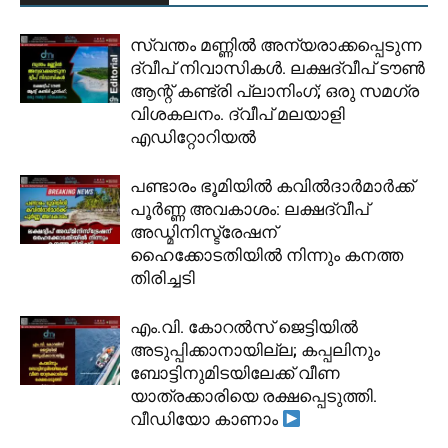
സ്വന്തം മണ്ണിൽ അന്യരാക്കപ്പെടുന്ന
ദ്വീപ് നിവാസികൾ. ലക്ഷദ്വീപ് ടൗൺ
ആന്റ് കണ്ട്രി പ്ലാനിംഗ്; ഒരു സമഗ്ര
വിശകലനം. ദ്വീപ് മലയാളി
എഡിറ്റോറിയൽ
പണ്ടാരം ഭൂമിയിൽ കവിൽദാർമാർക്ക്
പൂർണ്ണ അവകാശം: ലക്ഷദ്വീപ്
അഡ്മിനിസ്ട്രേഷന്
ഹൈക്കോടതിയിൽ നിന്നും കനത്ത
തിരിച്ചടി
​എം.വി. കോറൽസ് ജെട്ടിയിൽ
അടുപ്പിക്കാനായില്ല; കപ്പലിനും
ബോട്ടിനുമിടയിലേക്ക് വീണ
യാത്രക്കാരിയെ രക്ഷപ്പെടുത്തി.
വീഡിയോ കാണാം