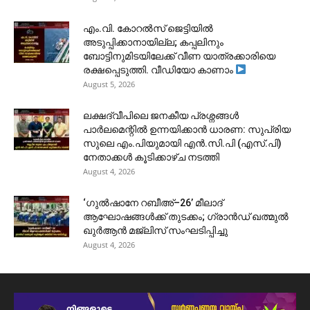
​എം.വി. കോറൽസ് ജെട്ടിയിൽ
അടുപ്പിക്കാനായില്ല; കപ്പലിനും
ബോട്ടിനുമിടയിലേക്ക് വീണ യാത്രക്കാരിയെ
രക്ഷപ്പെടുത്തി. വീഡിയോ കാണാം
August 5, 2026
ലക്ഷദ്വീപിലെ ജനകീയ പ്രശ്നങ്ങൾ
പാർലമെന്റിൽ ഉന്നയിക്കാൻ ധാരണ: സുപ്രിയ
സുലെ എം.പിയുമായി എൻ.സി.പി (എസ്.പി)
നേതാക്കൾ കൂടിക്കാഴ്ച നടത്തി
August 4, 2026
‘ഗുൽഷാനേ റബീഅ്–26’ മീലാദ്
ആഘോഷങ്ങൾക്ക് തുടക്കം; ഗ്രാൻഡ് ഖത്മുൽ
ഖുർആൻ മജ്‌ലിസ് സംഘടിപ്പിച്ചു
August 4, 2026