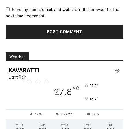
Save my name, email, and website in this browser for the
next time I comment.
Weather
KAVARATTI
Light Rain
°
27.8
°
C
27.8
°
27.8
79 %
8.7kmh
89 %
MON
TUE
WED
THU
FRI