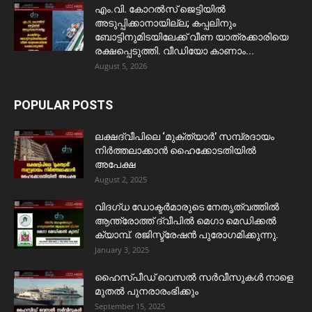
​എം.വി. കോറൽസ് ജെട്ടിയിൽ
അടുപ്പിക്കാനായില്ല; കപ്പലിനും
ബോട്ടിനുമിടയിലേക്ക് വീണ യാത്രക്കാരിയെ
രക്ഷപ്പെടുത്തി. വീഡിയോ കാണാം...
August 5, 2026
POPULAR POSTS
ലക്ഷദ്വീപിലെ ‘മുക്ത്യാർ’ സമ്പ്രദായം
നിർത്തലാക്കാൻ ഹൈക്കോടതിയിൽ
അപേക്ഷ
August 2, 2025
വിദഗ്ധ ഡോക്ടർമാരുടെ നേതൃത്വത്തിൽ
ആന്ത്രോത്ത് ദ്വീപിൽ മെഗാ മെഡിക്കൽ
ക്യാമ്പ്. രജിസ്ട്രേഷൻ പുരോഗമിക്കുന്നു.
January 3, 2025
ഹൈസ്പീഡ് വെസൽ സർവീസുകൾ നാളെ
മുതൽ പുനരാരംഭിക്കും
September 15, 2025