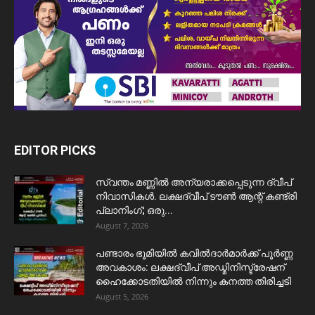
EDITOR PICKS
സ്വന്തം മണ്ണിൽ അന്യരാക്കപ്പെടുന്ന ദ്വീപ്
നിവാസികൾ. ലക്ഷദ്വീപ് ടൗൺ ആന്റ് കണ്ട്രി
പ്ലാനിംഗ്; ഒരു...
August 7, 2026
പണ്ടാരം ഭൂമിയിൽ കവിൽദാർമാർക്ക് പൂർണ്ണ
അവകാശം: ലക്ഷദ്വീപ് അഡ്മിനിസ്ട്രേഷന്
ഹൈക്കോടതിയിൽ നിന്നും കനത്ത തിരിച്ചടി
August 5, 2026