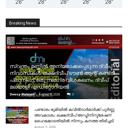
28
°
28
°
28
°
28
°
28
°
Breaking News
സ്വന്തം മണ്ണിൽ അന്യരാക്കപ്പെടുന്ന ദ്വീപ്
നിവാസികൾ. ലക്ഷദ്വീപ് ടൗൺ ആന്റ് കണ്ട്രി
പ്ലാനിംഗ്; ഒരു സമഗ്ര വിശകലനം. ദ്വീപ്
മലയാളി എഡിറ്റോറിയൽ
Dweep Malayali
-
August 7, 2026
0
പണ്ടാരം ഭൂമിയിൽ കവിൽദാർമാർക്ക് പൂർണ്ണ
അവകാശം: ലക്ഷദ്വീപ് അഡ്മിനിസ്ട്രേഷന്
ഹൈക്കോടതിയിൽ നിന്നും കനത്ത തിരിച്ചടി
August 5, 2026