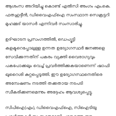
ആശംസ അറിയിച്ചു കൊണ്ട് എൽസി അംഗം എം.കെ.
ഫതഹുദ്ദീൻ, ഡിവൈഎഫ്ഐ സംസ്ഥാന സെക്രട്ടറി
മുഹമ്മദ് യാസർ എന്നിവർ സംസാരിച്ചു.
ഉദ്ഘാടന പ്രസംഗത്തിൽ, ഡെപ്യൂട്ടി
കളക്ടറെപ്പോലുള്ള ഉന്നത ഉദ്യോഗസ്ഥർ ജനങ്ങളെ
സേവിക്കുന്നതിന് പകരം വ്യക്തി വൈരാഗ്യവും
പകപോക്കലും വെച്ച് പ്രവർത്തിക്കുകയാണെന്ന് ഷാഫി
ഖുറൈശി കുറ്റപ്പെടുത്തി. ഈ ഉദ്യോഗസ്ഥനെതിരെ
അന്വേഷണം നടത്തി തക്കതായ നടപടി
സ്വീകരിക്കണമെന്നും അദ്ദേഹം ആവശ്യപ്പെട്ടു.
സിപിഐ(എം), ഡിവൈഎഫ്ഐ, സിഐടിയു