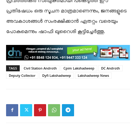
പ്രവർത്തകർ സംയുക്തമായി പങ്കെടുത്ത ഈ
പ്രതിഷേധം ഒരു സൂചന മാത്രമാണെന്നും, ജനങ്ങളുടെ
അവകാശങ്ങൾ സംരക്ഷിക്കാൻ ഏതറ്റം വരെയും
പോകുമെന്നും ഷാഫി ഖുറൈശി കൂട്ടിച്ചേർത്തു.
TAGS
Civil Station Androth
Cpim Lakshadweep
DC Androth
Deputy Collector
Dyfi Lakshadweep
Lakshadweep News