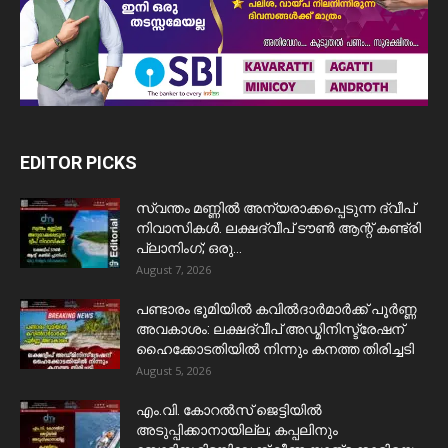
EDITOR PICKS
സ്വന്തം മണ്ണിൽ അന്യരാക്കപ്പെടുന്ന ദ്വീപ്
നിവാസികൾ. ലക്ഷദ്വീപ് ടൗൺ ആന്റ് കണ്ട്രി
പ്ലാനിംഗ്; ഒരു...
August 7, 2026
പണ്ടാരം ഭൂമിയിൽ കവിൽദാർമാർക്ക് പൂർണ്ണ
അവകാശം: ലക്ഷദ്വീപ് അഡ്മിനിസ്ട്രേഷന്
ഹൈക്കോടതിയിൽ നിന്നും കനത്ത തിരിച്ചടി
August 5, 2026
​എം.വി. കോറൽസ് ജെട്ടിയിൽ
അടുപ്പിക്കാനായില്ല; കപ്പലിനും