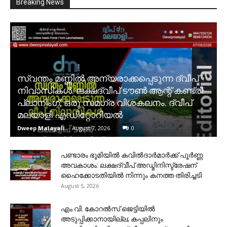
Breaking News
സ്വന്തം മണ്ണിൽ അന്യരാക്കപ്പെടുന്ന ദ്വീപ്
നിവാസികൾ. ലക്ഷദ്വീപ് ടൗൺ ആന്റ് കണ്ട്രി
പ്ലാനിംഗ്; ഒരു സമഗ്ര വിശകലനം. ദ്വീപ്
മലയാളി എഡിറ്റോറിയൽ
Dweep Malayali
-
August 7, 2026
0
പണ്ടാരം ഭൂമിയിൽ കവിൽദാർമാർക്ക് പൂർണ്ണ
അവകാശം: ലക്ഷദ്വീപ് അഡ്മിനിസ്ട്രേഷന്
ഹൈക്കോടതിയിൽ നിന്നും കനത്ത തിരിച്ചടി
August 5, 2026
​എം.വി. കോറൽസ് ജെട്ടിയിൽ
അടുപ്പിക്കാനായില്ല; കപ്പലിനും