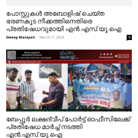
പോസ്റ്റുകൾ അബോളിഷ് ചെയ്ത
ഭരണകൂട നീക്കത്തിനെതിരെ
പ്രതിഷേധവുമായി എൻ.എസ്.യൂ.ഐ
Dweep Malayali
-
March 11, 2024
0
ബേപ്പൂർ ലക്ഷദ്വീപ് പോർട്ട് ഓഫീസിലേക്ക്
പ്രതിഷേധ മാർച്ച് നടത്തി
എൻ.എസ്.യൂ.ഐ