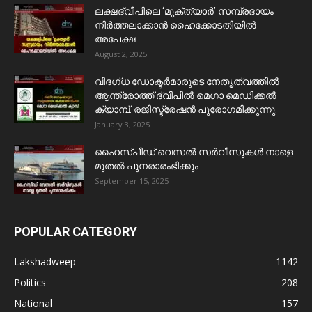
ലക്ഷദ്വീപിലെ ‘മുക്ത്യാർ’ സമ്പ്രദായം
നിർത്തലാക്കാൻ ഹൈക്കോടതിയിൽ
അപേക്ഷ
August 2, 2025
വിദഗ്ധ ഡോക്ടർമാരുടെ നേതൃത്വത്തിൽ
ആന്ത്രോത്ത് ദ്വീപിൽ മെഗാ മെഡിക്കൽ
ക്യാമ്പ്. രജിസ്ട്രേഷൻ പുരോഗമിക്കുന്നു.
January 3, 2025
ഹൈസ്പീഡ് വെസൽ സർവീസുകൾ നാളെ
മുതൽ പുനരാരംഭിക്കും
September 15, 2025
POPULAR CATEGORY
Lakshadweep
1142
Politics
208
National
157