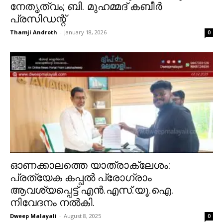
നേതൃത്വം; ബി. മുഹമ്മദ് കബീർ
പ്രസിഡന്റ്
Thamji Androth
-
January 18, 2026
0
ഓണക്കാലത്തെ യാത്രാക്ലേശം:
പ്രത്യേക കപ്പൽ പ്രോഗ്രാം
ആവശ്യപ്പെട്ട് എൻ.എസ്.യൂ.ഐ.
നിവേദനം നൽകി.
Dweep Malayali
-
August 8, 2025
0