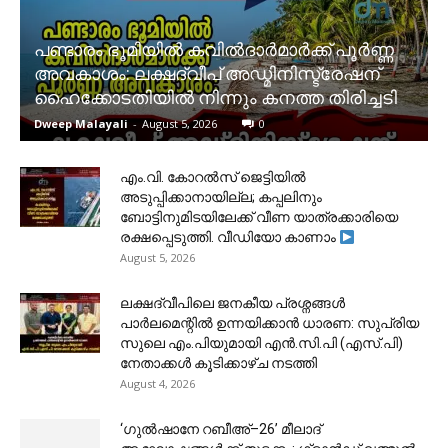
പണ്ടാരം ഭൂമിയിൽ കവിൽദാർമാർക്ക് പൂർണ്ണ
അവകാശം: ലക്ഷദ്വീപ് അഡ്മിനിസ്ട്രേഷന്
ഹൈക്കോടതിയിൽ നിന്നും കനത്ത തിരിച്ചടി
Dweep Malayali
-
August 5, 2026
0
​എം.വി. കോറൽസ് ജെട്ടിയിൽ
അടുപ്പിക്കാനായില്ല; കപ്പലിനും
ബോട്ടിനുമിടയിലേക്ക് വീണ യാത്രക്കാരിയെ
രക്ഷപ്പെടുത്തി. വീഡിയോ കാണാം
August 5, 2026
ലക്ഷദ്വീപിലെ ജനകീയ പ്രശ്നങ്ങൾ
പാർലമെന്റിൽ ഉന്നയിക്കാൻ ധാരണ: സുപ്രിയ
സുലെ എം.പിയുമായി എൻ.സി.പി (എസ്.പി)
നേതാക്കൾ കൂടിക്കാഴ്ച നടത്തി
August 4, 2026
‘ഗുൽഷാനേ റബീഅ്–26’ മീലാദ്