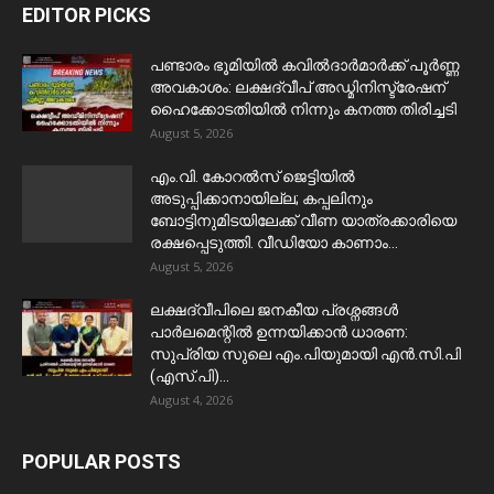
EDITOR PICKS
പണ്ടാരം ഭൂമിയിൽ കവിൽദാർമാർക്ക് പൂർണ്ണ
അവകാശം: ലക്ഷദ്വീപ് അഡ്മിനിസ്ട്രേഷന്
ഹൈക്കോടതിയിൽ നിന്നും കനത്ത തിരിച്ചടി
August 5, 2026
​എം.വി. കോറൽസ് ജെട്ടിയിൽ
അടുപ്പിക്കാനായില്ല; കപ്പലിനും
ബോട്ടിനുമിടയിലേക്ക് വീണ യാത്രക്കാരിയെ
രക്ഷപ്പെടുത്തി. വീഡിയോ കാണാം...
August 5, 2026
ലക്ഷദ്വീപിലെ ജനകീയ പ്രശ്നങ്ങൾ
പാർലമെന്റിൽ ഉന്നയിക്കാൻ ധാരണ:
സുപ്രിയ സുലെ എം.പിയുമായി എൻ.സി.പി
(എസ്.പി)...
August 4, 2026
POPULAR POSTS