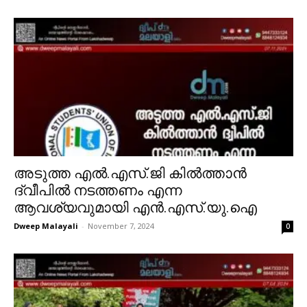
അടുത്ത എൽ.എസ്.ജി കിൽത്താൻ
ദ്വീപിൽ നടത്തണം എന്ന
ആവശ്യവുമായി എൻ.എസ്.യു.ഐ
Dweep Malayali
-
November 7, 2024
0