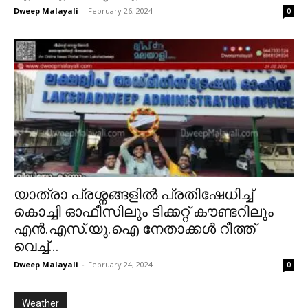
Dweep Malayali
-
February 26, 2024
0
യാത്രാ പ്രശ്നങ്ങളിൽ പ്രതിഷേധിച്ച്
കൊച്ചി ഓഫീസിലും ടിക്കറ്റ് കൗണ്ടറിലും
എൻ.എസ്.യു.ഐ നേതാക്കൾ റീത്ത്
വെച്ച്...
Dweep Malayali
-
February 24, 2024
0
Weather