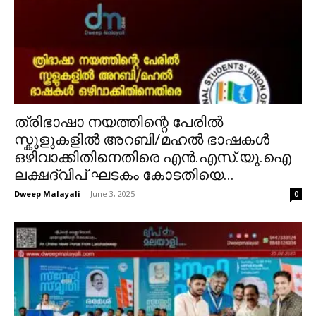
ത്രിഭാഷാ നയത്തിന്റെ പേരിൽ
സ്കൂളുകളിൽ അറബി/മഹൽ ഭാഷകൾ
ഒഴിവാക്കിതിനെതിരെ എൻ.എസ്.യു.ഐ
ലക്ഷദ്വിപ് ഘടകം കോടതിയെ...
Dweep Malayali
-
June 3, 2025
0