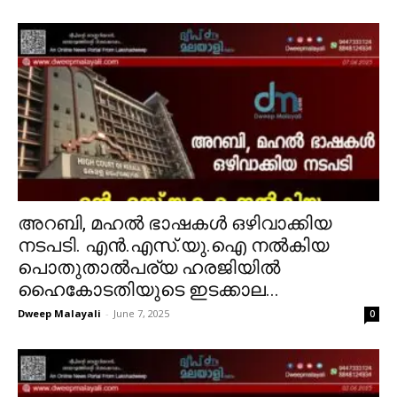
അറബി, മഹൽ ഭാഷകൾ ഒഴിവാക്കിയ
നടപടി. എൻ.എസ്.യു.ഐ നൽകിയ
പൊതുതാൽപര്യ ഹരജിയിൽ
ഹൈകോടതിയുടെ ഇടക്കാല...
Dweep Malayali
-
June 7, 2025
0