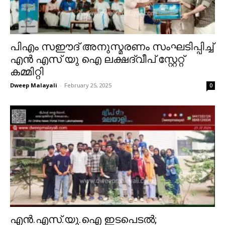
പിഎം സഈദ് അനുസ്മരണം സംഘടിപ്പിച്ച്
എൻ എസ് യു ഐ ലക്ഷദ്വീപ് സ്റ്റേറ്റ്
കമ്മിറ്റി
Dweep Malayali
-
February 25, 2025
0
എൻ.എസ്.യു.ഐ ഇടപെടൽ;