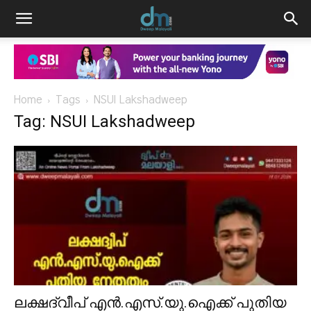
Home
Tags
NSUI Lakshadweep
Tag: NSUI Lakshadweep
ലക്ഷദ്വീപ് എൻ.എസ്.യു.ഐക്ക് പുതിയ