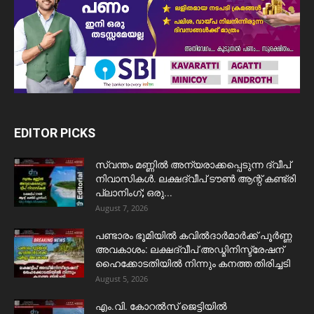
EDITOR PICKS
സ്വന്തം മണ്ണിൽ അന്യരാക്കപ്പെടുന്ന ദ്വീപ്
നിവാസികൾ. ലക്ഷദ്വീപ് ടൗൺ ആന്റ് കണ്ട്രി
പ്ലാനിംഗ്; ഒരു...
August 7, 2026
പണ്ടാരം ഭൂമിയിൽ കവിൽദാർമാർക്ക് പൂർണ്ണ
അവകാശം: ലക്ഷദ്വീപ് അഡ്മിനിസ്ട്രേഷന്
ഹൈക്കോടതിയിൽ നിന്നും കനത്ത തിരിച്ചടി
August 5, 2026
​എം.വി. കോറൽസ് ജെട്ടിയിൽ