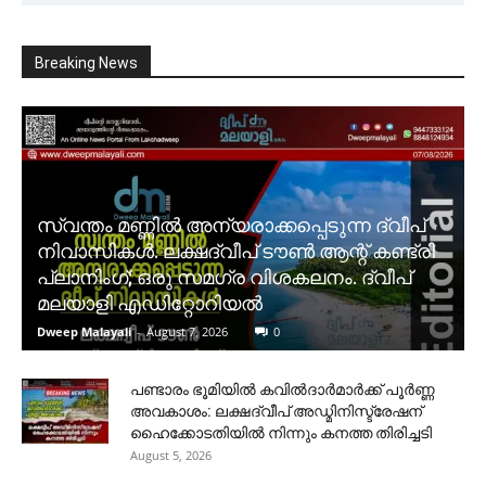
Breaking News
സ്വന്തം മണ്ണിൽ അന്യരാക്കപ്പെടുന്ന ദ്വീപ്
നിവാസികൾ. ലക്ഷദ്വീപ് ടൗൺ ആന്റ് കണ്ട്രി
പ്ലാനിംഗ്; ഒരു സമഗ്ര വിശകലനം. ദ്വീപ്
മലയാളി എഡിറ്റോറിയൽ
Dweep Malayali
-
August 7, 2026
0
പണ്ടാരം ഭൂമിയിൽ കവിൽദാർമാർക്ക് പൂർണ്ണ
അവകാശം: ലക്ഷദ്വീപ് അഡ്മിനിസ്ട്രേഷന്
ഹൈക്കോടതിയിൽ നിന്നും കനത്ത തിരിച്ചടി
August 5, 2026