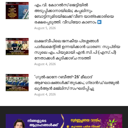
​എം.വി. കോറൽസ് ജെട്ടിയിൽ
അടുപ്പിക്കാനായില്ല; കപ്പലിനും
ബോട്ടിനുമിടയിലേക്ക് വീണ യാത്രക്കാരിയെ
രക്ഷപ്പെടുത്തി. വീഡിയോ കാണാം
August 5, 2026
ലക്ഷദ്വീപിലെ ജനകീയ പ്രശ്നങ്ങൾ
പാർലമെന്റിൽ ഉന്നയിക്കാൻ ധാരണ: സുപ്രിയ
സുലെ എം.പിയുമായി എൻ.സി.പി (എസ്.പി)
നേതാക്കൾ കൂടിക്കാഴ്ച നടത്തി
August 4, 2026
‘ഗുൽഷാനേ റബീഅ്–26’ മീലാദ്
ആഘോഷങ്ങൾക്ക് തുടക്കം; ഗ്രാൻഡ് ഖത്മുൽ
ഖുർആൻ മജ്‌ലിസ് സംഘടിപ്പിച്ചു
August 4, 2026