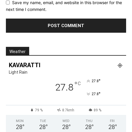
Save my name, email, and website in this browser for the
next time I comment.
Weather
KAVARATTI
Light Rain
°
27.8
°
C
27.8
°
27.8
79 %
8.7kmh
89 %
MON
TUE
WED
THU
FRI
28
°
28
°
28
°
28
°
28
°