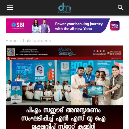
Home
Lakshadweep