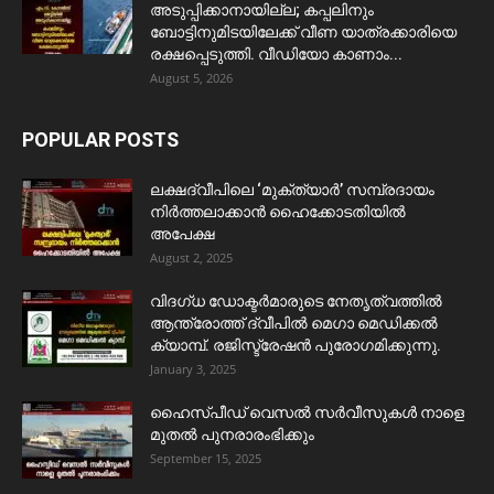
അടുപ്പിക്കാനായില്ല; കപ്പലിനും
ബോട്ടിനുമിടയിലേക്ക് വീണ യാത്രക്കാരിയെ
രക്ഷപ്പെടുത്തി. വീഡിയോ കാണാം...
August 5, 2026
POPULAR POSTS
ലക്ഷദ്വീപിലെ ‘മുക്ത്യാർ’ സമ്പ്രദായം
നിർത്തലാക്കാൻ ഹൈക്കോടതിയിൽ
അപേക്ഷ
August 2, 2025
വിദഗ്ധ ഡോക്ടർമാരുടെ നേതൃത്വത്തിൽ
ആന്ത്രോത്ത് ദ്വീപിൽ മെഗാ മെഡിക്കൽ
ക്യാമ്പ്. രജിസ്ട്രേഷൻ പുരോഗമിക്കുന്നു.
January 3, 2025
ഹൈസ്പീഡ് വെസൽ സർവീസുകൾ നാളെ
മുതൽ പുനരാരംഭിക്കും
September 15, 2025