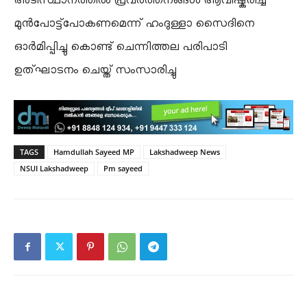
അടിസ്ഥാനത്തിൽ പ്രവർത്തനങ്ങൾ ആവിഷ്കരിച്ച്
മുൻപോട്ട്‌പോകണമെന്ന് ഹംദുള്ളാ സൈദിനെ
ഓർമിപ്പിച്ചു കൊണ്ട് ചെന്നിത്തല പരിപാടി
ഉത്ഘാടനം ചെയ്ത് സംസാരിച്ചു
TAGS
Hamdullah Sayeed MP
Lakshadweep News
NSUI Lakshadweep
Pm sayeed