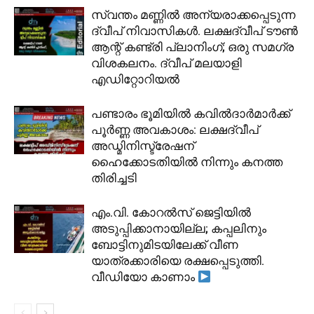
സ്വന്തം മണ്ണിൽ അന്യരാക്കപ്പെടുന്ന
ദ്വീപ് നിവാസികൾ. ലക്ഷദ്വീപ് ടൗൺ
ആന്റ് കണ്ട്രി പ്ലാനിംഗ്; ഒരു സമഗ്ര
വിശകലനം. ദ്വീപ് മലയാളി
എഡിറ്റോറിയൽ
പണ്ടാരം ഭൂമിയിൽ കവിൽദാർമാർക്ക്
പൂർണ്ണ അവകാശം: ലക്ഷദ്വീപ്
അഡ്മിനിസ്ട്രേഷന്
ഹൈക്കോടതിയിൽ നിന്നും കനത്ത
തിരിച്ചടി
​എം.വി. കോറൽസ് ജെട്ടിയിൽ
അടുപ്പിക്കാനായില്ല; കപ്പലിനും
ബോട്ടിനുമിടയിലേക്ക് വീണ
യാത്രക്കാരിയെ രക്ഷപ്പെടുത്തി.
വീഡിയോ കാണാം