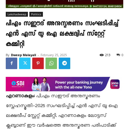
Lakshadweep
Politics
പിഎം സഈദ് അനുസ്മരണം സംഘടിപ്പിച്ച്
എൻ എസ് യു ഐ ലക്ഷദ്വീപ് സ്റ്റേറ്റ്
കമ്മിറ്റി
By
Dweep Malayali
-
February 25, 2025
213
0
എറണാകുളം:
പി.എം സഈദ് അനുസ്മരണം
സ്നേഹസ്മൃതി-2025 സംഘടിപ്പിച്ച് എൻ എസ് യു ഐ
ലക്ഷദ്വീപ് സ്റ്റേറ്റ് കമ്മിറ്റി. എറണാകുളം ലോട്ടസ്
ക്ലബ്ബാണ് ഈ വർഷത്തെ അനുസ്മരണ പരിപാടിക്ക്