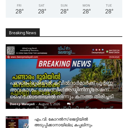
FRI
SAT
SUN
MON
TUE
28
°
28
°
28
°
28
°
28
°
Breaking News
പണ്ടാരം ഭൂമിയിൽ കവിൽദാർമാർക്ക് പൂർണ്ണ
അവകാശം: ലക്ഷദ്വീപ് അഡ്മിനിസ്ട്രേഷന്
ഹൈക്കോടതിയിൽ നിന്നും കനത്ത തിരിച്ചടി
Dweep Malayali
-
August 5, 2026
0
​എം.വി. കോറൽസ് ജെട്ടിയിൽ
അടുപ്പിക്കാനായില്ല; കപ്പലിനും