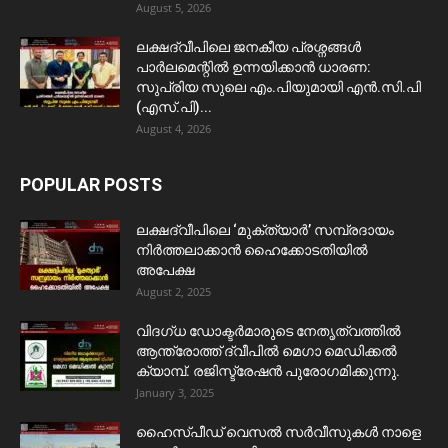
August 5, 2026
ലക്ഷദ്വീപിലെ ജനകീയ പ്രശ്നങ്ങൾ
പാർലമെന്റിൽ ഉന്നയിക്കാൻ ധാരണ:
സുപ്രിയ സുലെ എം.പിയുമായി എൻ.സി.പി
(എസ്.പി)...
August 4, 2026
POPULAR POSTS
ലക്ഷദ്വീപിലെ ‘മുക്ത്യാർ’ സമ്പ്രദായം
നിർത്തലാക്കാൻ ഹൈക്കോടതിയിൽ
അപേക്ഷ
August 2, 2025
വിദഗ്ധ ഡോക്ടർമാരുടെ നേതൃത്വത്തിൽ
ആന്ത്രോത്ത് ദ്വീപിൽ മെഗാ മെഡിക്കൽ
ക്യാമ്പ്. രജിസ്ട്രേഷൻ പുരോഗമിക്കുന്നു.
January 3, 2025
ഹൈസ്പീഡ് വെസൽ സർവീസുകൾ നാളെ