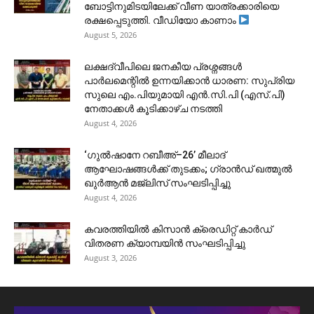
ബോട്ടിനുമിടയിലേക്ക് വീണ യാത്രക്കാരിയെ
രക്ഷപ്പെടുത്തി. വീഡിയോ കാണാം
August 5, 2026
ലക്ഷദ്വീപിലെ ജനകീയ പ്രശ്നങ്ങൾ
പാർലമെന്റിൽ ഉന്നയിക്കാൻ ധാരണ: സുപ്രിയ
സുലെ എം.പിയുമായി എൻ.സി.പി (എസ്.പി)
നേതാക്കൾ കൂടിക്കാഴ്ച നടത്തി
August 4, 2026
‘ഗുൽഷാനേ റബീഅ്–26’ മീലാദ്
ആഘോഷങ്ങൾക്ക് തുടക്കം; ഗ്രാൻഡ് ഖത്മുൽ
ഖുർആൻ മജ്‌ലിസ് സംഘടിപ്പിച്ചു
August 4, 2026
കവരത്തിയിൽ കിസാൻ ക്രെഡിറ്റ് കാർഡ്
വിതരണ ക്യാമ്പയിൻ സംഘടിപ്പിച്ചു
August 3, 2026