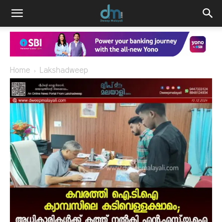
Home
Lakshadweep