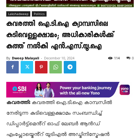
Lakshadweep
Politics
കവരത്തി ഐ.ടി.ഐ ക്യാമ്പസിലെ
കുടിവെള്ളക്ഷാമം; അധികാരികൾക്ക്
കത്ത് നൽകി എൻ.എസ്.യൂ.ഐ
By
Dweep Malayali
-
December 10, 2024
114
0
കവരത്തി:
കവരത്തി ഐ.ടി.ഐ കാമ്പസിൽ
നേരിടുന്ന കുടിവെള്ളക്ഷാമം സംബന്ധിച്ച്
ഡിപ്പാർട്ട്മെൻ്റ് ഓഫ് ലേബർ ആൻഡ്
എംപ്ലോയ്മെൻ്റ് യുടിഎൽ അഡ്മിനിസ്ട്രേഷൻ