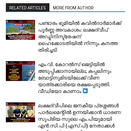
RELATED ARTICLES
MORE FROM AUTHOR
പണ്ടാരം ഭൂമിയിൽ കവിൽദാർമാർക്ക്
പൂർണ്ണ അവകാശം: ലക്ഷദ്വീപ്
അഡ്മിനിസ്ട്രേഷന്
ഹൈക്കോടതിയിൽ നിന്നും കനത്ത
തിരിച്ചടി
​എം.വി. കോറൽസ് ജെട്ടിയിൽ
അടുപ്പിക്കാനായില്ല; കപ്പലിനും
ബോട്ടിനുമിടയിലേക്ക് വീണ
യാത്രക്കാരിയെ രക്ഷപ്പെടുത്തി.
വീഡിയോ കാണാം
ലക്ഷദ്വീപിലെ ജനകീയ പ്രശ്നങ്ങൾ
പാർലമെന്റിൽ ഉന്നയിക്കാൻ ധാരണ:
സുപ്രിയ സുലെ എം.പിയുമായി
എൻ.സി.പി (എസ്.പി) നേതാക്കൾ