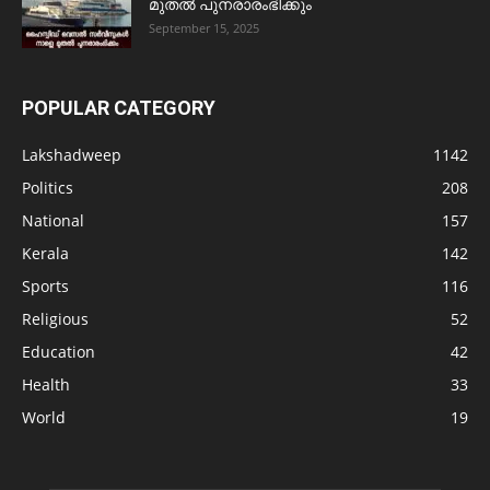
മുതൽ പുനരാരംഭിക്കും
September 15, 2025
POPULAR CATEGORY
Lakshadweep
1142
Politics
208
National
157
Kerala
142
Sports
116
Religious
52
Education
42
Health
33
World
19