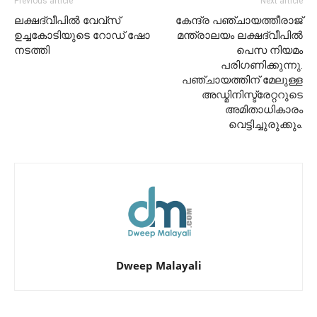
Previous article
Next article
ലക്ഷദ്വീപില്‍ വേവ്‌സ്
കേന്ദ്ര പഞ്ചായത്തീരാജ്
ഉച്ചകോടിയുടെ റോഡ് ഷോ
മന്ത്രാലയം ലക്ഷദ്വീപിൽ
നടത്തി
പെസ നിയമം
പരിഗണിക്കുന്നു.
പഞ്ചായത്തിന് മേലുള്ള
അഡ്മിനിസ്ട്രേറ്ററുടെ
അമിതാധികാരം
വെട്ടിച്ചുരുക്കും.
Dweep Malayali