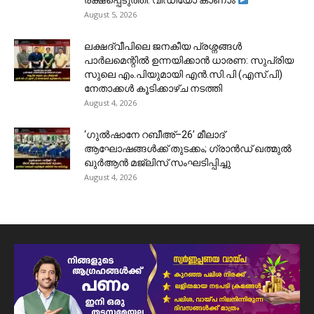
August 5, 2026
ലക്ഷദ്വീപിലെ ജനകീയ പ്രശ്നങ്ങൾ
പാർലമെന്റിൽ ഉന്നയിക്കാൻ ധാരണ: സുപ്രിയ
സുലെ എം.പിയുമായി എൻ.സി.പി (എസ്.പി)
നേതാക്കൾ കൂടിക്കാഴ്ച നടത്തി
August 4, 2026
‘ഗുൽഷാനേ റബീഅ്–26’ മീലാദ്
ആഘോഷങ്ങൾക്ക് തുടക്കം; ഗ്രാൻഡ് ഖത്മുൽ
ഖുർആൻ മജ്‌ലിസ് സംഘടിപ്പിച്ചു
August 4, 2026