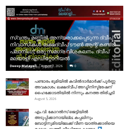
സ്വന്തം മണ്ണിൽ അന്യരാക്കപ്പെടുന്ന ദ്വീപ്
നിവാസികൾ. ലക്ഷദ്വീപ് ടൗൺ ആന്റ് കണ്ട്രി
പ്ലാനിംഗ്; ഒരു സമഗ്ര വിശകലനം. ദ്വീപ്
മലയാളി എഡിറ്റോറിയൽ
Dweep Malayali
-
August 7, 2026
0
പണ്ടാരം ഭൂമിയിൽ കവിൽദാർമാർക്ക് പൂർണ്ണ
അവകാശം: ലക്ഷദ്വീപ് അഡ്മിനിസ്ട്രേഷന്
ഹൈക്കോടതിയിൽ നിന്നും കനത്ത തിരിച്ചടി
August 5, 2026
​എം.വി. കോറൽസ് ജെട്ടിയിൽ
അടുപ്പിക്കാനായില്ല; കപ്പലിനും
ബോട്ടിനുമിടയിലേക്ക് വീണ യാത്രക്കാരിയെ
രക്ഷപ്പെടുത്തി. വീഡിയോ കാണാം