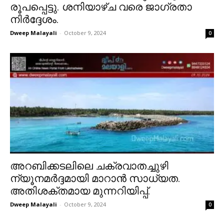
രൂപപ്പെട്ടു. ശനിയാഴ്ച വരെ ജാഗ്രതാ
നിർദ്ദേശം.
Dweep Malayali
-
October 9, 2024
0
അറബിക്കടലിലെ ചക്രവാതച്ചുഴി
ന്യൂനമർദ്ദമായി മാറാൻ സാധ്യത.
അതിശക്തമായ മുന്നറിയിപ്പ്.
Dweep Malayali
-
October 9, 2024
0