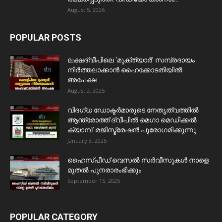
August 5, 2026
POPULAR POSTS
ലക്ഷദ്വീപിലെ ‘മുക്ത്യാർ’ സമ്പ്രദായം
നിർത്തലാക്കാൻ ഹൈക്കോടതിയിൽ
അപേക്ഷ
August 2, 2025
വിദഗ്ധ ഡോക്ടർമാരുടെ നേതൃത്വത്തിൽ
ആന്ത്രോത്ത് ദ്വീപിൽ മെഗാ മെഡിക്കൽ
ക്യാമ്പ്. രജിസ്ട്രേഷൻ പുരോഗമിക്കുന്നു.
January 3, 2025
ഹൈസ്പീഡ് വെസൽ സർവീസുകൾ നാളെ
മുതൽ പുനരാരംഭിക്കും
September 15, 2025
POPULAR CATEGORY