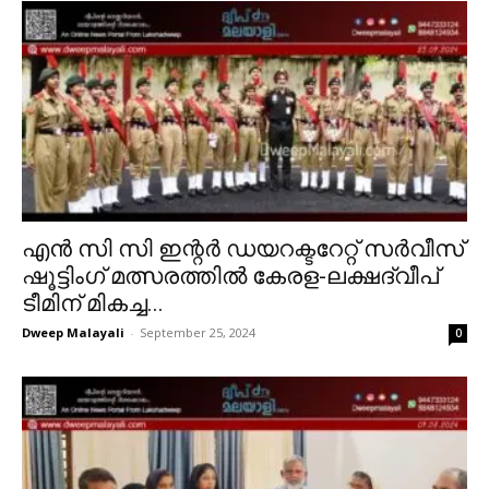
എൻ സി സി ഇന്റർ ഡയറക്ടറേറ്റ് സർവീസ്
ഷൂട്ടിംഗ് മത്സരത്തിൽ കേരള-ലക്ഷദ്വീപ്
ടീമിന് മികച്ച...
Dweep Malayali
-
September 25, 2024
0