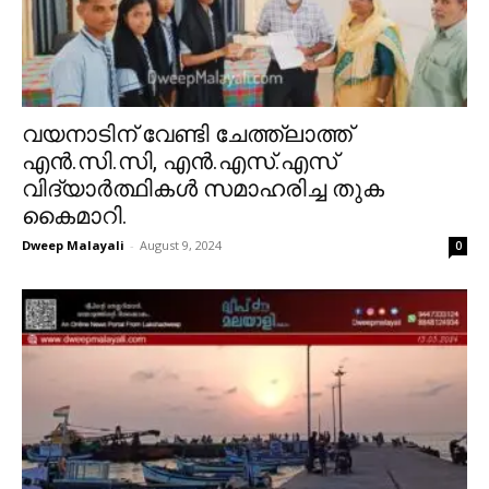
വയനാടിന് വേണ്ടി ചേത്ത്ലാത്ത്
എൻ.സി.സി, എൻ.എസ്.എസ്
വിദ്യാർത്ഥികൾ സമാഹരിച്ച തുക
കൈമാറി.
Dweep Malayali
-
August 9, 2024
0