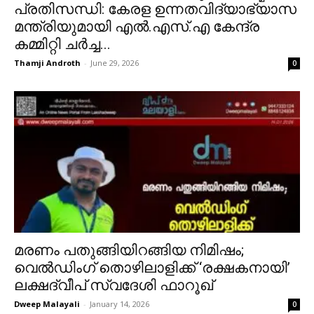
പ്രതിസന്ധി: കേരള ഉന്നതവിദ്യാഭ്യാസ
മന്ത്രിയുമായി എൽ.എസ്.എ കേന്ദ്ര
കമ്മിറ്റി ചർച്ച...
Thamji Androth
-
June 29, 2026
0
മരണം പതുങ്ങിയിറങ്ങിയ നിമിഷം;
വെൽഡിംഗ് തൊഴിലാളിക്ക് ‘രക്ഷകനായി’
ലക്ഷദ്വീപ് സ്വദേശി ഫാറൂഖ്
Dweep Malayali
-
January 14, 2026
0