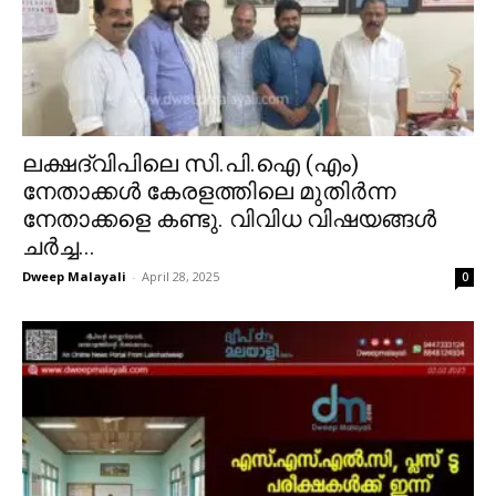
ലക്ഷദ്വിപിലെ സി.പി.ഐ (എം)
നേതാക്കൾ കേരളത്തിലെ മുതിർന്ന
നേതാക്കളെ കണ്ടു. വിവിധ വിഷയങ്ങൾ
ചർച്ച...
Dweep Malayali
-
April 28, 2025
0