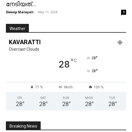
നേടിയത്...
Dweep Malayali
-
May 11, 2024
0
Weather
KAVARATTI
Overcast Clouds
°
28
°
C
28
°
28
77 %
9kmh
100 %
FRI
SAT
SUN
MON
TUE
28
°
28
°
28
°
28
°
28
°
Breaking News