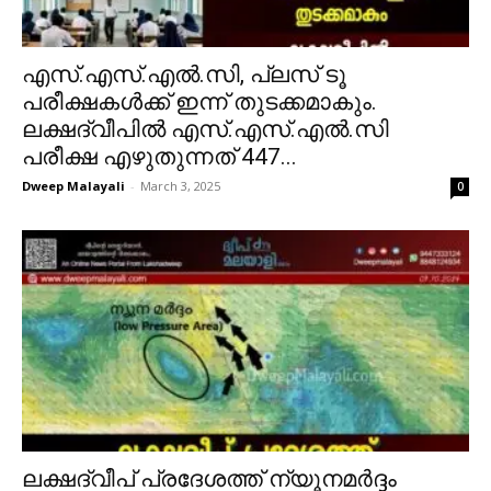
എസ്.എസ്.എൽ.സി, പ്ലസ് ടൂ
പരീക്ഷകൾക്ക് ഇന്ന് തുടക്കമാകും.
ലക്ഷദ്വീപിൽ എസ്.എസ്.എൽ.സി
പരീക്ഷ എഴുതുന്നത് 447...
Dweep Malayali
-
March 3, 2025
0
ലക്ഷദ്വീപ് പ്രദേശത്ത് ന്യൂനമർദ്ദം