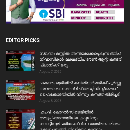
EDITOR PICKS
സ്വന്തം മണ്ണിൽ അന്യരാക്കപ്പെടുന്ന ദ്വീപ്
നിവാസികൾ. ലക്ഷദ്വീപ് ടൗൺ ആന്റ് കണ്ട്രി
പ്ലാനിംഗ്; ഒരു...
August 7, 2026
പണ്ടാരം ഭൂമിയിൽ കവിൽദാർമാർക്ക് പൂർണ്ണ
അവകാശം: ലക്ഷദ്വീപ് അഡ്മിനിസ്ട്രേഷന്
ഹൈക്കോടതിയിൽ നിന്നും കനത്ത തിരിച്ചടി
August 5, 2026
​എം.വി. കോറൽസ് ജെട്ടിയിൽ
അടുപ്പിക്കാനായില്ല; കപ്പലിനും
ബോട്ടിനുമിടയിലേക്ക് വീണ യാത്രക്കാരിയെ
രക്ഷപ്പെടുത്തി. വീഡിയോ കാണാം...