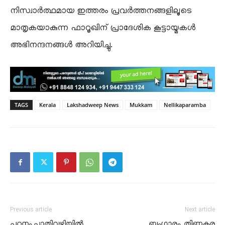
നിസ്വാർത്ഥമായ ഇത്തരം പ്രവർത്തനങ്ങളിലൂടെ
മാതൃകയാകുന്ന ഫാറൂഖിന് പ്രാദേശിക കൂട്ടായ്മകൾ
അഭിനന്ദനങ്ങൾ അറിയിച്ചു.
TAGS
Kerala
Lakshadweep News
Mukkam
Nellikaparamba
Previous article
Next article
പഠനം പാതിവഴിയിൽ
ബംഗാരം, തിണ്ണകര