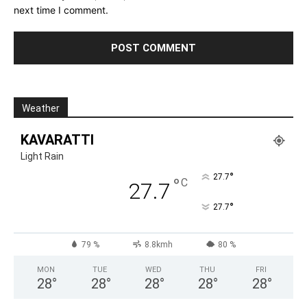
next time I comment.
Weather
KAVARATTI
Light Rain
°
27.7
°
C
27.7
°
27.7
79 %
8.8kmh
80 %
MON
TUE
WED
THU
FRI
28
°
28
°
28
°
28
°
28
°