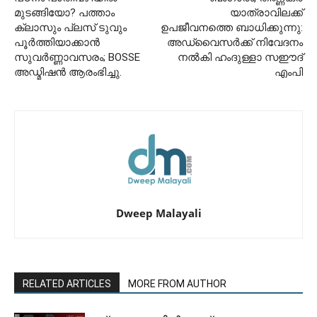
മുടങ്ങിയോ? പത്താം
യാത്രാവിലക്ക്
ക്ലാസും പ്ലസ് ടുവും
ഉപജീവനത്തെ ബാധിക്കുന്നു:
പൂർത്തിയാക്കാൻ
അഡ്വൈസർക്ക് നിവേദനം
സുവർണ്ണാവസരം; BOSSE
നൽകി ഹംദുള്ളാ സഈദ്
അഡ്മിഷൻ ആരംഭിച്ചു.
എംപി
Dweep Malayali
RELATED ARTICLES
MORE FROM AUTHOR