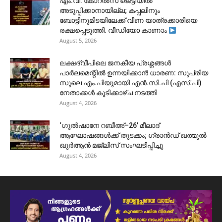
​എം.വി. കോറൽസ് ജെട്ടിയിൽ
അടുപ്പിക്കാനായില്ല; കപ്പലിനും
ബോട്ടിനുമിടയിലേക്ക് വീണ യാത്രക്കാരിയെ
രക്ഷപ്പെടുത്തി. വീഡിയോ കാണാം
August 5, 2026
ലക്ഷദ്വീപിലെ ജനകീയ പ്രശ്നങ്ങൾ
പാർലമെന്റിൽ ഉന്നയിക്കാൻ ധാരണ: സുപ്രിയ
സുലെ എം.പിയുമായി എൻ.സി.പി (എസ്.പി)
നേതാക്കൾ കൂടിക്കാഴ്ച നടത്തി
August 4, 2026
‘ഗുൽഷാനേ റബീഅ്–26’ മീലാദ്
ആഘോഷങ്ങൾക്ക് തുടക്കം; ഗ്രാൻഡ് ഖത്മുൽ
ഖുർആൻ മജ്‌ലിസ് സംഘടിപ്പിച്ചു
August 4, 2026