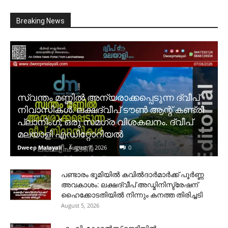
Breaking News
സ്വന്തം മണ്ണിൽ അന്യരാക്കപ്പെടുന്ന ദ്വീപ്
നിവാസികൾ. ലക്ഷദ്വീപ് ടൗൺ ആന്റ് കണ്ട്രി
പ്ലാനിംഗ്; ഒരു സമഗ്ര വിശകലനം. ദ്വീപ്
മലയാളി എഡിറ്റോറിയൽ
Dweep Malayali
-
August 7, 2026
0
പണ്ടാരം ഭൂമിയിൽ കവിൽദാർമാർക്ക് പൂർണ്ണ
അവകാശം: ലക്ഷദ്വീപ് അഡ്മിനിസ്ട്രേഷന്
ഹൈക്കോടതിയിൽ നിന്നും കനത്ത തിരിച്ചടി
August 5, 2026