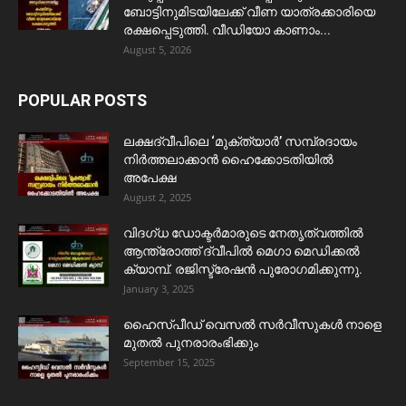
ബോട്ടിനുമിടയിലേക്ക് വീണ യാത്രക്കാരിയെ
രക്ഷപ്പെടുത്തി. വീഡിയോ കാണാം...
August 5, 2026
POPULAR POSTS
ലക്ഷദ്വീപിലെ ‘മുക്ത്യാർ’ സമ്പ്രദായം
നിർത്തലാക്കാൻ ഹൈക്കോടതിയിൽ
അപേക്ഷ
August 2, 2025
വിദഗ്ധ ഡോക്ടർമാരുടെ നേതൃത്വത്തിൽ
ആന്ത്രോത്ത് ദ്വീപിൽ മെഗാ മെഡിക്കൽ
ക്യാമ്പ്. രജിസ്ട്രേഷൻ പുരോഗമിക്കുന്നു.
January 3, 2025
ഹൈസ്പീഡ് വെസൽ സർവീസുകൾ നാളെ
മുതൽ പുനരാരംഭിക്കും
September 15, 2025