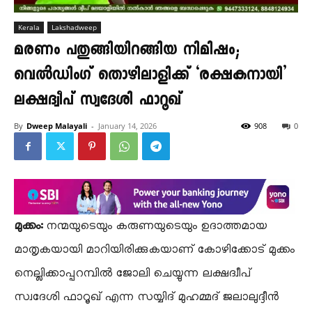
Kerala
Lakshadweep
മരണം പതുങ്ങിയിറങ്ങിയ നിമിഷം;
വെൽഡിംഗ് തൊഴിലാളിക്ക് ‘രക്ഷകനായി’
ലക്ഷദ്വീപ് സ്വദേശി ഫാറൂഖ്
By
Dweep Malayali
-
January 14, 2026
908
0
മുക്കം:
നന്മയുടെയും കരുണയുടെയും ഉദാത്തമായ
മാതൃകയായി മാറിയിരിക്കുകയാണ് കോഴിക്കോട് മുക്കം
നെല്ലിക്കാപ്പറമ്പിൽ ജോലി ചെയ്യുന്ന ലക്ഷദ്വീപ്
സ്വദേശി ഫാറൂഖ് എന്ന സയ്യിദ് മുഹമ്മദ് ജലാലുദ്ദീൻ