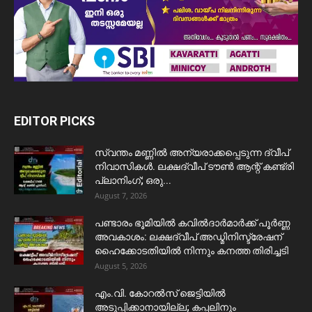
EDITOR PICKS
സ്വന്തം മണ്ണിൽ അന്യരാക്കപ്പെടുന്ന ദ്വീപ്
നിവാസികൾ. ലക്ഷദ്വീപ് ടൗൺ ആന്റ് കണ്ട്രി
പ്ലാനിംഗ്; ഒരു...
August 7, 2026
പണ്ടാരം ഭൂമിയിൽ കവിൽദാർമാർക്ക് പൂർണ്ണ
അവകാശം: ലക്ഷദ്വീപ് അഡ്മിനിസ്ട്രേഷന്
ഹൈക്കോടതിയിൽ നിന്നും കനത്ത തിരിച്ചടി
August 5, 2026
​എം.വി. കോറൽസ് ജെട്ടിയിൽ
അടുപ്പിക്കാനായില്ല; കപ്പലിനും