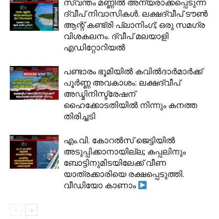
സ്വന്തം മണ്ണിൽ അന്യരാക്കപ്പെടുന്ന
ദ്വീപ് നിവാസികൾ. ലക്ഷദ്വീപ് ടൗൺ
ആന്റ് കണ്ട്രി പ്ലാനിംഗ്; ഒരു സമഗ്ര
വിശകലനം. ദ്വീപ് മലയാളി
എഡിറ്റോറിയൽ
പണ്ടാരം ഭൂമിയിൽ കവിൽദാർമാർക്ക്
പൂർണ്ണ അവകാശം: ലക്ഷദ്വീപ്
അഡ്മിനിസ്ട്രേഷന്
ഹൈക്കോടതിയിൽ നിന്നും കനത്ത
തിരിച്ചടി
​എം.വി. കോറൽസ് ജെട്ടിയിൽ
അടുപ്പിക്കാനായില്ല; കപ്പലിനും
ബോട്ടിനുമിടയിലേക്ക് വീണ
യാത്രക്കാരിയെ രക്ഷപ്പെടുത്തി.
വീഡിയോ കാണാം