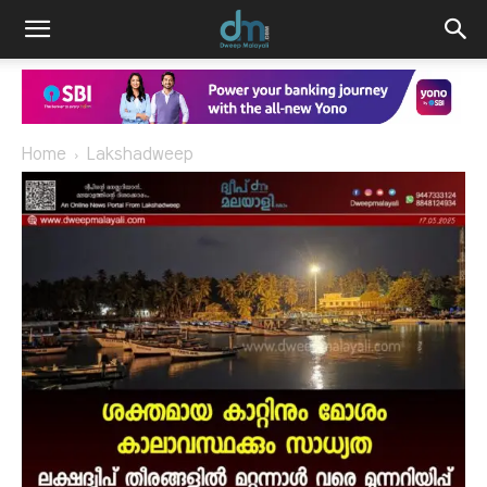
Home
Lakshadweep