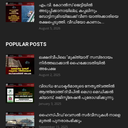
​എം.വി. കോറൽസ് ജെട്ടിയിൽ
അടുപ്പിക്കാനായില്ല; കപ്പലിനും
ബോട്ടിനുമിടയിലേക്ക് വീണ യാത്രക്കാരിയെ
രക്ഷപ്പെടുത്തി. വീഡിയോ കാണാം...
August 5, 2026
POPULAR POSTS
ലക്ഷദ്വീപിലെ ‘മുക്ത്യാർ’ സമ്പ്രദായം
നിർത്തലാക്കാൻ ഹൈക്കോടതിയിൽ
അപേക്ഷ
August 2, 2025
വിദഗ്ധ ഡോക്ടർമാരുടെ നേതൃത്വത്തിൽ
ആന്ത്രോത്ത് ദ്വീപിൽ മെഗാ മെഡിക്കൽ
ക്യാമ്പ്. രജിസ്ട്രേഷൻ പുരോഗമിക്കുന്നു.
January 3, 2025
ഹൈസ്പീഡ് വെസൽ സർവീസുകൾ നാളെ
മുതൽ പുനരാരംഭിക്കും
September 15, 2025