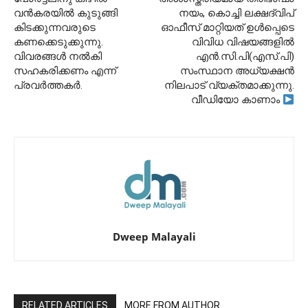
വൻകരയിൽ കുടുങ്ങി
നയം, കൊച്ചി ലക്ഷദ്വിപ്
കിടക്കുന്നവരുടെ
ഓഫീസ് മാറ്റിയത് ഉൾപ്പെടെ
കണക്കെടുക്കുന്നു.
വിവിധ വിഷയങ്ങളിൽ
വിവരങ്ങൾ നൽകി
എൻ.സി.പി(എസ്.പി)
സഹകരിക്കണം എന്ന്
സംസ്ഥാന അധ്യക്ഷൻ
പ്രവർത്തകർ.
നിലപാട് വ്യക്തമാക്കുന്നു.
വീഡിയോ കാണാം
Dweep Malayali
RELATED ARTICLES
MORE FROM AUTHOR