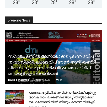
28
°
28
°
28
°
28
°
28
°
Breaking News
സ്വന്തം മണ്ണിൽ അന്യരാക്കപ്പെടുന്ന ദ്വീപ്
നിവാസികൾ. ലക്ഷദ്വീപ് ടൗൺ ആന്റ് കണ്ട്രി
പ്ലാനിംഗ്; ഒരു സമഗ്ര വിശകലനം. ദ്വീപ്
മലയാളി എഡിറ്റോറിയൽ
Dweep Malayali
-
August 7, 2026
0
പണ്ടാരം ഭൂമിയിൽ കവിൽദാർമാർക്ക് പൂർണ്ണ
അവകാശം: ലക്ഷദ്വീപ് അഡ്മിനിസ്ട്രേഷന്
ഹൈക്കോടതിയിൽ നിന്നും കനത്ത തിരിച്ചടി
August 5, 2026