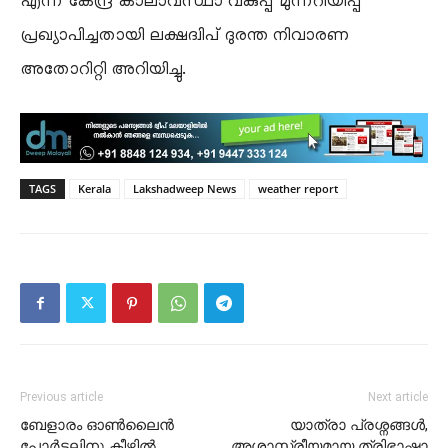
എന്ന് കേന്ദ്ര കാലാവസ്ഥാ വകുപ്പ് മുന്നറിയിപ്പ്
പ്രഖ്യാപിച്ചതായി ലക്ഷദ്വിപ് ദുരന്ത നിവാരണ
അതോറിറ്റി അറിയിച്ചു.
TAGS
Kerala
Lakshadweep News
weather report
Previous article
Next article
ബേളാരം ഓൺലൈൻ
യാത്രാ പ്രശ്നങ്ങൾ,
പോർട്ടലിനു കീഴിൽ
അശാസ്ത്രീയമായ ത്രിഭാഷാ