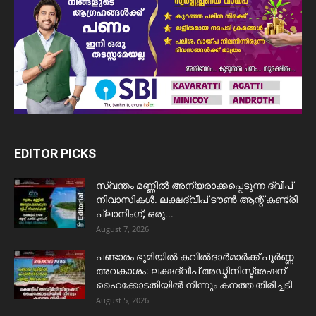
EDITOR PICKS
സ്വന്തം മണ്ണിൽ അന്യരാക്കപ്പെടുന്ന ദ്വീപ്
നിവാസികൾ. ലക്ഷദ്വീപ് ടൗൺ ആന്റ് കണ്ട്രി
പ്ലാനിംഗ്; ഒരു...
August 7, 2026
പണ്ടാരം ഭൂമിയിൽ കവിൽദാർമാർക്ക് പൂർണ്ണ
അവകാശം: ലക്ഷദ്വീപ് അഡ്മിനിസ്ട്രേഷന്
ഹൈക്കോടതിയിൽ നിന്നും കനത്ത തിരിച്ചടി
August 5, 2026