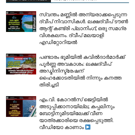
സ്വന്തം മണ്ണിൽ അന്യരാക്കപ്പെടുന്ന
ദ്വീപ് നിവാസികൾ. ലക്ഷദ്വീപ് ടൗൺ
ആന്റ് കണ്ട്രി പ്ലാനിംഗ്; ഒരു സമഗ്ര
വിശകലനം. ദ്വീപ് മലയാളി
എഡിറ്റോറിയൽ
പണ്ടാരം ഭൂമിയിൽ കവിൽദാർമാർക്ക്
പൂർണ്ണ അവകാശം: ലക്ഷദ്വീപ്
അഡ്മിനിസ്ട്രേഷന്
ഹൈക്കോടതിയിൽ നിന്നും കനത്ത
തിരിച്ചടി
​എം.വി. കോറൽസ് ജെട്ടിയിൽ
അടുപ്പിക്കാനായില്ല; കപ്പലിനും
ബോട്ടിനുമിടയിലേക്ക് വീണ
യാത്രക്കാരിയെ രക്ഷപ്പെടുത്തി.
വീഡിയോ കാണാം