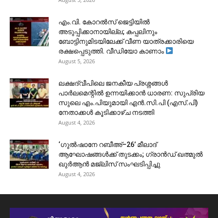
​എം.വി. കോറൽസ് ജെട്ടിയിൽ
അടുപ്പിക്കാനായില്ല; കപ്പലിനും
ബോട്ടിനുമിടയിലേക്ക് വീണ യാത്രക്കാരിയെ
രക്ഷപ്പെടുത്തി. വീഡിയോ കാണാം
August 5, 2026
ലക്ഷദ്വീപിലെ ജനകീയ പ്രശ്നങ്ങൾ
പാർലമെന്റിൽ ഉന്നയിക്കാൻ ധാരണ: സുപ്രിയ
സുലെ എം.പിയുമായി എൻ.സി.പി (എസ്.പി)
നേതാക്കൾ കൂടിക്കാഴ്ച നടത്തി
August 4, 2026
‘ഗുൽഷാനേ റബീഅ്–26’ മീലാദ്
ആഘോഷങ്ങൾക്ക് തുടക്കം; ഗ്രാൻഡ് ഖത്മുൽ
ഖുർആൻ മജ്‌ലിസ് സംഘടിപ്പിച്ചു
August 4, 2026