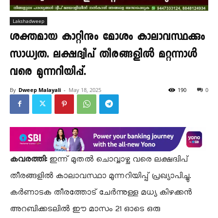
Lakshadweep
ശക്തമായ കാറ്റിനും മോശം കാലാവസ്ഥക്കും
സാധ്യത. ലക്ഷദ്വീപ് തീരങ്ങളിൽ മറ്റന്നാൾ
വരെ മുന്നറിയിപ്പ്.
By
Dweep Malayali
-
May 18, 2025
190
0
കവരത്തി:
ഇന്ന് മുതൽ ചൊവ്വാഴ്ച വരെ ലക്ഷദ്വിപ്
തീരങ്ങളിൽ കാലാവസ്ഥാ മുന്നറിയിപ്പ് പ്രഖ്യാപിച്ചു.
കർണാടക തീരത്തോട് ചേർന്നുള്ള മധ്യ കിഴക്കൻ
അറബിക്കടലിൽ ഈ മാസം 21 ഓടെ ഒരു