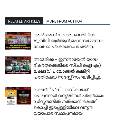
RELATED ARTICLES
MORE FROM AUTHOR
അൽ അബ്റാർ അക്കാദമി ടീൻ
ജൂബിലി ഖുർആൻ മഹാസമ്മേളനം:
ലോഗോ പ്രകാശനം ചെയ്തു.
അമേരിക്ക – ഇസ്രായേൽ യുദ്ധ
ഭീകരതക്കെതിരെ സി.പി.ഐ(എം)
ലക്ഷദ്വിപ് ലോക്കൽ കമ്മിറ്റി
പ്രതിഷേധ സദസ്സ് സംഘടിപ്പിച്ചു.
ലക്ഷദ്വീപ് നിവാസികൾക്ക്
പെരുന്നാൾ വസ്ത്രങ്ങൾ പ്രത്യേക
ഡിസ്കൗണ്ടിൽ നൽകാൻ ഒരുങ്ങി
കൊച്ചി ഇടപ്പള്ളിയിലെ വസ്ത്ര
വ്യാപാര സ്ഥാപനമായ