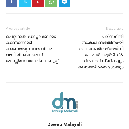
Previous article
Next article
ഒപ്റ്റിക്കൽ ഡാറ്റാ ബോയ
പരിസ്ഥിതി
കാണാതായി.
സംരക്ഷണത്തിനായി
കണ്ടെത്തുന്നവർ വിവരം
കൈകോർത്ത് അമിനി
അറിയിക്കണമെന്ന്
ജവഹർ ആർട്സ് &
ശാസ്ത്രസാങ്കേതിക വകുപ്പ്.
സ്‌പോർട്സ് ക്ലബ്ബും
കവരത്തി മൈ ഭാരതും
Dweep Malayali