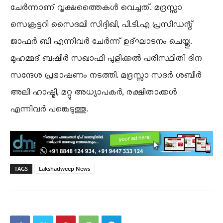
ചേർന്നാണ് വൃക്ഷത്തൈകൾ വെച്ചത്. മദ്രസ്സാ
സെക്രട്ടറി സൈദലി സിദ്ദിഖി, പി.ടി.എ പ്രസിഡന്റ്
ജാഫർ ബി എന്നിവർ ചേർന്ന് ഉദ്ഘാടനം ചെയ്തു.
മുഹമ്മദ് ബഷീർ സഖാഫി പുളിക്കൽ പരിസ്ഥിതി ദിന
സന്ദേശ പ്രഭാഷണം നടത്തി. മദ്രസ്സാ സദർ ശബീർ
അലി ഹാഷ്മി, മറ്റു അധ്യാപകർ, രക്ഷിതാക്കൾ
എന്നിവർ പങ്കെടുത്തു.
TAGS
Lakshadweep News