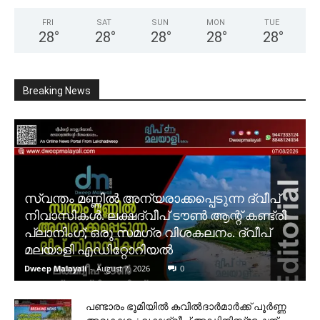
FRI
SAT
SUN
MON
TUE
28
°
28
°
28
°
28
°
28
°
Breaking News
സ്വന്തം മണ്ണിൽ അന്യരാക്കപ്പെടുന്ന ദ്വീപ്
നിവാസികൾ. ലക്ഷദ്വീപ് ടൗൺ ആന്റ് കണ്ട്രി
പ്ലാനിംഗ്; ഒരു സമഗ്ര വിശകലനം. ദ്വീപ്
മലയാളി എഡിറ്റോറിയൽ
Dweep Malayali
-
August 7, 2026
0
പണ്ടാരം ഭൂമിയിൽ കവിൽദാർമാർക്ക് പൂർണ്ണ