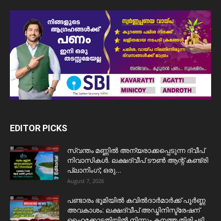
EDITOR PICKS
സ്വന്തം മണ്ണിൽ അന്യരാക്കപ്പെടുന്ന ദ്വീപ്
നിവാസികൾ. ലക്ഷദ്വീപ് ടൗൺ ആന്റ് കണ്ട്രി
പ്ലാനിംഗ്; ഒരു...
August 7, 2026
പണ്ടാരം ഭൂമിയിൽ കവിൽദാർമാർക്ക് പൂർണ്ണ
അവകാശം: ലക്ഷദ്വീപ് അഡ്മിനിസ്ട്രേഷന്
ഹൈക്കോടതിയിൽ നിന്നും കനത്ത തിരിച്ചടി