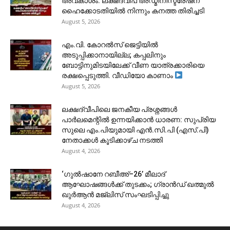
അവകാശം: ലക്ഷദ്വീപ് അഡ്മിനിസ്ട്രേഷന്
ഹൈക്കോടതിയിൽ നിന്നും കനത്ത തിരിച്ചടി
August 5, 2026
​എം.വി. കോറൽസ് ജെട്ടിയിൽ
അടുപ്പിക്കാനായില്ല; കപ്പലിനും
ബോട്ടിനുമിടയിലേക്ക് വീണ യാത്രക്കാരിയെ
രക്ഷപ്പെടുത്തി. വീഡിയോ കാണാം
August 5, 2026
ലക്ഷദ്വീപിലെ ജനകീയ പ്രശ്നങ്ങൾ
പാർലമെന്റിൽ ഉന്നയിക്കാൻ ധാരണ: സുപ്രിയ
സുലെ എം.പിയുമായി എൻ.സി.പി (എസ്.പി)
നേതാക്കൾ കൂടിക്കാഴ്ച നടത്തി
August 4, 2026
‘ഗുൽഷാനേ റബീഅ്–26’ മീലാദ്
ആഘോഷങ്ങൾക്ക് തുടക്കം; ഗ്രാൻഡ് ഖത്മുൽ
ഖുർആൻ മജ്‌ലിസ് സംഘടിപ്പിച്ചു
August 4, 2026