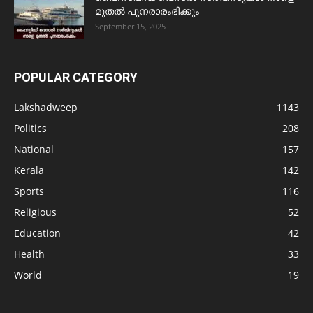
മുതൽ പുനരാരംഭിക്കും
September 15, 2025
POPULAR CATEGORY
Lakshadweep
1143
Politics
208
National
157
Kerala
142
Sports
116
Religious
52
Education
42
Health
33
World
19