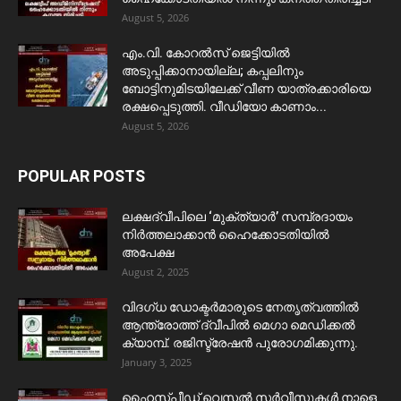
August 5, 2026
​എം.വി. കോറൽസ് ജെട്ടിയിൽ
അടുപ്പിക്കാനായില്ല; കപ്പലിനും
ബോട്ടിനുമിടയിലേക്ക് വീണ യാത്രക്കാരിയെ
രക്ഷപ്പെടുത്തി. വീഡിയോ കാണാം...
August 5, 2026
POPULAR POSTS
ലക്ഷദ്വീപിലെ ‘മുക്ത്യാർ’ സമ്പ്രദായം
നിർത്തലാക്കാൻ ഹൈക്കോടതിയിൽ
അപേക്ഷ
August 2, 2025
വിദഗ്ധ ഡോക്ടർമാരുടെ നേതൃത്വത്തിൽ
ആന്ത്രോത്ത് ദ്വീപിൽ മെഗാ മെഡിക്കൽ
ക്യാമ്പ്. രജിസ്ട്രേഷൻ പുരോഗമിക്കുന്നു.
January 3, 2025
ഹൈസ്പീഡ് വെസൽ സർവീസുകൾ നാളെ