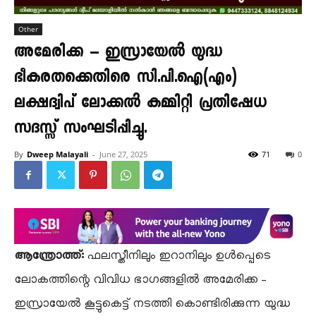
Other
അമേരിക്ക – ഇസ്രായേൽ യുദ്ധ
ഭീകരതക്കെതിരെ സി.പി.ഐ(എം)
ലക്ഷദ്വിപ് ലോക്കൽ കമ്മിറ്റി പ്രതിഷേധ
സദസ്സ് സംഘടിപ്പിച്ചു.
By
Dweep Malayali
-
June 27, 2025
71
0
ആന്ത്രോത്ത്:
ഫലസ്തീനിലും ഇറാനിലും ഉൾപ്പെടെ
ലോകത്തിന്റെ വിവിധ ഭാഗങ്ങളിൽ അമേരിക്ക –
ഇസ്രായേൽ കൂട്ടുകെട്ട് നടത്തി കൊണ്ടിരിക്കുന്ന യുദ്ധ