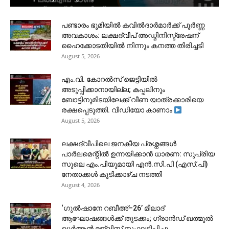
പണ്ടാരം ഭൂമിയിൽ കവിൽദാർമാർക്ക് പൂർണ്ണ
അവകാശം: ലക്ഷദ്വീപ് അഡ്മിനിസ്ട്രേഷന്
ഹൈക്കോടതിയിൽ നിന്നും കനത്ത തിരിച്ചടി
August 5, 2026
​എം.വി. കോറൽസ് ജെട്ടിയിൽ
അടുപ്പിക്കാനായില്ല; കപ്പലിനും
ബോട്ടിനുമിടയിലേക്ക് വീണ യാത്രക്കാരിയെ
രക്ഷപ്പെടുത്തി. വീഡിയോ കാണാം
August 5, 2026
ലക്ഷദ്വീപിലെ ജനകീയ പ്രശ്നങ്ങൾ
പാർലമെന്റിൽ ഉന്നയിക്കാൻ ധാരണ: സുപ്രിയ
സുലെ എം.പിയുമായി എൻ.സി.പി (എസ്.പി)
നേതാക്കൾ കൂടിക്കാഴ്ച നടത്തി
August 4, 2026
‘ഗുൽഷാനേ റബീഅ്–26’ മീലാദ്
ആഘോഷങ്ങൾക്ക് തുടക്കം; ഗ്രാൻഡ് ഖത്മുൽ
ഖുർആൻ മജ്‌ലിസ് സംഘടിപ്പിച്ചു