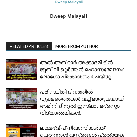
Dweep Malayali
RELATED ARTICLES
MORE FROM AUTHOR
അൽ അബ്റാർ അക്കാദമി ടീൻ
ജൂബിലി ഖുർആൻ മഹാസമ്മേളനം:
ലോഗോ പ്രകാശനം ചെയ്തു.
പരിസ്ഥിതി ദിനത്തിൽ
വൃക്ഷത്തൈകൾ വച്ച് മാതൃകയായി
അമിനി ദീനുൽ ഇസ്ലാം മദ്രസ്സാ
വിദ്യാർത്ഥികൾ.
ലക്ഷദ്വീപ് നിവാസികൾക്ക്
പെരുന്നാൾ വസ്ത്രങ്ങൾ പ്രത്യേക