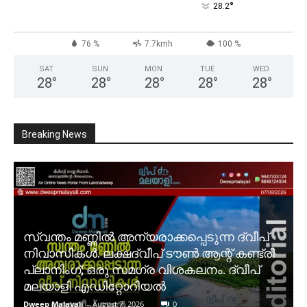
°
28.2
76 %
7.7kmh
100 %
SAT
SUN
MON
TUE
WED
28
°
28
°
28
°
28
°
28
°
Breaking News
സ്വന്തം മണ്ണിൽ അന്യരാക്കപ്പെടുന്ന ദ്വീപ്
നിവാസികൾ. ലക്ഷദ്വീപ് ടൗൺ ആന്റ് കണ്ട്രി
പ്ലാനിംഗ്; ഒരു സമഗ്ര വിശകലനം. ദ്വീപ്
മലയാളി എഡിറ്റോറിയൽ
Dweep Malayali
-
August 7, 2026
0