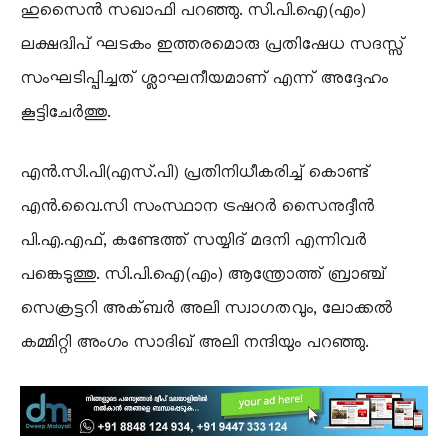
ഹുസൈൻ സഖാഫി പറഞ്ഞു. സി.പി.ഐ(എം)
ലക്ഷദ്വിപ് ഘടകം ഇത്തരമൊരു പ്രതിഷേധ സദസ്സ്
സംഘടിപ്പിച്ചത് ശ്ലാഘനീയമാണ് എന്ന് അദ്ദേഹം
കൂട്ടിചേർത്തു.
എൻ.സി.പി(എസ്.പി) പ്രതിനിധീകരിച്ച് കൊണ്ട്
എൻ.വൈ.സി സംസ്ഥാന ട്രഷറർ സൈനുദ്ദീൻ
പി.എ.എഫ്, കണ്ടേത്ത് സയ്യിദ് മദനി എന്നിവർ
പങ്കെടുത്തു. സി.പി.ഐ(എം) ആന്ത്രോത്ത് ബ്രാഞ്ച്
സെക്രട്ടറി അക്ബർ അലി സ്വാഗതവും, ലോക്കൽ
കമ്മിറ്റി അംഗം സാദിഖ് അലി നന്ദിയും പറഞ്ഞു.