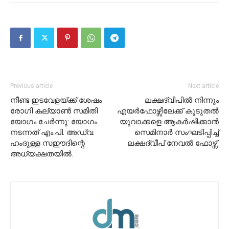
Previous article
Next article
നീണ്ട ഇടവേളയ്ക്ക് ശേഷം
ലക്ഷദ്വീപിൽ നിന്നും
രോഗി കല്യാൺ സമിതി
എയർഫോഴ്സിലേക്ക് കൂടുതൽ
യോഗം ചേർന്നു: യോഗം
യുവാക്കളെ ആകർഷിക്കാൻ
നടന്നത് എം.പി. അഡ്വ.
സെമിനാർ സംഘടിപ്പിച്ച്
ഹംദുള്ള സഈദിന്റെ
ലക്ഷദ്വീപ് നേവൽ ഫോഴ്സ്.
അധ്യക്ഷതയിൽ.