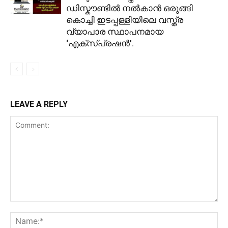
ഡിസ്കൗണ്ടിൽ നൽകാൻ ഒരുങ്ങി
കൊച്ചി ഇടപ്പള്ളിയിലെ വസ്ത്ര
വ്യാപാര സ്ഥാപനമായ
‘എക്സ്പ്രഷൻ’.
LEAVE A REPLY