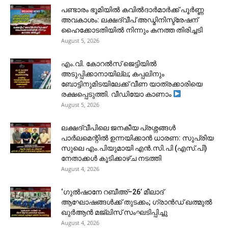
പണ്ടാരം ഭൂമിയിൽ കവിൽദാർമാർക്ക് പൂർണ്ണ
അവകാശം: ലക്ഷദ്വീപ് അഡ്മിനിസ്ട്രേഷന്
ഹൈക്കോടതിയിൽ നിന്നും കനത്ത തിരിച്ചടി
August 5, 2026
​എം.വി. കോറൽസ് ജെട്ടിയിൽ
അടുപ്പിക്കാനായില്ല; കപ്പലിനും
ബോട്ടിനുമിടയിലേക്ക് വീണ യാത്രക്കാരിയെ
രക്ഷപ്പെടുത്തി. വീഡിയോ കാണാം
August 5, 2026
ലക്ഷദ്വീപിലെ ജനകീയ പ്രശ്നങ്ങൾ
പാർലമെന്റിൽ ഉന്നയിക്കാൻ ധാരണ: സുപ്രിയ
സുലെ എം.പിയുമായി എൻ.സി.പി (എസ്.പി)
നേതാക്കൾ കൂടിക്കാഴ്ച നടത്തി
August 4, 2026
‘ഗുൽഷാനേ റബീഅ്–26’ മീലാദ്
ആഘോഷങ്ങൾക്ക് തുടക്കം; ഗ്രാൻഡ് ഖത്മുൽ
ഖുർആൻ മജ്‌ലിസ് സംഘടിപ്പിച്ചു
August 4, 2026