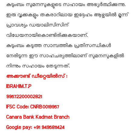
കുടുംബം സുമനസുകളുടെ സഹായം അഭ്യർത്ഥിക്കുന്നു.
ഇരു വൃക്കകളും തകരാറിലായ ഇദ്ദേഹം ആഴ്ചയിൽ മൂന്ന്
പ്രാവശ്യം ഡയാലിസിസിന്
വിധേയനായികൊണ്ടിരിക്കുകയാണ്.
കുടുംബം കടുത്ത സാമ്പത്തിക പ്രതിസന്ധികൾ
നേരിടുന്ന ഈ സാഹചര്യത്തിലാണ് സുമനസുകളിൽ
നിന്നും സഹായം തേടുന്നത്.
അക്കൗണ്ട് ഡീറ്റെയിൽസ് :
IBRAHIM.T.P
99572200002821
IFSC Code: CNRB0019957
Canara Bank Kadmat Branch
Google pay: +91 9495811424