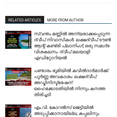
RELATED ARTICLES
MORE FROM AUTHOR
സ്വന്തം മണ്ണിൽ അന്യരാക്കപ്പെടുന്ന
ദ്വീപ് നിവാസികൾ. ലക്ഷദ്വീപ് ടൗൺ
ആന്റ് കണ്ട്രി പ്ലാനിംഗ്; ഒരു സമഗ്ര
വിശകലനം. ദ്വീപ് മലയാളി
എഡിറ്റോറിയൽ
പണ്ടാരം ഭൂമിയിൽ കവിൽദാർമാർക്ക്
പൂർണ്ണ അവകാശം: ലക്ഷദ്വീപ്
അഡ്മിനിസ്ട്രേഷന്
ഹൈക്കോടതിയിൽ നിന്നും കനത്ത
തിരിച്ചടി
​എം.വി. കോറൽസ് ജെട്ടിയിൽ
അടുപ്പിക്കാനായില്ല; കപ്പലിനും