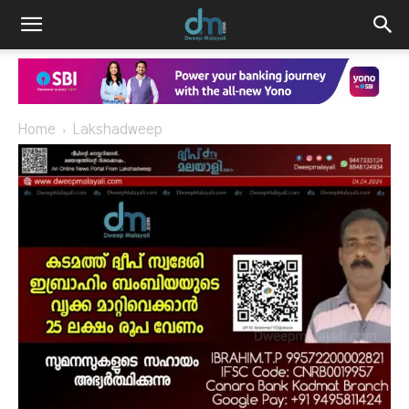
Home
Lakshadweep