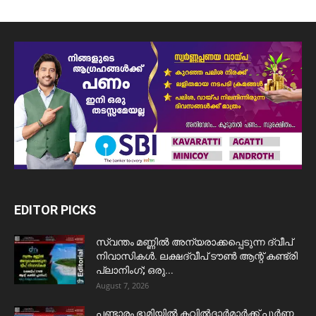
EDITOR PICKS
സ്വന്തം മണ്ണിൽ അന്യരാക്കപ്പെടുന്ന ദ്വീപ്
നിവാസികൾ. ലക്ഷദ്വീപ് ടൗൺ ആന്റ് കണ്ട്രി
പ്ലാനിംഗ്; ഒരു...
August 7, 2026
പണ്ടാരം ഭൂമിയിൽ കവിൽദാർമാർക്ക് പൂർണ്ണ