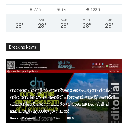
77 %
9kmh
100 %
FRI
SAT
SUN
MON
TUE
28
°
28
°
28
°
28
°
28
°
Breaking News
സ്വന്തം മണ്ണിൽ അന്യരാക്കപ്പെടുന്ന ദ്വീപ്
നിവാസികൾ. ലക്ഷദ്വീപ് ടൗൺ ആന്റ് കണ്ട്രി
പ്ലാനിംഗ്; ഒരു സമഗ്ര വിശകലനം. ദ്വീപ്
മലയാളി എഡിറ്റോറിയൽ
Dweep Malayali
-
August 7, 2026
0