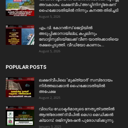
അവകാശം: ലക്ഷദ്വീപ് അഡ്മിനിസ്ട്രേഷന്
ഹൈക്കോടതിയിൽ നിന്നും കനത്ത തിരിച്ചടി
August 5, 2026
​എം.വി. കോറൽസ് ജെട്ടിയിൽ
അടുപ്പിക്കാനായില്ല; കപ്പലിനും
ബോട്ടിനുമിടയിലേക്ക് വീണ യാത്രക്കാരിയെ
രക്ഷപ്പെടുത്തി. വീഡിയോ കാണാം...
August 5, 2026
POPULAR POSTS
ലക്ഷദ്വീപിലെ ‘മുക്ത്യാർ’ സമ്പ്രദായം
നിർത്തലാക്കാൻ ഹൈക്കോടതിയിൽ
അപേക്ഷ
August 2, 2025
വിദഗ്ധ ഡോക്ടർമാരുടെ നേതൃത്വത്തിൽ
ആന്ത്രോത്ത് ദ്വീപിൽ മെഗാ മെഡിക്കൽ
ക്യാമ്പ്. രജിസ്ട്രേഷൻ പുരോഗമിക്കുന്നു.
January 3, 2025