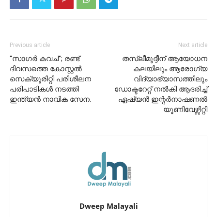
Previous article
Next article
“സാഗർ കവച്”; രണ്ട്
തസ്‌ലീമുദ്ദീന് ആയോധന
ദിവസത്തെ കോസ്റ്റൽ
കലയിലും ആരോഗ്യ
സെക്യൂരിറ്റി പരിശീലന
വിദ്യാഭ്യാസത്തിലും
പരിപാടികൾ നടത്തി
ഡോക്ടറേറ്റ് നൽകി ആദരിച്ച്
ഇന്ത്യൻ നാവിക സേന.
ഏഷ്യൻ ഇന്റർനാഷണൽ
യൂണിവേഴ്സിറ്റി
Dweep Malayali