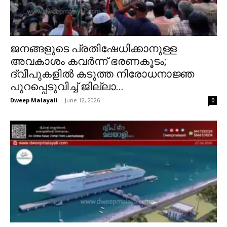
ജനങ്ങളുടെ പ്രതിഷേധിക്കാനുള്ള
അവകാശം കവർന്ന് ഭരണകൂടം;
ദ്വീപുകളിൽ കടുത്ത നിരോധനാജ്ഞ
പുറപ്പെടുവിച്ച് ജില്ലാ...
Dweep Malayali
-
June 12, 2026
0