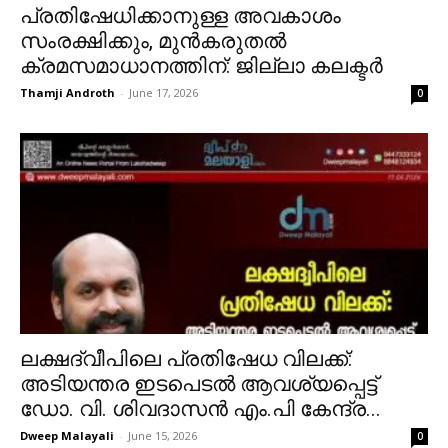
പ്രതിഷേധിക്കാനുള്ള അവകാശം
സംരക്ഷിക്കും, മുൻകരുതൽ
ക്രമസമാധാനത്തിന്: ജില്ലാ കലക്ടർ
Thamji Androth
-
June 17, 2026
0
ലക്ഷദ്വീപിലെ പ്രതിഷേധ വിലക്ക്:
അടിയന്തര ഇടപെടൽ ആവശ്യപ്പെട്ട്
ഡോ. വി. ശിവദാസൻ എം.പി കേന്ദ്ര...
Dweep Malayali
-
June 15, 2026
0