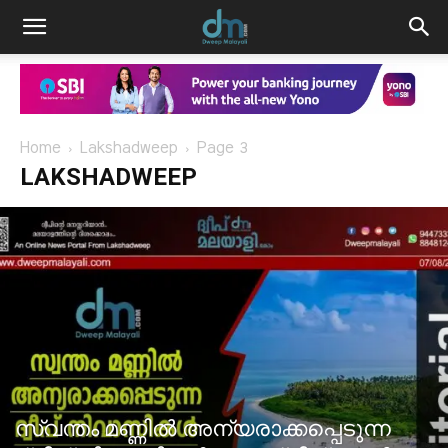
Home
Lakshadweep
Page 3
LAKSHADWEEP
സ്വന്തം മണ്ണിൽ അന്യരാക്കപ്പെടുന്ന