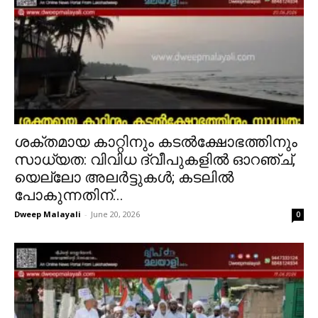
ശക്തമായ കാറ്റിനും കടൽക്ഷോഭത്തിനും
സാധ്യത: വിവിധ ദ്വീപുകളിൽ ഓറഞ്ച്,
യെല്ലോ അലർട്ടുകൾ; കടലിൽ
പോകുന്നതിന്...
Dweep Malayali
-
June 20, 2026
0