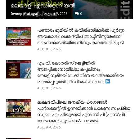
മലയാളി എഡിറ്റോറിയൽ
Dweep Malayali
-
August 7, 2026
0
പണ്ടാരം ഭൂമിയിൽ കവിൽദാർമാർക്ക് പൂർണ്ണ
അവകാശം: ലക്ഷദ്വീപ് അഡ്മിനിസ്ട്രേഷന്
ഹൈക്കോടതിയിൽ നിന്നും കനത്ത തിരിച്ചടി
August 5, 2026
​എം.വി. കോറൽസ് ജെട്ടിയിൽ
അടുപ്പിക്കാനായില്ല; കപ്പലിനും
ബോട്ടിനുമിടയിലേക്ക് വീണ യാത്രക്കാരിയെ
രക്ഷപ്പെടുത്തി. വീഡിയോ കാണാം
August 5, 2026
ലക്ഷദ്വീപിലെ ജനകീയ പ്രശ്നങ്ങൾ
പാർലമെന്റിൽ ഉന്നയിക്കാൻ ധാരണ: സുപ്രിയ
സുലെ എം.പിയുമായി എൻ.സി.പി (എസ്.പി)
നേതാക്കൾ കൂടിക്കാഴ്ച നടത്തി
August 4, 2026