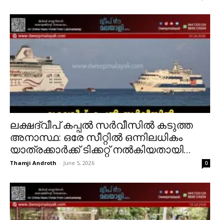
ലക്ഷദ്വീപ് കപ്പൽ സർവീസിൽ കടുത്ത
അനാസ്ഥ: ഒരേ സീറ്റിൽ ഒന്നിലധികം
യാത്രക്കാർക്ക് ടിക്കറ്റ് നൽകിയതായി...
Thamji Androth
-
June 5, 2026
0