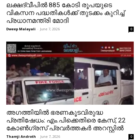
ലക്ഷദ്വീപിൽ 885 കോടി രൂപയുടെ
വികസന പദ്ധതികൾക്ക് തുടക്കം കുറിച്ച്
പ്രധാനമന്ത്രി മോദി
Dweep Malayali
-
June 7, 2026
0
അഗത്തിയിൽ ഭരണകൂടവിരുദ്ധ
പ്രതിഷേധം: എം.പിക്കെതിരെ കേസ്, 22
കോൺഗ്രസ് പ്രവർത്തകർ അറസ്റ്റിൽ
Thamji Androth
-
June 7, 2026
0