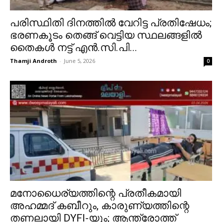
പരിസ്ഥിതി ദിനത്തിൽ വേറിട്ട പ്രതിഷേധം;
ഭരണകൂടം തെങ്ങ് വെട്ടിയ സ്ഥലങ്ങളിൽ
തൈകൾ നട്ട് എൻ.സി.പി...
Thamji Androth
-
June 5, 2026
0
മനോധൈര്യത്തിന്റെ പ്രതീകമായി
അഹമ്മദ് കബീറും, കാരുണ്യത്തിന്റെ
തണലായി DYFI-യും; ആന്ത്രോത്ത്