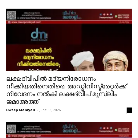
ലക്ഷദ്വീപിൽ മദ്യനിരോധനം
നീക്കിയതിനെതിരെ; അഡ്മിനിസ്ട്രേറ്റർക്ക്
നിവേദനം നൽകി ലക്ഷദ്വീപ് മുസ്ലിം
ജമാഅത്ത്
Dweep Malayali
-
June 13, 2026
0