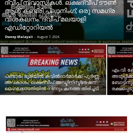
ദ്വീപ് നിവാസികൾ. ലക്ഷദ്വീപ് ടൗൺ
ആന്റ് കണ്ട്രി പ്ലാനിംഗ്; ഒരു സമഗ്ര
വിശകലനം. ദ്വീപ് മലയാളി
എഡിറ്റോറിയൽ
Dweep Malayali
-
August 7, 2026
​എം.വി. 
പണ്ടാരം ഭൂമിയിൽ കവിൽദാർമാർക്ക് പൂർണ്ണ
അടുപ്പിക
അവകാശം: ലക്ഷദ്വീപ് അഡ്മിനിസ്ട്രേഷന്
ബോട്ടിനു
ഹൈക്കോടതിയിൽ നിന്നും കനത്ത തിരിച്ചടി
രക്ഷപ്പ