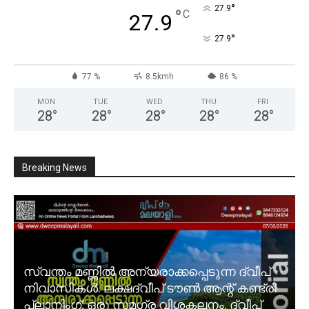
°
27.9
°
C
27.9
°
27.9
77 %
8.5kmh
86 %
MON
TUE
WED
THU
FRI
28
°
28
°
28
°
28
°
28
°
Breaking News
സ്വന്തം മണ്ണിൽ അന്യരാക്കപ്പെടുന്ന ദ്വീപ്
നിവാസികൾ. ലക്ഷദ്വീപ് ടൗൺ ആന്റ് കണ്ട്രി
പ്ലാനിംഗ്; ഒരു സമഗ്ര വിശകലനം. ദ്വീപ്