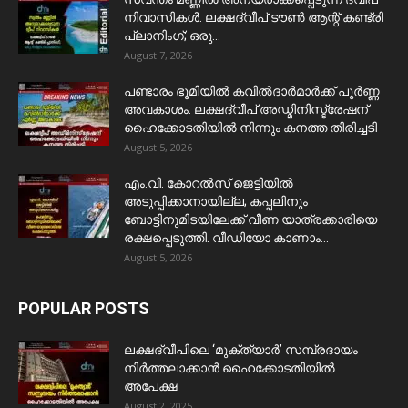
നിവാസികൾ. ലക്ഷദ്വീപ് ടൗൺ ആന്റ് കണ്ട്രി
പ്ലാനിംഗ്; ഒരു...
August 7, 2026
പണ്ടാരം ഭൂമിയിൽ കവിൽദാർമാർക്ക് പൂർണ്ണ
അവകാശം: ലക്ഷദ്വീപ് അഡ്മിനിസ്ട്രേഷന്
ഹൈക്കോടതിയിൽ നിന്നും കനത്ത തിരിച്ചടി
August 5, 2026
​എം.വി. കോറൽസ് ജെട്ടിയിൽ
അടുപ്പിക്കാനായില്ല; കപ്പലിനും
ബോട്ടിനുമിടയിലേക്ക് വീണ യാത്രക്കാരിയെ
രക്ഷപ്പെടുത്തി. വീഡിയോ കാണാം...
August 5, 2026
POPULAR POSTS
ലക്ഷദ്വീപിലെ ‘മുക്ത്യാർ’ സമ്പ്രദായം
നിർത്തലാക്കാൻ ഹൈക്കോടതിയിൽ
അപേക്ഷ
August 2, 2025