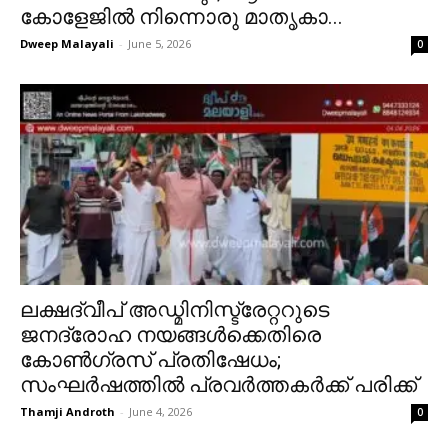
കോളേജിൽ നിന്നൊരു മാതൃകാ...
Dweep Malayali
-
June 5, 2026
0
ലക്ഷദ്വീപ് അഡ്മിനിസ്ട്രേറ്ററുടെ
ജനദ്രോഹ നയങ്ങൾക്കെതിരെ
കോൺഗ്രസ് പ്രതിഷേധം;
സംഘർഷത്തിൽ പ്രവർത്തകർക്ക് പരിക്ക്
Thamji Androth
-
June 4, 2026
0