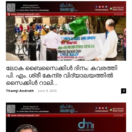
ലോക ബൈസൈക്കിൾ ദിനം: കവരത്തി
പി. എം. ശ്രീ കേന്ദ്ര വിദ്യാലയത്തിൽ
സൈക്കിൾ റാലി...
Thamji Androth
-
June 4, 2026
0