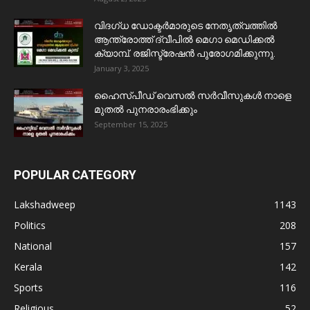
വിദഗ്ധ ഡോക്ടർമാരുടെ നേതൃത്വത്തിൽ
ആന്ത്രോത്ത് ദ്വീപിൽ മെഗാ മെഡിക്കൽ
ക്യാമ്പ്. രജിസ്ട്രേഷൻ പുരോഗമിക്കുന്നു.
January 3, 2025
ഹൈസ്പീഡ് വെസൽ സർവീസുകൾ നാളെ
മുതൽ പുനരാരംഭിക്കും
September 15, 2025
POPULAR CATEGORY
Lakshadweep
1143
Politics
208
National
157
Kerala
142
Sports
116
Religious
52