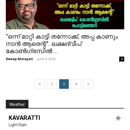
“ഒന്ന് മാറ്റി കാട്ടി തന്നോക്ക്, അപ്പ കാണും
നാൻ ആരെന്റ്”. ലക്ഷദ്വീപ്
കോൺഗ്രസിൽ ...
Dweep Malayali
-
June 4, 2026
0
2
3
4
Weather
KAVARATTI
Light Rain