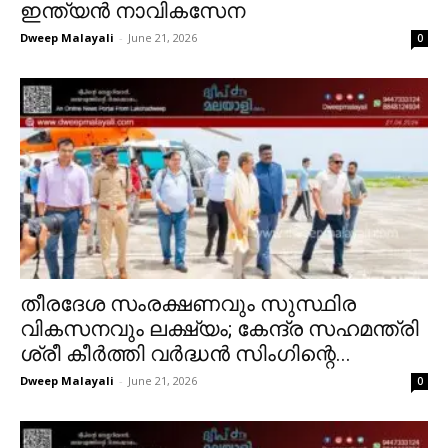
ഇന്ത്യൻ നാവികസേന
Dweep Malayali
-
June 21, 2026
0
തീരദേശ സംരക്ഷണവും സുസ്ഥിര
വികസനവും ലക്ഷ്യം; കേന്ദ്ര സഹമന്ത്രി
ശ്രീ കീർത്തി വർദ്ധൻ സിംഗിന്റെ...
Dweep Malayali
-
June 21, 2026
0