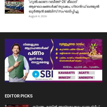
‘ഗുൽഷാനേ റബീഅ്–26’ മീലാദ്
ആഘോഷങ്ങൾക്ക് തുടക്കം; ഗ്രാൻഡ് ഖത്മുൽ
ഖുർആൻ മജ്‌ലിസ് സംഘടിപ്പിച്ചു
August 4, 2026
EDITOR PICKS
സ്വന്തം മണ്ണിൽ അന്യരാക്കപ്പെടുന്ന ദ്വീപ്