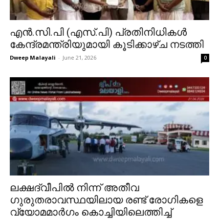
എൻ.സി.പി (എസ്.പി) പ്രതിനിധികൾ
കേന്ദ്രമന്ത്രിയുമായി കൂടിക്കാഴ്ച നടത്തി
Dweep Malayali
-
June 21, 2026
0
ലക്ഷദ്വീപിൽ നിന്ന് അതീവ
ഗുരുതരാവസ്ഥയിലായ രണ്ട് രോഗികളെ
വ്യോമമാർഗം കൊച്ചിയിലെത്തിച്ച്