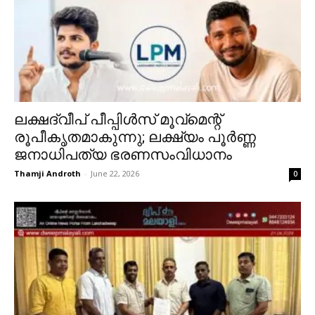
ലക്ഷദ്വീപ് പീപ്പിൾസ് മൂവ്‌മെന്റ്
രൂപീകൃതമാകുന്നു; ലക്ഷ്യം പൂർണ്ണ
ജനാധിപത്യ ഭരണസംവിധാനം
Thamji Androth
-
June 22, 2026
0