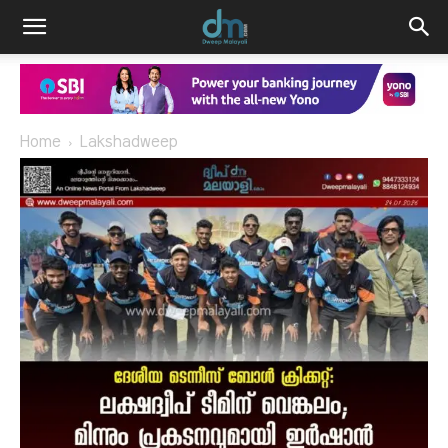
Home
Lakshadweep