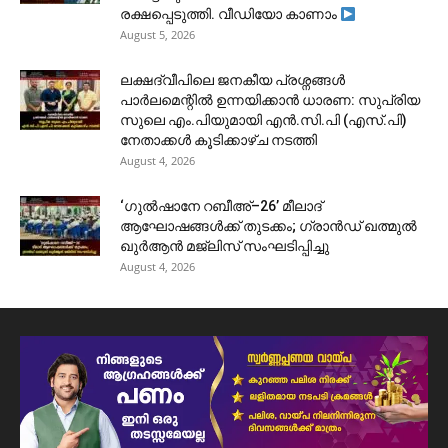
രക്ഷപ്പെടുത്തി. വീഡിയോ കാണാം
August 5, 2026
ലക്ഷദ്വീപിലെ ജനകീയ പ്രശ്നങ്ങൾ
പാർലമെന്റിൽ ഉന്നയിക്കാൻ ധാരണ: സുപ്രിയ
സുലെ എം.പിയുമായി എൻ.സി.പി (എസ്.പി)
നേതാക്കൾ കൂടിക്കാഴ്ച നടത്തി
August 4, 2026
‘ഗുൽഷാനേ റബീഅ്–26’ മീലാദ്
ആഘോഷങ്ങൾക്ക് തുടക്കം; ഗ്രാൻഡ് ഖത്മുൽ
ഖുർആൻ മജ്‌ലിസ് സംഘടിപ്പിച്ചു
August 4, 2026