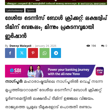
Lakshadweep
Sports
ദേശീയ ടെന്നീസ് ബോൾ ക്രിക്കറ്റ്: ലക്ഷദ്വീപ്
ടീമിന് വെങ്കലം; മിന്നും പ്രകടനവുമായി
ഇർഷാൻ
By
Dweep Malayali
-
January 24, 2026
194
0
നാഗ്‌പൂർ:
മഹാരാഷ്ട്രയിലെ നാഗ്‌പൂരിൽ വെച്ച് നടന്ന
മുപ്പത്തിയാറാമത് ദേശീയ ടെന്നീസ് ബോൾ ക്രിക്കറ്റ്
ടൂർണമെന്റിൽ ലക്ഷദ്വീപ് ടീമിന് ഉജ്ജ്വല വിജയം.
രാജ്യത്തെ പ്രമുഖ ടീമുകളോട് പൊരുതി രണ്ടാം