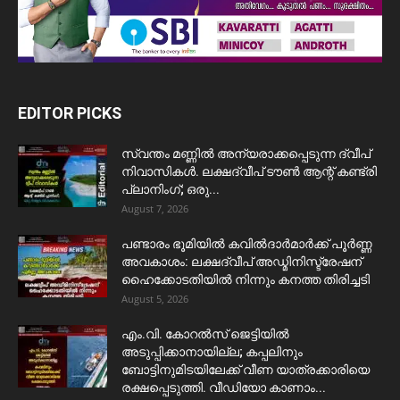
EDITOR PICKS
സ്വന്തം മണ്ണിൽ അന്യരാക്കപ്പെടുന്ന ദ്വീപ്
നിവാസികൾ. ലക്ഷദ്വീപ് ടൗൺ ആന്റ് കണ്ട്രി
പ്ലാനിംഗ്; ഒരു...
August 7, 2026
പണ്ടാരം ഭൂമിയിൽ കവിൽദാർമാർക്ക് പൂർണ്ണ
അവകാശം: ലക്ഷദ്വീപ് അഡ്മിനിസ്ട്രേഷന്
ഹൈക്കോടതിയിൽ നിന്നും കനത്ത തിരിച്ചടി
August 5, 2026
​എം.വി. കോറൽസ് ജെട്ടിയിൽ
അടുപ്പിക്കാനായില്ല; കപ്പലിനും
ബോട്ടിനുമിടയിലേക്ക് വീണ യാത്രക്കാരിയെ
രക്ഷപ്പെടുത്തി. വീഡിയോ കാണാം...