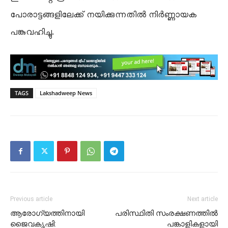
പോരാട്ടങ്ങളിലേക്ക് നയിക്കുന്നതിൽ നിർണ്ണായക
പങ്കുവഹിച്ചു.
TAGS
Lakshadweep News
Previous article
Next article
ആരോഗ്യത്തിനായി
പരിസ്ഥിതി സംരക്ഷണത്തിൽ
ജൈവകൃഷി:
പങ്കാളികളായി