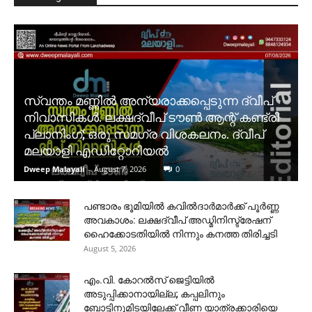
സ്വന്തം മണ്ണിൽ അന്യരാക്കപ്പെടുന്ന ദ്വീപ്
നിവാസികൾ. ലക്ഷദ്വീപ് ടൗൺ ആന്റ് കണ്ട്രി
പ്ലാനിംഗ്; ഒരു സമഗ്ര വിശകലനം. ദ്വീപ്
മലയാളി എഡിറ്റോറിയൽ
Dweep Malayali
-
August 7, 2026
0
പണ്ടാരം ഭൂമിയിൽ കവിൽദാർമാർക്ക് പൂർണ്ണ
അവകാശം: ലക്ഷദ്വീപ് അഡ്മിനിസ്ട്രേഷന്
ഹൈക്കോടതിയിൽ നിന്നും കനത്ത തിരിച്ചടി
August 5, 2026
​എം.വി. കോറൽസ് ജെട്ടിയിൽ
അടുപ്പിക്കാനായില്ല; കപ്പലിനും
ബോട്ടിനുമിടയിലേക്ക് വീണ യാത്രക്കാരിയെ