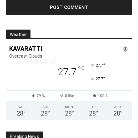
Weather
KAVARATTI
Overcast Clouds
°
27.7
°
C
27.7
°
27.7
79 %
8.5kmh
100 %
SAT
SUN
MON
TUE
WED
28
°
28
°
28
°
28
°
28
°
Breaking News