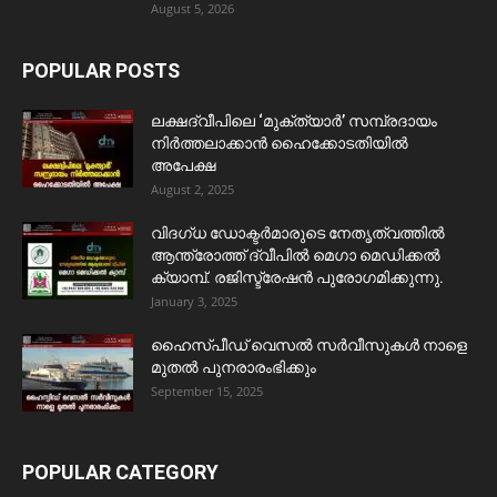
August 5, 2026
POPULAR POSTS
ലക്ഷദ്വീപിലെ ‘മുക്ത്യാർ’ സമ്പ്രദായം
നിർത്തലാക്കാൻ ഹൈക്കോടതിയിൽ
അപേക്ഷ
August 2, 2025
വിദഗ്ധ ഡോക്ടർമാരുടെ നേതൃത്വത്തിൽ
ആന്ത്രോത്ത് ദ്വീപിൽ മെഗാ മെഡിക്കൽ
ക്യാമ്പ്. രജിസ്ട്രേഷൻ പുരോഗമിക്കുന്നു.
January 3, 2025
ഹൈസ്പീഡ് വെസൽ സർവീസുകൾ നാളെ
മുതൽ പുനരാരംഭിക്കും
September 15, 2025
POPULAR CATEGORY