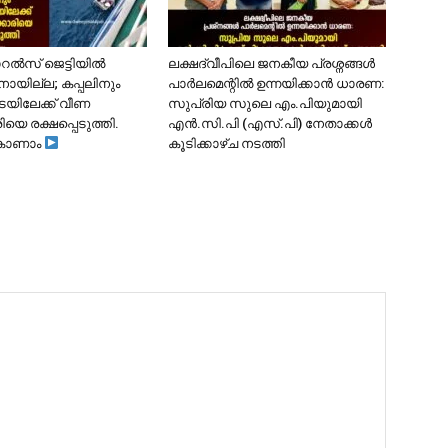
ോറൽസ് ജെട്ടിയിൽ
ലക്ഷദ്വീപിലെ ജനകീയ പ്രശ്നങ്ങൾ
ാനായില്ല; കപ്പലിനും
പാർലമെന്റിൽ ഉന്നയിക്കാൻ ധാരണ:
ടയിലേക്ക് വീണ
സുപ്രിയ സുലെ എം.പിയുമായി
ിയെ രക്ഷപ്പെടുത്തി.
എൻ.സി.പി (എസ്.പി) നേതാക്കൾ
കാണാം
കൂടിക്കാഴ്ച നടത്തി