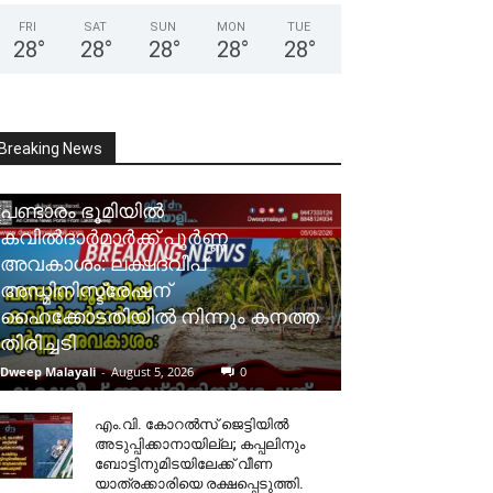
FRI
SAT
SUN
MON
TUE
28
°
28
°
28
°
28
°
28
°
Breaking News
പണ്ടാരം ഭൂമിയിൽ
കവിൽദാർമാർക്ക് പൂർണ്ണ
അവകാശം: ലക്ഷദ്വീപ്
അഡ്മിനിസ്ട്രേഷന്
ഹൈക്കോടതിയിൽ നിന്നും കനത്ത
തിരിച്ചടി
Dweep Malayali
-
August 5, 2026
0
​എം.വി. കോറൽസ് ജെട്ടിയിൽ
അടുപ്പിക്കാനായില്ല; കപ്പലിനും
ബോട്ടിനുമിടയിലേക്ക് വീണ
യാത്രക്കാരിയെ രക്ഷപ്പെടുത്തി.