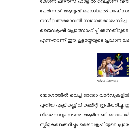
കോൺഫറൻസ് ഹാളിൽ വെച്ചാണ് വനിതാ
ചേർന്നത്. ആയുഷ് മെഡിക്കൽ ഓഫീസ
നസീറ അമരാവതി സ്വാഗതമാശംസിച്ച ചട
ജൈവകൃഷി പ്രോത്സാഹിപ്പിക്കുന്നതിലൂട
എന്നതാണ് ഈ കൂട്ടായ്മയുടെ പ്രധാന ലക്ഷ
Advertisement
​യോഗത്തിൽ വെച്ച് ഓരോ വാർഡുകളിൽ നിന
പുതിയ എക്സിക്യൂട്ടീവ് കമ്മിറ്റി രൂപീകരി
വിതരണവും നടന്നു. ആമിന ബി കൈബർ 
സ്കീമുകളെക്കുറിച്ചും ജൈവകൃഷിയുടെ പ്രാ