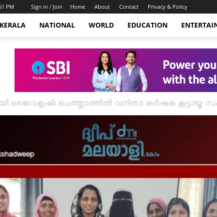
:51 PM
Sign in / Join
Home
About
Contact
Privacy & Policy
KERALA
NATIONAL
WORLD
EDUCATION
ENTERTAI
 ജൈവകൃഷി: ചെത്ത്ലാത്തിൽ വനിതാ കർഷക കൂട്ടായ്മ സംഘടി