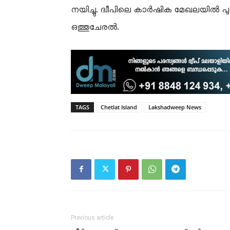
നയിച്ചു. ദ്വീപിലെ കാർഷിക മേഖലയിൽ 
ഒത്തുചേരൽ.
TAGS
Chetlat Island
Lakshadweep News
Previous article