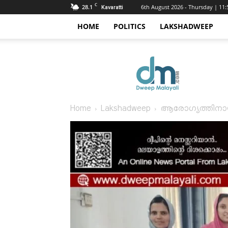
C
28.1
6th August 2026 - Thursday | 11
Kavaratti
HOME
POLITICS
LAKSHADWEEP
Dweep
Malayali
Home
Lakshadweep
ആരോഗ്യത്തിനായി