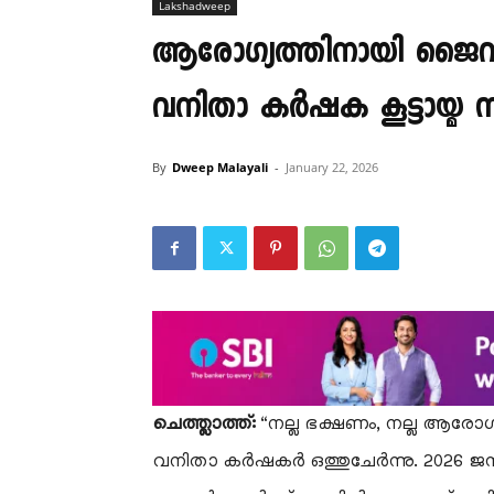
Lakshadweep
ആരോഗ്യത്തിനായി ജൈവ
വനിതാ കർഷക കൂട്ടായ്മ സംഘ
By
Dweep Malayali
-
January 22, 2026
ചെത്ത്ലാത്ത്:
“നല്ല ഭക്ഷണം, നല്ല ആരോഗ്യം
വനിതാ കർഷകർ ഒത്തുചേർന്നു. 2026 ജനുവ