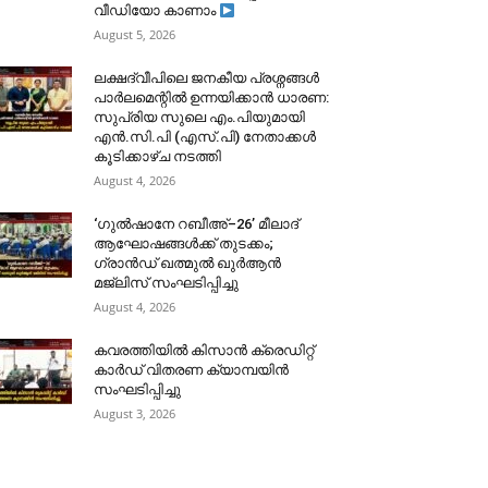
വീഡിയോ കാണാം
August 5, 2026
ലക്ഷദ്വീപിലെ ജനകീയ പ്രശ്നങ്ങൾ
പാർലമെന്റിൽ ഉന്നയിക്കാൻ ധാരണ:
സുപ്രിയ സുലെ എം.പിയുമായി
എൻ.സി.പി (എസ്.പി) നേതാക്കൾ
കൂടിക്കാഴ്ച നടത്തി
August 4, 2026
‘ഗുൽഷാനേ റബീഅ്–26’ മീലാദ്
ആഘോഷങ്ങൾക്ക് തുടക്കം;
ഗ്രാൻഡ് ഖത്മുൽ ഖുർആൻ
മജ്‌ലിസ് സംഘടിപ്പിച്ചു
August 4, 2026
കവരത്തിയിൽ കിസാൻ ക്രെഡിറ്റ്
കാർഡ് വിതരണ ക്യാമ്പയിൻ
സംഘടിപ്പിച്ചു
August 3, 2026