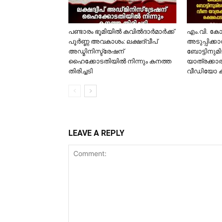
പണ്ടാരം ഭൂമിയിൽ കവിൽദാർമാർക്ക്
​എം.വി. ക
പൂർണ്ണ അവകാശം: ലക്ഷദ്വീപ്
അടുപ്പിക്ക
അഡ്മിനിസ്ട്രേഷന്
ബോട്ടിനുമി
ഹൈക്കോടതിയിൽ നിന്നും കനത്ത
യാത്രക്കാര
തിരിച്ചടി
വീഡിയോ 
LEAVE A REPLY