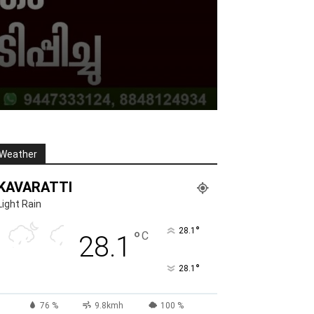
Weather
KAVARATTI
Light Rain
°
28.1
°
C
28.1
°
28.1
76 %
9.8kmh
100 %