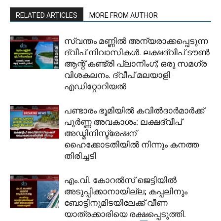
RELATED ARTICLES
MORE FROM AUTHOR
സ്വന്തം മണ്ണിൽ അന്യരാക്കപ്പെടുന്ന
ദ്വീപ് നിവാസികൾ. ലക്ഷദ്വീപ് ടൗൺ
ആന്റ് കണ്ട്രി പ്ലാനിംഗ്; ഒരു സമഗ്ര
വിശകലനം. ദ്വീപ് മലയാളി
എഡിറ്റോറിയൽ
പണ്ടാരം ഭൂമിയിൽ കവിൽദാർമാർക്ക്
പൂർണ്ണ അവകാശം: ലക്ഷദ്വീപ്
അഡ്മിനിസ്ട്രേഷന്
ഹൈക്കോടതിയിൽ നിന്നും കനത്ത
തിരിച്ചടി
​എം.വി. കോറൽസ് ജെട്ടിയിൽ
അടുപ്പിക്കാനായില്ല; കപ്പലിനും
ബോട്ടിനുമിടയിലേക്ക് വീണ
യാത്രക്കാരിയെ രക്ഷപ്പെടുത്തി.