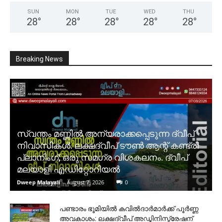
SUN
MON
TUE
WED
THU
28
°
28
°
28
°
28
°
28
°
Breaking News
സ്വന്തം മണ്ണിൽ അന്യരാക്കപ്പെടുന്ന ദ്വീപ്
നിവാസികൾ. ലക്ഷദ്വീപ് ടൗൺ ആന്റ് കണ്ട്രി
പ്ലാനിംഗ്; ഒരു സമഗ്ര വിശകലനം. ദ്വീപ്
മലയാളി എഡിറ്റോറിയൽ
Dweep Malayali
-
August 7, 2026
0
പണ്ടാരം ഭൂമിയിൽ കവിൽദാർമാർക്ക് പൂർണ്ണ
അവകാശം: ലക്ഷദ്വീപ് അഡ്മിനിസ്ട്രേഷന്