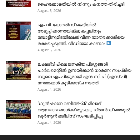
ഹൈക്കോടതിയിൽ നിന്നും കനത്ത തിരിച്ചടി
August 5, 2026
​എം.വി. കോറൽസ് ജെട്ടിയിൽ
അടുപ്പിക്കാനായില്ല; കപ്പലിനും
ബോട്ടിനുമിടയിലേക്ക് വീണ യാത്രക്കാരിയെ
രക്ഷപ്പെടുത്തി. വീഡിയോ കാണാം
August 5, 2026
ലക്ഷദ്വീപിലെ ജനകീയ പ്രശ്നങ്ങൾ
പാർലമെന്റിൽ ഉന്നയിക്കാൻ ധാരണ: സുപ്രിയ
സുലെ എം.പിയുമായി എൻ.സി.പി (എസ്.പി)
നേതാക്കൾ കൂടിക്കാഴ്ച നടത്തി
August 4, 2026
‘ഗുൽഷാനേ റബീഅ്–26’ മീലാദ്
ആഘോഷങ്ങൾക്ക് തുടക്കം; ഗ്രാൻഡ് ഖത്മുൽ
ഖുർആൻ മജ്‌ലിസ് സംഘടിപ്പിച്ചു
August 4, 2026