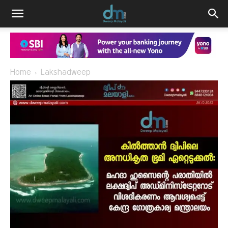
Home
Lakshadweep