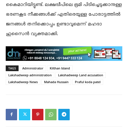
കൈമാറിയിട്ടുണ്ട്. ലക്ഷദ്വീപിലെ ഭൂമി പിടിച്ചെടുക്കാനുള്ള
ഭരണകൂട നീക്കങ്ങൾക്ക് എതിരെയുള്ള പോരാട്ടത്തിൽ
ജനങ്ങൾ തനിക്കൊപ്പം ഉണ്ടാവുമെന്ന് മഹദാ
ഹുസൈൻ വ്യക്തമാക്കി.
TAGS
Administrator
Kilthan Island
Lakshadweep administration
Lakshadweep Land accusation
Lakshadweep News
Mahada Hussain
Praful koda patel