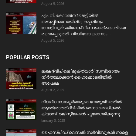
August 5, 2026
​എം.വി. കോറൽസ് ജെട്ടിയിൽ
അടുപ്പിക്കാനായില്ല; കപ്പലിനും
ബോട്ടിനുമിടയിലേക്ക് വീണ യാത്രക്കാരിയെ
രക്ഷപ്പെടുത്തി. വീഡിയോ കാണാം...
August 5, 2026
POPULAR POSTS
ലക്ഷദ്വീപിലെ ‘മുക്ത്യാർ’ സമ്പ്രദായം
നിർത്തലാക്കാൻ ഹൈക്കോടതിയിൽ
അപേക്ഷ
August 2, 2025
വിദഗ്ധ ഡോക്ടർമാരുടെ നേതൃത്വത്തിൽ
ആന്ത്രോത്ത് ദ്വീപിൽ മെഗാ മെഡിക്കൽ
ക്യാമ്പ്. രജിസ്ട്രേഷൻ പുരോഗമിക്കുന്നു.
January 3, 2025
ഹൈസ്പീഡ് വെസൽ സർവീസുകൾ നാളെ