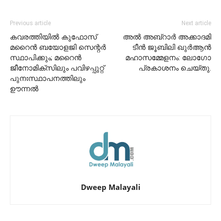
Previous article
Next article
കവരത്തിയിൽ കുഫോസ്
അൽ അബ്റാർ അക്കാദമി
മറൈൻ ബയോളജി സെന്റർ
ടീൻ ജൂബിലി ഖുർആൻ
സ്ഥാപിക്കും; മറൈൻ
മഹാസമ്മേളനം: ലോഗോ
ജീനോമിക്സിലും പവിഴപ്പുറ്റ്
പ്രകാശനം ചെയ്തു.
പുനഃസ്ഥാപനത്തിലും
ഊന്നൽ
Dweep Malayali