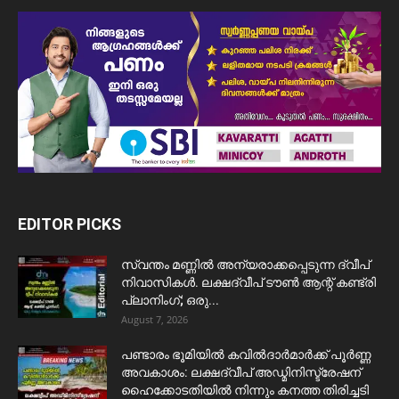
EDITOR PICKS
സ്വന്തം മണ്ണിൽ അന്യരാക്കപ്പെടുന്ന ദ്വീപ്
നിവാസികൾ. ലക്ഷദ്വീപ് ടൗൺ ആന്റ് കണ്ട്രി
പ്ലാനിംഗ്; ഒരു...
August 7, 2026
പണ്ടാരം ഭൂമിയിൽ കവിൽദാർമാർക്ക് പൂർണ്ണ
അവകാശം: ലക്ഷദ്വീപ് അഡ്മിനിസ്ട്രേഷന്
ഹൈക്കോടതിയിൽ നിന്നും കനത്ത തിരിച്ചടി