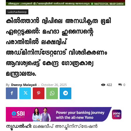
Lakshadweep
കിൽത്താൻ ദ്വീപിലെ അനധികൃത ഭൂമി
ഏറ്റെടുക്കൽ: മഹദാ ഹുസൈന്റെ
പരാതിയിൽ ലക്ഷദ്വീപ്
അഡ്മിനിസ്‌ട്രേറ്ററോട് വിശദീകരണം
ആവശ്യപ്പെട്ട് കേന്ദ്ര ഗോത്രകാര്യ
മന്ത്രാലയം.
By
Dweep Malayali
-
October 26, 2025
422
0
ന്യൂഡൽഹി:
ലക്ഷദ്വീപ് അഡ്മിനിസ്‌ട്രേഷൻ