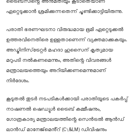
ട്രൈബ്സിന്റെ അനുമതിയും കൂടാതെയാണ്
ഏറ്റെടുക്കാൻ ശ്രമിക്കുന്നതെന്ന് ചൂണ്ടിക്കാട്ടിയിരുന്നു.
പരാതി ഭരണഘടനാ വിരുദ്ധമായ ഭൂമി ഏറ്റെടുക്കൽ
ഉത്തരവിനെതിരെ ഉള്ളതാണെന്ന് വ്യക്തമാക്കുകയും.
അഡ്മിനിസ്‌ട്രേറ്റർ മഹദാ ഹുസൈന് കൃത്യമായ
മറുപടി നൽകണമെന്നും, അതിന്റെ വിവരങ്ങൾ
മന്ത്രാലയത്തെയും അറിയിക്കണമെന്നുമാണ്
നിർദേശം.
കൂടുതൽ തുടർ നടപടികൾക്കായി പരാതിയുടെ പകർപ്പ്
നാഷണൽ ഷെഡ്യുൾ ട്രൈബ് കമ്മീഷനും,
ഗോത്രകാര്യ മന്ത്രാലയത്തിന്റെ സെൻട്രൽ ആൻഡ്
ലാൻഡ് മാനേജ്മെൻ്റ് (C\&LM) ഡിവിഷനും