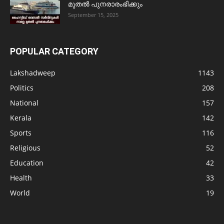
മുതൽ പുനരാരംഭിക്കും
September 15, 2025
POPULAR CATEGORY
Lakshadweep
1143
Politics
208
National
157
Kerala
142
Sports
116
Religious
52
Education
42
Health
33
World
19