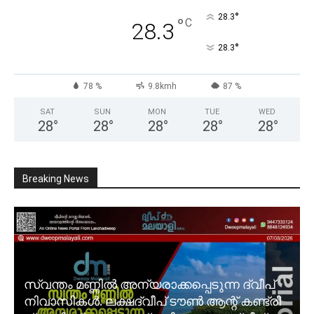
°
28.3
°
C
28.3
°
28.3
78 %
9.8kmh
87 %
SAT
SUN
MON
TUE
WED
28
°
28
°
28
°
28
°
28
°
Breaking News
സ്വന്തം മണ്ണിൽ അന്യരാക്കപ്പെടുന്ന ദ്വീപ്
നിവാസികൾ. ലക്ഷദ്വീപ് ടൗൺ ആന്റ് കണ്ട്രി