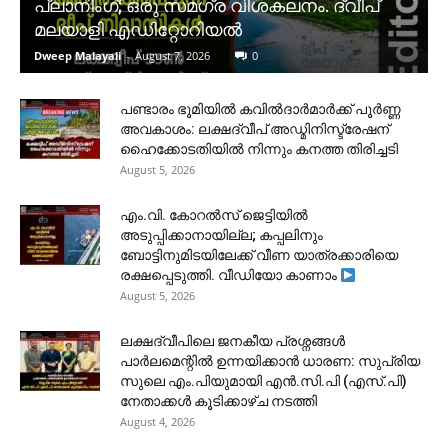
പ്ലാനിംഗ്; ഒരു സമഗ്ര വിശകലനം. ദ്വീപ്
മലയാളി എഡിറ്റോറിയൽ
Dweep Malayali
-
August 7, 2026
0
പണ്ടാരം ഭൂമിയിൽ കവിൽദാർമാർക്ക് പൂർണ്ണ
അവകാശം: ലക്ഷദ്വീപ് അഡ്മിനിസ്ട്രേഷന്
ഹൈക്കോടതിയിൽ നിന്നും കനത്ത തിരിച്ചടി
August 5, 2026
​എം.വി. കോറൽസ് ജെട്ടിയിൽ
അടുപ്പിക്കാനായില്ല; കപ്പലിനും
ബോട്ടിനുമിടയിലേക്ക് വീണ യാത്രക്കാരിയെ
രക്ഷപ്പെടുത്തി. വീഡിയോ കാണാം
August 5, 2026
ലക്ഷദ്വീപിലെ ജനകീയ പ്രശ്നങ്ങൾ
പാർലമെന്റിൽ ഉന്നയിക്കാൻ ധാരണ: സുപ്രിയ
സുലെ എം.പിയുമായി എൻ.സി.പി (എസ്.പി)
നേതാക്കൾ കൂടിക്കാഴ്ച നടത്തി
August 4, 2026