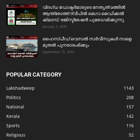
വിദഗ്ധ ഡോക്ടർമാരുടെ നേതൃത്വത്തിൽ
ആന്ത്രോത്ത് ദ്വീപിൽ മെഗാ മെഡിക്കൽ
ക്യാമ്പ്. രജിസ്ട്രേഷൻ പുരോഗമിക്കുന്നു.
January 3, 2025
ഹൈസ്പീഡ് വെസൽ സർവീസുകൾ നാളെ
മുതൽ പുനരാരംഭിക്കും
September 15, 2025
POPULAR CATEGORY
Lakshadweep
1143
Politics
208
National
157
Kerala
142
Sports
116
Religious
52