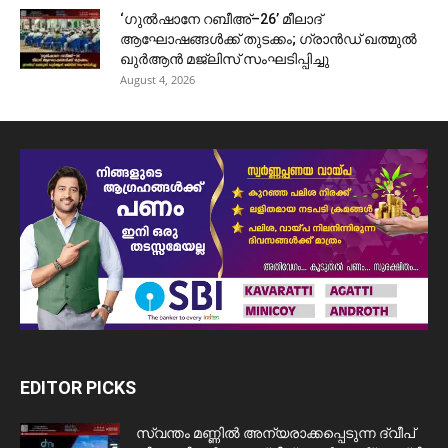
‘ഗുൽഷാനേ റബീഅ്–26’ മീലാദ്
ആഘോഷങ്ങൾക്ക് തുടക്കം; ഗ്രാൻഡ് ഖത്മുൽ
ഖുർആൻ മജ്‌ലിസ് സംഘടിപ്പിച്ചു
August 4, 2026
EDITOR PICKS
സ്വന്തം മണ്ണിൽ അന്യരാക്കപ്പെടുന്ന ദ്വീപ്