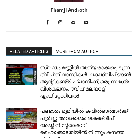
Thamji Androth
RELATED ARTICLES
MORE FROM AUTHOR
സ്വന്തം മണ്ണിൽ അന്യരാക്കപ്പെടുന്ന
ദ്വീപ് നിവാസികൾ. ലക്ഷദ്വീപ് ടൗൺ
ആന്റ് കണ്ട്രി പ്ലാനിംഗ്; ഒരു സമഗ്ര
വിശകലനം. ദ്വീപ് മലയാളി
എഡിറ്റോറിയൽ
പണ്ടാരം ഭൂമിയിൽ കവിൽദാർമാർക്ക്
പൂർണ്ണ അവകാശം: ലക്ഷദ്വീപ്
അഡ്മിനിസ്ട്രേഷന്
ഹൈക്കോടതിയിൽ നിന്നും കനത്ത