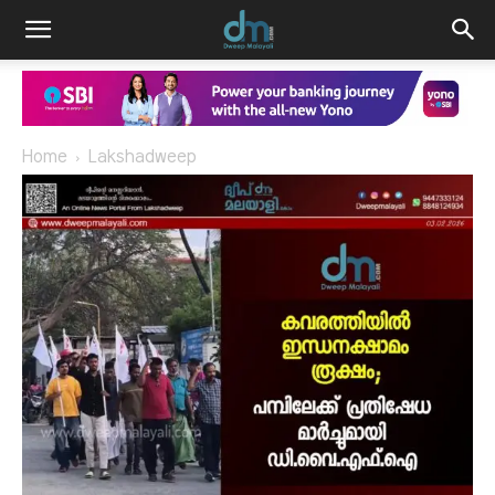
Home
Lakshadweep