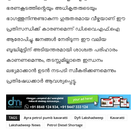
ഭരണകൂടത്തിന്റെയും അധികൃതരുടെയും
ഭാഗത്തുനിന്നുണ്ടാകുന്ന ഗുരുതരമായ വീഴ്ചയാണ് ഈ
പ്രതിസന്ധിക്ക് കാരണമെന്ന് ഡി.വൈ.എഫ്.ഐ
ആരോപിച്ചു. ജനങ്ങൾ നേരിടുന്ന ഈ വലിയ
ബുദ്ധിമുട്ടിന് അടിയന്തരമായി ശാശ്വത പരിഹാരം
കാണണമെന്നും, തടസ്സമില്ലാതെ ഇന്ധനം
ലഭ്യമാക്കാൻ ഉടൻ നടപടി സ്വീകരിക്കണമെന്നും
പ്രതിഷേധക്കാർ ആവശ്യപ്പെട്ടു.
TAGS
Ayra petrol pumb kavaratti
Dyfi Lakshadweep
Kavaratti
Lakshadweep News
Petrol Diesel Shortage