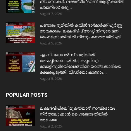
നിവാസികൾ. ലക്ഷദ്വീപ് ടൗൺ ആന്റ് കണ്ട്രി
പ്ലാനിംഗ്; ഒരു...
August 7, 2026
പണ്ടാരം ഭൂമിയിൽ കവിൽദാർമാർക്ക് പൂർണ്ണ
അവകാശം: ലക്ഷദ്വീപ് അഡ്മിനിസ്ട്രേഷന്
ഹൈക്കോടതിയിൽ നിന്നും കനത്ത തിരിച്ചടി
August 5, 2026
​എം.വി. കോറൽസ് ജെട്ടിയിൽ
അടുപ്പിക്കാനായില്ല; കപ്പലിനും
ബോട്ടിനുമിടയിലേക്ക് വീണ യാത്രക്കാരിയെ
രക്ഷപ്പെടുത്തി. വീഡിയോ കാണാം...
August 5, 2026
POPULAR POSTS
ലക്ഷദ്വീപിലെ ‘മുക്ത്യാർ’ സമ്പ്രദായം
നിർത്തലാക്കാൻ ഹൈക്കോടതിയിൽ
അപേക്ഷ
August 2, 2025