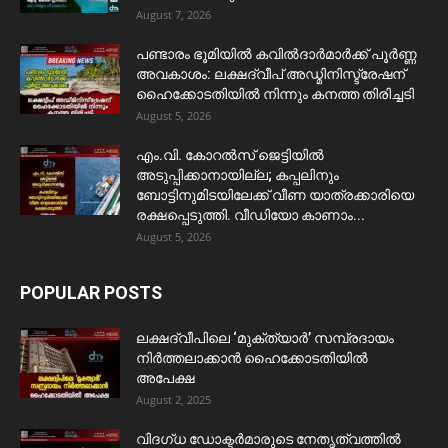
August 7, 2026
പണ്ടാരം ഭൂമിയിൽ കവിൽദാർമാർക്ക് പൂർണ്ണ
അവകാശം: ലക്ഷദ്വീപ് അഡ്മിനിസ്ട്രേഷന്
ഹൈക്കോടതിയിൽ നിന്നും കനത്ത തിരിച്ചടി
August 5, 2026
​എം.വി. കോറൽസ് ജെട്ടിയിൽ
അടുപ്പിക്കാനായില്ല; കപ്പലിനും
ബോട്ടിനുമിടയിലേക്ക് വീണ യാത്രക്കാരിയെ
രക്ഷപ്പെടുത്തി. വീഡിയോ കാണാം...
August 5, 2026
POPULAR POSTS
ലക്ഷദ്വീപിലെ ‘മുക്ത്യാർ’ സമ്പ്രദായം
നിർത്തലാക്കാൻ ഹൈക്കോടതിയിൽ
അപേക്ഷ
August 2, 2025
വിദഗ്ധ ഡോക്ടർമാരുടെ നേതൃത്വത്തിൽ