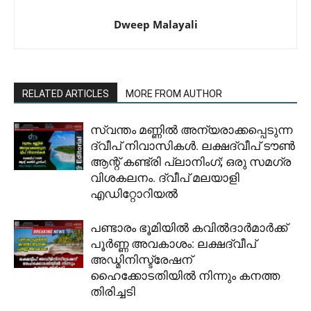
Dweep Malayali
RELATED ARTICLES
MORE FROM AUTHOR
സ്വന്തം മണ്ണിൽ അന്യരാക്കപ്പെടുന്ന
ദ്വീപ് നിവാസികൾ. ലക്ഷദ്വീപ് ടൗൺ
ആന്റ് കണ്ട്രി പ്ലാനിംഗ്; ഒരു സമഗ്ര
വിശകലനം. ദ്വീപ് മലയാളി
എഡിറ്റോറിയൽ
പണ്ടാരം ഭൂമിയിൽ കവിൽദാർമാർക്ക്
പൂർണ്ണ അവകാശം: ലക്ഷദ്വീപ്
അഡ്മിനിസ്ട്രേഷന്
ഹൈക്കോടതിയിൽ നിന്നും കനത്ത
തിരിച്ചടി