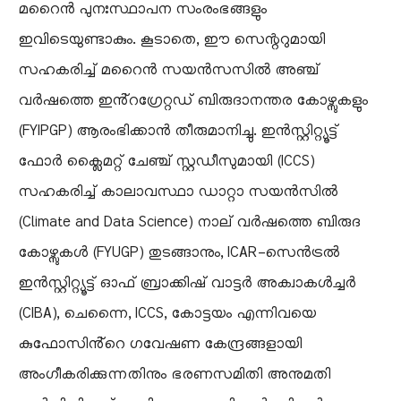
മറൈൻ പുനഃസ്ഥാപന സംരംഭങ്ങളും
ഇവിടെയുണ്ടാകും. കൂടാതെ, ഈ സെന്ററുമായി
സഹകരിച്ച് മറൈൻ സയൻസസിൽ അഞ്ച്
വർഷത്തെ ഇൻ്റഗ്രേറ്റഡ് ബിരുദാനന്തര കോഴ്സുകളും
(FYIPGP) ആരംഭിക്കാൻ തീരുമാനിച്ചു. ഇൻസ്റ്റിറ്റ്യൂട്ട്
ഫോർ ക്ലൈമറ്റ് ചേഞ്ച് സ്റ്റഡീസുമായി (ICCS)
സഹകരിച്ച് കാലാവസ്ഥാ ഡാറ്റാ സയൻസിൽ
(Climate and Data Science) നാല് വർഷത്തെ ബിരുദ
കോഴ്സുകൾ (FYUGP) തുടങ്ങാനും, ICAR-സെൻട്രൽ
ഇൻസ്റ്റിറ്റ്യൂട്ട് ഓഫ് ബ്രാക്കിഷ് വാട്ടർ അക്വാകൾച്ചർ
(CIBA), ചെന്നൈ, ICCS, കോട്ടയം എന്നിവയെ
കുഫോസിൻ്റെ ഗവേഷണ കേന്ദ്രങ്ങളായി
അംഗീകരിക്കുന്നതിനും ഭരണസമിതി അനുമതി