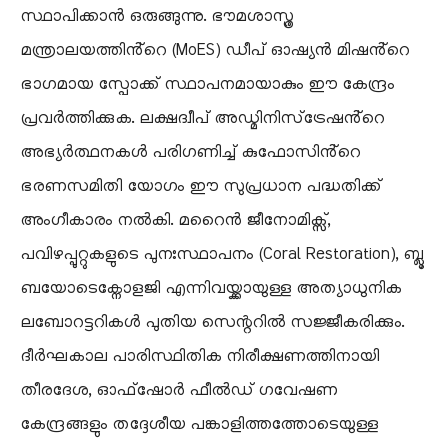
സ്ഥാപിക്കാൻ ഒരുങ്ങുന്നു. ഭൗമശാസ്ത്ര
മന്ത്രാലയത്തിൻ്റെ (MoES) ഡീപ് ഓഷ്യൻ മിഷൻ്റെ
ഭാഗമായ സ്പോക്ക് സ്ഥാപനമായാകും ഈ കേന്ദ്രം
പ്രവർത്തിക്കുക. ലക്ഷദ്വീപ് അഡ്മിനിസ്‌ട്രേഷൻ്റെ
അഭ്യർത്ഥനകൾ പരിഗണിച്ച് കുഫോസിൻ്റെ
ഭരണസമിതി യോഗം ഈ സുപ്രധാന പദ്ധതിക്ക്
അംഗീകാരം നൽകി. മറൈൻ ജീനോമിക്സ്,
പവിഴപ്പുറ്റുകളുടെ പുനഃസ്ഥാപനം (Coral Restoration), ബ്ലൂ
ബയോടെക്നോളജി എന്നിവയ്ക്കായുള്ള അത്യാധുനിക
ലബോറട്ടറികൾ പുതിയ സെന്ററിൽ സജ്ജീകരിക്കും.
ദീർഘകാല പാരിസ്ഥിതിക നിരീക്ഷണത്തിനായി
തീരദേശ, ഓഫ്‌ഷോർ ഫീൽഡ് ഗവേഷണ
കേന്ദ്രങ്ങളും തദ്ദേശീയ പങ്കാളിത്തത്തോടെയുള്ള