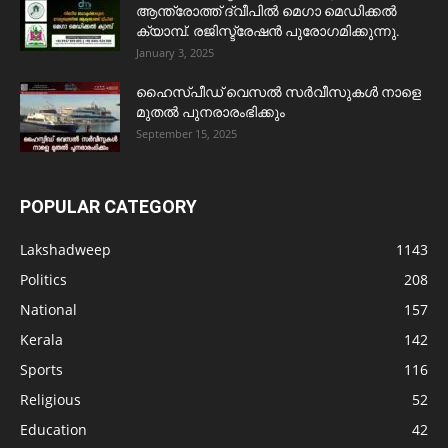
ആന്ത്രോത്ത് ദ്വീപിൽ മെഗാ മെഡിക്കൽ
ക്യാമ്പ്. രജിസ്ട്രേഷൻ പുരോഗമിക്കുന്നു.
January 3, 2025
ഹൈസ്പീഡ് വെസൽ സർവീസുകൾ നാളെ
മുതൽ പുനരാരംഭിക്കും
September 15, 2025
POPULAR CATEGORY
Lakshadweep
1143
Politics
208
National
157
Kerala
142
Sports
116
Religious
52
Education
42