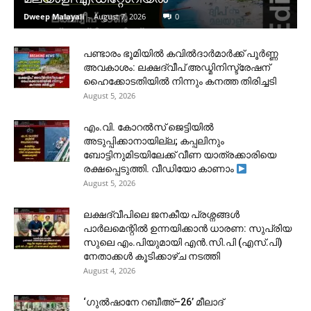
Dweep Malayali
-
August 7, 2026
0
പണ്ടാരം ഭൂമിയിൽ കവിൽദാർമാർക്ക് പൂർണ്ണ
അവകാശം: ലക്ഷദ്വീപ് അഡ്മിനിസ്ട്രേഷന്
ഹൈക്കോടതിയിൽ നിന്നും കനത്ത തിരിച്ചടി
August 5, 2026
​എം.വി. കോറൽസ് ജെട്ടിയിൽ
അടുപ്പിക്കാനായില്ല; കപ്പലിനും
ബോട്ടിനുമിടയിലേക്ക് വീണ യാത്രക്കാരിയെ
രക്ഷപ്പെടുത്തി. വീഡിയോ കാണാം
August 5, 2026
ലക്ഷദ്വീപിലെ ജനകീയ പ്രശ്നങ്ങൾ
പാർലമെന്റിൽ ഉന്നയിക്കാൻ ധാരണ: സുപ്രിയ
സുലെ എം.പിയുമായി എൻ.സി.പി (എസ്.പി)
നേതാക്കൾ കൂടിക്കാഴ്ച നടത്തി
August 4, 2026
‘ഗുൽഷാനേ റബീഅ്–26’ മീലാദ്