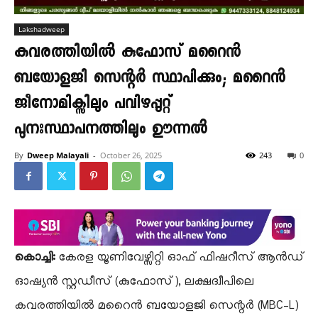
Lakshadweep
കവരത്തിയിൽ കുഫോസ് മറൈൻ
ബയോളജി സെന്റർ സ്ഥാപിക്കും; മറൈൻ
ജീനോമിക്സിലും പവിഴപ്പുറ്റ്
പുനഃസ്ഥാപനത്തിലും ഊന്നൽ
By
Dweep Malayali
-
October 26, 2025
243
0
കൊച്ചി:
​കേരള യൂണിവേഴ്സിറ്റി ഓഫ് ഫിഷറീസ് ആൻഡ്
ഓഷ്യൻ സ്റ്റഡീസ് (കുഫോസ്), ലക്ഷദ്വീപിലെ
കവരത്തിയിൽ മറൈൻ ബയോളജി സെന്റർ (MBC–L)