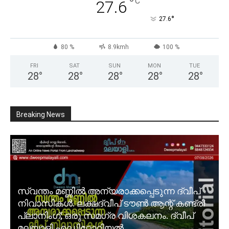
°
C
27.6
°
27.6
80 %
8.9kmh
100 %
FRI
SAT
SUN
MON
TUE
28
°
28
°
28
°
28
°
28
°
Breaking News
സ്വന്തം മണ്ണിൽ അന്യരാക്കപ്പെടുന്ന ദ്വീപ്
നിവാസികൾ. ലക്ഷദ്വീപ് ടൗൺ ആന്റ് കണ്ട്രി
പ്ലാനിംഗ്; ഒരു സമഗ്ര വിശകലനം. ദ്വീപ്
മലയാളി എഡിറ്റോറിയൽ