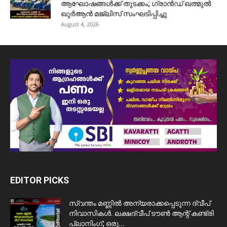
ആഘോഷങ്ങൾക്ക് തുടക്കം; ഗ്രാൻഡ് ഖത്മുൽ
ഖുർആൻ മജ്‌ലിസ് സംഘടിപ്പിച്ചു
August 4, 2026
EDITOR PICKS
സ്വന്തം മണ്ണിൽ അന്യരാക്കപ്പെടുന്ന ദ്വീപ്
നിവാസികൾ. ലക്ഷദ്വീപ് ടൗൺ ആന്റ് കണ്ട്രി
പ്ലാനിംഗ്; ഒരു...