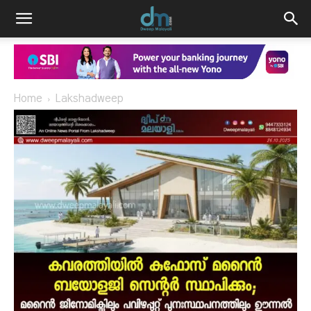
Home
Lakshadweep