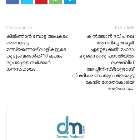
Previous article
Next article
കിൽത്താൻ ബോട്ട് അപകടം:
കിൽത്താൻ ദ്വീപിലെ
മരണപ്പെട്ട
അനധികൃത ഭൂമി
മത്സ്യത്തൊഴിലാളികളുടെ
ഏറ്റെടുക്കൽ: മഹദാ
കുടുംബങ്ങൾക്ക് 10 ലക്ഷം
ഹുസൈന്റെ പരാതിയിൽ
രൂപയുടെ സർക്കാർ
ലക്ഷദ്വീപ്
ധനസഹായം
അഡ്മിനിസ്‌ട്രേറ്ററോട്
വിശദീകരണം ആവശ്യപ്പെട്ട്
കേന്ദ്ര ഗോത്രകാര്യ
മന്ത്രാലയം.