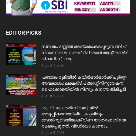
EDITOR PICKS
സ്വന്തം മണ്ണിൽ അന്യരാക്കപ്പെടുന്ന ദ്വീപ്
നിവാസികൾ. ലക്ഷദ്വീപ് ടൗൺ ആന്റ് കണ്ട്രി
പ്ലാനിംഗ്; ഒരു...
August 7, 2026
പണ്ടാരം ഭൂമിയിൽ കവിൽദാർമാർക്ക് പൂർണ്ണ
അവകാശം: ലക്ഷദ്വീപ് അഡ്മിനിസ്ട്രേഷന്
ഹൈക്കോടതിയിൽ നിന്നും കനത്ത തിരിച്ചടി
August 5, 2026
​എം.വി. കോറൽസ് ജെട്ടിയിൽ
അടുപ്പിക്കാനായില്ല; കപ്പലിനും
ബോട്ടിനുമിടയിലേക്ക് വീണ യാത്രക്കാരിയെ
രക്ഷപ്പെടുത്തി. വീഡിയോ കാണാം...
August 5, 2026