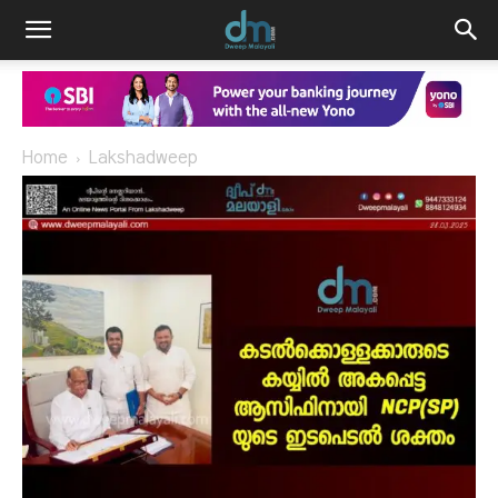
Home
Lakshadweep