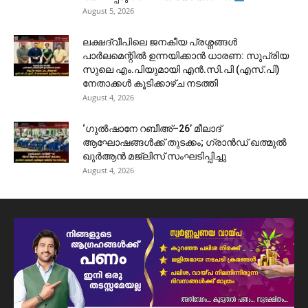
August 5, 2026
ലക്ഷദ്വീപിലെ ജനകീയ പ്രശ്നങ്ങൾ
പാർലമെന്റിൽ ഉന്നയിക്കാൻ ധാരണ: സുപ്രിയ
സുലെ എം.പിയുമായി എൻ.സി.പി (എസ്.പി)
നേതാക്കൾ കൂടിക്കാഴ്ച നടത്തി
August 4, 2026
‘ഗുൽഷാനേ റബീഅ്–26’ മീലാദ്
ആഘോഷങ്ങൾക്ക് തുടക്കം; ഗ്രാൻഡ് ഖത്മുൽ
ഖുർആൻ മജ്‌ലിസ് സംഘടിപ്പിച്ചു
August 4, 2026