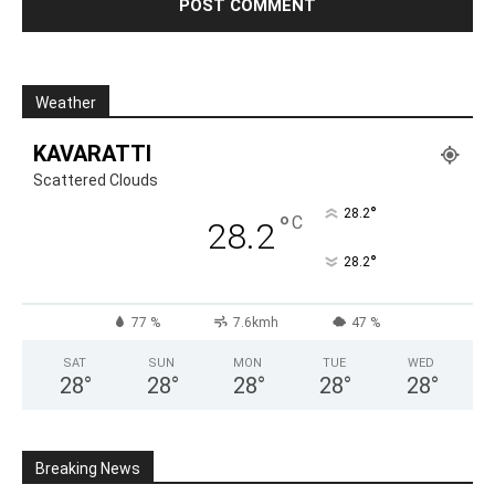
Weather
KAVARATTI
Scattered Clouds
°
28.2
°
C
28.2
°
28.2
77 %
7.6kmh
47 %
SAT
SUN
MON
TUE
WED
28
°
28
°
28
°
28
°
28
°
Breaking News