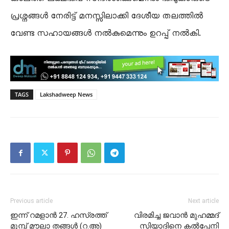
പ്രശ്നങ്ങൾ നേരിട്ട് മനസ്സിലാക്കി ദേശീയ തലത്തിൽ
വേണ്ട സഹായങ്ങൾ നൽകുമെന്നും ഉറപ്പ് നൽകി.
TAGS
Lakshadweep News
Previous article
Next article
ഇന്ന് റമളാൻ 27. ഹസ്രത്ത്
വിരമിച്ച ജവാൻ മുഹമ്മദ്
മുമ്പ് മൗലാ തങ്ങൾ (റ.അ)
സിയാദിനെ കൽപ്പേനി