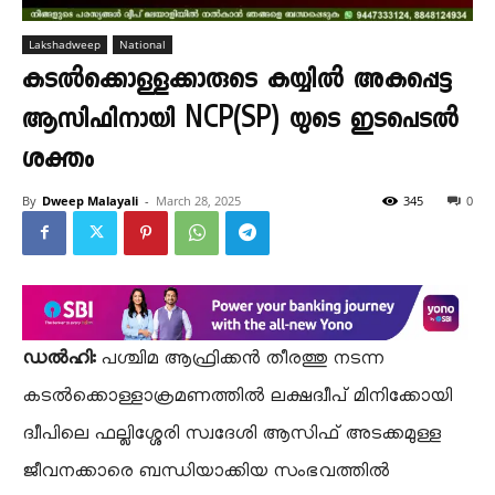
Lakshadweep
National
കടൽക്കൊള്ളക്കാരുടെ കയ്യിൽ അകപ്പെട്ട
ആസിഫിനായി NCP(SP) യുടെ ഇടപെടൽ
ശക്തം
By
Dweep Malayali
-
March 28, 2025
345
0
ഡൽഹി:
പശ്ചിമ ആഫ്രിക്കൻ തീരത്തു നടന്ന
കടൽക്കൊള്ളാക്രമണത്തിൽ ലക്ഷദ്വീപ് മിനിക്കോയി
ദ്വീപിലെ ഫല്ലിശ്ശേരി സ്വദേശി ആസിഫ് അടക്കമുള്ള
ജീവനക്കാരെ ബന്ധിയാക്കിയ സംഭവത്തിൽ