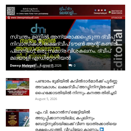
സ്വന്തം മണ്ണിൽ അന്യരാക്കപ്പെടുന്ന ദ്വീപ്
നിവാസികൾ. ലക്ഷദ്വീപ് ടൗൺ ആന്റ് കണ്ട്രി
പ്ലാനിംഗ്; ഒരു സമഗ്ര വിശകലനം. ദ്വീപ്
മലയാളി എഡിറ്റോറിയൽ
Dweep Malayali
-
August 7, 2026
0
പണ്ടാരം ഭൂമിയിൽ കവിൽദാർമാർക്ക് പൂർണ്ണ
അവകാശം: ലക്ഷദ്വീപ് അഡ്മിനിസ്ട്രേഷന്
ഹൈക്കോടതിയിൽ നിന്നും കനത്ത തിരിച്ചടി
August 5, 2026
​എം.വി. കോറൽസ് ജെട്ടിയിൽ
അടുപ്പിക്കാനായില്ല; കപ്പലിനും
ബോട്ടിനുമിടയിലേക്ക് വീണ യാത്രക്കാരിയെ
രക്ഷപ്പെടുത്തി. വീഡിയോ കാണാം