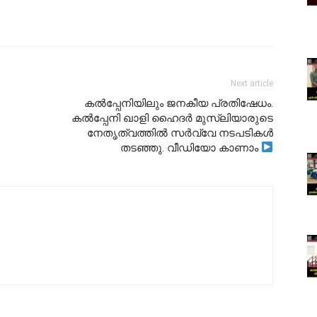
Next article
കൽപ്പേനിയിലും ജനകീയ പ്രതിഷേധം.
കൽപ്പേനി ഖാളി ഹൈദർ മുസ്ലിയാരുടെ
നേതൃത്വത്തിൽ സർവ്വേ നടപടികൾ
തടഞ്ഞു. വീഡിയോ കാണാം