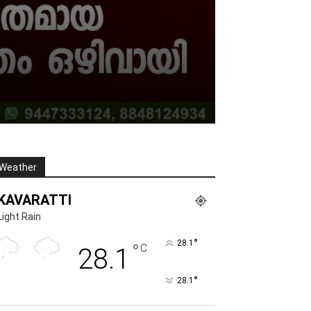
Weather
KAVARATTI
Light Rain
°
28.1
°
C
28.1
°
28.1