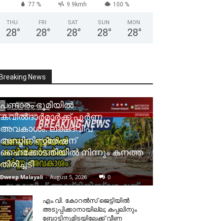
77 %
9.9kmh
100 %
THU
FRI
SAT
SUN
MON
28
°
28
°
28
°
28
°
28
°
Breaking News
പണ്ടാരം ഭൂമിയിൽ
കവിൽദാർമാർക്ക് പൂർണ്ണ
അവകാശം: ലക്ഷദ്വീപ്
അഡ്മിനിസ്ട്രേഷന്
ഹൈക്കോടതിയിൽ നിന്നും കനത്ത
തിരിച്ചടി
Dweep Malayali
-
August 5, 2026
0
​എം.വി. കോറൽസ് ജെട്ടിയിൽ
അടുപ്പിക്കാനായില്ല; കപ്പലിനും
ബോട്ടിനുമിടയിലേക്ക് വീണ