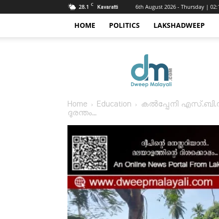
C
28.1
6th August 2026 - Thursday | 02
Kavaratti
HOME
POLITICS
LAKSHADWEEP
Dweep
Malayali
Home
Education
കൽപ്പേനി എസ്.ബി.സ
ദുരന്തം...