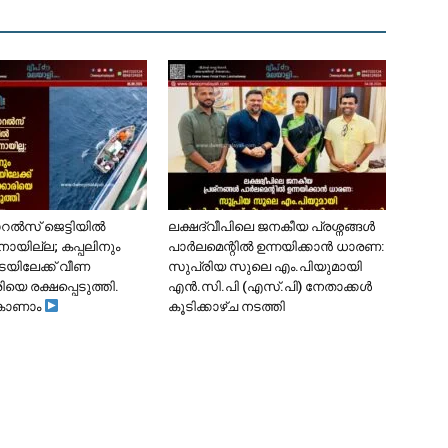
ോറൽസ് ജെട്ടിയിൽ
ലക്ഷദ്വീപിലെ ജനകീയ പ്രശ്നങ്ങൾ
ാനായില്ല; കപ്പലിനും
പാർലമെന്റിൽ ഉന്നയിക്കാൻ ധാരണ:
ടയിലേക്ക് വീണ
സുപ്രിയ സുലെ എം.പിയുമായി
ിയെ രക്ഷപ്പെടുത്തി.
എൻ.സി.പി (എസ്.പി) നേതാക്കൾ
കാണാം
കൂടിക്കാഴ്ച നടത്തി