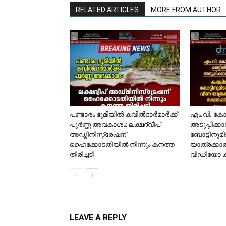
RELATED ARTICLES
MORE FROM AUTHOR
പണ്ടാരം ഭൂമിയിൽ കവിൽദാർമാർക്ക്
​എം.വി. ക
പൂർണ്ണ അവകാശം: ലക്ഷദ്വീപ്
അടുപ്പിക്ക
അഡ്മിനിസ്ട്രേഷന്
ബോട്ടിനുമി
ഹൈക്കോടതിയിൽ നിന്നും കനത്ത
യാത്രക്കാര
തിരിച്ചടി
വീഡിയോ 
LEAVE A REPLY