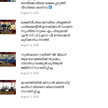
യാത്രക്കാരിയെ രക്ഷപ്പെടുത്തി.
വീഡിയോ കാണാം
August 5, 2026
ലക്ഷദ്വീപിലെ ജനകീയ പ്രശ്നങ്ങൾ
പാർലമെന്റിൽ ഉന്നയിക്കാൻ ധാരണ:
സുപ്രിയ സുലെ എം.പിയുമായി
എൻ.സി.പി (എസ്.പി) നേതാക്കൾ
കൂടിക്കാഴ്ച നടത്തി
August 4, 2026
‘ഗുൽഷാനേ റബീഅ്–26’ മീലാദ്
ആഘോഷങ്ങൾക്ക് തുടക്കം;
ഗ്രാൻഡ് ഖത്മുൽ ഖുർആൻ
മജ്‌ലിസ് സംഘടിപ്പിച്ചു
August 4, 2026
കവരത്തിയിൽ കിസാൻ ക്രെഡിറ്റ്
കാർഡ് വിതരണ ക്യാമ്പയിൻ
സംഘടിപ്പിച്ചു
August 3, 2026