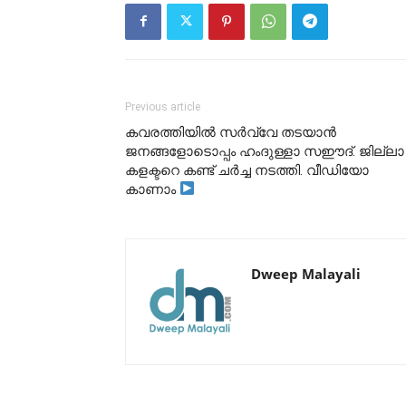
Previous article
കവരത്തിയിൽ സർവ്വേ തടയാൻ
ജനങ്ങളോടൊപ്പം ഹംദുള്ളാ സഈദ്. ജില്ലാ
കളക്ടറെ കണ്ട് ചർച്ച നടത്തി. വീഡിയോ
കാണാം
Dweep Malayali