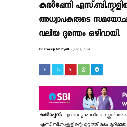
കൽപ്പേനി എസ്.ബി.സ്കൂളിന്റ
അധ്യാപകരുടെ സമയോച
വലിയ ദുരന്തം ഒഴിവായി.
By
Dweep Malayali
-
July 4, 2024
കൽപ്പേനി:
ബുധനാഴ്ച രാവിലെ സ്കൂൾ അസം
എസ്.ബി.സകൂളിന്റെ മുറ്റത്ത് മരം മുറിഞ്ഞു 