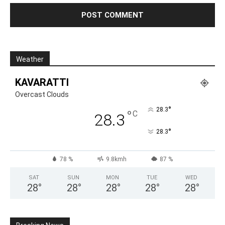
Weather
KAVARATTI
Overcast Clouds
°
28.3
°
C
28.3
°
28.3
78 %
9.8kmh
87 %
SAT
SUN
MON
TUE
WED
28
°
28
°
28
°
28
°
28
°