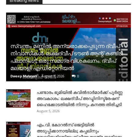
Breaking News
സ്വന്തം മണ്ണിൽ അന്യരാക്കപ്പെടുന്ന ദ്വീപ്
നിവാസികൾ. ലക്ഷദ്വീപ് ടൗൺ ആന്റ് കണ്ട്രി
പ്ലാനിംഗ്; ഒരു സമഗ്ര വിശകലനം. ദ്വീപ്
മലയാളി എഡിറ്റോറിയൽ
Dweep Malayali
-
August 7, 2026
0
പണ്ടാരം ഭൂമിയിൽ കവിൽദാർമാർക്ക് പൂർണ്ണ
അവകാശം: ലക്ഷദ്വീപ് അഡ്മിനിസ്ട്രേഷന്
ഹൈക്കോടതിയിൽ നിന്നും കനത്ത തിരിച്ചടി
August 5, 2026
​എം.വി. കോറൽസ് ജെട്ടിയിൽ
അടുപ്പിക്കാനായില്ല; കപ്പലിനും