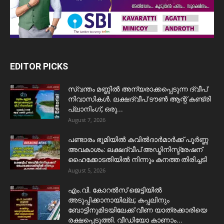
EDITOR PICKS
സ്വന്തം മണ്ണിൽ അന്യരാക്കപ്പെടുന്ന ദ്വീപ്
നിവാസികൾ. ലക്ഷദ്വീപ് ടൗൺ ആന്റ് കണ്ട്രി
പ്ലാനിംഗ്; ഒരു...
August 7, 2026
പണ്ടാരം ഭൂമിയിൽ കവിൽദാർമാർക്ക് പൂർണ്ണ
അവകാശം: ലക്ഷദ്വീപ് അഡ്മിനിസ്ട്രേഷന്
ഹൈക്കോടതിയിൽ നിന്നും കനത്ത തിരിച്ചടി
August 5, 2026
​എം.വി. കോറൽസ് ജെട്ടിയിൽ
അടുപ്പിക്കാനായില്ല; കപ്പലിനും
ബോട്ടിനുമിടയിലേക്ക് വീണ യാത്രക്കാരിയെ
രക്ഷപ്പെടുത്തി. വീഡിയോ കാണാം...