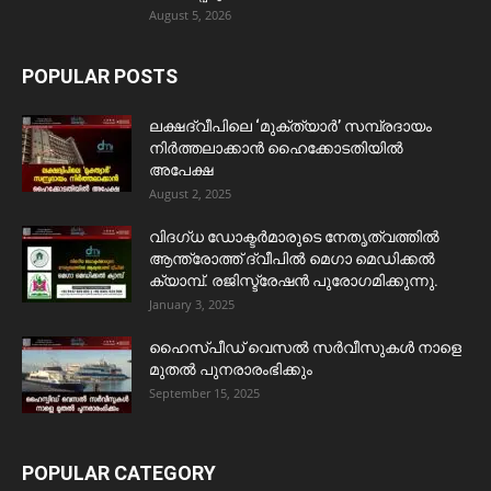
August 5, 2026
POPULAR POSTS
ലക്ഷദ്വീപിലെ ‘മുക്ത്യാർ’ സമ്പ്രദായം
നിർത്തലാക്കാൻ ഹൈക്കോടതിയിൽ
അപേക്ഷ
August 2, 2025
വിദഗ്ധ ഡോക്ടർമാരുടെ നേതൃത്വത്തിൽ
ആന്ത്രോത്ത് ദ്വീപിൽ മെഗാ മെഡിക്കൽ
ക്യാമ്പ്. രജിസ്ട്രേഷൻ പുരോഗമിക്കുന്നു.
January 3, 2025
ഹൈസ്പീഡ് വെസൽ സർവീസുകൾ നാളെ
മുതൽ പുനരാരംഭിക്കും
September 15, 2025
POPULAR CATEGORY