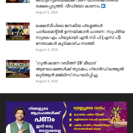
ബോട്ടിനുമിടയിലേക്ക് വീണ യാത്രക്കാരിയെ
രക്ഷപ്പെടുത്തി. വീഡിയോ കാണാം
August 5, 2026
ലക്ഷദ്വീപിലെ ജനകീയ പ്രശ്നങ്ങൾ
പാർലമെന്റിൽ ഉന്നയിക്കാൻ ധാരണ: സുപ്രിയ
സുലെ എം.പിയുമായി എൻ.സി.പി (എസ്.പി)
നേതാക്കൾ കൂടിക്കാഴ്ച നടത്തി
August 4, 2026
‘ഗുൽഷാനേ റബീഅ്–26’ മീലാദ്
ആഘോഷങ്ങൾക്ക് തുടക്കം; ഗ്രാൻഡ് ഖത്മുൽ
ഖുർആൻ മജ്‌ലിസ് സംഘടിപ്പിച്ചു
August 4, 2026