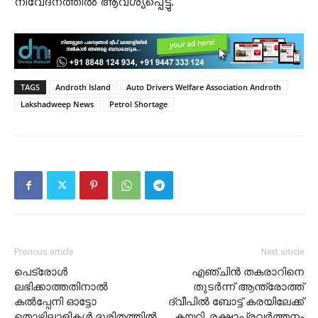
നിവേദനത്തിൽ ആവശ്യപ്പെട്ടു.
TAGS
Androth Island
Auto Drivers Welfare Association Androth
Lakshadweep News
Petrol Shortage
Previous article
Next article
പെട്രോൾ
എഞ്ചിൻ തകരാറിനെ
ലഭിക്കാത്തതിനാൽ
തുടർന്ന് ആന്ത്രോത്ത്
കൽപ്പേനി ഓട്ടോ
ദ്വീപിൽ ബോട്ട് കരയിലേക്ക്
തൊഴിലാളികൾ ദുരിതത്തിൽ.
കയറി. രക്ഷാപ്രവർത്തനം