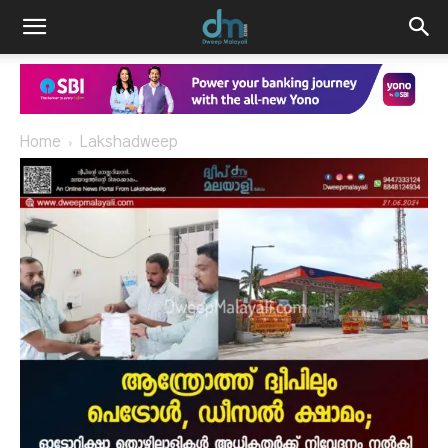
Home
Lakshadweep