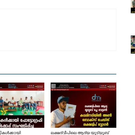
ട്ടികൾക്കായി
ലക്ഷദ്വീപിലെ ആദ്യ യൂട്യൂബ്