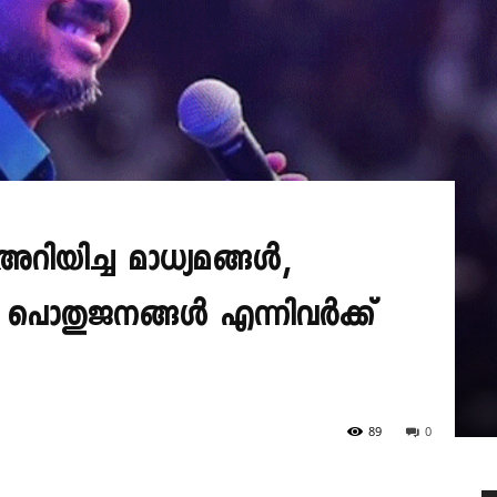
 അറിയിച്ച മാധ്യമങ്ങൾ,
പൊതുജനങ്ങൾ എന്നിവർക്ക്
89
0