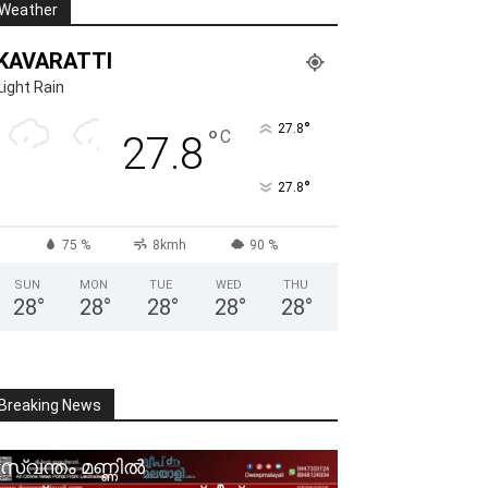
Weather
KAVARATTI
Light Rain
°
27.8
°
C
27.8
°
27.8
75 %
8kmh
90 %
SUN
MON
TUE
WED
THU
28
°
28
°
28
°
28
°
28
°
Breaking News
സ്വന്തം മണ്ണിൽ