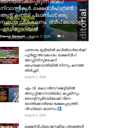
അന്യരാക്കപ്പെടുന്ന ദ്വീപ്
നിവാസികൾ. ലക്ഷദ്വീപ് ടൗൺ
ആന്റ് കണ്ട്രി പ്ലാനിംഗ്; ഒരു
സമഗ്ര വിശകലനം. ദ്വീപ് മലയാളി
എഡിറ്റോറിയൽ
Dweep Malayali
-
August 7, 2026
0
പണ്ടാരം ഭൂമിയിൽ കവിൽദാർമാർക്ക്
പൂർണ്ണ അവകാശം: ലക്ഷദ്വീപ്
അഡ്മിനിസ്ട്രേഷന്
ഹൈക്കോടതിയിൽ നിന്നും കനത്ത
തിരിച്ചടി
August 5, 2026
​എം.വി. കോറൽസ് ജെട്ടിയിൽ
അടുപ്പിക്കാനായില്ല; കപ്പലിനും
ബോട്ടിനുമിടയിലേക്ക് വീണ
യാത്രക്കാരിയെ രക്ഷപ്പെടുത്തി.
വീഡിയോ കാണാം
August 5, 2026
ലക്ഷദ്വീപിലെ ജനകീയ പ്രശ്നങ്ങൾ