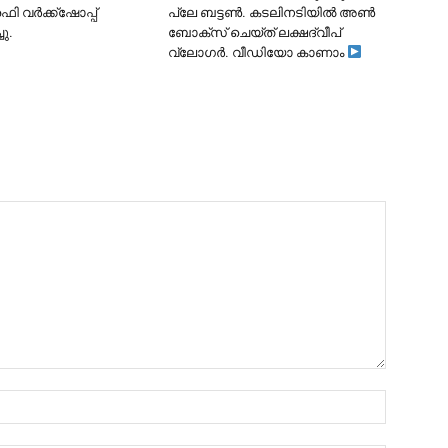
ി വർക്ക്‌ഷോപ്പ്
പ്ലേ ബട്ടൺ. കടലിനടിയിൽ അൺ
ചു.
ബോക്സ് ചെയ്ത് ലക്ഷദ്വീപ്
വ്ലോഗർ. വീഡിയോ കാണാം