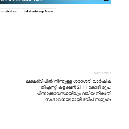
inistration
Lakshadweep News
Next article
ലക്ഷദ്വീപിൽ നിന്നുള്ള ശരാശരി വാർഷിക
ജിഎസ്ടി കളക്ഷൻ 21.11 കോടി രൂപ:
പിന്നാക്കാവസ്ഥയിലും വലിയ നികുതി
സംഭാവനയുമായി ദ്വീപ് സമൂഹം