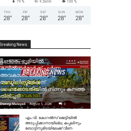
79 %
9.2kmh
100 %
THU
FRI
SAT
SUN
MON
28
°
28
°
28
°
28
°
28
°
Breaking News
പണ്ടാരം ഭൂമിയിൽ
കവിൽദാർമാർക്ക് പൂർണ്ണ
അവകാശം: ലക്ഷദ്വീപ്
അഡ്മിനിസ്ട്രേഷന്
ഹൈക്കോടതിയിൽ നിന്നും കനത്ത
തിരിച്ചടി
Dweep Malayali
-
August 5, 2026
0
​എം.വി. കോറൽസ് ജെട്ടിയിൽ
അടുപ്പിക്കാനായില്ല; കപ്പലിനും
ബോട്ടിനുമിടയിലേക്ക് വീണ