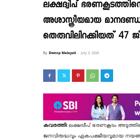
ലക്ഷദ്വീപ് ഭരണകൂടത്തിന്റെ 
അശാസ്ത്രീയമായ മാനദണ്ഡ
തെരുവിലിറക്കിയത് 47 ജ
By
Dweep Malayali
-
July 3, 2026
കവരത്തി:
​ലക്ഷദ്വീപ് ഭരണകൂടം അടുത്തിട
ജനവിരുദ്ധവും ഏകപക്ഷീയവുമായ നയങ്ങള