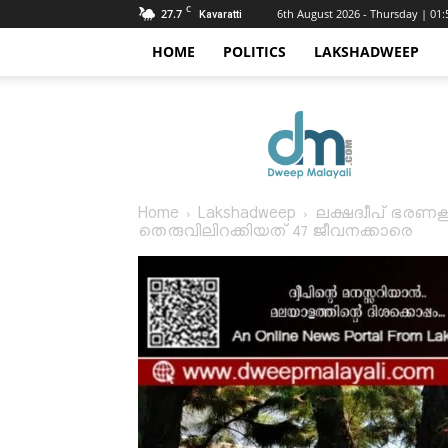
C
27.7
6th August 2026 - Thursday | 01
Kavaratti
HOME
POLITICS
LAKSHADWEEP
Dweep
Malayali
Home
Lakshadweep
ലക്ഷദ്വീപ് ഭരണകൂ
തെരുവിലിറക്കിയത് 47 ജീവനക്കാരെ