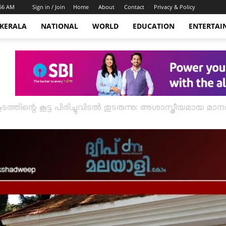
:56 AM
Sign in / Join
Home
About
Contact
Privacy & Policy
KERALA
NATIONAL
WORLD
EDUCATION
ENTERTAI
ടത്തിന്റെ കൂട്ട പിരിച്ചുവിടൽ തുടരുന്നു: അശാസ്ത്രീയമായ മ