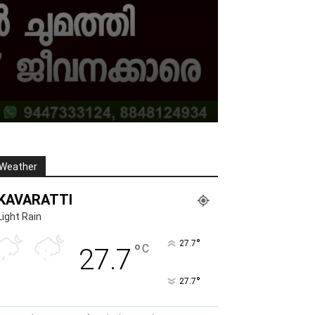
Weather
KAVARATTI
Light Rain
°
27.7
°
C
27.7
°
27.7