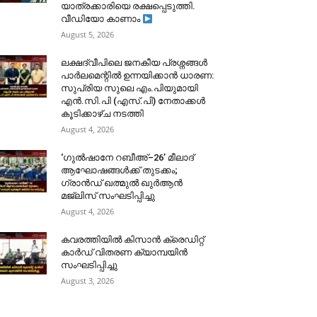
യാത്രക്കാരിയെ രക്ഷപ്പെടുത്തി.
വീഡിയോ കാണാം
August 5, 2026
ലക്ഷദ്വീപിലെ ജനകീയ പ്രശ്നങ്ങൾ
പാർലമെന്റിൽ ഉന്നയിക്കാൻ ധാരണ:
സുപ്രിയ സുലെ എം.പിയുമായി
എൻ.സി.പി (എസ്.പി) നേതാക്കൾ
കൂടിക്കാഴ്ച നടത്തി
August 4, 2026
‘ഗുൽഷാനേ റബീഅ്–26’ മീലാദ്
ആഘോഷങ്ങൾക്ക് തുടക്കം;
ഗ്രാൻഡ് ഖത്മുൽ ഖുർആൻ
മജ്‌ലിസ് സംഘടിപ്പിച്ചു
August 4, 2026
കവരത്തിയിൽ കിസാൻ ക്രെഡിറ്റ്
കാർഡ് വിതരണ ക്യാമ്പയിൻ
സംഘടിപ്പിച്ചു
August 3, 2026