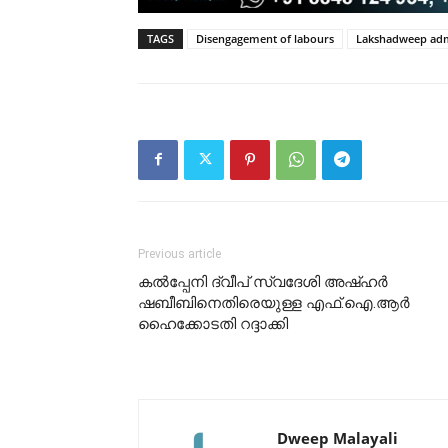
TAGS
Disengagement of labours
Lakshadweep adm
Previous article
കൽപ്പേനി ദ്വീപ് സ്വദേശി അഷ്ഹർ
ഷബീബിനെതിരെയുള്ള എഫ്.ഐ.ആർ
ഹൈക്കോടതി റദ്ദാക്കി
Dweep Malayali