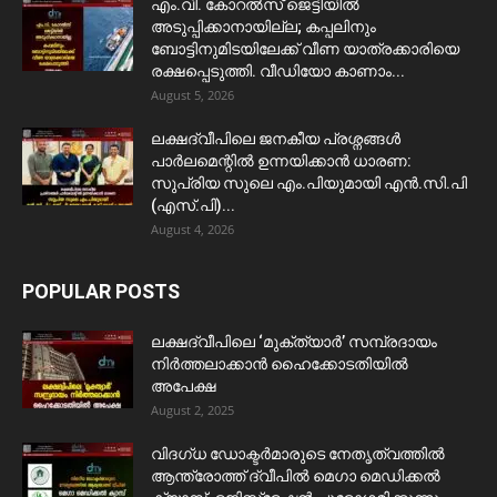
​എം.വി. കോറൽസ് ജെട്ടിയിൽ
അടുപ്പിക്കാനായില്ല; കപ്പലിനും
ബോട്ടിനുമിടയിലേക്ക് വീണ യാത്രക്കാരിയെ
രക്ഷപ്പെടുത്തി. വീഡിയോ കാണാം...
August 5, 2026
ലക്ഷദ്വീപിലെ ജനകീയ പ്രശ്നങ്ങൾ
പാർലമെന്റിൽ ഉന്നയിക്കാൻ ധാരണ:
സുപ്രിയ സുലെ എം.പിയുമായി എൻ.സി.പി
(എസ്.പി)...
August 4, 2026
POPULAR POSTS
ലക്ഷദ്വീപിലെ ‘മുക്ത്യാർ’ സമ്പ്രദായം
നിർത്തലാക്കാൻ ഹൈക്കോടതിയിൽ
അപേക്ഷ
August 2, 2025
വിദഗ്ധ ഡോക്ടർമാരുടെ നേതൃത്വത്തിൽ
ആന്ത്രോത്ത് ദ്വീപിൽ മെഗാ മെഡിക്കൽ