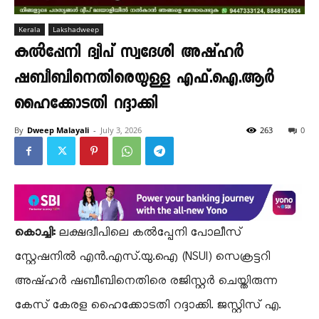
Kerala
Lakshadweep
കൽപ്പേനി ദ്വീപ് സ്വദേശി അഷ്ഹർ
ഷബീബിനെതിരെയുള്ള എഫ്.ഐ.ആർ
ഹൈക്കോടതി റദ്ദാക്കി
By
Dweep Malayali
-
July 3, 2026
263
0
കൊച്ചി:
​ലക്ഷദ്വീപിലെ കൽപ്പേനി പോലീസ്
സ്റ്റേഷനിൽ എൻ.എസ്.യു.ഐ (NSUI) സെക്രട്ടറി
അഷ്ഹർ ഷബീബിനെതിരെ രജിസ്റ്റർ ചെയ്തിരുന്ന
കേസ് കേരള ഹൈക്കോടതി റദ്ദാക്കി. ജസ്റ്റിസ് എ.