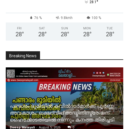
°
28.1
76 %
9.8kmh
100 %
FRI
SAT
SUN
MON
TUE
28
°
28
°
28
°
28
°
28
°
Breaking News
പണ്ടാരം ഭൂമിയിൽ കവിൽദാർമാർക്ക് പൂർണ്ണ
അവകാശം: ലക്ഷദ്വീപ് അഡ്മിനിസ്ട്രേഷന്
ഹൈക്കോടതിയിൽ നിന്നും കനത്ത തിരിച്ചടി
Dweep Malayali
-
August 5, 2026
0