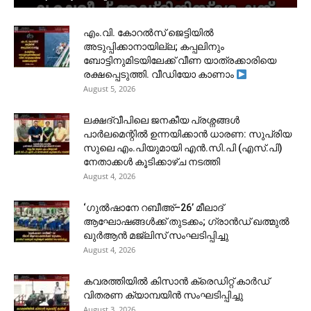
​എം.വി. കോറൽസ് ജെട്ടിയിൽ
അടുപ്പിക്കാനായില്ല; കപ്പലിനും
ബോട്ടിനുമിടയിലേക്ക് വീണ യാത്രക്കാരിയെ
രക്ഷപ്പെടുത്തി. വീഡിയോ കാണാം
August 5, 2026
ലക്ഷദ്വീപിലെ ജനകീയ പ്രശ്നങ്ങൾ
പാർലമെന്റിൽ ഉന്നയിക്കാൻ ധാരണ: സുപ്രിയ
സുലെ എം.പിയുമായി എൻ.സി.പി (എസ്.പി)
നേതാക്കൾ കൂടിക്കാഴ്ച നടത്തി
August 4, 2026
‘ഗുൽഷാനേ റബീഅ്–26’ മീലാദ്
ആഘോഷങ്ങൾക്ക് തുടക്കം; ഗ്രാൻഡ് ഖത്മുൽ
ഖുർആൻ മജ്‌ലിസ് സംഘടിപ്പിച്ചു
August 4, 2026
കവരത്തിയിൽ കിസാൻ ക്രെഡിറ്റ് കാർഡ്
വിതരണ ക്യാമ്പയിൻ സംഘടിപ്പിച്ചു
August 3, 2026