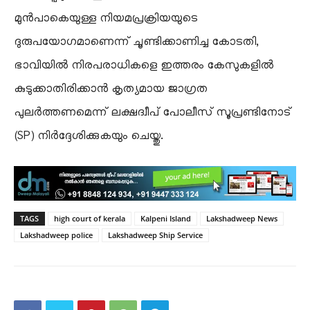
മുൻപാകെയുള്ള നിയമപ്രക്രിയയുടെ
ദുരുപയോഗമാണെന്ന് ചൂണ്ടിക്കാണിച്ച കോടതി,
ഭാവിയിൽ നിരപരാധികളെ ഇത്തരം കേസുകളിൽ
കുടുക്കാതിരിക്കാൻ കൃത്യമായ ജാഗ്രത
പുലർത്തണമെന്ന് ലക്ഷദ്വീപ് പോലീസ് സൂപ്രണ്ടിനോട്
(SP) നിർദ്ദേശിക്കുകയും ചെയ്തു.
TAGS
high court of kerala
Kalpeni Island
Lakshadweep News
Lakshadweep police
Lakshadweep Ship Service