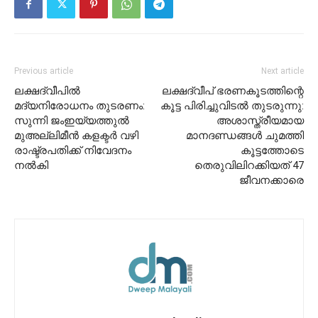
Previous article
Next article
ലക്ഷദ്വീപിൽ
ലക്ഷദ്വീപ് ഭരണകൂടത്തിന്റെ
മദ്യനിരോധനം തുടരണം:
കൂട്ട പിരിച്ചുവിടൽ തുടരുന്നു:
സുന്നി ജംഇയ്യത്തുൽ
അശാസ്ത്രീയമായ
മുഅല്ലിമീൻ കളക്ടർ വഴി
മാനദണ്ഡങ്ങൾ ചുമത്തി
രാഷ്ട്രപതിക്ക് നിവേദനം
കൂട്ടത്തോടെ
നൽകി
തെരുവിലിറക്കിയത് 47
ജീവനക്കാരെ