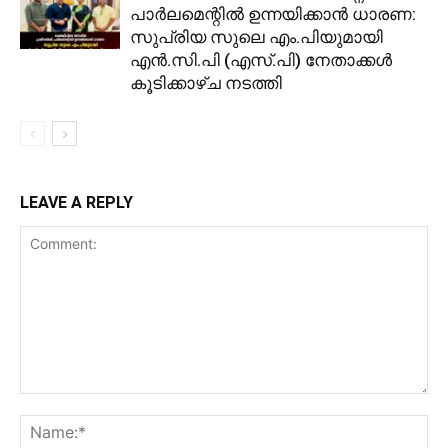
പാർലമെന്റിൽ ഉന്നയിക്കാൻ ധാരണ:
സുപ്രിയ സുലെ എം.പിയുമായി
എൻ.സി.പി (എസ്.പി) നേതാക്കൾ
കൂടിക്കാഴ്ച നടത്തി
LEAVE A REPLY