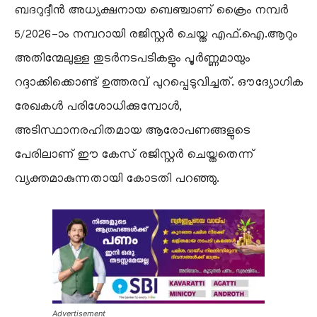
ബദറുദ്ദീൻ അധ്യക്ഷനായ ബെഞ്ചാണ് ക്രൈം നമ്പർ
5/2026-ാം നമ്പറായി രജിസ്റ്റർ ചെയ്ത എഫ്.ഐ.ആറും
അതിന്മേലുള്ള തുടർനടപടികളും പൂർണ്ണമായും
റദ്ദാക്കിക്കൊണ്ട് ഉത്തരവ് പുറപ്പെടുവിച്ചത്. ഔദ്യോഗിക
രേഖകൾ പരിശോധിക്കുമ്പോൾ,
അടിസ്ഥാനരഹിതമായ ആരോപണങ്ങളുടെ
പേരിലാണ് ഈ കേസ് രജിസ്റ്റർ ചെയ്തതെന്ന്
വ്യക്തമാകുന്നതായി കോടതി പറഞ്ഞു.
Advertisement