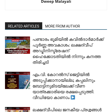
Dweep Malayali
RELATED ARTICLES
MORE FROM AUTHOR
പണ്ടാരം ഭൂമിയിൽ കവിൽദാർമാർക്ക്
പൂർണ്ണ അവകാശം: ലക്ഷദ്വീപ്
അഡ്മിനിസ്ട്രേഷന്
ഹൈക്കോടതിയിൽ നിന്നും കനത്ത
തിരിച്ചടി
​എം.വി. കോറൽസ് ജെട്ടിയിൽ
അടുപ്പിക്കാനായില്ല; കപ്പലിനും
ബോട്ടിനുമിടയിലേക്ക് വീണ
യാത്രക്കാരിയെ രക്ഷപ്പെടുത്തി.
വീഡിയോ കാണാം
ലക്ഷദ്വീപിലെ ജനകീയ പ്രശ്നങ്ങൾ