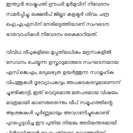
ഇന്ത്യൻ രാഷ്ട്രപതി ദ്രൗപദി മുർമുവിന് നിവേദനം
സമർപ്പിച്ചു. ലക്ഷദ്വീപ് ജില്ലാ കളക്ടർ ശിവം ചന്ദ്ര
ഐ.എ.എസിന് നേരിട്ടെത്തിയാണ് സംഘടന
ഭാരവാഹികൾ നിവേദനം കൈമാറിയത്.
വിവിധ ദ്വീപുകളിലെ മുപ്പതിലധികം മദ്രസകളിൽ
സേവനം ചെയ്യുന്ന ഉസ്താദുമാരുടെ സംഘടനയായ
എസ്.ജെ.എം, മദ്യലഭ്യത ഉയർത്തുന്ന സാമൂഹിക
വിപത്തുകൾ ദൂരവ്യാപകവും അപകടകരവുമാണെന്ന്
ചൂണ്ടിക്കാട്ടി. ഇത് വെറുമൊരു മതപരമായ വിഷയം
മാത്രമായി കാണരുതെന്നും ദ്വീപ് സമൂഹത്തിന്റെ
ആശങ്കകൾ പൂർണ്ണമായും അവഗണിച്ചുകൊണ്ട്
പുറപ്പെടുവിച്ച ഈ പുതിയ നിയമം അടിയന്തരമായി