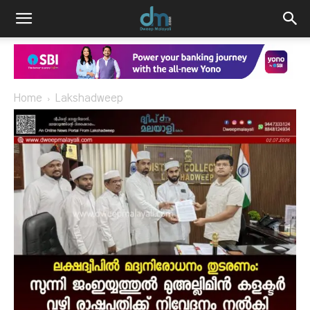
Home
Lakshadweep