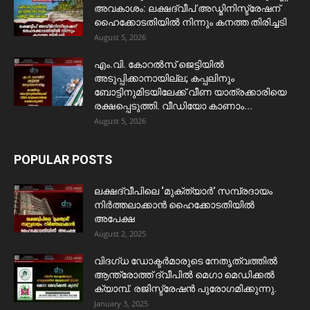
അവകാശം: ലക്ഷദ്വീപ് അഡ്മിനിസ്ട്രേഷന്
ഹൈക്കോടതിയിൽ നിന്നും കനത്ത തിരിച്ചടി
August 5, 2026
​എം.വി. കോറൽസ് ജെട്ടിയിൽ
അടുപ്പിക്കാനായില്ല; കപ്പലിനും
ബോട്ടിനുമിടയിലേക്ക് വീണ യാത്രക്കാരിയെ
രക്ഷപ്പെടുത്തി. വീഡിയോ കാണാം...
August 5, 2026
POPULAR POSTS
ലക്ഷദ്വീപിലെ ‘മുക്ത്യാർ’ സമ്പ്രദായം
നിർത്തലാക്കാൻ ഹൈക്കോടതിയിൽ
അപേക്ഷ
August 2, 2025
വിദഗ്ധ ഡോക്ടർമാരുടെ നേതൃത്വത്തിൽ
ആന്ത്രോത്ത് ദ്വീപിൽ മെഗാ മെഡിക്കൽ
ക്യാമ്പ്. രജിസ്ട്രേഷൻ പുരോഗമിക്കുന്നു.
January 3, 2025