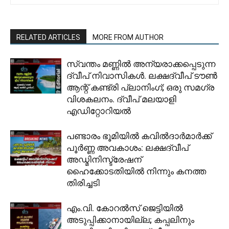
RELATED ARTICLES
MORE FROM AUTHOR
സ്വന്തം മണ്ണിൽ അന്യരാക്കപ്പെടുന്ന
ദ്വീപ് നിവാസികൾ. ലക്ഷദ്വീപ് ടൗൺ
ആന്റ് കണ്ട്രി പ്ലാനിംഗ്; ഒരു സമഗ്ര
വിശകലനം. ദ്വീപ് മലയാളി
എഡിറ്റോറിയൽ
പണ്ടാരം ഭൂമിയിൽ കവിൽദാർമാർക്ക്
പൂർണ്ണ അവകാശം: ലക്ഷദ്വീപ്
അഡ്മിനിസ്ട്രേഷന്
ഹൈക്കോടതിയിൽ നിന്നും കനത്ത
തിരിച്ചടി
​എം.വി. കോറൽസ് ജെട്ടിയിൽ
അടുപ്പിക്കാനായില്ല; കപ്പലിനും