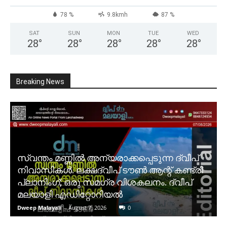
78 %
9.8kmh
87 %
SAT
SUN
MON
TUE
WED
28
°
28
°
28
°
28
°
28
°
Breaking News
സ്വന്തം മണ്ണിൽ അന്യരാക്കപ്പെടുന്ന ദ്വീപ്
നിവാസികൾ. ലക്ഷദ്വീപ് ടൗൺ ആന്റ് കണ്ട്രി
പ്ലാനിംഗ്; ഒരു സമഗ്ര വിശകലനം. ദ്വീപ്
മലയാളി എഡിറ്റോറിയൽ
Dweep Malayali
-
August 7, 2026
0