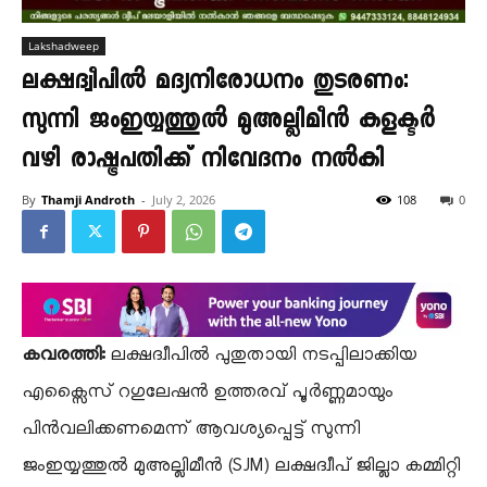
Lakshadweep
ലക്ഷദ്വീപിൽ മദ്യനിരോധനം തുടരണം:
സുന്നി ജംഇയ്യത്തുൽ മുഅല്ലിമീൻ കളക്ടർ
വഴി രാഷ്ട്രപതിക്ക് നിവേദനം നൽകി
By
Thamji Androth
-
July 2, 2026
108
0
കവരത്തി:
ലക്ഷദ്വീപിൽ പുതുതായി നടപ്പിലാക്കിയ
എക്സൈസ് റഗുലേഷൻ ഉത്തരവ് പൂർണ്ണമായും
പിൻവലിക്കണമെന്ന് ആവശ്യപ്പെട്ട് സുന്നി
ജംഇയ്യത്തുൽ മുഅല്ലിമീൻ (SJM) ലക്ഷദ്വീപ് ജില്ലാ കമ്മിറ്റി