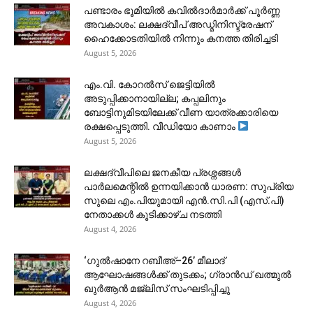
പണ്ടാരം ഭൂമിയിൽ കവിൽദാർമാർക്ക് പൂർണ്ണ
അവകാശം: ലക്ഷദ്വീപ് അഡ്മിനിസ്ട്രേഷന്
ഹൈക്കോടതിയിൽ നിന്നും കനത്ത തിരിച്ചടി
August 5, 2026
​എം.വി. കോറൽസ് ജെട്ടിയിൽ
അടുപ്പിക്കാനായില്ല; കപ്പലിനും
ബോട്ടിനുമിടയിലേക്ക് വീണ യാത്രക്കാരിയെ
രക്ഷപ്പെടുത്തി. വീഡിയോ കാണാം
August 5, 2026
ലക്ഷദ്വീപിലെ ജനകീയ പ്രശ്നങ്ങൾ
പാർലമെന്റിൽ ഉന്നയിക്കാൻ ധാരണ: സുപ്രിയ
സുലെ എം.പിയുമായി എൻ.സി.പി (എസ്.പി)
നേതാക്കൾ കൂടിക്കാഴ്ച നടത്തി
August 4, 2026
‘ഗുൽഷാനേ റബീഅ്–26’ മീലാദ്
ആഘോഷങ്ങൾക്ക് തുടക്കം; ഗ്രാൻഡ് ഖത്മുൽ
ഖുർആൻ മജ്‌ലിസ് സംഘടിപ്പിച്ചു
August 4, 2026