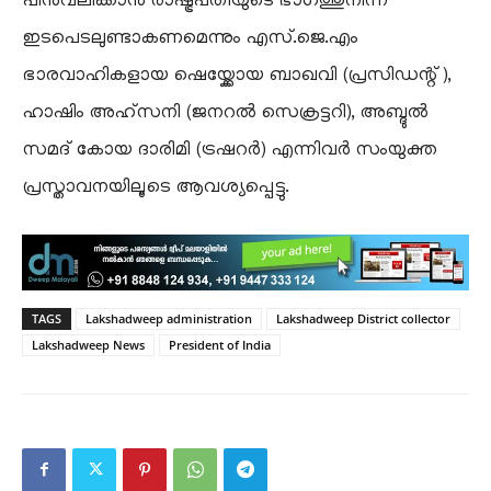
പിൻവലിക്കാൻ രാഷ്ട്രപതിയുടെ ഭാഗത്തുനിന്ന്
ഇടപെടലുണ്ടാകണമെന്നും എസ്.ജെ.എം
ഭാരവാഹികളായ ഷെയ്ക്കോയ ബാഖവി (പ്രസിഡന്റ്),
ഹാഷിം അഹ്സനി (ജനറൽ സെക്രട്ടറി), അബ്ദുൽ
സമദ് കോയ ദാരിമി (ട്രഷറർ) എന്നിവർ സംയുക്ത
പ്രസ്താവനയിലൂടെ ആവശ്യപ്പെട്ടു.
TAGS
Lakshadweep administration
Lakshadweep District collector
Lakshadweep News
President of India