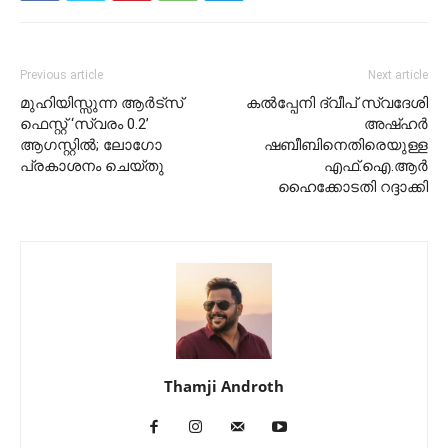
Previous article
Next article
മുഹിയിസ്സുന്ന ആർട്‌സ്
കൽപ്പേനി ദ്വീപ് സ്വദേശി
ഫെസ്റ്റ് ‘സ്വരം 0.2’
അഷ്ഹർ
ആഗസ്റ്റിൽ; ലോഗോ
ഷബീബിനെതിരെയുള്ള
പ്രകാശനം ചെയ്തു
എഫ്.ഐ.ആർ
ഹൈക്കോടതി റദ്ദാക്കി
Thamji Androth