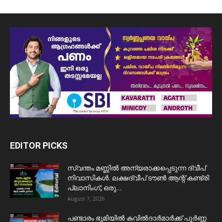
EDITOR PICKS
സ്വന്തം മണ്ണിൽ അന്യരാക്കപ്പെടുന്ന ദ്വീപ്
നിവാസികൾ. ലക്ഷദ്വീപ് ടൗൺ ആന്റ് കണ്ട്രി
പ്ലാനിംഗ്; ഒരു...
August 7, 2026
പണ്ടാരം ഭൂമിയിൽ കവിൽദാർമാർക്ക് പൂർണ്ണ