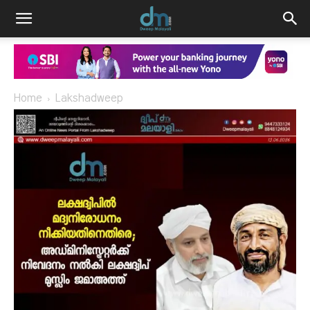
Home
Lakshadweep