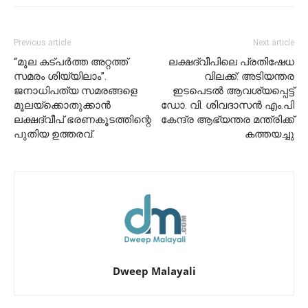
Previous article
Next article
“മൂല കട്പർത്ത അറ്റത്ത്
ലക്ഷദ്വീപിലെ പ്രതിഷേധ
സമരം ശിയ്യിലാം”.
വിലക്ക്: അടിയന്തര
ജനാധിപത്യ സമരങ്ങളെ
ഇടപെടൽ ആവശ്യപ്പെട്ട്
മൂലയ്ക്കൊതുക്കാൻ
ഡോ. വി. ശിവദാസൻ എം.പി
ലക്ഷദ്വീപ് ഭരണകൂടത്തിന്റെ
കേന്ദ്ര ആഭ്യന്തര മന്ത്രിക്ക്
പുതിയ ഉത്തരവ്.
കത്തയച്ചു
Dweep Malayali