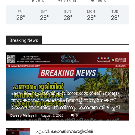
76 %
9.8kmh
100 %
FRI
SAT
SUN
MON
TUE
28
°
28
°
28
°
28
°
28
°
Breaking News
പണ്ടാരം ഭൂമിയിൽ കവിൽദാർമാർക്ക് പൂർണ്ണ
അവകാശം: ലക്ഷദ്വീപ് അഡ്മിനിസ്ട്രേഷന്
ഹൈക്കോടതിയിൽ നിന്നും കനത്ത തിരിച്ചടി
Dweep Malayali
-
August 5, 2026
0
​എം.വി. കോറൽസ് ജെട്ടിയിൽ