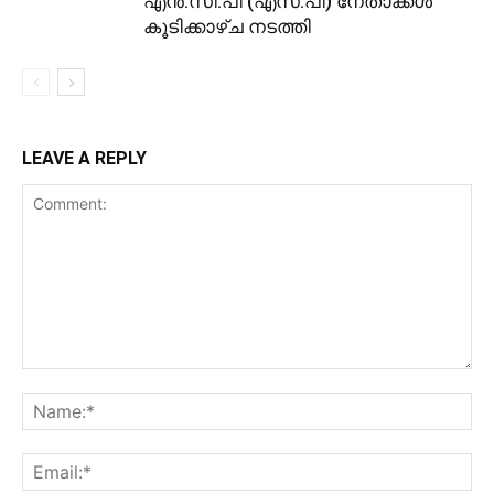
എൻ.സി.പി (എസ്.പി) നേതാക്കൾ
കൂടിക്കാഴ്ച നടത്തി
LEAVE A REPLY