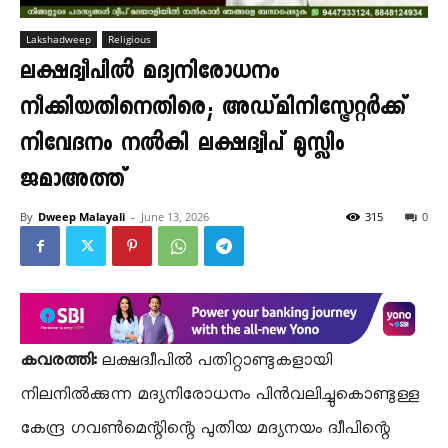
Lakshadweep
Religious
ലക്ഷദ്വീപിൽ മദ്യനിരോധനം
നീക്കിയതിനെതിരെ; അഡ്മിനിസ്ട്രേറ്റർക്ക്
നിവേദനം നൽകി ലക്ഷദ്വീപ് മുസ്ലിം
ജമാഅത്ത്
By
Dweep Malayali
-
June 13, 2026
315
0
കവരത്തി:
ലക്ഷദ്വീപിൽ പതിറ്റാണ്ടുകളായി
നിലനിൽക്കുന്ന മദ്യനിരോധനം പിൻവലിച്ചുകൊണ്ടുള്ള
കേന്ദ്ര ഗവൺമെന്റിന്റെ പുതിയ മദ്യനയം ദ്വീപിന്റെ