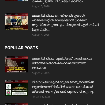
രക്ഷപ്പെടുത്തി. വീഡിയോ കാണാം...
August 5, 2026
ലക്ഷദ്വീപിലെ ജനകീയ പ്രശ്നങ്ങൾ
പാർലമെന്റിൽ ഉന്നയിക്കാൻ ധാരണ:
സുപ്രിയ സുലെ എം.പിയുമായി എൻ.സി.പി
(എസ്.പി)...
August 4, 2026
POPULAR POSTS
ലക്ഷദ്വീപിലെ ‘മുക്ത്യാർ’ സമ്പ്രദായം
നിർത്തലാക്കാൻ ഹൈക്കോടതിയിൽ
അപേക്ഷ
August 2, 2025
വിദഗ്ധ ഡോക്ടർമാരുടെ നേതൃത്വത്തിൽ
ആന്ത്രോത്ത് ദ്വീപിൽ മെഗാ മെഡിക്കൽ
ക്യാമ്പ്. രജിസ്ട്രേഷൻ പുരോഗമിക്കുന്നു.
January 3, 2025