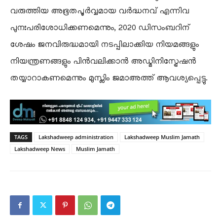
വരുത്തിയ അഭൂതപൂർവ്വമായ വർദ്ധനവ് എന്നിവ
പുനഃപരിശോധിക്കണമെന്നും, 2020 ഡിസംബറിന്
ശേഷം ജനവിരുദ്ധമായി നടപ്പിലാക്കിയ നിയമങ്ങളും
നിയന്ത്രണങ്ങളും പിൻവലിക്കാൻ അഡ്മിനിസ്ട്രേഷൻ
തയ്യാറാകണമെന്നും മുസ്ലിം ജമാഅത്ത് ആവശ്യപ്പെട്ടു.
TAGS
Lakshadweep administration
Lakshadweep Muslim Jamath
Lakshadweep News
Muslim Jamath