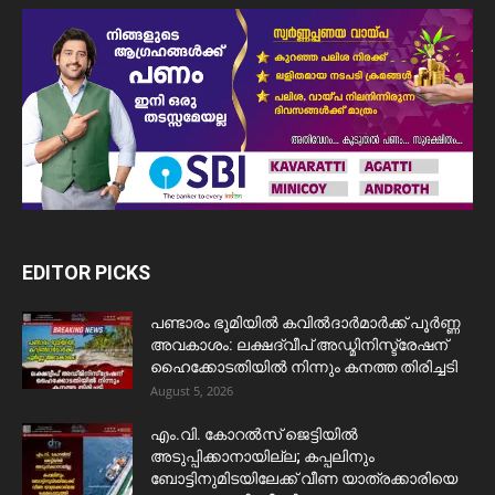
EDITOR PICKS
പണ്ടാരം ഭൂമിയിൽ കവിൽദാർമാർക്ക് പൂർണ്ണ
അവകാശം: ലക്ഷദ്വീപ് അഡ്മിനിസ്ട്രേഷന്
ഹൈക്കോടതിയിൽ നിന്നും കനത്ത തിരിച്ചടി
August 5, 2026
​എം.വി. കോറൽസ് ജെട്ടിയിൽ
അടുപ്പിക്കാനായില്ല; കപ്പലിനും
ബോട്ടിനുമിടയിലേക്ക് വീണ യാത്രക്കാരിയെ