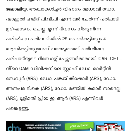
ജലാലിയ്യ, അക്വാകൾച്ചർ വിഭാഗം മേധാവി ഡോ.
ഷാഹുൽ ഹമീദ് പി.വി.പി എന്നിവർ ചേർന്ന് പരിപാടി
ഉദ്ഘാടനം ചെയ്തു. മൂന്ന് ദിവസം നീണ്ടുനിന്ന
പരിശീലന പരിപാടിയിൽ 29 പെൺകുട്ടികളും 4
ആൺകുട്ടികളുമാണ് പങ്കെടുത്തത്. പരിശീലന
പരിപാടിയുടെ റിസോഴ്സ് പേഴ്സണർമാരായി ICAR-CIFT-
ൻ്റെ QAM ഡിവിഷനിലെ സ്റ്റാഫ് ഡോ. മാർട്ടിൻ
സേവ്യർ (ARS), ഡോ. പങ്കജ് കിഷോർ (ARS), ഡോ.
അനുപമ ടി.കെ (ARS), ഡോ. രഞ്ജിത് കുമാർ നാദെല്ല
(ARS), ശ്രീമതി പ്രിയ ഇ. ആർ (ARS) എന്നിവർ
പങ്കെടുത്തു.