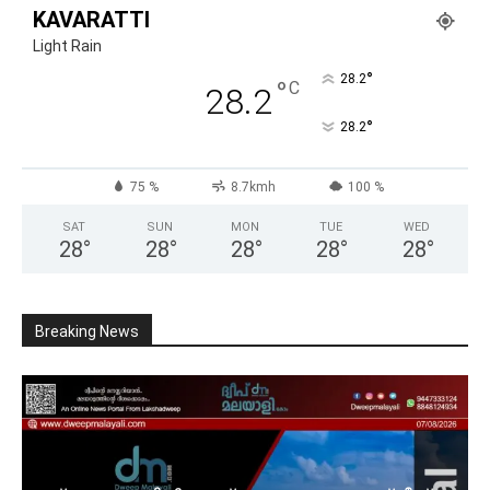
KAVARATTI
Light Rain
°
28.2
°
C
28.2
°
28.2
75 %
8.7kmh
100 %
SAT
SUN
MON
TUE
WED
28
°
28
°
28
°
28
°
28
°
Breaking News