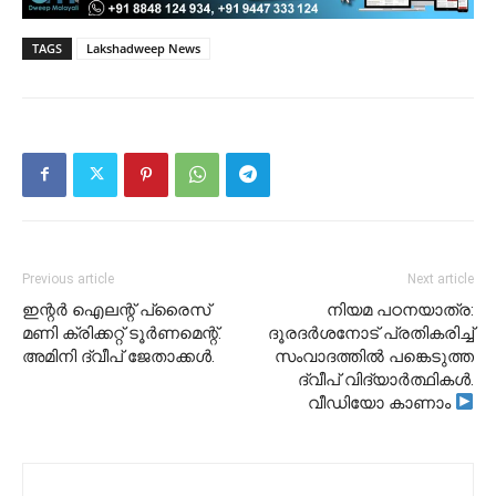
TAGS
Lakshadweep News
Previous article
Next article
ഇന്റർ ഐലന്റ് പ്രൈസ്
നിയമ പഠനയാത്ര:
മണി ക്രിക്കറ്റ് ടൂർണമെന്റ്.
ദൂരദർശനോട് പ്രതികരിച്ച്
അമിനി ദ്വീപ് ജേതാക്കൾ.
സംവാദത്തിൽ പങ്കെടുത്ത
ദ്വീപ് വിദ്യാർത്ഥികൾ.
വീഡിയോ കാണാം