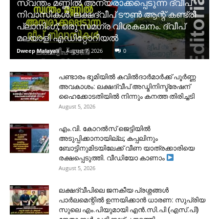
സ്വന്തം മണ്ണിൽ അന്യരാക്കപ്പെടുന്ന ദ്വീപ്
നിവാസികൾ. ലക്ഷദ്വീപ് ടൗൺ ആന്റ് കണ്ട്രി
പ്ലാനിംഗ്; ഒരു സമഗ്ര വിശകലനം. ദ്വീപ്
മലയാളി എഡിറ്റോറിയൽ
Dweep Malayali
-
August 7, 2026
0
പണ്ടാരം ഭൂമിയിൽ കവിൽദാർമാർക്ക് പൂർണ്ണ
അവകാശം: ലക്ഷദ്വീപ് അഡ്മിനിസ്ട്രേഷന്
ഹൈക്കോടതിയിൽ നിന്നും കനത്ത തിരിച്ചടി
August 5, 2026
​എം.വി. കോറൽസ് ജെട്ടിയിൽ
അടുപ്പിക്കാനായില്ല; കപ്പലിനും
ബോട്ടിനുമിടയിലേക്ക് വീണ യാത്രക്കാരിയെ
രക്ഷപ്പെടുത്തി. വീഡിയോ കാണാം
August 5, 2026
ലക്ഷദ്വീപിലെ ജനകീയ പ്രശ്നങ്ങൾ
പാർലമെന്റിൽ ഉന്നയിക്കാൻ ധാരണ: സുപ്രിയ
സുലെ എം.പിയുമായി എൻ.സി.പി (എസ്.പി)