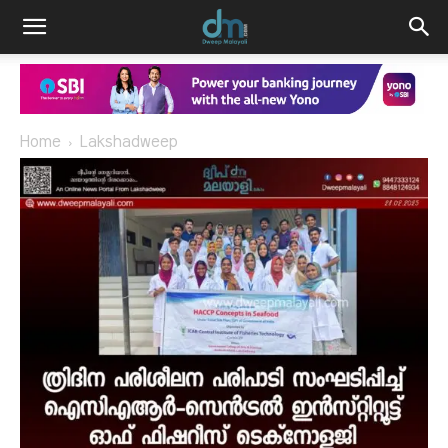
Home
Lakshadweep