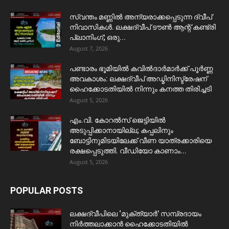
സ്വന്തം മണ്ണിൽ അന്യരാക്കപ്പെടുന്ന ദ്വീപ്
നിവാസികൾ. ലക്ഷദ്വീപ് ടൗൺ ആന്റ് കണ്ട്രി
പ്ലാനിംഗ്; ഒരു...
August 7, 2026
പണ്ടാരം ഭൂമിയിൽ കവിൽദാർമാർക്ക് പൂർണ്ണ
അവകാശം: ലക്ഷദ്വീപ് അഡ്മിനിസ്ട്രേഷന്
ഹൈക്കോടതിയിൽ നിന്നും കനത്ത തിരിച്ചടി
August 5, 2026
​എം.വി. കോറൽസ് ജെട്ടിയിൽ
അടുപ്പിക്കാനായില്ല; കപ്പലിനും
ബോട്ടിനുമിടയിലേക്ക് വീണ യാത്രക്കാരിയെ
രക്ഷപ്പെടുത്തി. വീഡിയോ കാണാം...
August 5, 2026
POPULAR POSTS
ലക്ഷദ്വീപിലെ ‘മുക്ത്യാർ’ സമ്പ്രദായം
നിർത്തലാക്കാൻ ഹൈക്കോടതിയിൽ