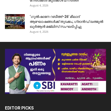
നേതാക്കൾ കൂടിക്കാഴ്ച നടത്തി
August 4, 2026
‘ഗുൽഷാനേ റബീഅ്–26’ മീലാദ്
ആഘോഷങ്ങൾക്ക് തുടക്കം; ഗ്രാൻഡ് ഖത്മുൽ
ഖുർആൻ മജ്‌ലിസ് സംഘടിപ്പിച്ചു
August 4, 2026
EDITOR PICKS