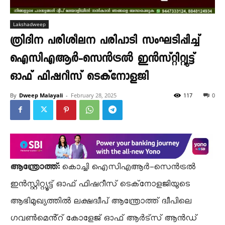
Lakshadweep
ത്രിദിന പരിശീലന പരിപാടി സംഘടിപ്പിച്ച്
ഐസിഎആർ-സെൻട്രൽ ഇൻസ്റ്റിറ്റ്യൂട്ട്
ഓഫ് ഫിഷറീസ് ടെക്‌നോളജി
By
Dweep Malayali
-
February 28, 2025
117
0
ആന്ത്രോത്ത്:
കൊച്ചി ഐസിഎആർ-സെൻട്രൽ
ഇൻസ്റ്റിറ്റ്യൂട്ട് ഓഫ് ഫിഷറീസ് ടെക്‌നോളജിയുടെ
ആഭിമുഖ്യത്തിൽ ലക്ഷദ്വീപ് ആന്ത്രോത്ത് ദ്വീപിലെ
ഗവൺമെൻ്റ് കോളേജ് ഓഫ് ആർട്‌സ് ആൻഡ്