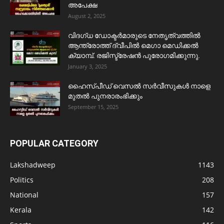
അപേക്ഷ
August 2, 2025
വിദഗ്ധ ഡോക്ടർമാരുടെ നേതൃത്വത്തിൽ
ആന്ത്രോത്ത് ദ്വീപിൽ മെഗാ മെഡിക്കൽ
ക്യാമ്പ്. രജിസ്ട്രേഷൻ പുരോഗമിക്കുന്നു.
January 3, 2025
ഹൈസ്പീഡ് വെസൽ സർവീസുകൾ നാളെ
മുതൽ പുനരാരംഭിക്കും
September 15, 2025
POPULAR CATEGORY
Lakshadweep
1143
Politics
208
National
157
Kerala
142