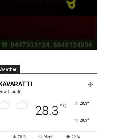
Weather
KAVARATTI
Few Clouds
°
28.3
°
C
28.3
°
28.3
78 %
9kmh
22 %