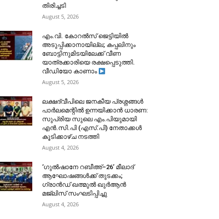
തിരിച്ചടി
August 5, 2026
​എം.വി. കോറൽസ് ജെട്ടിയിൽ
അടുപ്പിക്കാനായില്ല; കപ്പലിനും
ബോട്ടിനുമിടയിലേക്ക് വീണ
യാത്രക്കാരിയെ രക്ഷപ്പെടുത്തി.
വീഡിയോ കാണാം
August 5, 2026
ലക്ഷദ്വീപിലെ ജനകീയ പ്രശ്നങ്ങൾ
പാർലമെന്റിൽ ഉന്നയിക്കാൻ ധാരണ:
സുപ്രിയ സുലെ എം.പിയുമായി
എൻ.സി.പി (എസ്.പി) നേതാക്കൾ
കൂടിക്കാഴ്ച നടത്തി
August 4, 2026
‘ഗുൽഷാനേ റബീഅ്–26’ മീലാദ്
ആഘോഷങ്ങൾക്ക് തുടക്കം;
ഗ്രാൻഡ് ഖത്മുൽ ഖുർആൻ
മജ്‌ലിസ് സംഘടിപ്പിച്ചു
August 4, 2026