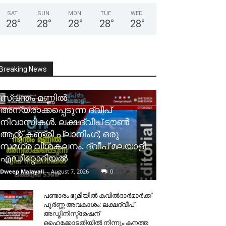
SAT
SUN
MON
TUE
WED
28
°
28
°
28
°
28
°
28
°
Breaking News
സ്വന്തം മണ്ണിൽ
അന്യരാക്കപ്പെടുന്ന ദ്വീപ്
നിവാസികൾ. ലക്ഷദ്വീപ് ടൗൺ
ആന്റ് കണ്ട്രി പ്ലാനിംഗ്; ഒരു
സമഗ്ര വിശകലനം. ദ്വീപ് മലയാളി
എഡിറ്റോറിയൽ
Dweep Malayali
-
August 7, 2026
0
പണ്ടാരം ഭൂമിയിൽ കവിൽദാർമാർക്ക്
പൂർണ്ണ അവകാശം: ലക്ഷദ്വീപ്
അഡ്മിനിസ്ട്രേഷന്
ഹൈക്കോടതിയിൽ നിന്നും കനത്ത