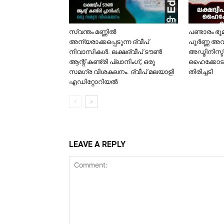
സ്വന്തം മണ്ണിൽ
പണ്ടാരം ഭ
അന്യരാക്കപ്പെടുന്ന ദ്വീപ്
പൂർണ്ണ അവ
നിവാസികൾ. ലക്ഷദ്വീപ് ടൗൺ
അഡ്മിനിസ്ട
ആന്റ് കണ്ട്രി പ്ലാനിംഗ്; ഒരു
ഹൈക്കോടത
സമഗ്ര വിശകലനം. ദ്വീപ് മലയാളി
തിരിച്ചടി
എഡിറ്റോറിയൽ
LEAVE A REPLY