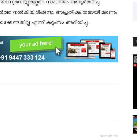
ായി സുമനസ്സുകളുടെ സഹായം അഭ്യർത്ഥിച്ചു
ാർത്ത നൽകിയിരിക്കുന്നു. അപ്രതീക്ഷിതമായി മരണം
്ടതില്ല എന്ന് കുടുംബം അറിയിച്ചു.
Next article