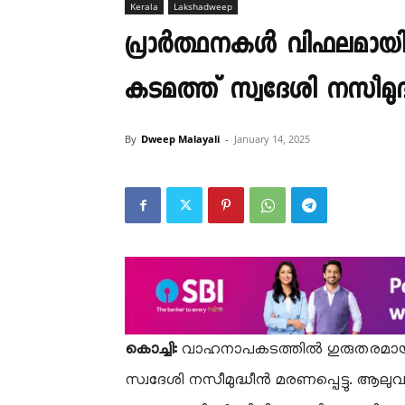
Kerala
Lakshadweep
പ്രാർത്ഥനകൾ വിഫലമായി.
കടമത്ത് സ്വദേശി നസീമുദ്
By
Dweep Malayali
-
January 14, 2025
കൊച്ചി:
വാഹനാപകടത്തിൽ ഗുരുതരമായി പരി
സ്വദേശി നസീമുദ്ധീൻ മരണപ്പെട്ടു. ആലു