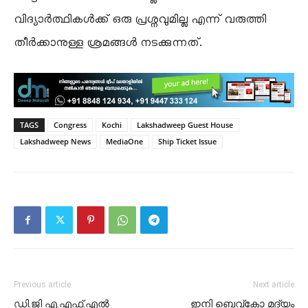
വിദ്യാർത്ഥികൾക്ക് ഒരു പ്രശ്നവുമില്ല എന്ന് വരുത്തി
തീർക്കാനുള്ള ശ്രമങ്ങൾ നടക്കുന്നത്.
TAGS
Congress
Kochi
Lakshadweep Guest House
Lakshadweep News
MediaOne
Ship Ticket Issue
Previous article
Next article
ഡി.ജി എ.എഫ്.എൽ
ഇനി ബെവ്കോ മദ്യം