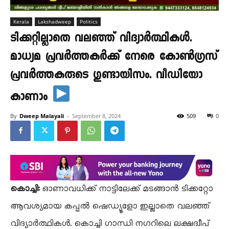
Kerala
Lakshadweep
Politics
ടിക്കറ്റില്ലാതെ വലഞ്ഞ് വിദ്യാർത്ഥികൾ.
മാധ്യമ പ്രവർത്തകർക്ക് നേരെ കോൺഗ്രസ്
പ്രവർത്തകരുടെ ഗുണ്ടായിസം. വീഡിയോ
കാണാം
By
Dweep Malayali
-
September 8, 2024
509
0
കൊച്ചി:
ഓണാവധിക്ക് നാട്ടിലേക്ക് മടങ്ങാൻ ടിക്കറ്റോ
ആവശ്യമായ കപ്പൽ ഷെഡ്യൂളോ ഇല്ലാതെ വലഞ്ഞ്
വിദ്യാർത്ഥികൾ. കൊച്ചി ഗാന്ധി നഗറിലെ ലക്ഷദ്വീപ്