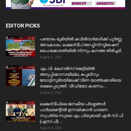
EDITOR PICKS
പണ്ടാരം ഭൂമിയിൽ കവിൽദാർമാർക്ക് പൂർണ്ണ
അവകാശം: ലക്ഷദ്വീപ് അഡ്മിനിസ്ട്രേഷന്
ഹൈക്കോടതിയിൽ നിന്നും കനത്ത തിരിച്ചടി
August 5, 2026
​എം.വി. കോറൽസ് ജെട്ടിയിൽ
അടുപ്പിക്കാനായില്ല; കപ്പലിനും
ബോട്ടിനുമിടയിലേക്ക് വീണ യാത്രക്കാരിയെ
രക്ഷപ്പെടുത്തി. വീഡിയോ കാണാം...
August 5, 2026
ലക്ഷദ്വീപിലെ ജനകീയ പ്രശ്നങ്ങൾ
പാർലമെന്റിൽ ഉന്നയിക്കാൻ ധാരണ:
സുപ്രിയ സുലെ എം.പിയുമായി എൻ.സി.പി
(എസ്.പി)...
August 4, 2026