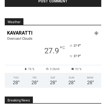
Weather
KAVARATTI
Overcast Clouds
°
27.9
°
C
27.9
°
27.9
78 %
9.2kmh
93 %
THU
FRI
SAT
SUN
MON
28
°
28
°
28
°
28
°
28
°
Breaking News