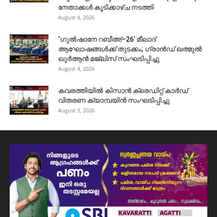
നേതാക്കൾ കൂടിക്കാഴ്ച നടത്തി
August 4, 2026
‘ഗുൽഷാനേ റബീഅ്–26’ മീലാദ്
ആഘോഷങ്ങൾക്ക് തുടക്കം; ഗ്രാൻഡ് ഖത്മുൽ
ഖുർആൻ മജ്‌ലിസ് സംഘടിപ്പിച്ചു
August 4, 2026
കവരത്തിയിൽ കിസാൻ ക്രെഡിറ്റ് കാർഡ്
വിതരണ ക്യാമ്പയിൻ സംഘടിപ്പിച്ചു
August 3, 2026