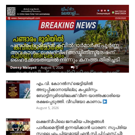
പണ്ടാരം ഭൂമിയിൽ കവിൽദാർമാർക്ക് പൂർണ്ണ
അവകാശം: ലക്ഷദ്വീപ് അഡ്മിനിസ്ട്രേഷന്
ഹൈക്കോടതിയിൽ നിന്നും കനത്ത തിരിച്ചടി
Dweep Malayali
-
August 5, 2026
0
​എം.വി. കോറൽസ് ജെട്ടിയിൽ
അടുപ്പിക്കാനായില്ല; കപ്പലിനും
ബോട്ടിനുമിടയിലേക്ക് വീണ യാത്രക്കാരിയെ
രക്ഷപ്പെടുത്തി. വീഡിയോ കാണാം
August 5, 2026
ലക്ഷദ്വീപിലെ ജനകീയ പ്രശ്നങ്ങൾ
പാർലമെന്റിൽ ഉന്നയിക്കാൻ ധാരണ: സുപ്രിയ
സുലെ എം.പിയുമായി എൻ.സി.പി (എസ്.പി)