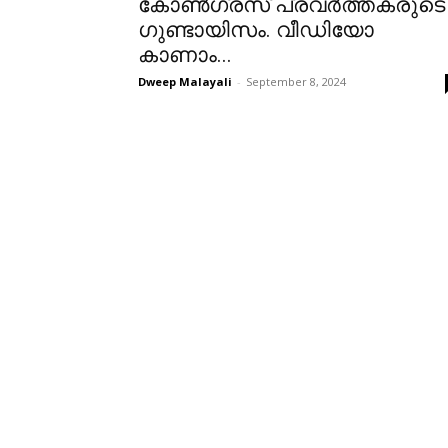
കോൺഗ്രസ് പ്രവർത്തകരുടെ
ഗുണ്ടായിസം. വീഡിയോ
കാണാം...
Dweep Malayali
-
September 8, 2024