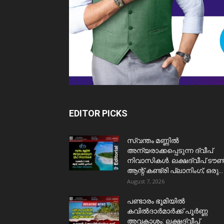
EDITOR PICKS
സ്വന്തം മണ്ണിൽ
അന്യരാക്കപ്പെടുന്ന ദ്വീപ്
നിവാസികൾ. ലക്ഷദ്വീപ് ടൗ
ആന്റ് കണ്ട്രി പ്ലാനിംഗ്; ഒരു...
August 7, 2026
പണ്ടാരം ഭൂമിയിൽ
കവിൽദാർമാർക്ക് പൂർണ്ണ
അവകാശം: ലക്ഷദ്വീപ്