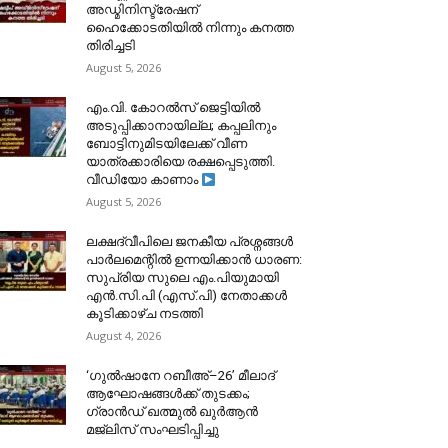
അഡ്മിനിസ്ട്രേഷന്
ഹൈക്കോടതിയിൽ നിന്നും കനത്ത
തിരിച്ചടി
August 5, 2026
​എം.വി. കോറൽസ് ജെട്ടിയിൽ
അടുപ്പിക്കാനായില്ല; കപ്പലിനും
ബോട്ടിനുമിടയിലേക്ക് വീണ
യാത്രക്കാരിയെ രക്ഷപ്പെടുത്തി.
വീഡിയോ കാണാം
August 5, 2026
ലക്ഷദ്വീപിലെ ജനകീയ പ്രശ്നങ്ങൾ
പാർലമെന്റിൽ ഉന്നയിക്കാൻ ധാരണ:
സുപ്രിയ സുലെ എം.പിയുമായി
എൻ.സി.പി (എസ്.പി) നേതാക്കൾ
കൂടിക്കാഴ്ച നടത്തി
August 4, 2026
‘ഗുൽഷാനേ റബീഅ്–26’ മീലാദ്
ആഘോഷങ്ങൾക്ക് തുടക്കം;
ഗ്രാൻഡ് ഖത്മുൽ ഖുർആൻ
മജ്‌ലിസ് സംഘടിപ്പിച്ചു