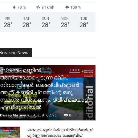
78 %
9.1kmh
100 %
FRI
SAT
SUN
MON
TUE
28
°
28
°
28
°
28
°
28
°
Breaking News
സ്വന്തം മണ്ണിൽ
അന്യരാക്കപ്പെടുന്ന ദ്വീപ്
നിവാസികൾ. ലക്ഷദ്വീപ് ടൗൺ
ആന്റ് കണ്ട്രി പ്ലാനിംഗ്; ഒരു
സമഗ്ര വിശകലനം. ദ്വീപ് മലയാളി
എഡിറ്റോറിയൽ
Dweep Malayali
-
August 7, 2026
0
പണ്ടാരം ഭൂമിയിൽ കവിൽദാർമാർക്ക്
പൂർണ്ണ അവകാശം: ലക്ഷദ്വീപ്