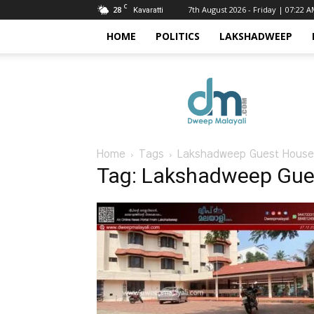
C
28
7th August 2026 - Friday | 07:22 
Kavaratti
HOME
POLITICS
LAKSHADWEEP
Dweep
Malayali
Home
Tags
Lakshadweep Guest House
Tag: Lakshadweep Gue