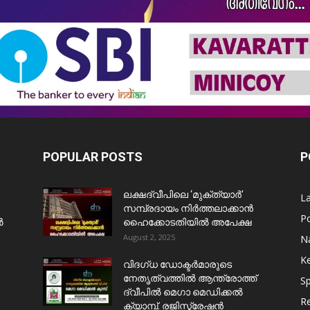
POPULAR POSTS
P
ലക്ഷദ്വീപിലെ ‘മുക്ത്യാർ’
L
സമ്പ്രദായം നിർത്തലാക്കാൻ
Po
ൺ
ഹൈക്കോടതിയിൽ അപേക്ഷ
August 2, 2025
Na
Ke
വിദഗ്ധ ഡോക്ടർമാരുടെ
നേതൃത്വത്തിൽ ആന്ത്രോത്ത്
Sp
ദ്വീപിൽ മെഗാ മെഡിക്കൽ
Re
ക്യാമ്പ്. രജിസ്ട്രേഷൻ