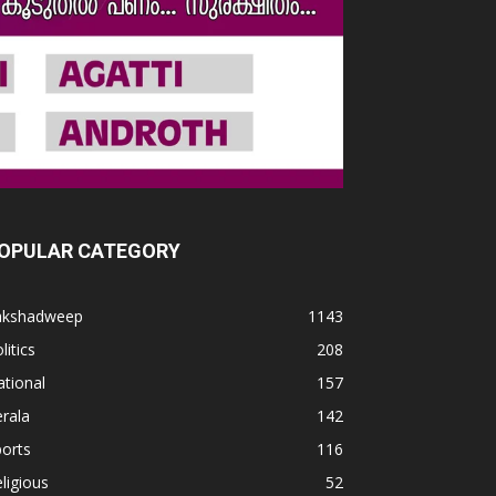
OPULAR CATEGORY
akshadweep
1143
litics
208
tional
157
rala
142
orts
116
ligious
52