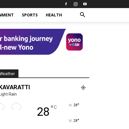
INMENT
SPORTS
HEALTH
Weather
KAVARATTI
Light Rain
°
28
°
C
28
°
28