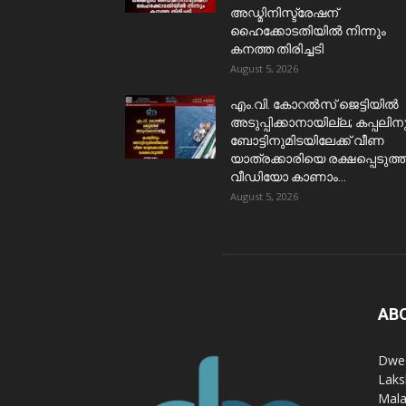
അഡ്മിനിസ്ട്രേഷന്
ഹൈക്കോടതിയിൽ നിന്നും
കനത്ത തിരിച്ചടി
August 5, 2026
​എം.വി. കോറൽസ് ജെട്ടിയിൽ
അടുപ്പിക്കാനായില്ല; കപ്പലിന
ബോട്ടിനുമിടയിലേക്ക് വീണ
യാത്രക്കാരിയെ രക്ഷപ്പെടുത്ത
വീഡിയോ കാണാം...
August 5, 2026
AB
Dwee
Laks
Mala