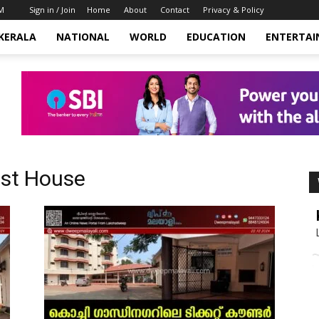
AM
Sign in / Join
Home
About
Contact
Privacy & Policy
KERALA
NATIONAL
WORLD
EDUCATION
ENTERTA
st House