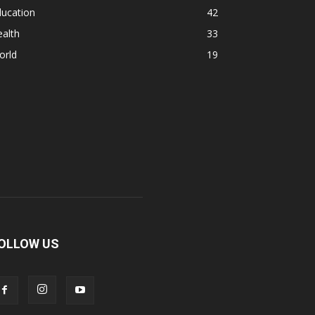
ducation
42
alth
33
orld
19
OLLOW US