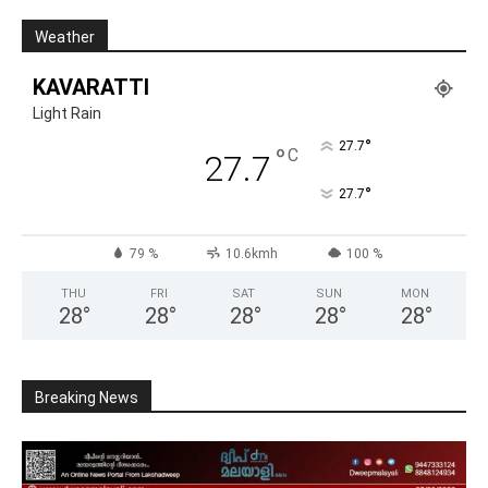
Weather
KAVARATTI
Light Rain
°
27.7
°
C
27.7
°
27.7
79 %
10.6kmh
100 %
THU
FRI
SAT
SUN
MON
28
°
28
°
28
°
28
°
28
°
Breaking News