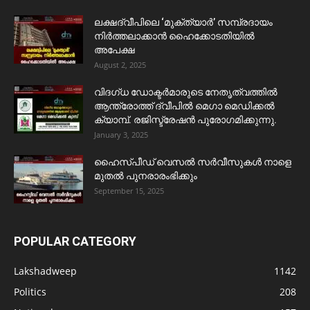
ലക്ഷദ്വീപിലെ ‘മുക്ത്യാർ’ സമ്പ്രദായം
നിർത്തലാക്കാൻ ഹൈക്കോടതിയിൽ
അപേക്ഷ
August 2, 2025
വിദഗ്ധ ഡോക്ടർമാരുടെ നേതൃത്വത്തിൽ
ആന്ത്രോത്ത് ദ്വീപിൽ മെഗാ മെഡിക്കൽ
ക്യാമ്പ്. രജിസ്ട്രേഷൻ പുരോഗമിക്കുന്നു.
January 3, 2025
ഹൈസ്പീഡ് വെസൽ സർവീസുകൾ നാളെ
മുതൽ പുനരാരംഭിക്കും
September 15, 2025
POPULAR CATEGORY
Lakshadweep
1142
Politics
208