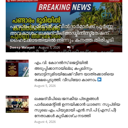
പണ്ടാരം ഭൂമിയിൽ കവിൽദാർമാർക്ക് പൂർണ്ണ
അവകാശം: ലക്ഷദ്വീപ് അഡ്മിനിസ്ട്രേഷന്
ഹൈക്കോടതിയിൽ നിന്നും കനത്ത തിരിച്ചടി
Dweep Malayali
-
August 5, 2026
0
​എം.വി. കോറൽസ് ജെട്ടിയിൽ
അടുപ്പിക്കാനായില്ല; കപ്പലിനും
ബോട്ടിനുമിടയിലേക്ക് വീണ യാത്രക്കാരിയെ
രക്ഷപ്പെടുത്തി. വീഡിയോ കാണാം
August 5, 2026
ലക്ഷദ്വീപിലെ ജനകീയ പ്രശ്നങ്ങൾ
പാർലമെന്റിൽ ഉന്നയിക്കാൻ ധാരണ: സുപ്രിയ
സുലെ എം.പിയുമായി എൻ.സി.പി (എസ്.പി)
നേതാക്കൾ കൂടിക്കാഴ്ച നടത്തി
August 4, 2026