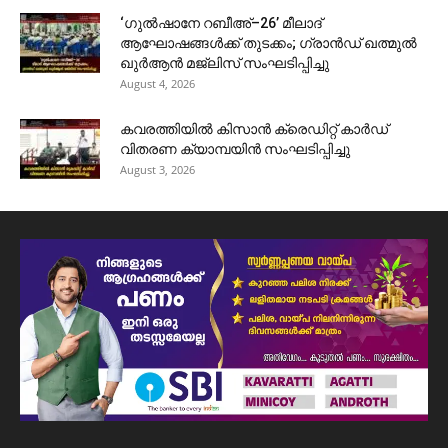
‘ഗുൽഷാനേ റബീഅ്–26’ മീലാദ്
ആഘോഷങ്ങൾക്ക് തുടക്കം; ഗ്രാൻഡ് ഖത്മുൽ
ഖുർആൻ മജ്‌ലിസ് സംഘടിപ്പിച്ചു
August 4, 2026
കവരത്തിയിൽ കിസാൻ ക്രെഡിറ്റ് കാർഡ്
വിതരണ ക്യാമ്പയിൻ സംഘടിപ്പിച്ചു
August 3, 2026