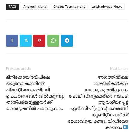
TAGS
Androth Island
Cricket Tournament
Lakshadweep News
Previous article
Next article
മിനിക്കോയ് ദ്വീപിലെ
അഗത്തിയിലെ
ട്യൂണാ കാന്നിങ്ങ്
അക്രമികൾക്കും
പ്ലാന്റിലെ മെഷിനറി
നോക്കുകുത്തികളായ
ഉപകരണങ്ങൾ വിൽക്കുന്നു.
പോലീസിനുമെതിരെ നടപടി
താത്പര്യമുള്ളവർക്ക്
ആവശ്യപ്പെട്ട്
കൊട്ടേഷനിൽ പങ്കെടുക്കാം.
എൻ.സി.പി(എസ്) കവരത്തി
യൂണിറ്റ് പോലീസ്
മേധാവിയെ കണ്ടു. വീഡിയോ
കാണാം