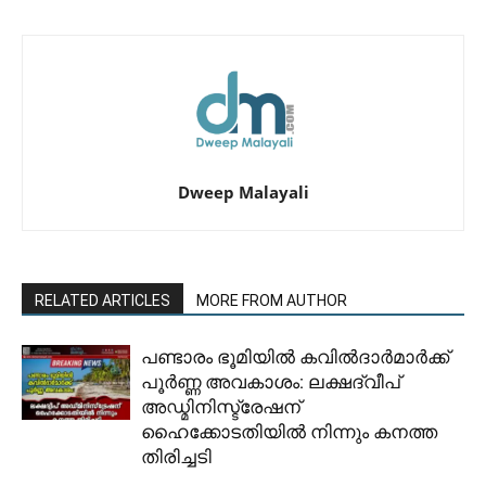
Dweep Malayali
RELATED ARTICLES
MORE FROM AUTHOR
പണ്ടാരം ഭൂമിയിൽ കവിൽദാർമാർക്ക്
പൂർണ്ണ അവകാശം: ലക്ഷദ്വീപ്
അഡ്മിനിസ്ട്രേഷന്
ഹൈക്കോടതിയിൽ നിന്നും കനത്ത
തിരിച്ചടി