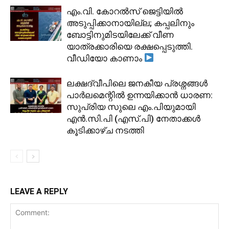
​എം.വി. കോറൽസ് ജെട്ടിയിൽ
അടുപ്പിക്കാനായില്ല; കപ്പലിനും
ബോട്ടിനുമിടയിലേക്ക് വീണ
യാത്രക്കാരിയെ രക്ഷപ്പെടുത്തി.
വീഡിയോ കാണാം
ലക്ഷദ്വീപിലെ ജനകീയ പ്രശ്നങ്ങൾ
പാർലമെന്റിൽ ഉന്നയിക്കാൻ ധാരണ:
സുപ്രിയ സുലെ എം.പിയുമായി
എൻ.സി.പി (എസ്.പി) നേതാക്കൾ
കൂടിക്കാഴ്ച നടത്തി
LEAVE A REPLY