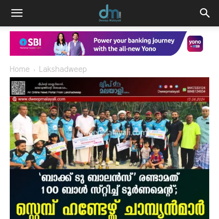
Home
Lakshadweep