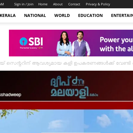
 AM
Sign in / Join
Home
About
Contact
Privacy & Policy
KERALA
NATIONAL
WORLD
EDUCATION
ENTERTAI
യ് സെന്ററിന് ആവശ്യമായ കളി ഉപകരണങ്ങൾക്ക് വേണ്ടി ക