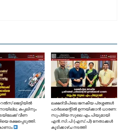
ോറൽസ് ജെട്ടിയിൽ
ലക്ഷദ്വീപിലെ ജനകീയ പ്രശ്നങ്ങൾ
ാനായില്ല; കപ്പലിനും
പാർലമെന്റിൽ ഉന്നയിക്കാൻ ധാരണ:
ടയിലേക്ക് വീണ
സുപ്രിയ സുലെ എം.പിയുമായി
ിയെ രക്ഷപ്പെടുത്തി.
എൻ.സി.പി (എസ്.പി) നേതാക്കൾ
കാണാം
കൂടിക്കാഴ്ച നടത്തി