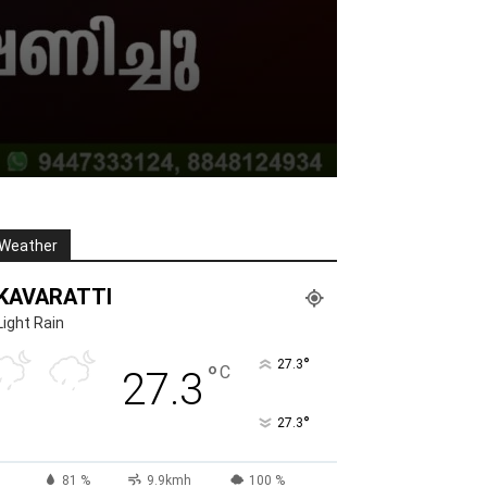
Weather
KAVARATTI
Light Rain
°
27.3
°
C
27.3
°
27.3
81 %
9.9kmh
100 %