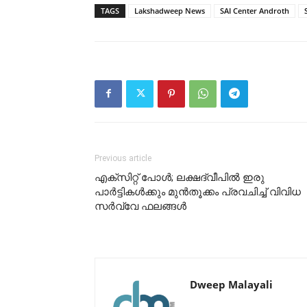
TAGS
Lakshadweep News
SAI Center Androth
Previous article
എക്സിറ്റ് പോൾ; ലക്ഷദ്വീപിൽ ഇരു
പാർട്ടികൾക്കും മുൻതൂക്കം പ്രവചിച്ച് വിവിധ
സർവ്വേ ഫലങ്ങൾ
Dweep Malayali