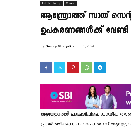
Lakshadweep
Sports
ആന്ത്രോത്ത് സായ് സെന
ഉപകരണങ്ങൾക്ക് വേണ്ടി 
By
Dweep Malayali
-
June 3, 2024
ആന്ത്രോത്ത്:
ലക്ഷദ്വീപിലെ കായിക താരങ
പ്രവർത്തിക്കുന്ന സ്ഥാപനമാണ് ആന്ത്രോത്ത്