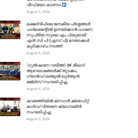
വീഡിയോ കാണാം
August 5, 2026
ലക്ഷദ്വീപിലെ ജനകീയ പ്രശ്നങ്ങൾ
പാർലമെന്റിൽ ഉന്നയിക്കാൻ ധാരണ:
സുപ്രിയ സുലെ എം.പിയുമായി
എൻ.സി.പി (എസ്.പി) നേതാക്കൾ
കൂടിക്കാഴ്ച നടത്തി
August 4, 2026
‘ഗുൽഷാനേ റബീഅ്–26’ മീലാദ്
ആഘോഷങ്ങൾക്ക് തുടക്കം;
ഗ്രാൻഡ് ഖത്മുൽ ഖുർആൻ
മജ്‌ലിസ് സംഘടിപ്പിച്ചു
August 4, 2026
കവരത്തിയിൽ കിസാൻ ക്രെഡിറ്റ്
കാർഡ് വിതരണ ക്യാമ്പയിൻ
സംഘടിപ്പിച്ചു
August 3, 2026