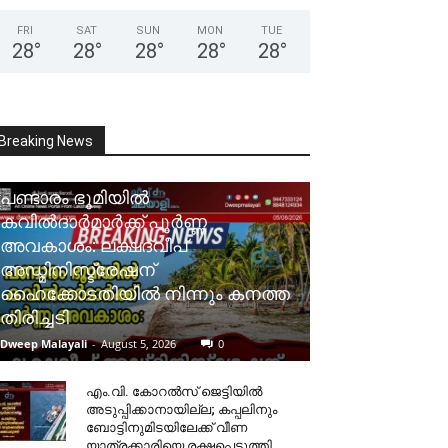
FRI
SAT
SUN
MON
TUE
28
°
28
°
28
°
28
°
28
°
Breaking News
പണ്ടാരം ഭൂമിയിൽ
കവിൽദാർമാർക്ക് പൂർണ്ണ
അവകാശം: ലക്ഷദ്വീപ്
അഡ്മിനിസ്ട്രേഷന്
ഹൈക്കോടതിയിൽ നിന്നും കനത്ത
തിരിച്ചടി
Dweep Malayali
-
August 5, 2026
0
​എം.വി. കോറൽസ് ജെട്ടിയിൽ
അടുപ്പിക്കാനായില്ല; കപ്പലിനും
ബോട്ടിനുമിടയിലേക്ക് വീണ
യാത്രക്കാരിയെ രക്ഷപ്പെടുത്തി.