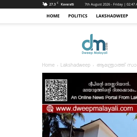
C
27.3
7th August 2026 - Friday | 02:47
Kavaratti
HOME
POLITICS
LAKSHADWEEP
Dweep
Malayali
Home
Lakshadweep
ആന്ത്രോത്ത് സാ