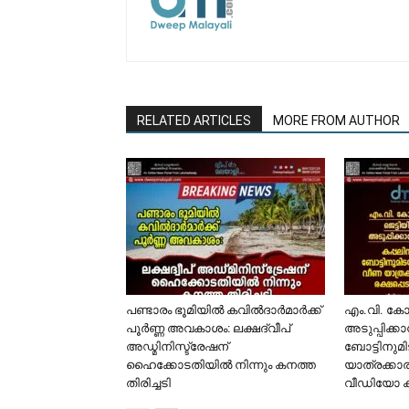
RELATED ARTICLES
MORE FROM AUTHOR
പണ്ടാരം ഭൂമിയിൽ കവിൽദാർമാർക്ക്
​എം.വി. ക
പൂർണ്ണ അവകാശം: ലക്ഷദ്വീപ്
അടുപ്പിക്ക
അഡ്മിനിസ്ട്രേഷന്
ബോട്ടിനുമി
ഹൈക്കോടതിയിൽ നിന്നും കനത്ത
യാത്രക്കാര
തിരിച്ചടി
വീഡിയോ 