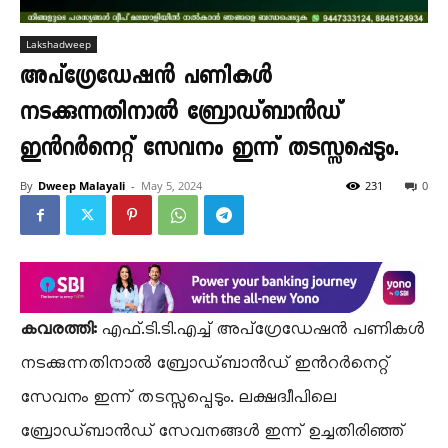
Lakshadweep
അപ്ഗ്രേഡേഷൻ പണികൾ
നടക്കുന്നതിനാൽ ബ്രോഡ്ബാൻഡ്
ഇൻറർനെറ്റ് സേവനം ഇന്ന് തടസ്സപ്പെടും.
By
Dweep Malayali
-
May 5, 2024
231
0
കവരത്തി:
എഫ്.ടി.ടി.എച്ച് അപ്ഗ്രേഡേഷൻ പണികൾ
നടക്കുന്നതിനാൽ ബ്രോഡ്ബാൻഡ് ഇൻറർനെറ്റ്
സേവനം ഇന്ന് തടസ്സപ്പെടും. ലക്ഷദ്വീപിലെ
ബ്രോഡ്ബാൻഡ് സേവനങ്ങൾ ഇന്ന് ഉച്ചതിരിഞ്ഞ്