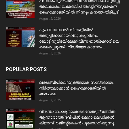
പണ്ടാരം ഭൂമിയിൽ കവിൽദാർമാർക്ക് പൂർണ്ണ
അവകാശം: ലക്ഷദ്വീപ് അഡ്മിനിസ്ട്രേഷന്
ഹൈക്കോടതിയിൽ നിന്നും കനത്ത തിരിച്ചടി
August 5, 2026
​എം.വി. കോറൽസ് ജെട്ടിയിൽ
അടുപ്പിക്കാനായില്ല; കപ്പലിനും
ബോട്ടിനുമിടയിലേക്ക് വീണ യാത്രക്കാരിയെ
രക്ഷപ്പെടുത്തി. വീഡിയോ കാണാം...
August 5, 2026
POPULAR POSTS
ലക്ഷദ്വീപിലെ ‘മുക്ത്യാർ’ സമ്പ്രദായം
നിർത്തലാക്കാൻ ഹൈക്കോടതിയിൽ
അപേക്ഷ
August 2, 2025
വിദഗ്ധ ഡോക്ടർമാരുടെ നേതൃത്വത്തിൽ
ആന്ത്രോത്ത് ദ്വീപിൽ മെഗാ മെഡിക്കൽ
ക്യാമ്പ്. രജിസ്ട്രേഷൻ പുരോഗമിക്കുന്നു.