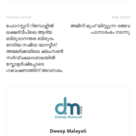
Previous article
Next article
ഫോറസ്റ്ററി റിസോഴ്സിൽ
അമിനി മുഹ് യിസ്സുന്ന ദഅവ
ലക്ഷദ്വീപിലെ ആദ്യ
പഠനാരംഭം നടന്നു
ബിരുദാനന്തര ബിരുദം
നേടിയ നഷീദാ യാസ്മീന്
അമേരിക്കയിലെ ക്ലംസൺ
സർവ്വകലാശാലയിൽ
സ്കോളർഷിപ്പോടെ
ഗവേഷണത്തിന് അവസരം.
Dweep Malayali