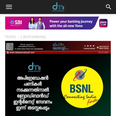
Home
Lakshadweep