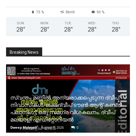
75 %
8kmh
90 %
SUN
MON
TUE
WED
THU
28
°
28
°
28
°
28
°
28
°
Breaking News
സ്വന്തം മണ്ണിൽ അന്യരാക്കപ്പെടുന്ന ദ്വീപ്
നിവാസികൾ. ലക്ഷദ്വീപ് ടൗൺ ആന്റ് കണ്ട്രി
പ്ലാനിംഗ്; ഒരു സമഗ്ര വിശകലനം. ദ്വീപ്
മലയാളി എഡിറ്റോറിയൽ
Dweep Malayali
-
August 7, 2026
0