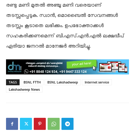
രണ്ടു മണി മുതൽ അഞ്ചു മണി വരെയാണ്
തടസ്സപ്പെടുക. സ്വാൻ, മൊബൈൽ സേവനങ്ങൾ
തടസ്സം കൂടാതെ ലഭിക്കും. ഉപഭോക്താക്കൾ
സഹകരിക്കണമെന്ന് ബി.എസ്.എൻ.എൽ ലക്ഷദ്വീപ്
ഏരിയാ ജനറൽ മാനേജർ അറിയിച്ചു.
TAGS
BSNL FTTH
BSNL Lakshadweep
Internet service
Lakshadweep News