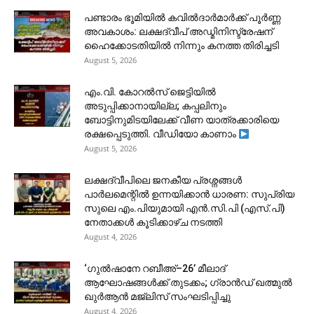
പണ്ടാരം ഭൂമിയിൽ കവിൽദാർമാർക്ക് പൂർണ്ണ
അവകാശം: ലക്ഷദ്വീപ് അഡ്മിനിസ്ട്രേഷന്
ഹൈക്കോടതിയിൽ നിന്നും കനത്ത തിരിച്ചടി
August 5, 2026
​എം.വി. കോറൽസ് ജെട്ടിയിൽ
അടുപ്പിക്കാനായില്ല; കപ്പലിനും
ബോട്ടിനുമിടയിലേക്ക് വീണ യാത്രക്കാരിയെ
രക്ഷപ്പെടുത്തി. വീഡിയോ കാണാം
August 5, 2026
ലക്ഷദ്വീപിലെ ജനകീയ പ്രശ്നങ്ങൾ
പാർലമെന്റിൽ ഉന്നയിക്കാൻ ധാരണ: സുപ്രിയ
സുലെ എം.പിയുമായി എൻ.സി.പി (എസ്.പി)
നേതാക്കൾ കൂടിക്കാഴ്ച നടത്തി
August 4, 2026
‘ഗുൽഷാനേ റബീഅ്–26’ മീലാദ്
ആഘോഷങ്ങൾക്ക് തുടക്കം; ഗ്രാൻഡ് ഖത്മുൽ
ഖുർആൻ മജ്‌ലിസ് സംഘടിപ്പിച്ചു
August 4, 2026