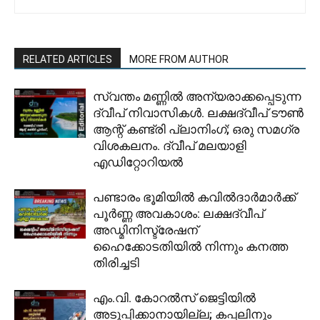
RELATED ARTICLES
MORE FROM AUTHOR
സ്വന്തം മണ്ണിൽ അന്യരാക്കപ്പെടുന്ന
ദ്വീപ് നിവാസികൾ. ലക്ഷദ്വീപ് ടൗൺ
ആന്റ് കണ്ട്രി പ്ലാനിംഗ്; ഒരു സമഗ്ര
വിശകലനം. ദ്വീപ് മലയാളി
എഡിറ്റോറിയൽ
പണ്ടാരം ഭൂമിയിൽ കവിൽദാർമാർക്ക്
പൂർണ്ണ അവകാശം: ലക്ഷദ്വീപ്
അഡ്മിനിസ്ട്രേഷന്
ഹൈക്കോടതിയിൽ നിന്നും കനത്ത
തിരിച്ചടി
​എം.വി. കോറൽസ് ജെട്ടിയിൽ
അടുപ്പിക്കാനായില്ല; കപ്പലിനും